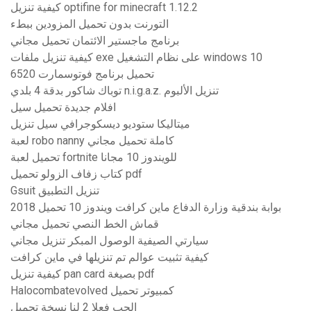
كيفية تنزيل optifine for minecraft 1.12.2
التورنت بدون تحميل المزودين ببطء
برنامج ماجستير الائتمان تحميل مجاني
كيفية تنزيل ملفات exe على نظام التشغيل windows 10
تحميل برنامج فوتوسمارت 6520
توباك شاكور بدقة 4 بلدي n.i.g.a.z. تنزيل الألبوم
افلام جديدة تحميل سيل
ميتاليكا ستوديو ديسكوجرافي سيل تنزيل
لعبة robo nanny كاملة تحميل مجاني
تحميل لعبة fortnite للويندوز 10 مجانا
كتاب زفاف الزولو تحميل pdf
Gsuit تنزيل التطبيق
بوابة بندقية وزارة الدفاع ماين كرافت ويندوز 10 تحميل 2018
قماش الخط النصي تحميل مجاني
سيارتي الصيفية الوصول المبكر تنزيل مجاني
كيفية تثبيت عوالم تم تنزيلها في ماين كرافت
كيفية تنزيل pan card بصيغة pdf
Halocombatevolved كمبيوتر تحميل
الحب فعلا 2 لنا نسخة تحميل