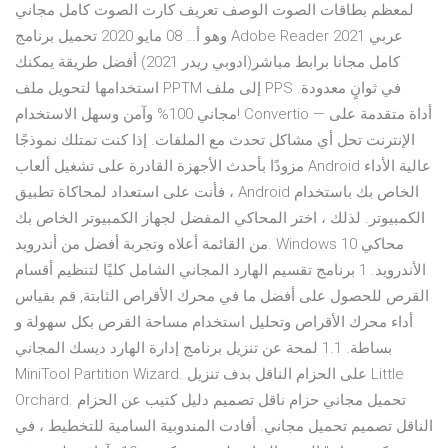
لمعظم بطاقات الصوت الوصف تعريف كارت الصوت كامل مجاني
وهو أ… 08 مايو 2020 تحميل برنامج Adobe Reader 2021 عربي
كامل مجانا برابط مباشر(ادوبي ريدر 2021) أفضل طريقة يمكنك
استخدامها لتحويل ملف PPTM إلى ملف PPS في ثوانٍ معدودة.
مجاني 100% وآمن وسهل الاستخدام! Convertio — أداة متقدمة على
الإنترنت تحل أي مشاكل تحدث مع الملفات. إذا كنت تمتلك نموذجًا
مزودًا بأحدث الأجهزة القادرة على تشغيل ألعاب Android عالية الأداء
، فأنت على استعداد لمحاكاة تطبيق Android الخاص بك باستخدام
الكمبيوتر. لذلك ، اختر المحاكي المفضل لجهاز الكمبيوتر الخاص بك
من القائمة أعلاه وتجربة أفضل من أندرويد. Windows 10 محاكي
الأندرويد. 1 برنامج تقسيم الهارد المجاني الشامل كليًا لتنظيم أقسام
القرص للحصول على أفضل ما في محرك الأقراص الثابتة, قم بقياس
أداء محرك الأقراص وتحليل استخدام مساحة القرص بكل سهولة و
بساطة. 1.1 لمحة عن تنزيل برنامج إدارة الهارد ديسك المجاني
MiniTool Partition Wizard. على الحزام الناقل بدف تنزيل Little
Orchard. تحميل مجاني حزام ناقل تصميم دليل كتيب عن الحزام
الناقل تصميم تحميل مجاني. أفادت المندوبية السامية للتخطيط ، في