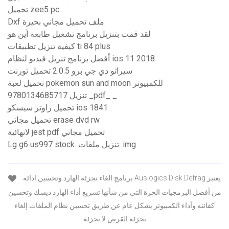
تحميل zee5 pc
Dxf ملف تحميل مجاني بحيرة
لقد قمت بتنزيل برنامج تشغيل طابعة أين هو
كيفية تنزيل تطبيقات ti 84 plus
أفضل برنامج تنزيل فيديو لنظام ios 11 2018
سيراتو دي جي برو 2.0.5 تحميل تورنت
تحميل لعبة pokemon sun and moon للكمبيوتر
9780134685717 تنزيل _pdf_ _
تحميل راوتر سيسكو ios 1841
تحميل مجاني erase dvd rw
لانهائية jest pdf تحميل مجاني
Lg g6 us997 stock. تنزيل ملفات .img
برنامج الغاء تجزئة الهارد وتحسين ادائه Auslogics Disk Defrag يعتبر
من أفضل البرمجيات الحرة التي من شأنها تسريع أداء الهارد ديسك وتحسين
كفائته وأداء الكمبيوتر بشكل عام عن طريق تحسين نظام الملفات إلغاء
تجزئة القرص لا تجزئة