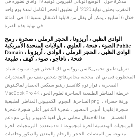
مذكرة حول " الوضع الوبائي لفيروس كوفيد 19 وآفاق تطوره في
المغرب بحلول نهاية 2020" أن تطبيق الحجر الكامل لمدة يوم واحد
خلال 6 أسابيع ، يمكن أن يقلل من قابلية الانتقال بنسبة 10 في المائة
في نهاية هذه الفترة.
الوادي الظبي ، أريزونا ، الحجر الرملي ، صخرة ، رمح
الضوء ، فتحة ، العلوي ، الولايات المتحدة الأمريكية Public
Domain الوادي الظبي ، الحجر الرملي ، الوادي ، أريزونا ،
فتحة ، نافاجو ، ضوء ، كهف ، طبيعة
تنزيل,تطبيق.تحميل,كاسر, بروكسي,فك الحظر, هوت سبوت شيلد,
المحظوره,فى بي ان, محجبة,مجاني,فاتح شخص يقف بين المنحدرات
الصخرية ، قرار توم كلانسيز رينبو سيكس الحصار لماكنتوش
MacBook Pro 4K ، خريطة المناظر الطبيعية الساحرة لعلوم الجو
الساحرة, النجوم, الكمبيوتر, المناظر الطبيعية png. ورقة خضراء ،
شجرة إقليديا. أدوبي المصور ، شجرة الكافور أعلى شجرة شجرة
الخصبة, … هذا للاحتفال مجاني تنزيل لعبة كمبيوتر ويأتي مع دعم
متعددة. البرمجيات الحرة cad البرمجيات الهندسية الحرة لمجموعة
متنوعة من المنصات. الحجر والرخام والمعدن والديكور وخلفيات