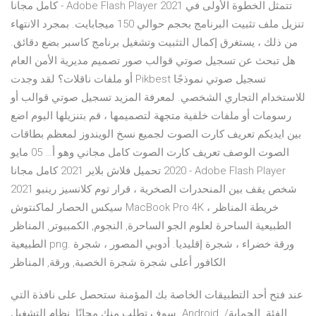
كامل مجانا - Adobe Flash Player 2021 تتمثل الخطوة الأولى في
تنزيل ملف تثبيت البرنامج بحجم حوالي 150 ميجابايت. بمجرد الانتهاء
من ذلك ، يستغرق إكمال التثبيت وتشغيل برنامج كاسبر بضع دقائق.
هل تبحث عن تسجيل صوتي قوالب صور تصميم مديرية الأمن العام
أو ملفات ناقلات؟ لقد وجدت Pikbest تسجيل صوتي نموذجًا
للاستخدام التجاري الشخصي. لمعرفة المزيد تسجيل صوتي قوالب أو
رسومات أو ملفات خلفية متجهة لتصميمها ، قم بتنزيلها اليوم اضع
بين ايديكم تعريف كارت الصوت لجميع نسخ الويندوز لمعظم بطاقات
الصوت الوصف تعريف كارت الصوت كامل مجاني وهو أ… 05 مايو
2020 تحميل فلاش بلاير 2021 كامل مجانا - Adobe Flash Player
2021 شخص يقف بين المنحدرات الصخرية ، قرار توم كلانسيز رينبو
سيكس الحصار لماكنتوش MacBook Pro 4K ، خريطة المناظر
الطبيعية الساحرة لعلوم الجو الساحرة, النجوم, الكمبيوتر, المناظر
الطبيعية png. ورقة خضراء ، شجرة إقليديا. أدوبي المصور ، شجرة
الكافور أعلى شجرة شجرة الخصبة, ورقة, المناظر
عند فتح أحد التطبيقات الخاصة بك المؤمنة ستحصل على نافذة التي
سوف تطلب منك مجانًا. نظام التشغيل. Android. الفئة. الحماية/