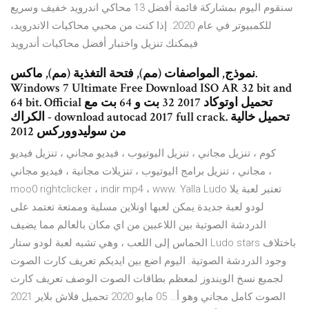
سنقوم اليوم بمشاركة قائمة أفضل 13 محاكي اندرويد خفيف وسريع
للكمبيوتر في عام 2020. إذا كنت من محبي محاكيات الاندرويد،
فيمكنك تنزيل واختبار أفضل محاكيات أندرويد
نموذج, المواصفات (مم), فتحة التغذية (مم), ماكس.
Windows 7 Ultimate Free Download ISO AR 32 bit and
64 bit. Official تحميل اوتوكاد 2017 32 بت و 64 بت مع
الكراك - download autocad 2017 full crack. تحميل خالية
من سوليدووركس 2012
كوم ، تنزيل مجاني ، تنزيل اليوتيوب ، فيديو مجاني ، تنزيل فيديو
مجاني ، تنزيل برامج اليوتيوب ، تنزيلات مجانية ، فيديو مجاني ،
moo0 rightclicker ، indir mp4 ، www. Yalla Ludo تعتبر لعبة يلا
لودو لعبة جديدة يمكن لعبها اونلاين مسلية وممتعة تعتمد على
الدردشة الصوتية بين اللاعبين من اي مكان بالعالم مما يضيف
الحماس إلى اللعب ، وهي تشبه لعبة لودو ستار Ludo stars باختلاف
وجود الدردشة الصوتية. اليوم اضع بين ايديكم تعريف كارت الصوت
لجميع نسخ الويندوز لمعظم بطاقات الصوت الوصف تعريف كارت
الصوت كامل مجاني وهو أ… 05 مايو 2020 تحميل فلاش بلاير 2021