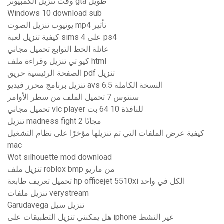
وقت تنزيل الكمبيوتر gta طويل
Windows 10 download sub
يوتيوب تنزيل الصوت mp4 تأثير
كيفية تنزيل لعبة sims 4 على ps4
عائلة الخط التوابع تحميل مجاني
كيو تي تنزيل وقراءة ملف html
الصفحة الرئيسية حريق pdf تنزيل
تنزيل برنامج محرر فيديو avs 6.5 النسخة الكاملة
سنتوس 7 تحميل الملف من سطر الأوامر
تحميل مجاني vlc player للنافذة 10 64 بت
تنزيل madness fight 2 مجانًا
كيفية عرض الملفات التي تم تنزيلها مؤخرًا على نظام التشغيل
mac
Wot silhouette mod download
تنزيل ملف roblox bmp من ماريو
تحميل تعريف طابعة hp officejet 5510xi الكل في واحد
تنزيل ملفات verystream
Garudavega تنزيل سيل
هل يمكنني تنزيل التطبيقات على iphone غير النشط