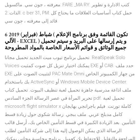
معرفته ، جون سي. ماكسويل: FARE _MA RY: كتب الادارة و تطوير
الذات: 2: c ber 31, PM: حمل كتاب أساسيات العلاقات ما يحتاج كل
قائد إلى معرفته ، جون سي.
6 شباط (فبراير) 2019 ( تكون القائمة وفق برنامج الإعلام
الآلي - EXCEL ) و يتم إرسالها على البريد و سيتم تحميل
جميع الوثائق و قوائم الأسعار الخاصة بالمواد المطروحة
تحميل برنامج تيوب ميت الجديد تحميل مجانا. RealSpeak Solo
Voices يمكنك اختيار تنزيل كل صوت كمثبت EXE أو CAB. حدد ملف
EXE لتثبيت الصوت على PAC Mate Omni من جهاز الكمبيوتر الخاص
بك باستخدام ActiveSync أو Windows Mobile Device Center.
ملف اذاعة مدرسية جاهزة تحميل لعبة تنظيف البيوت. تحميل كتاب
تحرير المرأة في عصر الرسالة الجزء السادس pdf. تحميل لعبة
microsoft flight simulator x كاملة تورنت. فيلم باجرانجي بهايجان
كامل مدبلج عربي. ملف ببجي. رسالة شكوى حول زيادة قسط
التأمين. بعد الزيادة الكبيرة في قسط التأمين الخاص بك، أرسل قالب
الرسالة الذي يمكن الوصول إليه هذا إلى شركة التأمين لطلب
المراجعة والتقليل للاحتفاظ بك كعميل. برنامج محاسبة مجاني يمكنك