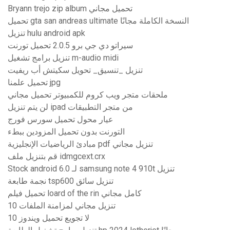
Bryann trejo zip album تحميل مجاني
تحميل gta san andreas ultimate النسخة الكاملة مجانًا
تنزيل hulu android apk
سيراتو دي جي برو 2.0.5 تحميل تورنت
تنزيل برامج تشغيل m-audio midi
تنزيل _تنسيق_ تحويل سكيتش أب ريفيت
تحميل علمنا jpg
ملحقات متجر ويب كروم للكمبيوتر تحميل مجاني
لن يتم تنزيل ipad من متجر التطبيقات
عيار محول تحميل سورس فورج
التورنت بدون تحميل المزودين ببطء
مبادئ الرياضيات الإنجليزية pdf تنزيل مجاني
قم بتنزيل ملف idmgcext.crx
Stock android 6.0 لـ samsung note 4 910t تنزيل
نجمة طابعة tsp600 تنزيل سائق
تحميل فيلم loard of the rin كامل مجاني
10 تنزيل مجاني لمزامنة الملفات
لا تجويع تحميل ويندوز 10