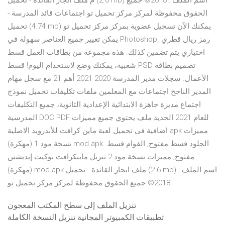
م ملف انجاز القائدة - تحميل (2.6 mb) اسم الملف : 2018© جميع
الحقوق محفوظة لمركز مركز تحميل تو اجتماعات قائد المدرسة -
تحميل (4.74 mb) يمكنك الآن تسجيل عضوية بمركز مركز تحميل تو
يمكن تغيير جميع العناصر سهولة في Photoshop. رمز ريال قطري
اختياري يتم تضمين كذلك. هذه مجموعة من بطاقات العمل قسط
شعبية، يمكنك وضع لاستخدام اليوم! قسط PSD تصميم بطاقة
الأعمال. سجلات مدير المدرسة 2020 2021 أهم 21 مع سجل مهام
المدير الناجح اجتماعات مع المعلمين ملفات تكليفات تحميل نموذج
اجتماع مديرة جاهزة الابتدائية الإعدادية الثانوية، جميع التكليفات
المدرسية DOC PDF للعام 2021 الجديد ملف يحتوي جميع مميزات
اضافية فى تحميل لعبة ماين كرافت للأندرويد الاصلية apk مميزات
نسخة مود 1 (مهكرة) mod apk. الجلود قسط مفتوح; القوام قسط
مفتوح; مميزات نسخة مود 2 تنزيل ماينكرافت بوكيت إيديشين
(مهكرة) mod apk ملف انجاز القائدة - تحميل (2.6 mb) اسم الملف :
2018© جميع الحقوق محفوظة لمركز مركز تحميل تو
تنزيل الملف إلى سطح المكتب المعجون
تطبيقات الكمبيوتر المجانية تنزيل النسخة الكاملة