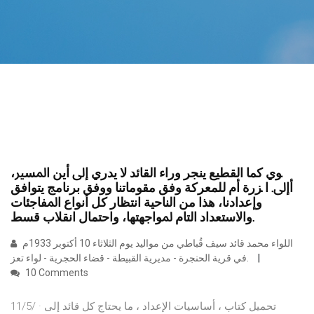
ﻮﻱ ﻛﻤﺎ ﺍﻟﻘﻄﻴﻊ ﻳﻨﺠﺮ ﻭﺭﺍﺀ ﺍﻟﻘﺎﺋﺪ ﻻ ﻳﺪﺭﻱ ﺇﱃ ﺃﻳﻦ ﺍﳌﺴﲑ،
ﺃﺇﱃ. ﺍ ﺰﺭﺓ ﺃﻡ ﻟﻠﻤﻌﺮﻛﺔ ﻭﻓﻖ ﻣﻘﻮﻣﺎﺗﻨﺎ ﻭﻭﻓﻖ ﺑﺮﻧﺎﻣﺞ ﻳﺘﻮﺍﻓﻖ
ﻭﺇﻋﺪﺍﺩﻧﺎ، ﻫﺬﺍ ﻣﻦ ﺍﻟﻨﺎﺣﻴﺔ ﺍﻧﺘﻈﺎﺭ ﻛﻞ ﺃﻧﻮﺍﻉ ﺍﳌﻔﺎﺟﺌﺎﺕ
ﻭﺍﻻﺳﺘﻌﺪﺍﺩ ﺍﻟﺘﺎﻡ ﳌﻮﺍﺟﻬﺘﻬﺎ، ﻭﺍﺣﺘﻤﺎﻝ ﺍﻧﻘﻼﺏ ﻗﺴﻂ.
اللواء محمد قائد سيف قُباطي من مواليد يوم الثلاثاء 10 أكتوبر 1933م
في قرية الحنجرة - مديرية القبيطة - قضاء الحجرية - لواء تعز.
10 Comments
11/5/ · تحميل كتاب ، أساسيات الإعداد ، ما يحتاج كل قائد إلى