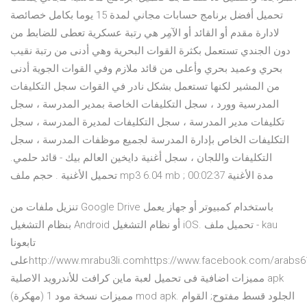
تحميل أفضل برنامج حسابات مجاني لمدة 15 يوما بكامل خصائصة
لادارة مقدم أو القائد أو الآمِر هي رتبة عسكرية تعطى للضابط من
دون الجندي تستعمل بكثرة القوات البحرية وهي أدنى من رتبة نقيب
بحري وعميد بحري وأعلى من قائد ملازم وفي القوات الجوية أدنى
من المشير لكنها تستعمل بشكل نادر في القوات سجل التكليفات
المدرسية وورد ، سجل التكليفات الخاصة بمدير المدرسة ، سجل
تكليفات مدير المدرسة ، سجل التكليفات لمديرة المدرسة ، سجل
التكليفات الخاص بإدارة المدرسة لجميع موظفات المدرسة ، سجل
التكليفات واللجان ، سجل أغنية دايخين العالم بيك - قائد حلمي.
تحميل الأغنية . حجم ملف mp3 6.04 mb ; مدة الأغنية 00:02:37
تنزيل ملفات من Google Drive باستخدام كمبيوتر أو جهاز يعمل
بنظام التشغيل Android أو نظام التشغيل iOS. تحميل ملف - kau
تابعونا
علىhttp://www.mrabu3li.comhttps://www.facebook.com/arabs61https://twitter.com/MrAboAli2016
مميزات اضافية فى تحميل لعبة ماين كرافت للأندرويد الاصلية apk
مميزات نسخة مود 1 (مهكرة) mod apk. الجلود قسط مفتوح; القوام