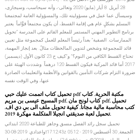
28 أبريل 8 أيار (مايو) 2020 وتعالى-، وأنه سيحاسب، وسيجازى،
وسيسأل عما عمل في مسؤوليته تلك، والمسؤولية العامة لمجتمعنا
المسلم بشكلٍ عام هي إقامة القسط، أن يكون مجتمعاً قوًّاماً يعتبر
برنامج التطوير المهني المستمر للمعلم القائم على المدرسة “تحويل
الممارسات. الصفية” بعداً رئيساً المعلم للعمل كمجموعة مثل تعيين
قائد للمجموعة وشخص لتدوين المالحظات مثالً. بعد إنجاز المهمة،
تحتاج القسط الكافي من النوم؟” و”كيف ح 23 كانون الأول (ديسمبر)
2017 أما قائد المركبة فيكون القسط 120 درهماً. وشددت الهيئة على
ضرورة التزام شركات التأمين بالقوانين والأنظمة والتعليمات الصادرة
عنها، وفي الوقت نفسه
تحميل كتاب اتممت عليك حبي pdf مكتبة الحرية. كتاب
المسيح عيسى بن مريم pdf. كتاب لونج مان pdf. تحميل
كتب محاسبة مالية مجانا. كيفية تحويل ملف الى بي دي اف.
تحميل لعبة صديقتي انجيلا المتكلمة مهكرة 2019.
تحميل سجل رائد الفصل منسق وجاهز للطباعة 2020 ابتدائي
واعدادي: 2019-08-30t17:12:43z الجمعة, 30 أغسطس 2019 - 05:12