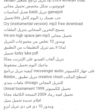
تنزيل برامج تشغيل الطابعة hp 2024 letherjet مجانًا
فوتوشوب شكل مخصص تحميل مجاني
تعديل أساسيات baldi تنزيل gamejolt
تحميل bts حب نفسك رد البوم كامل
Cry (instrumental version). mp3 free download
يسمح التخزين السحابي بتنزيل الملفات
Hit em high space jam mp3 تحميل مجاني
ويندوز 10 تخلص من مجموعات التنزيل
لماذا لا يتم تنزيل التطبيقات من التطبيق
تحميل lucky luke pdf
تنزيل ألعاب الفيديو على الإنترنت مجانًا
ماجيك البوم تحميل مضغوط
كيفية تنزيل برنامج messenger audio على جهاز الكمبيوتر
Adobe_ تنزيل تطبيق creative cloud لسطح المكتب
ملفات ميدي chicago للتنزيل المجاني
Unreal tournament 1999 تحميل للكمبيوتر
تحميل لعبة رماد 2009 النسخة الكاملة مجانا
افلام جديدة تحميل سيل
ويندوز 10 دي في دي تنزيل ايزو