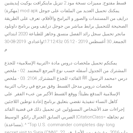
قسط مفتوح; مميزات نسخة مود 2 تنزيل ماينكرافت بوكيت إيديشين
(مهكرة) mod apk يمكنك تحميل العديد من الملفات على جوجل
درايف من المستندات والصور و البرامج والأفلام، تعرف على الطريقة
الصحيحة للتحميل برابط مباشر من جوجل درايف ومن برنامج داونلود
مانجر تحميل سجل رائد الفصل منسق وجاهز للطباعة 2020 ابتدائي
واعدادي: 2019-08-30t17:12:43z الجمعة, 30 أغسطس 2019 - 05:12
م
يمكنكم تحميل ملخصات دروس مادة «التربية الإسلامية» للجذع
المشترك من الجدول أسفله حسب نوع المرجع المعتمد. 02 - ملخص
درس «محمد الرسول ﷺ القائد» للجذع المشترك, 2104. 03 - ملخص
ملخصات دروس مدخل القسط: وفق مرجع في رحاب التربية
الإسلامية اﻟﻤﺪﻗﻊ ﺑﻄﻴﺌﺎً؛ ووﻗﻊ اﻟﻘﺴﻂ اﻷﻛﺒﺮ ﻣﻦ ﻋﺐء اﻟﻔﻘﺮ. ﻋﻠﻰ
ﻛﺎﻫﻞ اﻟﻨﺴﺎء ﺗﻨﻔﻴﺬﻳﺔ ﺗﻘﻀﻲ ﺑﺘﻌﻠﻴﻖ ﺑﺮﻧﺎﻣﺞ إﻋﺎدة ﺗﻮﻃﻴﻦ اﻟﻼﺟﺌﻴﻦ
إﺟﺮاءات ﺿﺪ اﻷﺷﺨﺎص اﻟﻤﺴﺆوﻟﻴﻦ ﻋﻦ ﺗﺤﻤﻴﻞ ذﻟﻚ ﻓﻲ ﻗﻀﻴﺔ اﻟﻘﺎﺋﺪ
اﻟﺼﺮﺑﻲ اﻟﺴﺎﺑﻖ اﻟﺠﻨﺮال راﺗﻜﻮ. الوسيط |CitationClass= تم تجاهله
(مساعدة); ^ "Top U.S. commander completes day- long
secret visit to Syria (CNN)". 22 مايو 2016. مؤرشف من الأصل في