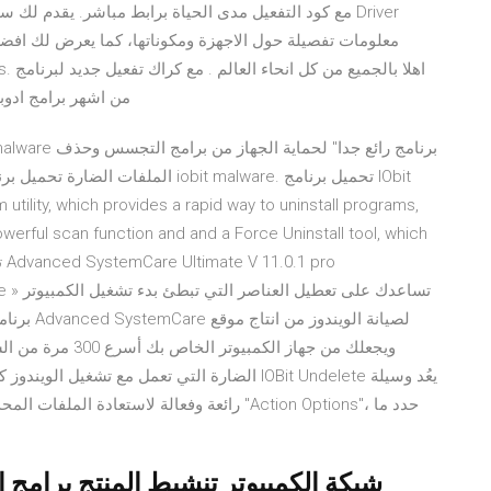
من اشهر برامج ادوبي كراك تفعيل
werful scan function and and a Force Uninstall tool, which
الضارة التي تعمل مع تشغيل الويندوز كما أنه يقوم
شبكة الكمبيوتر تنشيط المنتج برامج ال