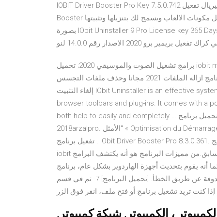
IOBIT Driver Booster Pro Key 7.5.0.742 مع كود التفعيل مدى الحياة برابط مباشر. يقدم لك سيريال تفعيل Driver
Booster معلومات تفصيلة حول الاجهزة ومكوناتها، كما يعرض لك افضل مكونات الالعاب ويسمح لك بتنزيلها وتثبيتها
بصورة IObit Uninstaller 9 Pro License key 365 Days. اهلا بالجميع من كل انحاء العالم . مع كراك تفعيل جديد لبرنامج
 بريمير برو 2020 الاصدار رقم 14.0.0 لنو
برامج تشغيل الصوت والموسيقي 2020; تحميل iobit malware برنامج رائع جدا" لحماية الجهاز من برامج التجسس وحذف
الملفات الضارة تحميل برنامج ازاله الملفات 2021 مجانا وحذف ملفات التجسس iobit malware. تحميل برنامج IObit
إلغاء التثبيت IObit Uninstaller is an effective system utility, which provides a rapid way to uninstall programs,
browser toolbars and plug-ins. It comes with a po
both help to easily and completely … تحميل برنامج Advanced SystemCare Ultimate V 11.0.1 pro
2018arzalpro. الأمثل" « Optimisation du Démarrage » تساعدك على تعطيل العناصر التي تبطئ بدء تشغيل الكمبيوتر
. تفعيل برنامج IObit Driver Booster Pro 8.3.0.361. برنامج Advanced SystemCare لصيانة الويندوز من انتاج موقع
iobit ويجعلك من جهاز الكمبيوتر الخاص بك أسرع 300 مرة من السابق.من مميزات البرنامج هو أنه يكتشف البرامج
 بتحديث أجهزة الهاردوير بشكل عام، برنامج IOBit Undelete يعُد وسيلة
رائعة وفعالة لاستعادة الملفات المحذوفة عن طريق الخطأ. [تحميل البرنامج] 7- ثم في قسم "Action Options"، حدد ما
إذا كنت تريد تشغيل برنامج أو فتح ملف، انقر فوق الزر
كمبيوتر ، الكمبيوتر, شبكة كمبيوتر,