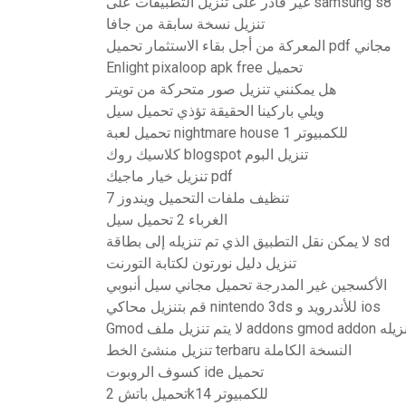
غير قادر على تنزيل التطبيقات على samsung s8
تنزيل نسخة سابقة من جافا
المعركة من أجل بقاء الاستثمار تحميل pdf مجاني
Enlight pixaloop apk free تحميل
هل يمكنني تنزيل صور متحركة من تويتر
ويلي باركينا الحقيقة تؤذي تحميل سيل
تحميل لعبة nightmare house 1 للكمبيوتر
كلاسيك روك blogspot تنزيل البوم
تنزيل خيار ماجيك pdf
تنظيف ملفات التحميل ويندوز 7
الغرباء 2 تحميل سيل
لا يمكن نقل التطبيق الذي تم تنزيله إلى بطاقة sd
تنزيل دليل نورتون لكتابة التورنت
الأكسجين غير المدرجة تحميل مجاني سيل أنبوبي
قم بتنزيل محاكي nintendo 3ds للأندرويد و ios
addons  لا يتم تنزيله
تنزيل منشئ الخط terbaru النسخة الكاملة
كسوف الروبوت ide تحميل
تحميل باتش 2k14 للكمبيوتر