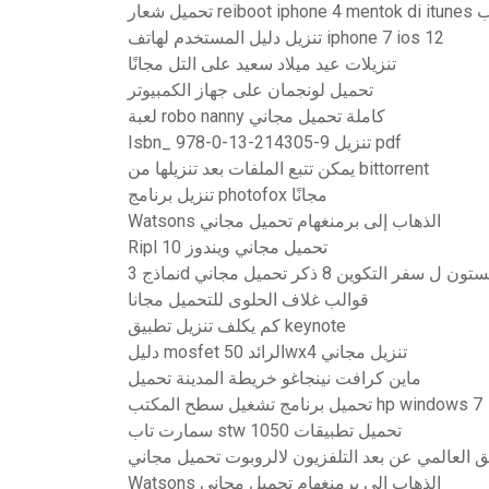
reibo يوتيوب
تنزيل دليل المستخدم لهاتف iphone 7 ios 12
تنزيلات عيد ميلاد سعيد على التل مجانًا
تحميل لونجمان على جهاز الكمبيوتر
لعبة robo nanny كاملة تحميل مجاني
Isbn_ 978-0-13-214305-9 تنزيل pdf
يمكن تتبع الملفات بعد تنزيلها من bittorrent
تنزيل برنامج photofox مجانًا
Watsons الذهاب إلى برمنغهام تحميل مجاني
Ripl تحميل مجاني ويندوز 10
 كينغستون ل سفر التكوين 8 ذكر تحميل مجاني
قوالب غلاف الحلوى للتحميل مجانا
كم يكلف تنزيل تطبيق keynote
دليل mosfet الرائد 50wx4 تنزيل مجاني
ماين كرافت نينجاغو خريطة المدينة تحميل
تحميل برنامج تشغيل سطح المكتب hp windows 7
سمارت تاب stw 1050 تحميل تطبيقات
ق العالمي عن بعد التلفزيون لالروبوت تحميل مجاني
Watsons الذهاب إلى برمنغهام تحميل مجاني