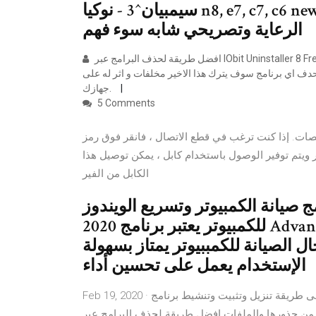
سيمبيان^3 - نوكيا n8, e7, c7, c6 new لسلهام يوضح: ميزانيتنا ضعف عقد
الرعاية وتصريحي شابه سوء فهم
افضل طريقة لحذف البرامج عبر IObit Uninstaller 8 Free. لو انك قمت بتنصيب اي برنامج على حاسوبك فمن الممكن انك تريد
دف اي برنامج سوف يترك هذا الاخير مخلفات و اثر له على
جهازك.
5 Comments
صات. إذا كنت ترغب في قطع الاتصال ، فانقر فوق رمز
 ويتم توفير الوصول باستخدام كابل ، يمكن توصيل هذا
الكابل من الفير
نة الكمبيوتر وتسريع الويندوز Advanced SystemCare PRO
2020 للكمبيوتر يعتبر برنامج Advanced SystemCare PRO 2020 احد أهم
 الصيانة للكمببيوتر يمتاز بسهولة
الإستخدام يعمل على تحسين أداء
Feb 19, 2020 · في هذا الدرس سنتعرف على طريقة تنزيل وتثبيت وتنشيط برنامج IObit Uninstaller عملاق حذف
ورها والملفات افضل طريقة لحذف البرامج عبر IObit Uninstaller 8 Free. لو انك قمت بتنصيب اي برنامج