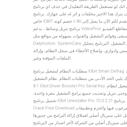
انك لو تستعمل الطريقة التقليدل في حدف اي برنامج
 هذا الاخير مخلفات و اثر له على جهازك. برنامج IObit قسيمة العناصر المحددة: ما يصل إلى 80 ٪ خصم. هذا
خاص IOBIT ترويجي القسيمة تعمل بشكل جيد فقط على العناصر المحددة و نقدم لكم الآن ما يصل إلى 80 ٪ خصم كونه
برنامج تنزيل وسائط ، يدعم VideoProc أكثر من 1000 موقع صوت فيديو. حيث ستتمكن من تنزيل مقاطع الفيديو
وقوائم التشغيل والقنوات بسهولة من مواقع مثل YouTube و Facebook و Instagram و Twitch و
Dailymotion. SystemCare المتقدم – برنامج لتحسين أداء الكمبيوتر وإصلاح الأخطاء في نظام التشغيل. البرنامج بتحليل
سس وادواري، وإصلاح الأخطاء في سجل النظام، وإزالة
الملفات المؤقتة وغير
متطلبات النظام لتشغيل برنامج IObit Smart Defrag. قبل أن تبدأ في تحميل وتثبيت برنامج IObit Smart Defrag Pro ،
 الأدنى من متطلبات النظام. نظام التشغيل: Windows XP / Vista / 7/8 /
8.1 IObit Driver Booster Pro Serial Key: هو برنامج محدث برنامج تشغيل لنظام Windows يمكنه تلقائيًا البحث عن
وحتى تنزيل وتحديث جميع برامج التشغيل بنقرة واحدة.
تحميل برنامج IObit Uninstaller Pro 10.0.2.21 كامل بالتفعيل لازالة البرامج من جذورها. برنامج IObit Uninstaller Pro
Crack Free Download هو أداة رائعة لإلغاء تثبيت البرامج غير المرغوب فيها والحزم وتطبيقات Windows الافتراضية.
ى سيريال أصلي لعملاق إزالة البرامج من جذورها IObit Uninstaller Pro 6.3 مجاناً (العرض محدود) إنتهز
لي من الشركة لآخر اصدار من البرنامج (IObit Uninstaller 10 Pro) تحميل وتفعيل برنامج