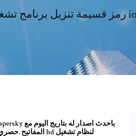
امج تشغيل iobit
المفاتيح .حصري برنام