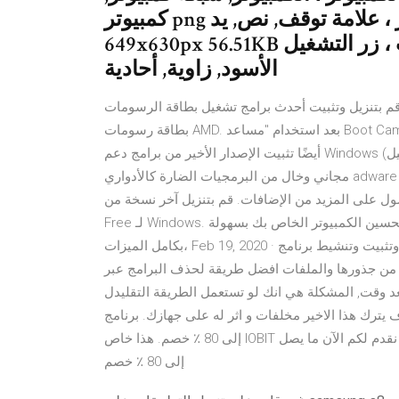
كمبيوتر png توقف رمز الرسومات التوضيح رمز ، علامة توقف, نص, يد png
649x630px 56.51KB يوتيوب شعار أيقونات الكمبيوتر ، يوتيوب ، زر التشغيل
الأسود, زاوية, أحادية
م بتنزيل وتثبيت أحدث برامج تشغيل بطاقة الرسومات AMD لنظام التشغيل Windows على طرازات Mac التي تستخدم
بطاقة رسومات AMD. بعد استخدام "مساعد Boot Camp" لتثبيت Microsoft Windows أو ترقيته على Mac، قد يلزم
أيضًا تثبيت الإصدار الأخير من برامج دعم Windows (برامج التشغيل) من Apple. برنامج Driver Booster هو برنامج
مجاني وخال من البرمجيات الضارة كالأدواري adware وينتمي إلى شركة IOBit .ويمكنك تحميل النسخة برو المدفوعة
مزيد من الإضافات. قم بتنزيل آخر نسخة من Advanced SystemCare
Free لـ Windows. قم بتنظيف وتحسين الكمبيوتر الخاص بك بسهولة. Advanced SystemCare Free هي أداة للتحسين
بكامل الميزات، Feb 19, 2020 · في هذا الدرس سنتعرف على طريقة تنزيل وتثبيت وتنشيط برنامج IObit Uninstaller
والملفات افضل طريقة لحذف البرامج عبر IObit Uninstaller 8 Free. لو انك قمت
د وقت, المشكلة هي انك لو تستعمل الطريقة التقليدل
ير مخلفات و اثر له على جهازك. برنامج IObit قسيمة العناصر المحددة: ما يصل
إلى 80 ٪ خصم. هذا خاص IOBIT ترويجي القسيمة تعمل بشكل جيد فقط على العناصر المحددة و نقدم لكم الآن ما يصل
إلى 80 ٪ خصم