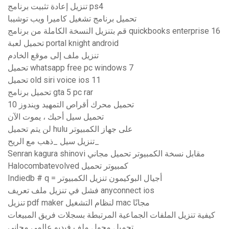
تنزيل إعادة تثبيت برنامج ps4
تحميل برنامج تشغيل كاميرا ويب توشيبا
قم بتنزيل النسخة الكاملة من برنامج quickbooks enterprise 16
تحميل لعبة portal knight android
تنزيل ملف إلى موقع الخادم
تحميل whatsapp free pc windows 7
تحميل old siri voice ios 11
تحميل برنامج gta 5 pc rar
تحميل محرك أقراص التمهيد ويندوز 10
تحميل سيل أحبك ، يموت الآن
لن يتم تحميل hulu على جهاز الكمبيوتر
تنزيل سيل _ذهب مع الريح_
Senran kagura shinovi مقابل نسخة الكمبيوتر تحميل مجاني
Halocombatevolved كمبيوتر تحميل
Indiedb # q = أجيال البوكيمون تنزيل الكمبيوتر
فشل في تنزيل ملف تعريف anyconnect ios
تنزيل pdf maker لنظام التشغيل mac مجانًا
كيفية تنزيل الملفات الجماعية المرتبطة بسجلات فريق المبيعات
تحميل محول ملف فيديو عالمي مجاني