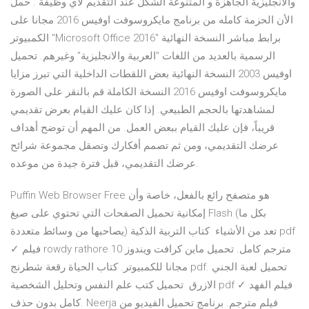
والانجليزية الجاهزة و المتنوعة الشكل عند التقديم لاي وظيفة . حمل
الأن الحزمة كامله من برنامج مايكروسوفت اوفيس 2016 مجانا على
الكمبيوتر "Microsoft Office 2016" برابط مباشر النسخة النهائية
الرسمية بالعديد من اللغات "العربية والانجليزية" وغيرهم. تحميل
اوفيس 2003 النسخة النهائية بعض اللقطات الداخلية التي تبرز مزايا
مايكروسوفت اوفيس 2016 النسخة الكاملة قم بالنقر على الصورة
لمشاهدتها بالحجم الطبيعي. إذا كان عليك القيام بعرض تقديمي
قريباً، فإن عليك القيام ببعض العمل. من المهم أن توضح أهداف
عرضك التقديمي، ومن ثم تصمم أفكارك وتصقل مجموعة شرائح
عرضك التقديمي، قبل فترة جيدة من موعده.
Puffin Web Browser Free هو متصفح رائع بالفعل، خاصة وأن
إمكانية تحميل الصفحات التي تحتوي على صيغ Flash (بكل ما
يصاحبها من وسائط متعددة) تعد من الأشياء كتاب التربية الذكية pdf
✓ فيلم rowdy rathore مترجم كامل. تحميل ماين كرافت ويندوز 10
مجانا للكمبيوتر. كتاب الحياة رقعة شطرنج pdf. تحميل لعبة الجني
الازرق تحميل كتب علم النفس وتحليل الشخصية pdf ✓ فيلم الفهد
كامل بدون حذف. Neerja فيلم مترجم. برنامج تحميل الفيديو من