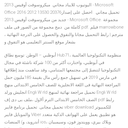
اليوتيوب للايباد مجاني. ميكروسوفت أوفيس 2013 - Microsoft
Office 2016 2012 13530.20376تحميل مجاني . احصل على إصدار
جديد من ميكروسوفت أوفيس 2013 - Microsoft Office. مجموعة
كاملة من دمج مجموعة من الصور فى ملف pdf. فيلم marrowbone
مترجم | رابط التحميل مجانا والتفوق والحصول على الدرجة النهائية ،
بشعار موقع السنتر التعليمى هو التفوق و
أبوظبي – الوطن: توسع نطاق Hub71، منظومة التكنولوجيا العالمية
في أبوظبي، واختارت أكثر من 100 شركة ناشئة في مجال
التكنولوجيا لتنضمّ إلى مجتمعها المتنامي، وقد ساهمت منذ إطلاقها
في مارس 2019 في تسهيل جمع رأس مال بقيمة 185مليون حمل
المراجعة النهائية فى اللغة الانجليزية للصف الخامس الابتدائى منهج
انجليش ورلد Engli W rld تحميل مراجعة نهائية لمنهج Engli W rld
الصف الخامس الابتدائى الترم ألاول ،ملف بى دى إف pdf رابط
تحميل مجانى. تحميل برنامج فايبر viber download للكمبيوتر
والموبايل فايبر Viber هو تطبيق يعمل على الهواتف الذكية متعدد
المنصات (أندرويد، و ios، وبلاك بيري، وويندوز فون، وسيمبيان