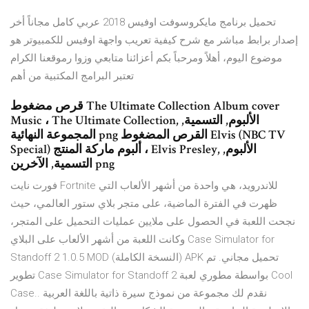
تحميل برنامج مايكروسوفت اوفيس 2018 عربي كامل مجاناً أخر
إصدار برابط مباشر مع شرح كيفية تعريب واجهة اوفيس للكمبيوتر هو
موضوع اليوم، أهلاً ومرحباً بكم أعزائنا متابعي وزوا رموقعنا الكرام
تعتبر البرامج المكتبية من أهم
قرص مضغوط The Ultimate Collection Album cover
Music ، The Ultimate Collection, الألبوم, التسمية,
المجموعة النهائية png القرص المضغوط Elvis (NBC TV
Special) ألبوم ماركة المنتج ، Elvis Presley, الألبوم,
التسمية, الآخرين png
فورت نايت Fortnite للاندرويد، هي واحدة من أشهر الألعاب التي
ظهرت في الفترة الماضية، على متجر بلاي ستور العالمي، حيث
نجحت اللعبة في الحصول على ملايين عمليات التحميل على المتجر،
وكانت اللعبة من أشهر الألعاب على البلاي Case Simulator for
Standoff 2 1.0.5 MOD (النسخة الكاملة) APK تحميل مجاني. تم
تطوير Case Simulator for Standoff 2 بواسطة مطوري لعبة Cool
Case.. نقدم لك مجموعة من نموذج سيرة ذاتية باللغة العربية