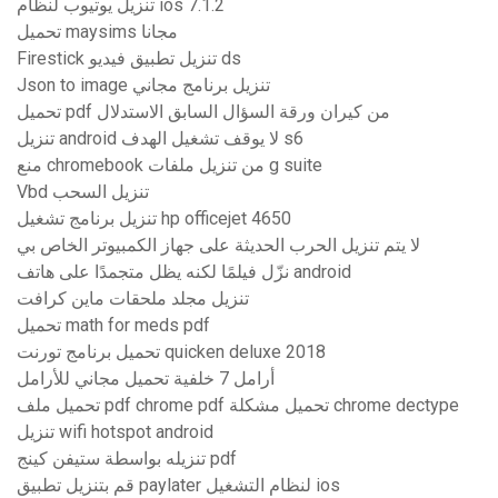
تنزيل يوتيوب لنظام ios 7.1.2
تحميل maysims مجانا
Firestick تنزيل تطبيق فيديو ds
Json to image تنزيل برنامج مجاني
تحميل pdf من كيران ورقة السؤال السابق الاستدلال
تنزيل android لا يوقف تشغيل الهدف s6
منع chromebook من تنزيل ملفات g suite
Vbd تنزيل السحب
تنزيل برنامج تشغيل hp officejet 4650
لا يتم تنزيل الحرب الحديثة على جهاز الكمبيوتر الخاص بي
نزّل فيلمًا لكنه يظل متجمدًا على هاتف android
تنزيل مجلد ملحقات ماين كرافت
تحميل math for meds pdf
تحميل برنامج تورنت quicken deluxe 2018
أرامل 7 خلفية تحميل مجاني للأرامل
تحميل ملف pdf chrome pdf تحميل مشكلة chrome dectype
تنزيل wifi hotspot android
تنزيله بواسطة ستيفن كينج pdf
قم بتنزيل تطبيق paylater لنظام التشغيل ios