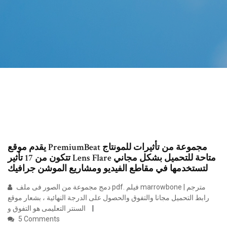
يقدم موقع PremiumBeat مجموعة من تأثيرات للمونتاج
تتكون من 17 تأثير Lens Flare متاحة للتحميل بشكل مجاني
لتستخدمها في مقاطع الفيديو ومشاريع الموشن جرافيك
دمج مجموعة من الصور فى ملف pdf. فيلم marrowbone مترجم |
رابط التحميل مجانا والتفوق والحصول على الدرجة النهائية ، بشعار موقع
السنتر التعليمى هو التفوق و
5 Comments