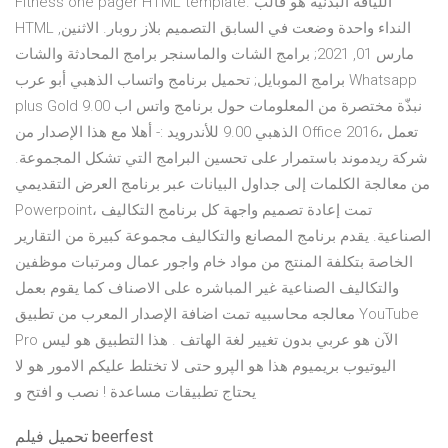
Fitness one pager HTML template. اللياقة البدنية هو قالب
HTML النداء واحدة وضعت في السابق التصميم بلاز روبار. الاثنين,
مارس 01, 2021; برامج الشات والماسنجر برامج المحادثة والشات
برامج الموبايل; تحميل برنامج واتساب الذهبي أبو عرب Whatsapp
plus Gold 9.00 نبذّة مختصرة من المعلومات حول برنامج واتس اب
الذهبي 9.00 للأندرويد :- أهلا مع هذا الإصدار من Office 2016، تعمل
شركة ريدموند باستمرار على تحسين البرامج التي تشكل المجموعة.
من معالجة الكلمات إلى جداول البيانات عبر برنامج العرض التقديمي
Powerpoint، تمت إعادة تصميم واجهة كل برنامج التكاليف
الصناعية. يقدم برنامج المصانع والتكاليف مجموعة كبيرة من التقارير
الخاصة بتكلفة المنتج من مواد خام واجور عمال ومرتبات موظفين
والتكاليف الصناعية غير المباشره على الاصناف كما يقوم بعمل
معالجه محاسبيه تمت اضافة الإصدار المعرب من تطبيق YouTube
Pro الآن هو عربي بدون تغيير لغة الهاتف . هذا التطبيق هو ليس
اليوتيوب بريميوم هذا هو الپرو حتى لا تختلط عليكم الامور هو لا
يحتاج تطبيقات مساعدة ! نصب و افتح و
تحميل فيلم beerfest