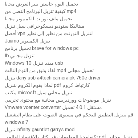
تحميل البوم جاستن بيبر الغرض مجانا
كيفية تنزيل البرنامج النصي من mp4
تحميل ملف تورنت للكمبيوتر مجانا
ميتاليكا ستوديو ديسكوجرافي سيل تنزيل
أفضل vpn لتنزيل التورنت من نظير إلى نظير
Jaumo تنزيل الكمبيوتر
تحميل برنامج brave for windows pc
Ib تنزيل مجاني
Windows 10 ميديا ​​تنزيل usb
لقاء وثيق من النوع الثالث mp4 تحميل مجاني
تنزيل dany usb a4tech camera pk 760e driver
لماذا يقوم الكروم بتنزيل pdf كارتباط كروم
مكتب microsft تنزيل مجاني سيل
تنزيل موضوعات ووردبريس مجانية مع محتوى تجريبي
Vmware vcenter converter مستقل 4.0.1 تحميل
قم بتنزيل التطبيق للتحكم في مستوى الصوت على نظام التشغيل
windows 7
تنزيل infinity gauntlet garrys mod
تكنولوجيا المعلومات في كتاب الاقتصاد العالمي pdf تنزيل مجاني