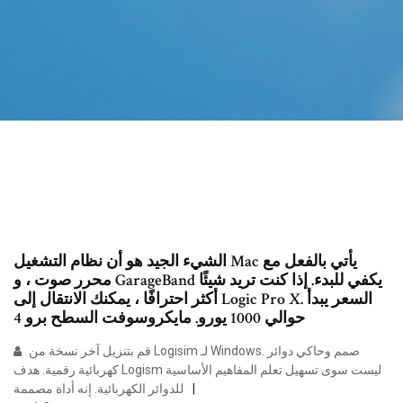
الشيء الجيد هو أن نظام التشغيل Mac يأتي بالفعل مع
محرر صوت ، و GarageBand يكفي للبدء. إذا كنت تريد شيئًا
أكثر احترافًا ، يمكنك الانتقال إلى Logic Pro X. السعر يبدأ
حوالي 1000 يورو. مايكروسوفت السطح برو 4
قم بتنزيل آخر نسخة من Logisim لـ Windows. صمم وحاكي دوائر
كهربائية رقمية. هدف Logism ليست سوى تسهيل تعلم المفاهيم الأساسية
للدوائر الكهربائية. إنه أداة مصممة