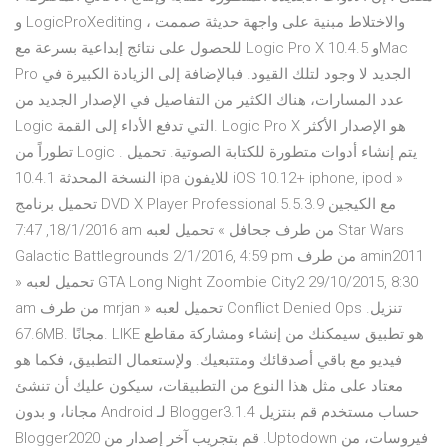
و LogicProXediting ، والاختلاط مبنية على واجهة حديثة صممت
للحصول على نتائج إبداعية بسرعة مع Logic Pro X 10.4.5 وMac
Pro الجديد لا وجود لتلك القيود. فبالإضافة إلى الزيادة الكبيرة في
عدد المسارات، هناك الكثير من التفاصيل في الإصدار الجديد من
Logic التي تدفع الأداء إلى القمة. Logic Pro X هو الإصدار الأكثر
تطوراً من Logic . يتم إنشاء أدوات متطورة للكتابة الصوتية. تحميل
النسخة المحدثة 10.4.1 ipa للايفون iOS 10.12+ iphone, ipod »
تحميل برنامج DVD X Player Professional 5.5.3.9 مع الكيجين
18/1/2016, 7:47 am من طرف جحافل » تحميل لعبه Star Wars
Galactic Battlegrounds 2/1/2016, 4:59 pm من طرف amin2011
» تحميل لعبه GTA Long Night Zoombie City2 29/10/2015, 8:30
am من طرف mrjan » تحميل لعبه Conflict Denied Ops تنزيل.
67.6MB. مجانًا. LIKE هو تطبيق سيمكنك من إنشاء ومشاركة مقاطع
فيديو مع باقي أصدقائك ومتتبعيك. ولإستعمال التطبيق، فكما هو
معتاد على مثل هذا النوع من التطبيقات، سيكون عليك أن تنشئ
حساب مستخدم ‫قم بنتزيل Blogger3.1.4 لـ Android مجانا، و بدون
فيروسات، من Uptodown. قم بتجريب آخر إصدار من Blogger2020