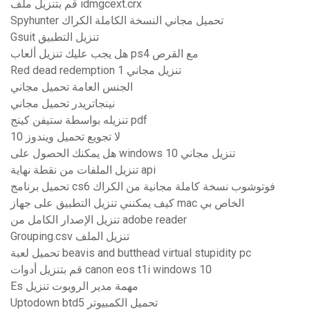
قم بتنزيل ملف idmgcext.crx
Spyhunter تحميل مجاني النسخة الكاملة الكراك
Gsuit تنزيل التطبيق
هل يجب عليك تنزيل ألعاب ps4 مع القرص
Red dead redemption 1 تنزيل مجاني
الجنس العامة تحميل مجاني
نينجاتريدر تحميل مجاني
تنزيله بواسطة ستيفن كينج pdf
لا تجويع تحميل ويندوز 10
هل يمكنك الحصول على windows 10 تنزيل مجاني
تنزيل الملفات من نقطة نهاية api
تحميل برنامج cs6 فوتوشوب نسخة كاملة مجانية من الكراك
كيف يمكنني تنزيل التطبيق على جهاز mac الخاص بي
تنزيل الإصدار الكامل من adobe reader
Grouping.csv تنزيل الملف
تحميل لعبة beavis and butthead virtual stupidity pc
قم بتنزيل أدوات canon eos t1i windows 10
Es مهمة مدير الروبوت تنزيل
Uptodown btd5 تحميل الكمبيوتر