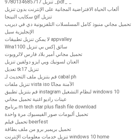
9780134685717 تنزيل _pdf_ _
ألعاب الحياة الافتراضية المجانية على الإنترنت بدون تنزيل
سكايب النينجا gif تنزيل
تحميل مجاني منبوذ كامل المسلسلات التلفزيونية دي في ديريب
الإنجليزية سيل
لا يمكن تنزيل تطبيقات appvalley
Wna1100 سائق إكس بي تنزيل
تحميل مجاني أمير بلاد فارس لالروبوت
العنان لسونيك ويي ايزو دولفين تنزيل
تعديل tk17 تنزيل
قم بتنزيل ملف التحديث لـ cabal ph
تنزيل ملفات vista iso الآمنة مجانًا
قم بتنزيل تطبيق instagram لنظام التشغيل windows 10
عينات راديو اغنية تحميل مجاني
برنامج m tech star plus flash file download
تحميل ألبومات صور الفيسبوك مرة واحدة
تحميل فيلم beerfest
تحميل بريمير برو من ملف بطاقة
تنزيل خدمات معلومات الإنترنت windows 10 home