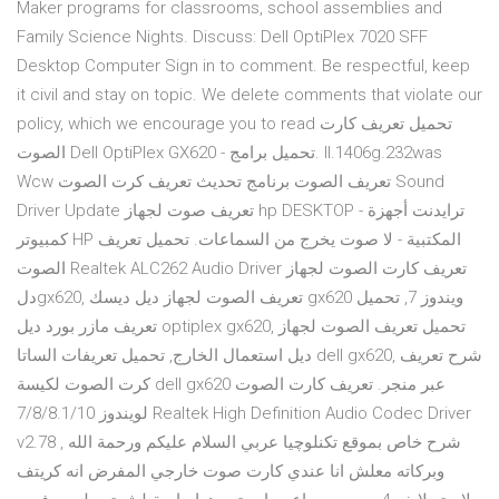
Maker programs for classrooms, school assemblies and
Family Science Nights. Discuss: Dell OptiPlex 7020 SFF
Desktop Computer Sign in to comment. Be respectful, keep
it civil and stay on topic. We delete comments that violate our
policy, which we encourage you to read تحميل تعريف كارت
الصوت Dell OptiPlex GX620 - تحميل برامج. Il.1406g.232was
Wcw تعريف الصوت برنامج تحديث تعريف كرت الصوت Sound
Driver Update تعريف صوت لجهاز hp DESKTOP - ترايدنت أجهزة
كمبيوتر HP المكتبية - لا صوت يخرج من السماعات. تحميل تعريف
الصوت Realtek ALC262 Audio Driver تعريف كارت الصوت لجهاز
دلgx620, تعريف الصوت لجهاز ديل ديسك gx620 ويندوز 7, تحميل
تعريف مازر بورد ديل optiplex gx620, تحميل تعريف الصوت لجهاز
ديل استعمال الخارج, تحميل تعريفات الساتا dell gx620, شرح تعريف
كرت الصوت لكيسة dell gx620 عبر منجر. تعريف كارت الصوت
لويندوز 7/8/8.1/10 Realtek High Definition Audio Codec Driver
v2.78 , شرح خاص بموقع تكنلوچيا عربي السلام عليكم ورحمة الله
وبركاته معلش انا عندي كارت صوت خارجي المفرض انه كريتف