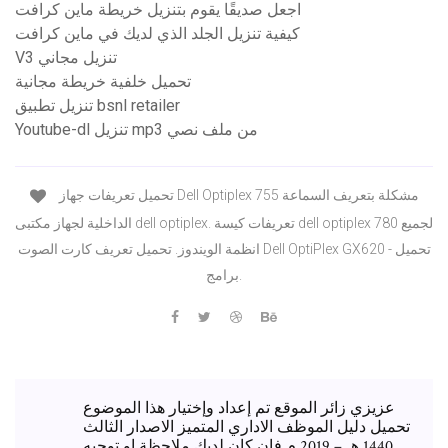
اجعل صديقًا يقوم بتنزيل خريطة ماين كرافت
كيفية تنزيل الجلد الذي لديك في ماين كرافت
V3 تنزيل مجاني
تحميل خلفية خريطة مجانية
تنزيل تطبيق bsnl retailer
Youtube-dl تنزيل mp3 من ملف نصي
تحميل تعريفات جهاز Dell Optiplex 755 مشكلة بتعريف السماعة
الداخلية لجهاز مكتبى dell optiplex. تعريفات كيسة dell optiplex 780 لجميع
انظمة الويندوز. تحميل تعريف كارت الصوت Dell OptiPlex GX620 - تحميل
برامج.
عزيزي زائر الموقع تم إعداد وإختيار هذا الموضوع
تحميل دليل الموظف الاداري المتميز الاصدار الثالث
1440 هـ – 2019 م فإن كان لديك ملاحظة او توجيه