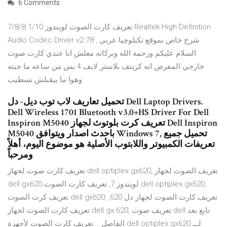
6 Comments
تعريف كارت الصوت لويندوز 7/8/8.1/10 Realtek High Definition
Audio Codec Driver v2.78 , شرح خاص بموقع تكنلوچيا عربي
السلام عليكم ورحمة الله وبركاته معلش انا عندي كارت صوت
خارجي المفرض انه كريتف بلاستر لايف 4 بس من ساعه ما جبته
وهوا ما بيقبلش تسطيب
تحميل تعاريف لاب توب ديل- دل Dell Laptop Drivers.
Dell Wireless 1701 Bluetooth v3.0+HS Driver For Dell
Inspiron M5040 تعريف كرت بلوتوث لجهاز Dell Inspiron
M5040 باحدث اصدار ويتوافق Windows 7, تحميل جميع
تعريفات الكمبيوتر واللابتوب الأصلية هو موضوع اليوم، أهلاً
ومرحباً
تعريف كارت صوت لجهاز dell optiplex gx620, تعريف الصوت لجهاز
dell gx620 لويندوز 7, تعريف كارت الصوت dell optiplex gx620,
تعريف كرت الصوت dell gx620, تعريف كارت الصوت لجهاز دل 620,
تعريف كارت الصوت لجهاز dell gx 620, تعريف صوت dell تابع بعد
الفاصل .. تعريف كارت الصوت لأجهزة dell optiplex gx620 لـــ