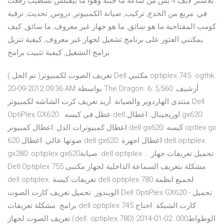
بلاستر لايف 4 بس من ساعه ما جبته وهوا ما بيقبلش تسطيب رفعت
في: مربع من الخدع, تركيب, صيانة الكمبيوتر, دروس, تحديث, ترقية
كومب المفتاحية ما هو سائق, ما هو جهاز غير معروف, ما سائق, كيف
يمكنني العثور على برنامج تشغيل لجهاز غير معروف, كيفية تنزيل
برامج التشغيل, كيفية تثبيت برامج
( تم الحل )تعريف الصوت لكمبيوتر Dell مكتبي optiplex 745. ogthk.
20-09-2012 09:36 AM بواسطة The.Dragon. 6: 5,560: أرشيف
منتدى الهاردوير والصيانة: أريد تعريف كرت الشاشه لكمبيوتر Dell
OptiPlex GX620 . عطل فى كيسه dell اوريجينال: اعطال gx620:
اعطال كمبيوترات الدل: اعطال كمبيوتر dell gx620: كيسه optlex gx
620 صوتها عالي: اعطال dell gx620: اعطال اجهزة dell optiplex
gx280: optiplex gx620صيانة: dell optiplex … تحميل تعريفات جهاز
Dell Optiplex 755 مشكلة بتعريف السماعة الداخلية لجهاز مكتبى
dell optiplex. تعريفات كيسة dell optiplex 780 لجميع انظمة
الويندوز. تحميل تعريف كارت الصوت Dell OptiPlex GX620 - تحميل
برامج. مشكلة تعريفات dell optiplex 745 كارت الشبكة. احتاج
تعريف الصوت لجهاز (dell. optiplex 780) الوطواط000. 02-01-2014