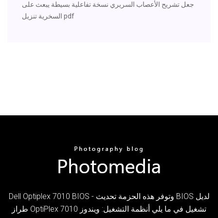
جعل تشريح الأعصاب السريري نسخة تفاعلية بسيطة يبعث على
السخرية تنزيل pdf
Dell Optiplex 7010 BIOS - وتوفر هذه الحزمة تحديث BIOS لديل
طراز OptiPlex 7010 تشغيل في ما يلي أنظمة التشغيل: ويندوز