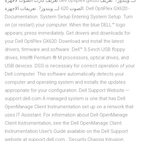
تعريف كارت الصوت لأجهزة dell optiplex gx620 لـــ ويندوز7. تعريف
الصوت 620 لـــ ويندوز7. تعريفات الاجهزة. Dell OptiPlex GX620 -
Documentation. System Setup
Entering System Setup. Turn
on (or restart) your computer. When the blue DELL™ logo
appears, press
immediately. Get drivers and downloads for
your Dell OptiPlex GX620. Download and install the latest
drivers, firmware and software. Dell™ 3.5-inch USB floppy
drives, Intel® Pentium ® M processors, optical drives, and
USB devices. DSS is necessary for correct operation of your
Dell computer. This software automatically detects your
computer and operating system and installs the updates
appropriate for your configuration. Dell Support Website —
support.dell.com A managed system is one that has Dell
OpenManage Client Instrumentation set up on a network that
uses IT Assistant. For information about Dell OpenManage
Client Instrumentation, see the Dell OpenManage Client
Instrumentation User's Guide available on the Dell Support
website at support.dell.com . Security Chassis Intrusion