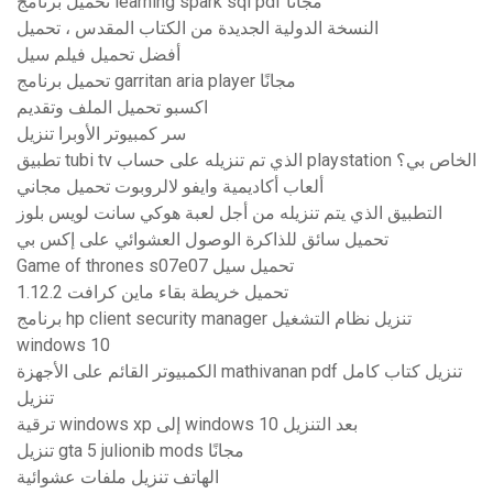
تحميل برنامج learning spark sql pdf مجانًا
النسخة الدولية الجديدة من الكتاب المقدس ، تحميل
أفضل تحميل فيلم سيل
تحميل برنامج garritan aria player مجانًا
اكسبو تحميل الملف وتقديم
سر كمبيوتر الأوبرا تنزيل
تطبيق tubi tv الذي تم تنزيله على حساب playstation الخاص بي؟
ألعاب أكاديمية وايفو لالروبوت تحميل مجاني
التطبيق الذي يتم تنزيله من أجل لعبة هوكي سانت لويس بلوز
تحميل سائق للذاكرة الوصول العشوائي على إكس بي
Game of thrones s07e07 تحميل سيل
تحميل خريطة بقاء ماين كرافت 1.12.2
برنامج hp client security manager تنزيل نظام التشغيل
windows 10
الكمبيوتر القائم على الأجهزة mathivanan pdf تنزيل كتاب كامل
تنزيل
ترقية windows xp إلى windows 10 بعد التنزيل
تنزيل gta 5 julionib mods مجانًا
الهاتف تنزيل ملفات عشوائية