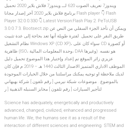
ويندوز7 تعريف الصوت 620 لـــ ويندوز7 فلاش بلاير 2020 تحميل
برنامج فلاش بلاير 2020 آخر إصدار مجانا Flash player 👇 Flash
Player 32.0.0.330 👇 Latest Version:Flash Play 2. PeToUSB
3.0.0.7 3. Bootsect.zip ويمكن أن تأخذ الجزء السفلي من النص عن
طريق النقر على تحميل. لفترة طويلة أنها تعد بحاجة إلى عدة تثبيت
نظام التشغيل Windows XP (CD XP)، سواء كان على CD أو كصورة
ظاهرية (ISO، وحدة المعلومات المالية، DAA وغيرها) هو نفسه.
عزيزي زائر الموقع تم إعداد وإختيار هذا الموضوع تحميل دليل
الموظف الاداري المتميز الاصدار الثالث 1440 هـ – 2019 م فإن كان
لديك ملاحظة او توجيه يمكنك مراسلتنا من خلال الخيارات الموجودة
بالموضوع.. موضوعات شبكة نيرمي [ رقم تلفون ] شركة بهبهاني
لتأجير السيارات [ رقم تلفون ] مخابز السنبله الذهبية [ ر
Science has adequately, energetically and productively
advanced, changed, civilized, enhanced and progressed
human life. We, the humans see it as a result of the
interaction of different sciences and engineering. STEM and