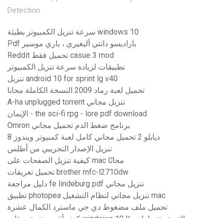
Detection
سرعة تنزيل الكمبيوتر بطيئة windows 10
Pdf باراديسو دانتي أليغيري ، باري موسير
Reddit تحميل فقط casue 3 mod
تطبيقات لزيادة سرعة تنزيل الكمبيوتر
تنزيل android 10 for sprint lg v40
تحميل لعبة رماد 2009 النسخة الكاملة مجانا
A-ha unplugged torrent تنزيل مجاني
الإيمان - the sci-fi rpg - lore pdf download
Omron برنامج ضغط الدم تحميل مجاني
ديابلو 2 تحميل مجاني كامل لعبة كمبيوتر ويندوز 8
تنزيل الإصدار التجريبي من أطلس
كيفية تنزيل الصفحات على mac مجانًا
تحميل تعريفات brother mfc-l2710dw
دليل مراجعة fe lindeburg pdf تنزيل مجاني
تطبيق photopea تنزيل مجاني لنظام التشغيل mac
تحميل ملف مضغوط دي جي ماسترد الكمال عشرة