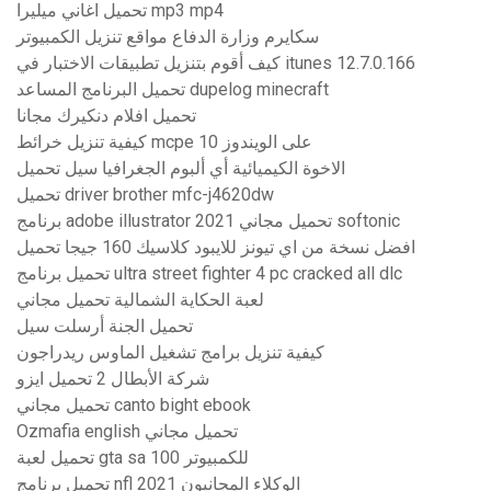
تحميل اغاني ميليرا mp3 mp4
سكايرم وزارة الدفاع مواقع تنزيل الكمبيوتر
كيف أقوم بتنزيل تطبيقات الاختبار في itunes 12.7.0.166
تحميل البرنامج المساعد dupelog minecraft
تحميل افلام دنكيرك مجانا
كيفية تنزيل خرائط mcpe على الويندوز 10
الاخوة الكيميائية أي ألبوم الجغرافيا سيل تحميل
تحميل driver brother mfc-j4620dw
برنامج adobe illustrator 2021 تحميل مجاني softonic
افضل نسخة من اي تيونز للايبود كلاسيك 160 جيجا تحميل
تحميل برنامج ultra street fighter 4 pc cracked all dlc
لعبة الحكاية الشمالية تحميل مجاني
تحميل الجنة أرسلت سيل
كيفية تنزيل برامج تشغيل الماوس ريدراجون
شركة الأبطال 2 تحميل ايزو
تحميل مجاني canto bight ebook
Ozmafia english تحميل مجاني
تحميل لعبة gta sa 100 للكمبيوتر
تحميل برنامج nfl 2021 الوكلاء المجانيون