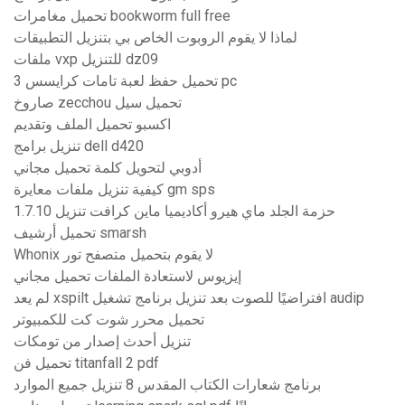
تحميل مغامرات bookworm full free
لماذا لا يقوم الروبوت الخاص بي بتنزيل التطبيقات
ملفات vxp للتنزيل dz09
تحميل حفظ لعبة تامات كرايسس 3 pc
صاروخ zecchou تحميل سيل
اكسبو تحميل الملف وتقديم
تنزيل برامج dell d420
أدوبي لتحويل كلمة تحميل مجاني
كيفية تنزيل ملفات معايرة gm sps
حزمة الجلد ماي هيرو أكاديميا ماين كرافت تنزيل 1.7.10
تحميل أرشيف smarsh
Whonix لا يقوم بتحميل متصفح تور
إيزيوس لاستعادة الملفات تحميل مجاني
لم يعد xspilt افتراضيًا للصوت بعد تنزيل برنامج تشغيل audip
تحميل محرر شوت كت للكمبيوتر
تنزيل أحدث إصدار من تومكات
تحميل فن titanfall 2 pdf
برنامج شعارات الكتاب المقدس 8 تنزيل جميع الموارد