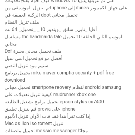
كيف أقوم بفتح تحديثات windows 10 التي تم تنزيلها يدويًا
قم بتنزيل الموسيقى من iphone إلى itunes على جهاز الكمبيوتر
الركبة العميقة في doot تحميل مجاني
ملف تنزيل النظام
أفايا _تابي_ سائق _ويندوز 10_ _تحميل_ 64 بت
مسلسل the handmaids tale الموسم الثاني الحلقة 10 تحميل
مجاني
Dxf ملف تحميل مجاني بحيرة
أفضل مواقع تحميل انمي سيل
ستيم مود تنزيل النصي
تحميل برنامج mike mayer comptia security + pdf free
download
تحميل مجاني smartpone reovery لنظام android samsung
كيفية تنزيل تعديلات على mudrunner xbox one
تحميل برامج تشغيل الطابعة epson stylus cx7400
قم بتنزيل تطبيق provia على iphone
إذا كنت تقرأ هذا فقد فات الأوان تنزيل الألبوم
Mac os lion iso torrent تنزيل
تحميل ملصقات messic messenger مجانًا