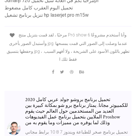
Jumanji مرحبا بكم في الغابة سيل تحميل 720pi
تحميل البوم العقرب كامل مضغوط
تنزيل برنامج تشغيل hp laserjet pro m15w
مرحبًا ، لقد قمت بتنزيل منتج Pró show 6 وأنا أستخدم مشروعًا
وأستبدل الصور بأخرى jpg. عندما وصلت إلى الصور التي قمت بمسحها
وحفظها بتنسيق jpg ، تظهر باللون الأسود على الشريحة ، ولا أفهم السبب.
فقط تلك ا
تحميل برنامج بروشو جولد عربي كامل 2020
للكمبيوتر مجانا. يمتاز برنامج برو شو بمكانة كبيرة بين
العديد من المستخدمين حول العالم حيث يقوم
الملايين بتحميل برنامج عمل الفيديوهات Proshow
وذلك لما يوفره من مميزات وما يقوم به من
تحميل برنامج صخر للطباعة ويندوز 7 8 10 برابط مجاني