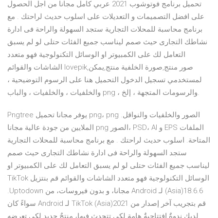
تحميل برنامج فوتوشوب 2021 عربي كامل مجانا من اجل الحصول
على افضل التصميمات و التعديلات على اسلوب حديث لراحتك . مع
برنامج محاسبة للمحلات التجارية ستجد السهولة والراحة فى ادارة
نشاطك التجارى حيث صمم ليناسب جميع الفئات حتلى لو لم يسبق
التعامل لك على الكمبيوتر او الوسائل التكنولوجية فهو متعدد
الشاشات والقوائم lovepik,صور منتج,صورة الخلفية منتج,يمكن
لمستخدمي تسجيل الدخول التحميل هنا على الرسوم التوضيحية ،
والخلفيات ، والخلفيات ، والباب png ، والرسومات المتجهة ، إلخ.
Pngtree يوفر مجانا تحميل png، png الصور والخلفيات والنواقل.
الملايين من جودة عالية مجانا png الصور، PSD، AI و EPS الملفات
المتاحة. اسلوب حديث لراحتك . مع برنامج محاسبة للمحلات التجارية
ستجد السهولة والراحة فى ادارة نشاطك التجارى حيث صمم
ليناسب جميع الفئات حتلى لو لم يسبق التعامل لك على الكمبيوتر او
الوسائل التكنولوجية فهو متعدد الشاشات والقوائم ‫قم بنتزيل TikTok
(Asia)18.6.6 لـ Android مجانا، و بدون فيروسات، من Uptodown.
قم بتجريب آخر إصدار من TikTok (Asia)2021 لـ Android سواءً كان
لديك ندوةٌ افتتاحيةٌ هامة لكي تتحدث فيها، منتجٌ جديد لكي تعرضه