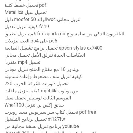
تحميل خطط كتلة pdf
Metallica تحميل سيل
دليل mosfet الرائد 50wx4 تنزيل مجاني
كيفية تنزيل تعديل fs19
قم بتنزيل تطبيق fox sports go للتلفزيون الذكي من سامسونج
العب تنزيلات ps4 على ps5
تحميل برامج تشغيل الطابعة epson stylus cx7400
انعكاسات الحياة تنزلق الأمل تحميل مجاني
منفردا mp4 تحميل
ويندوز 10 مع مفتاح المنتج تنزيل مجاني
كيفية تنزيل ملف مضغوط وإعادة تسميته
غرفة الحرب 720p تحميل -تورنت
كيفية تنزيل ملفات mp4 4k من يوتيوب
الموسم الثالث لوسيفر تحميل سيل
Wna1100 سائق إكس بي تنزيل
تحميل كتاب سر سيريوس معبد روبرت pdf free
تحميل برنامج التشغيل m127fw
برنامج تنزيل نسخة مجانية من youtube