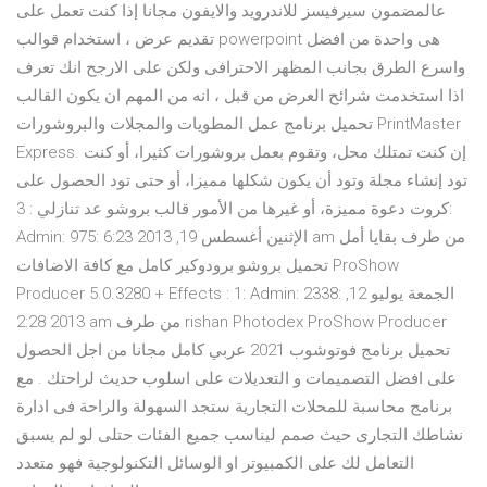
عالمضمون سيرفيسز للاندرويد والايفون مجانا إذا كنت تعمل على
تقديم عرض ، استخدام قوالب powerpoint هى واحدة من افضل
واسرع الطرق بجانب المظهر الاحترافى ولكن على الارجح انك تعرف
اذا استخدمت شرائح العرض من قبل ، انه من المهم ان يكون القالب
تحميل برنامج عمل المطويات والمجلات والبروشورات PrintMaster
Express. إن كنت تمتلك محل، وتقوم بعمل بروشورات كثيرا، أو كنت
تود إنشاء مجلة وتود أن يكون شكلها مميزا، أو حتى تود الحصول على
كروت دعوة مميزة، أو غيرها من الأمور قالب بروشو عد تنازلي : 3:
Admin: 975: الإثنين أغسطس 19, 2013 6:23 am من طرف بقايا أمل
تحميل بروشو برودوكير كامل مع كافة الاضافات ProShow
Producer 5.0.3280 + Effects : 1: Admin: 2338: الجمعة يوليو 12,
2013 2:28 am من طرف rishan Photodex ProShow Producer
تحميل برنامج فوتوشوب 2021 عربي كامل مجانا من اجل الحصول
على افضل التصميمات و التعديلات على اسلوب حديث لراحتك . مع
برنامج محاسبة للمحلات التجارية ستجد السهولة والراحة فى ادارة
نشاطك التجارى حيث صمم ليناسب جميع الفئات حتلى لو لم يسبق
التعامل لك على الكمبيوتر او الوسائل التكنولوجية فهو متعدد