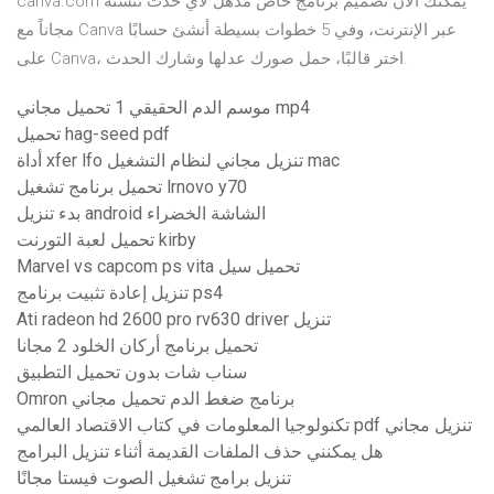
canva.com يمكنك الأن تصميم برنامج خاص مذهل لأي حدث تنشئه
مجاناً مع Canva عبر الإنترنت، وفي 5 خطوات بسيطة أنشئ حسابًا
على Canva، اختر قالبًا، حمل صورك عدلها وشارك الحدث.
موسم الدم الحقيقي 1 تحميل مجاني mp4
تحميل hag-seed pdf
أداة xfer lfo تنزيل مجاني لنظام التشغيل mac
تحميل برنامج تشغيل lrnovo y70
بدء تنزيل android الشاشة الخضراء
تحميل لعبة التورنت kirby
Marvel vs capcom ps vita تحميل سيل
تنزيل إعادة تثبيت برنامج ps4
Ati radeon hd 2600 pro rv630 driver تنزيل
تحميل برنامج أركان الخلود 2 مجانا
سناب شات بدون تحميل التطبيق
Omron برنامج ضغط الدم تحميل مجاني
تكنولوجيا المعلومات في كتاب الاقتصاد العالمي pdf تنزيل مجاني
هل يمكنني حذف الملفات القديمة أثناء تنزيل البرامج
تنزيل برامج تشغيل الصوت فيستا مجانًا