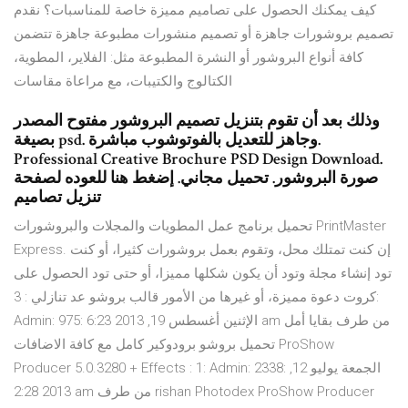
كيف يمكنك الحصول على تصاميم مميزة خاصة للمناسبات؟ نقدم
تصميم بروشورات جاهزة أو تصميم منشورات مطبوعة جاهزة تتضمن
كافة أنواع البروشور أو النشرة المطبوعة مثل: الفلاير، المطوية،
الكتالوج والكتيبات، مع مراعاة مقاسات
وذلك بعد أن تقوم بتنزيل تصميم البروشور مفتوح المصدر
بصيغة psd. وجاهز للتعديل بالفوتوشوب مباشرة.
Professional Creative Brochure PSD Design Download.
صورة البروشور. تحميل مجاني. إضغط هنا للعوده لصفحة
تنزيل تصاميم
تحميل برنامج عمل المطويات والمجلات والبروشورات PrintMaster
Express. إن كنت تمتلك محل، وتقوم بعمل بروشورات كثيرا، أو كنت
تود إنشاء مجلة وتود أن يكون شكلها مميزا، أو حتى تود الحصول على
كروت دعوة مميزة، أو غيرها من الأمور قالب بروشو عد تنازلي : 3:
Admin: 975: الإثنين أغسطس 19, 2013 6:23 am من طرف بقايا أمل
تحميل بروشو برودوكير كامل مع كافة الاضافات ProShow
Producer 5.0.3280 + Effects : 1: Admin: 2338: الجمعة يوليو 12,
2013 2:28 am من طرف rishan Photodex ProShow Producer