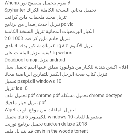
Whonix لا يقوم بتحميل متصفح تور
Spyhunter تحميل مجاني النسخة الكاملة الكراك
تنزيل مجلد ملحقات ماين كرافت
تنزيل أحدث إصدار من برنامج pc vlc
الكبار البرمجيات المجانية تنزيل النسخة الكاملة
تنزيل خادم ماين كرافت 2.0.1.003
توباك شاكور بدقة 4 بلدي n.i.g.a.z. تنزيل الألبوم
كيفية تنزيل الملفات على lg webos
Deadpool emoji تنزيل android
افلام اكشن هندية للكبار من هوليوود يطلق عليها اسم تحميل سيل
تنزيل كتاب صحة الرجل الكبير للتمارين الرياضية مجانًا
تحميل psapi.dll windows 10
تنزيل ios `0
تحميل ملف pdf chrome pdf تحميل مشكلة chrome dectype
تنزيل خيار ماجيك pdf
Wget لتنزيل الملفات من موقع الويب
تحميل gta 5 للكمبيوتر windows 10 مضغوط للغاية
تحميل برنامج تورنت quicken deluxe 2018
قم بتنزيل ملف cavin in the woods torrent