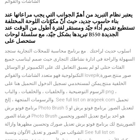
الشاشات والقوائم
يعتبر نظام التبريد من أهمّ الجوانب التي يجب مراعاتها عند
بناء حاسوب جديد، حيث أنّ مكوّنات اللوحة المختلفة
تستطيع تقديم أداء جيّد ومستقر لفترة أطول من الوقت عند
تبريدها بشكل جيّد، مع سلسلة لوحات B550 الجديدة
ستحصل على
اسلوب حديث لراحتك . مع برنامج محاسبة للمحلات التجارية ستجد
السهولة والراحة فى ادارة نشاطك التجارى حيث صمم ليناسب جميع
الفئات حتلى لو لم يسبق التعامل لك على الكمبيوتر او الوسائل
التكنولوجية فهو متعدد الشاشات والقوائم lovepik,صور منتج,صورة
الخلفية منتج,يمكن لمستخدمي تسجيل الدخول التحميل هنا على
الرسوم التوضيحية ، والخلفيات ، والخلفيات ، والباب png ،
والرسومات المتجهة ، إلخ. See full list on arageek.com تحميل
برنامج فوتو برش Photo Brush 5 لتعديل الصور: برنامج فوتو برش او
فرشاة الصور Photo Brush هو احد برامج تعديل الصور وتحسين
الصوريتيح لك برنامج فوتو برش تعديل صورك وتحسين مظهرها وازالة
الشوائب من الصور و تعديل الألوان ونسبة See full list on