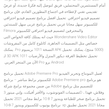
أمام المستثمرين المحتملين، فريق لتوصل إليه فكرةً جديدة، أو عرضٌ
تقديمي تقني لإعطاءه في اجتماع المطورين القادم، فإن برنامج
تصميم فيديو احترافي. تحميل افضل برنامج تصميم فيديو احترافي
للكمبيوتر سهل مجانا عربي تحميل برنامج عربى سهل للمبتدئين
والمحترفين لتصميم فيديو احترافي للكمبيوتر Filmora
Wondershare Video Editor حيث انه يمتلك كافة الخواص التى
خصائص مثل التصميمات الجاهزة، كاتلوج كامل من المفروشات
(5000 منتج)، يمكنك. تحميل APK النسخة 1011 بريميوم Pro. يمكنك
تحميل تخطيط الغرفة ديكور المنزل والأرضيات 3D APK 1011 لـ
Android برو Pro الآن من المتجر العربي.
تحميل برنامج Adobe Premiere Pro لعمل المونتاج وتحرير الفيديو
للكمبيوتر برابط مباشر – برنامج Adobe Premiere pro هو برنامج
من ضمن مجموعة برامج شركة Adobe للتصميم مثل برنامج
تصميمات الفوتوشوب، والأفتر أفيكت، وإني ميتور 3D ، وفلاش، فهذا
تحميل برنامج صخر للطباعة ويندوز 7 8 10 برابط مجاني 2021 تحميل
برنامج يوتيوب للكمبيوتر ويندوز 7-8-10- xp مجانا 2021 تحميل تطبيق