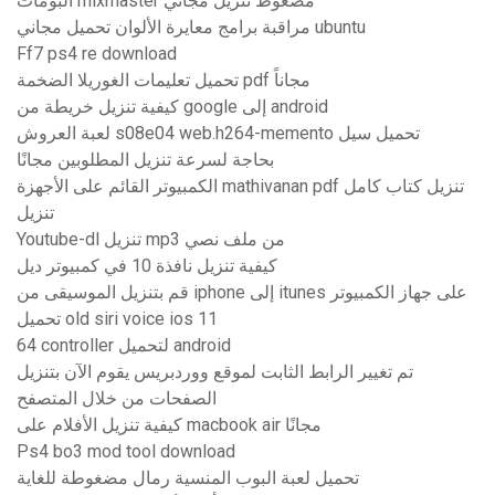
ألبومات mixmaster مضغوط تنزيل مجاني
مراقبة برامج معايرة الألوان تحميل مجاني ubuntu
Ff7 ps4 re download
تحميل تعليمات الغوريلا الضخمة pdf مجاناً
كيفية تنزيل خريطة من google إلى android
لعبة العروش s08e04 web.h264-memento تحميل سيل
بحاجة لسرعة تنزيل المطلوبين مجانًا
الكمبيوتر القائم على الأجهزة mathivanan pdf تنزيل كتاب كامل
تنزيل
Youtube-dl تنزيل mp3 من ملف نصي
كيفية تنزيل نافذة 10 في كمبيوتر ديل
قم بتنزيل الموسيقى من iphone إلى itunes على جهاز الكمبيوتر
تحميل old siri voice ios 11
64 controller لتحميل android
تم تغيير الرابط الثابت لموقع ووردبريس يقوم الآن بتنزيل
الصفحات من خلال المتصفح
كيفية تنزيل الأفلام على macbook air مجانًا
Ps4 bo3 mod tool download
تحميل لعبة البوب ​​المنسية رمال مضغوطة للغاية