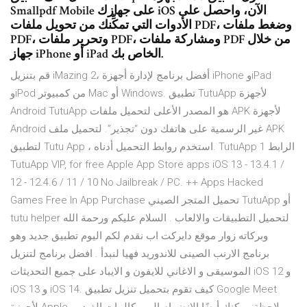
Smallpdf Mobile على جهازك iOS الآن، واحصل على
الأدوات التي تمكِّنك من تحويل ملفات PDF، وضغط ملفات
PDF، وتحرير ملفات PDF، ومشاركة ملفات PDF من خلال
جهاز iPhone أو iPad الخاص بك.
قم بتنزيل iMazing 2، أفضل برنامج لإدارة أجهزة iPhone وiPad
وiPod من كمبيوتر Mac أو Windows. تطبيق TutuApp لأجهزة
Android TutuApp هو المصدر الأعلى لتحميل ملفات APK لأجهزة
Android غير الرسمية على هاتفك دون “تجذير”. لتحميل ملف APK
لتطبيق Tutu App ، استخدم روابط التحميل أدناه. TutuApp الرابط 1
TutuApp VIP, for free Apple App Store apps iOS 13 - 13.4.1 /
12 - 12.4.6 / 11 / 10 No Jailbreak / PC. ++ Apps Hacked
Games Free In App Purchase تحميل المتجر الصيني TutuApp أو
tutu helper لتحميل التطبيقات والالعاب . السلام عليكم ورحمة الله
وبركاته زوار موقع دايركت اب نقدم لكم اليوم تطبيق جديد وهو
برنامج الارنب الصينى للاندوريد فهيا لنبدأ . افضل برنامج لتنزيل
الموسيقى و الاغاني للايفون و الايباد على جميع التحديثات iOS 12 و
iOS 13 و iOS 14. كيف تقوم بتحميل تنزيل تطبيق Google Meet