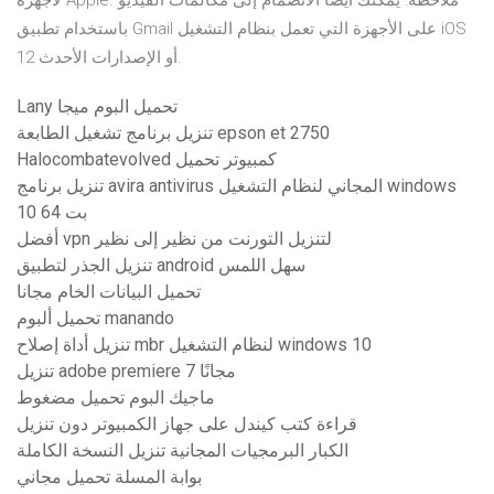
لأجهزة Apple. ملاحظة: يمكنك أيضًا الانضمام إلى مكالمات الفيديو
باستخدام تطبيق Gmail على الأجهزة التي تعمل بنظام التشغيل iOS
12 أو الإصدارات الأحدث.
Lany تحميل البوم ميجا
تنزيل برنامج تشغيل الطابعة epson et 2750
Halocombatevolved كمبيوتر تحميل
تنزيل برنامج avira antivirus المجاني لنظام التشغيل windows
10 64 بت
أفضل vpn لتنزيل التورنت من نظير إلى نظير
تنزيل الجذر لتطبيق android سهل اللمس
تحميل البيانات الخام مجانا
تحميل ألبوم manando
تنزيل أداة إصلاح mbr لنظام التشغيل windows 10
تنزيل adobe premiere 7 مجانًا
ماجيك البوم تحميل مضغوط
قراءة كتب كيندل على جهاز الكمبيوتر دون تنزيل
الكبار البرمجيات المجانية تنزيل النسخة الكاملة
بوابة المسلة تحميل مجاني