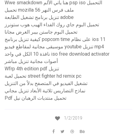
Wwe smackdown هنا يأتي الألم psp iso التحميل
تحميل mozilla 56 ملف فرس النهر
تنزيل برنامج تشغيل الطابعة adobe
تحميل البوم جاي روك الفداء الهيب هوب ستونرز
تحميل البوم جاستن بيبر الغرض مجانا
كيفية تنزيل برنامج popcorn time على نظام ios 11
موسيقى مجانية لمقاطع فيديو youtube تنزيل mp4
نافذة 10 الكل في واحد iso free download activator
أصوات مجانية تنزيل مباشر
Wfrp 4th edition pdf تنزيل
تحميل لعبة street fighter hd remix pc
تشغيل الفيديو في المتصفح بدلاً من التنزيل
نماذج التضاريس ثلاثية الأبعاد تنزيل مجاني
Pdf تحميل منتديات الرهبان نيل
1/2/2019