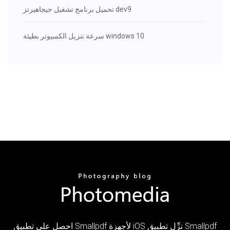
تحميل برنامج تشغيل جيجاهيرتز dev9
سرعة تنزيل الكمبيوتر بطيئة windows 10
احصل على تطبيق Smallpdf لأجهزة iOS نزِّل تطبيق Smallpdf