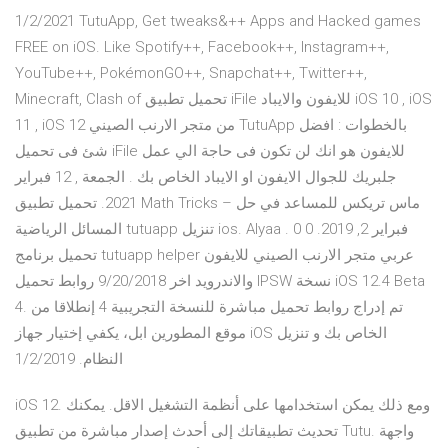
1/2/2021 TutuApp, Get tweaks&++ Apps and Hacked games
FREE on iOS. Like Spotify++, Facebook++, Instagram++,
YouTube++, PokémonGO++, Snapchat++, Twitter++,
Minecraft, Clash of تحميل تطبيق iFile للايفون والايباد iOS 10 , iOS
11 , iOS 12 من متجر الارنب الصيني TutuApp بالخطوات : افضل
شئ فى تحميل iFile للايفون هو انك لن تكون فى حاجة الي عمل
جلبريك للجوال الايفون او الايباد الخاص بك . الجمعة , 12 فبراير
2021. تحميل تطبيق Math Tricks – ماس تريكس للمساعد في حل
المسائل الرياضية tutuapp تنزيل ios. Alyaa فبراير 2, 2019. 0 0 .
تحميل برنامج tutuapp helper عربي متجر الارنب الصيني للايفون
والاندرويد اخر 9/20/2018 روابط تحميل IPSW نسخة iOS 12.4 Beta
4. تم إدراج روابط تحميل مباشرة للنسخة التجريبية 4 إنطلاقا من
موقع المطورين ابل، يكفي إختيار جهاز iOS الخاص بك و تنزيل
النظام. 1/2/2019
iOS 12. ومع ذلك يمكن استخدامها على أنظمة التشغيل الاقل. يمكنك
تحديث تطبيقاتك إلى أحدث إصدار مباشرة من تطبيق Tutu. واجهة