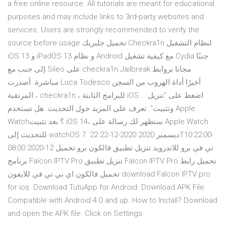
a free online resource. All tutorials are meant for educational
purposes and may include links to 3rd-party websites and
services. Users are strongly recommended to verify the
source before usage تحميل جلبريك Checkra1n لنظام التشغيل
iOS 13 و iPadOS 13 و نظام Android مع كيفية تشغيل Cydia جنبًا
إلى جنب مع Sileo على checkra1n Jailbreak مجانا بروابط
مباشرة. أصدرت Luca Todesco أخيرًا أداة الهروب من السجن
المرتقبة ، checkra1n ، للبرامج الثابتة iOS … اضغط على "تنزيل
وتثبيت". تعرف على المزيد حول التحديث. هل تستخدم Apple
Watch؟ بعد تثبيت iOS 14، ستظهر لك رسالة على Apple Watch
للتحديث إلى watchOS 7. 22 ديسمبر 2020 2020-12-22T10:22:00-
08:00 2020-12 تي في برو للاندرويد تنزيل تطبيق فالكون برو تحميل
برنامج Falcon IPTV Pro تنزيل تطبيق Falcon IPTV Pro تحميل رابط
تحميل فالكون اي بي تي في للايفون download Falcon IPTV pro
for ios. Download TutuApp for Android. Download APK File.
Compatible with Android 4.0 and up. How to Install? Download
and open the APK file. Click on Settings