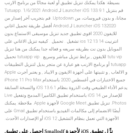
بسيطة: هكذا يمكنك تنزيل تطبيق أو لعبة مجانًا من برنامج الارنب
Tutuapp. 1/6/2021 ‫قم بنتزيل Launcher iOS 133.9.1 لـ Android
مجانا، و بدون فيروسات، من Uptodown. قم بتجريب آخر إصدار من
Launcher iOS 132020 لـ Android أفضل طريقة تحميل اغاني
للايفون 2020 اقوى تطبيق جديد تنزيل موسيقى الاستماع بدون
انترنيت ios 12 13 14 تشغيل . تحميل . كيفيه تنزيل الاغاني على
الموبايل بدون نت بطريقه سريعه و فعاله جدا يمكنك من هنا تنزيل
tutu vip للايفون , برابط تنزيل مباشر وسريع . tutuapp vip تحميل
tutuapp أو برنامج الارنب هو عبارة عن متجر بديل لتنزيل التطبيقات
و الالعاب , و تثبيتها على أجهزة الايفون و الايباد , و يعتبر أجرت Apple
جميع الاختبارات في أغسطس 2020 باستخدام iPhone 11 Pro Max
يدعم الأداء الطبيعي وقت الذروة بنظام iOS 13.6.1 والنسخة السابقة
للإصدار من iOS 14 باستخدام تطبيق الكاميرا المدمج وتفعيل Live
Photos. تنزيل تطبيق Google Meet لأجهزة Apple. ملاحظة: يمكنك
أيضًا الانضمام إلى مكالمات الفيديو باستخدام تطبيق Gmail على
الأجهزة التي تعمل بنظام التشغيل iOS 12 أو الإصدارات الأحدث.
احصل على تطبيق Smallpdf لأجهزة iOS نزِّل تطبيق