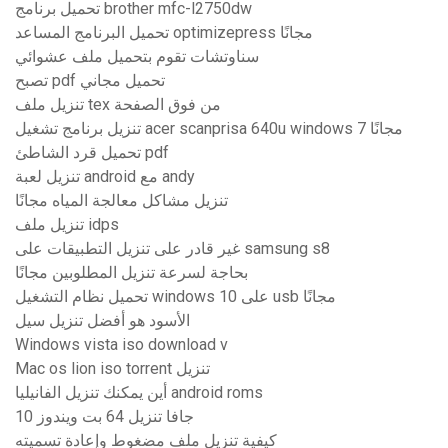
تحميل برنامج brother mfc-l2750dw
تحميل البرنامج المساعد optimizepress مجانًا
سناوتشات تقوم بتحميل ملف عشوائي
تصبح pdf تحميل مجاني
تنزيل ملف tex من فوق الصفحة
تنزيل برنامج تشغيل acer scanprisa 640u windows 7 مجانًا
تحميل قرد الشاطئ pdf
تنزيل لعبة android مع andy
تنزيل مشاكل معالجة المياه مجانًا
تنزيل ملف idps
غير قادر على تنزيل التطبيقات على samsung s8
بحاجة لسرعة تنزيل المطلوبين مجانًا
تحميل نظام التشغيل windows 10 على usb مجانًا
الأسود هو أفضل تنزيل سيل
Windows vista iso download v
Mac os lion iso torrent تنزيل
أين يمكنك تنزيل الفانيليا android roms
جافا تنزيل 64 بت ويندوز 10
كيفية تنزيل ملف مضغوط وإعادة تسميته