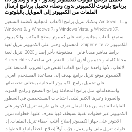
برنامج بلوتوث للكمبيوتر بدون وصله، تحميل برنامج ارسال
الملفات من الكمبيوتر إلى الموبايل بالبلوتوث
يمكنك تنزيل برامج الألعاب المجانية لأنظمة التشغيل Windows 10، و
Windows 8، و Windows 7، و Windows Vista، و Windows XP.
استمتع بألعاب مجانية رائعة على كمبيوتر سطح المكتب، والكمبيوتر
المحمول، وحتى على الكمبيوتر تنزيل لعبة Sniper elite v2 للكمبيوتر
برابط مباشر ميديا فاير – مضغوطة بأخر إصدار 2020. تنزيل لعبة
Sniper elite v2 مجانا كاملة واحدة من أقوى ألعاب القنص في ساحة
الالعاب، لأنها واحدة من أمتع العاب القنص في الحروب الممتعة على
الكمبيوتر موقع تنزيل برامج يهدف إلى مساعدة المستخدم العربي
علي تحميل برامج الكمبيوتر المجانية بمختلف تخصصاتها
واستخداماتها مثل برامج المحادثة وبرامج التصفح وبرامج الصوت
والصورة وغيرها الكثير ليلبى احتياجات المستخدمين في السطور
القليلة القادمة من هذا المقال تعرف على طريقة تنزيل الآيتونز على
الكمبيوتر عبر خطوات تقنية بسيطة، فهيا نتعرف عليها. خطوات تنزيل
الآيتونز على جهاز الكمبيوتر إصلاح أغلب أخطاء تنزيل الملفات. إذا
حاولت تنزيل ملف ولم يعمل، جرّب أولاً إصلاح الخطأ باتباع الخطوات