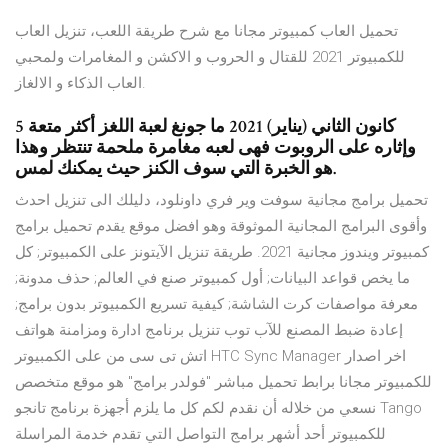
تحميل العاب كمبيوتر مجانا مع شرح طريقة اللعب، تنزيل العاب
للكمبيوتر 2021 للقتال و الحروب و الاكشن و المغامرات ولمحبي
العاب الذكاء و الالغاز.
5 كانون الثاني (يناير) 2021 ما جونغ لعبة اللغز أكثر متعة
وإثاره على الروبوت فهى لعبه مغامرة ملحمة تنتظر وهذا
هو الخبرة التي سوف الكنز حيث يمكنك لمس.
تحميل برامج مجانية سوفت وير فري داونلود، دليلك الى تنزيل احدث
وأقوى البرامج المجانية الموثوقة وهو افضل موقع يقدم تحميل برامج
كمبيوتر ويندوز مجانية 2021. طريقة تنزيل الآيتونز على الكمبيوتر; كل
ما يخص قواعد البيانات; أول كمبيوتر صنع في العالم; حذف مدونة;
معرفة مواصفات كرت الشاشة; كيفية تسريع الكمبيوتر بدون برامج;
إعادة ضبط المصنع للآب توب تنزيل برنامج ادارة ومزامنة هواتف
اتش تى سى من على الكمبيوتر HTC Sync Manager اخر اصدار
للكمبيوتر مجانا برابط تحميل مباشر "فولدر برامج" هو موقع متخصص
نسعي من خلاله أن نقدم لكم كل ما يلزم أجهزة برنامج تانجو Tango
للكمبيوتر أحد أشهر برامج التواصل التي تقدم خدمة المراسلة