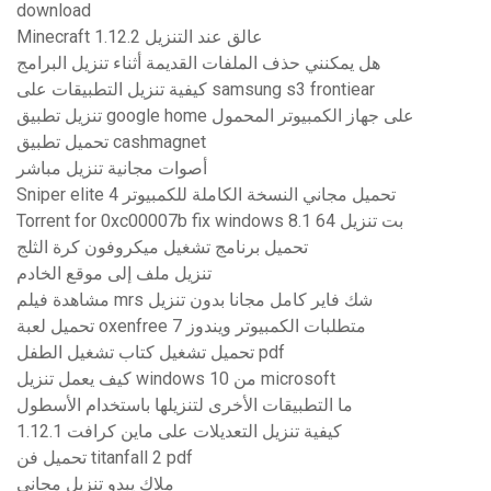
download
Minecraft 1.12.2 عالق عند التنزيل
هل يمكنني حذف الملفات القديمة أثناء تنزيل البرامج
كيفية تنزيل التطبيقات على samsung s3 frontiear
تنزيل تطبيق google home على جهاز الكمبيوتر المحمول
تحميل تطبيق cashmagnet
أصوات مجانية تنزيل مباشر
Sniper elite 4 تحميل مجاني النسخة الكاملة للكمبيوتر
Torrent for 0xc00007b fix windows 8.1 64 بت تنزيل
تحميل برنامج تشغيل ميكروفون كرة الثلج
تنزيل ملف إلى موقع الخادم
مشاهدة فيلم mrs شك فاير كامل مجانا بدون تنزيل
تحميل لعبة oxenfree متطلبات الكمبيوتر ويندوز 7
تحميل تشغيل كتاب تشغيل الطفل pdf
كيف يعمل تنزيل windows 10 من microsoft
ما التطبيقات الأخرى لتنزيلها باستخدام الأسطول
كيفية تنزيل التعديلات على ماين كرافت 1.12.1
تحميل فن titanfall 2 pdf
ملاك يبدو تنزيل مجاني