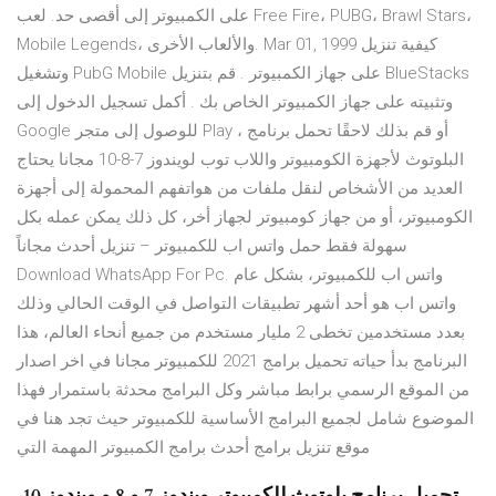
على الكمبيوتر إلى أقصى حد. لعب Free Fire، PUBG، Brawl Stars،
Mobile Legends، والألعاب الأخرى. Mar 01, 1999 كيفية تنزيل
وتشغيل PubG Mobile على جهاز الكمبيوتر . قم بتنزيل BlueStacks
وتثبيته على جهاز الكمبيوتر الخاص بك . أكمل تسجيل الدخول إلى
Google للوصول إلى متجر Play ، أو قم بذلك لاحقًا تحمل برنامج
البلوتوث لأجهزة الكومبيوتر واللاب توب لويندوز 7-8-10 مجانا يحتاج
العديد من الأشخاص لنقل ملفات من هواتفهم المحمولة إلى أجهزة
الكومبيوتر، أو من جهاز كومبيوتر لجهاز أخر، كل ذلك يمكن عمله بكل
سهولة فقط حمل واتس اب للكمبيوتر – تنزيل أحدث مجاناً
Download WhatsApp For Pc. واتس اب للكمبيوتر، بشكل عام
واتس اب هو أحد أشهر تطبيقات التواصل في الوقت الحالي وذلك
بعدد مستخدمين تخطى 2 مليار مستخدم من جميع أنحاء العالم، هذا
البرنامج بدأ حياته تحميل برامج 2021 للكمبيوتر مجانا في اخر اصدار
من الموقع الرسمي برابط مباشر وكل البرامج محدثة باستمرار فهذا
الموضوع شامل لجميع البرامج الأساسية للكمبيوتر حيث تجد هنا في
موقع تنزيل برامج أحدث برامج الكمبيوتر المهمة التي
تحميل برنامج بلوتوث للكمبيوتر ويندوز 7 و 8 و ويندوز 10،