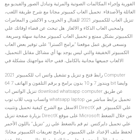
الفورية وإجراء المكالمات الصوتية والمرئية وتبادل الصور والفيديو مع
العائلة والأصدقاء. تحميل العاب كمبيوتر مجانا مع شرح طريقة اللعب،
تنزيل العاب للكمبيوتر 2021 للقتال و الحروب و الاكشن و المغامرات
ولمحبي العاب الذكاء و الالغاز. هل تبحث عن قضاء اوقاتك علي
الكمبيوتر بشكل ممتع و تحميل العاب كمبيوتر مجانية سهلة وسريعة.
ونسعى فريق عمل موقعنا “برامج اكسترا” على توفير بعض العاب
الكمبيوتر الخفيفة والتي ليس يوجد بها أي مشاكل مقابل التحميل،
الالعاب جميعها مجانية بالكامل، ففي حالة مواجهتك مشكلة في
رابط فتح و تنزيل و تشغيل واتس اب للكمبيوتر 2021 Computer
ويندوز 7 و 10 بدون برامج و برقم التلفون و الهاتف 7 64 bit وايضا
تنزيل الواتس اب download whatsapp computer عن طريق
واتساب ويب للاب توب whatsapp laptop تحميل برابط مباشر من
الاسفل مع الشرح كيفية تحميل وتثبيت DirectX علي الكمبيوتر. قم
بزيارة صفحة تنزيل DirectX على موقع Microsoft من خلال الضغط
علي تحميل دايركتس. ثم قم بالضغط علي زر “تنزيل” باللون الأحمر
لحفظ ملف الإعداد على الكمبيوتر. برنامج تعريفات الكمبيوتر مجانا؛