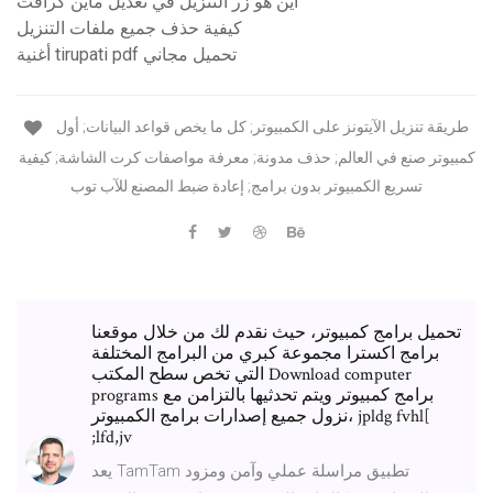
أين هو زر التنزيل في تعديل ماين كرافت
كيفية حذف جميع ملفات التنزيل
أغنية tirupati pdf تحميل مجاني
طريقة تنزيل الآيتونز على الكمبيوتر; كل ما يخص قواعد البيانات; أول
كمبيوتر صنع في العالم; حذف مدونة; معرفة مواصفات كرت الشاشة; كيفية
تسريع الكمبيوتر بدون برامج; إعادة ضبط المصنع للآب توب
تحميل برامج كمبيوتر، حيث نقدم لك من خلال موقعنا
برامج اكسترا مجموعة كبري من البرامج المختلفة
التي تخص سطح المكتب Download computer
programs برامج كمبيوتر ويتم تحدثيها بالتزامن مع
نزول جميع إصدارات برامج الكمبيوتر، jpldg fvhl[
;lfd,jv
يعد TamTam تطبيق مراسلة عملي وآمن ومزود