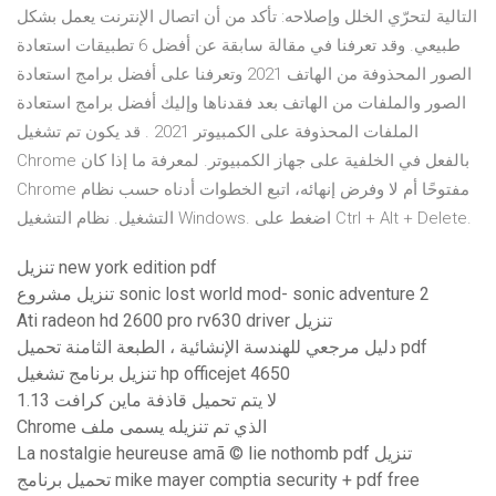
التالية لتحرّي الخلل وإصلاحه: تأكد من أن اتصال الإنترنت يعمل بشكل
طبيعي. وقد تعرفنا في مقالة سابقة عن أفضل 6 تطبيقات استعادة
الصور المحذوفة من الهاتف 2021 وتعرفنا على أفضل برامج استعادة
الصور والملفات من الهاتف بعد فقدناها وإليك أفضل برامج استعادة
الملفات المحذوفة على الكمبيوتر 2021 . قد يكون تم تشغيل
Chrome بالفعل في الخلفية على جهاز الكمبيوتر. لمعرفة ما إذا كان
Chrome مفتوحًا أم لا وفرض إنهائه، اتبع الخطوات أدناه حسب نظام
التشغيل. نظام التشغيل Windows. اضغط على Ctrl + Alt + Delete.
تنزيل new york edition pdf
تنزيل مشروع sonic lost world mod- sonic adventure 2
Ati radeon hd 2600 pro rv630 driver تنزيل
دليل مرجعي للهندسة الإنشائية ، الطبعة الثامنة تحميل pdf
تنزيل برنامج تشغيل hp officejet 4650
لا يتم تحميل قاذفة ماين كرافت 1.13
Chrome الذي تم تنزيله يسمى ملف
La nostalgie heureuse amã © lie nothomb pdf تنزيل
تحميل برنامج mike mayer comptia security + pdf free