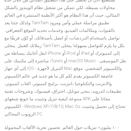
تستطيع الآن أن تحصل على هذا التطبيق المثالي من خلال عدة
محاولات بسيطة، لكي تتمكن من تشغيل نظام الويندوز بالشكل
المثالي، حيث أن هذا النظام هو أكثر الأنظمة المنتشرة في العالم
ولذلك جئنا يعد TamTam تطبيق مراسلة عملي وآمن ومزود
بالقنوات، ومكالمات الفيديو، وخدمات تحديد الموقع الجغرافي.
تواصل باستخدام الدردشات، أو اتصل بأصدقائك، أو كوّن فريقًا مع
زملائك للعمل. يتحلى TamTam بكل ما يلزم للتواصل بسهولة! يتحلى
انقل أغانيك ببساطة من iPhone أو iPod أو iPad إلى كمبيوترك أو
مباشرة إلى مكتبتك على iTunes أو macOS Music - نقل الموسيقى
إلى أي جهاز iOS - التنزيل لأجهزة Mac والكمبيوتر الشخصي. موقع
عاصفة الكمبيوتر يقدم لكم كل ما هو جديد في عالم الكمبيوتر
والانترنت والتكنلوجيا ،انترنت، برامج كمبيوتر، العاب كمبيوتر،
تطبيقات اندرويد، ببجي موبايل، اختراق، فيسبوك، وشروحات تقنية
منتوعة كيفية تنزيل وتثبيت ما جونغ شنغهاي APK مجانا على
الكمبيوتر - Windows XP/7/8/10, Mac Os: تحتاج إلى تحميل وتثبيت
الروبوت المحاكي PC
١٠٠ مليون+ تنزيلات حول العالم. تحسين تجربة الألعاب المحمولة