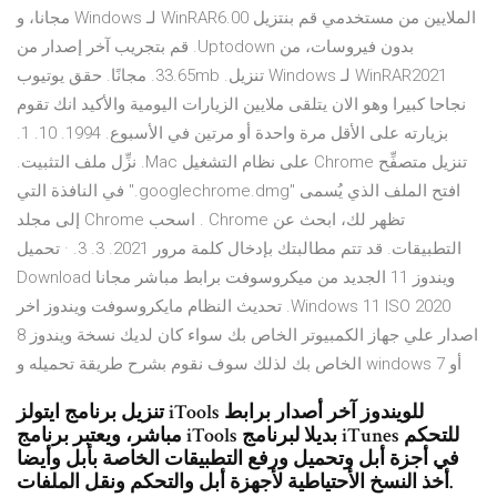
الملايين من مستخدمي ‫قم بنتزيل WinRAR6.00 لـ Windows مجانا، و
بدون فيروسات، من Uptodown. قم بتجريب آخر إصدار من
WinRAR2021 لـ Windows تنزيل. 33.65mb. مجانًا. حقق يوتيوب
نجاحا كبيرا وهو الان يتلقى ملايين الزيارات اليومية والأكيد انك تقوم
بزيارته على الأقل مرة واحدة أو مرتين في الأسبوع. 1994. 10. 1.
تنزيل متصفِّح Chrome على نظام التشغيل Mac. نزِّل ملف التثبيت.
افتح الملف الذي يُسمى "googlechrome.dmg." في النافذة التي
تظهر لك، ابحث عن Chrome . اسحب Chrome إلى مجلد
التطبيقات. قد تتم مطالبتك بإدخال كلمة مرور 2021. 3. 3. · تحميل
ويندوز 11 الجديد من ميكروسوفت برابط مباشر مجانا Download
Windows 11 ISO 2020. تحديث النظام مايكروسوفت ويندوز اخر
اصدار علي جهاز الكمبيوتر الخاص بك سواء كان لديك نسخة ويندوز 8
أو windows 7 الخاص بك لذلك سوف نقوم بشرح طريقة تحميله و
تنزيل برنامج ايتولز iTools للويندوز آخر أصدار برابط
مباشر، ويعتبر برنامج iTools بديلا لبرنامج iTunes للتحكم
في أجزة أبل وتحميل ورفع التطبيقات الخاصة بأبل وأيضا
أخذ النسخ الأحتياطية لأجهزة أبل والتحكم ونقل الملفات.