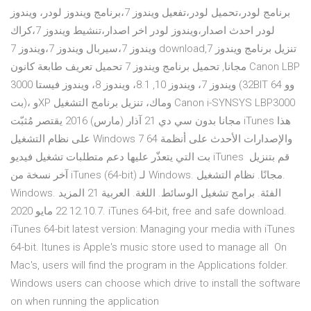
برنامج لودر،تحميل لودر،تفعيل ويندوز 7،برنامج ويندوز لودر، ويندوز
لودر احدث اصدار،ويندوز لودر اخر اصدار،تنشيط ويندوز 7،كراك
ويندوز 7،سيربال ويندوز 7،ويندوز 7 download,تنزيل برنامج ويندوز 7
مجانا, تحميل برنامج ويندوز 7 تحميل تعريف طابعة كانون Canon LBP
3000 ويندوز 7، ويندوز 10, 8.1، ويندوز 8، ويندوز فيستا (32BIT وو 64
بت)، وXP وماك، تنزيل برنامج التشغيل Canon i-SYNSYS LBP3000
مجانا بدون سي دي 21 آذار (مارس) 2016 يقتصر مُثبّت iTunes هذا
على نظام التشغيل Windows 7 والإصدارات الأحدث على أنظمة 64
بت التي يتعذّر عليها دعم متطلبات تشغيل فيديو iTunes قم بتنزيل
آخر نسخة من iTunes (64-bit) لـ Windows. مجانًا. نظام التشغيل.
Windows. الفئة. برامج تشغيل الوسائط. اللغة. العربية 21 المزيد
12.10.7 22 مايو 2020. iTunes 64-bit, free and safe download.
iTunes 64-bit latest version: Managing your media with iTunes
64-bit. Itunes is Apple's music store used to manage all On
Mac's, users will find the program in the Applications folder.
Windows users can choose which drive to install the software
on when running the application