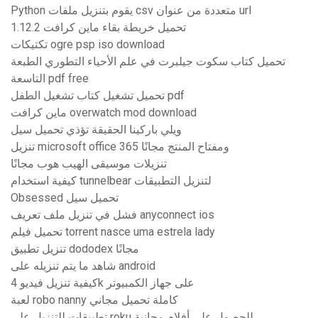
Python يقوم بتنزيل ملفات csv متعددة من عنوان url
تحميل خريطة بقاء ماين كرافت 1.12.2
تكتيكات ogre psp iso download
تحميل كتاب سكوت جيلبرت في علم الأحياء التطوري الطبعة
التاسعة pdf free
تحميل تشغيل كتاب تشغيل الطفل pdf
ماين كرافت overwatch mod download
ويلي باركينا الحقيقة تؤذي تحميل سيل
تنزيل microsoft office 365 ومفتاح المنتج مجانًا
تنزيلات موسيقى الهيب هوب مجانًا
كيفية استخدام tunnelbear لتنزيل التطبيقات
Obsessed تحميل سيل
فشل في تنزيل ملف تعريف anyconnect ios
تحميل فيلم torrent nasce uma estrela lady
تنزيل تطبيق dododex مجانًا
شاهد ما يتم تنزيله على android
كيفية تنزيل فيديو 4k على جهاز الكمبيوتر
لعبة robo nanny كاملة تحميل مجاني
تطبيقات للتنزيل على roku للحصول على أفلام مجانية