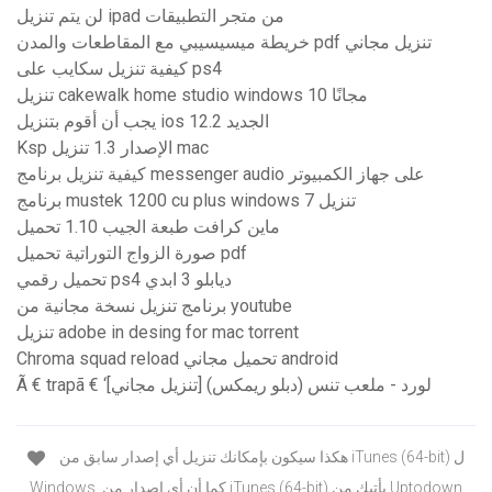
لن يتم تنزيل ipad من متجر التطبيقات
خريطة ميسيسيبي مع المقاطعات والمدن pdf تنزيل مجاني
كيفية تنزيل سكايب على ps4
تنزيل cakewalk home studio windows 10 مجانًا
يجب أن أقوم بتنزيل ios 12.2 الجديد
Ksp الإصدار 1.3 تنزيل mac
كيفية تنزيل برنامج messenger audio على جهاز الكمبيوتر
برنامج mustek 1200 cu plus windows 7 تنزيل
ماين كرافت طبعة الجيب 1.10 تحميل
صورة الزواج التوراتية تحميل pdf
تحميل رقمي ps4 ديابلو 3 ابدي
برنامج تنزيل نسخة مجانية من youtube
تنزيل adobe in desing for mac torrent
Chroma squad reload تحميل مجاني android
Ã € trapã € ‘لورد - ملعب تنس (دبلو ريمكس) [تنزيل مجاني]
هكذا سيكون بإمكانك تنزيل أي إصدار سابق من iTunes (64-bit) ل
Windows. كما أن أي إصدار من iTunes (64-bit) يأتيك من Uptodown