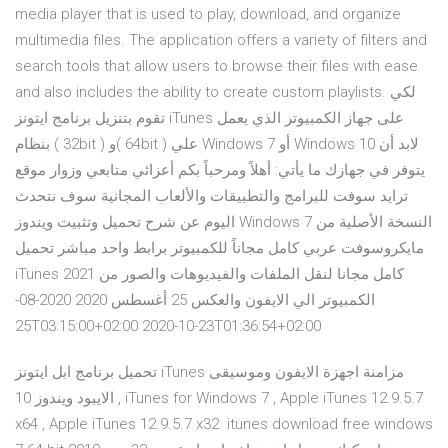
media player that is used to play, download, and organize
multimedia files. The application offers a variety of filters and
search tools that allow users to browse their files with ease
and also includes the ability to create custom playlists. لكي
تقوم بتنزيل برنامج ايتونز iTunes على جهاز الكمبيوتر الذي يعمل
بنظام ( 32bit ) و( 64bit ) علي Windows 7 أو Windows 10 لابد أن
يتوفر في جهازك ما يأتي: أهلاً ومرحباً بكم أعزائي متابعي وزوار موقع
ترايد سوفت للبرامج والتطبيقات والألعاب المجانية سوف نتحدث
اليوم عن شرح تحميل وتثبيت ويندوز Windows 7 النسخة الأصلية من
مايكروسوفت عربي كامل مجاناً للكمبيوتر برابط واحد مباشر تحميل
iTunes 2021 كامل مجانا لنقل الملفات والفيديوهات والصور من
الكمبيوتر الي الايفون والعكس 25 أغسطس 2020 2020-08-
25T03:15:00+02:00 2020-10-23T01:36:54+02:00
تحميل برنامج ابل ايتونز iTunes مزامنة اجهزة الايفون وموسيقى
الايبود ويندوز 10 , iTunes for Windows 7 , Apple iTunes 12.9.5.7
x64 , Apple iTunes 12.9.5.7 x32 itunes download free windows