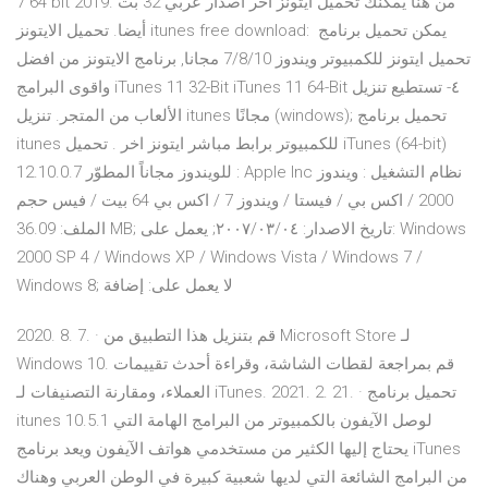
7 64 bit 2019. من هنا يمكنك تحميل ايتونز اخر اصدار عربي 32 بت
أيضا. تحميل الايتونز itunes free download: يمكن تحميل برنامج
تحميل ايتونز للكمبيوتر ويندوز 7/8/10 مجانا, برنامج الايتونز من افضل
واقوى البرامج iTunes 11 32-Bit iTunes 11 64-Bit ٤- تستطيع تنزيل
الألعاب من المتجر. تنزيل itunes مجانًا (windows); تحميل برنامج
itunes للكمبيوتر برابط مباشر ايتونز اخر . تحميل iTunes (64-bit)
12.10.0.7 للويندوز مجاناً المطوّر : Apple Inc نظام التشغيل : ويندوز
2000 / اكس بي / فيستا / ويندوز 7 / اكس بي 64 بيت / فيس حجم
الملف: 36.09 MB; تاريخ الاصدار: ٠٤‏/٠٣‏/٢٠٠٧; يعمل على: Windows
2000 SP 4 / Windows XP / Windows Vista / Windows 7 /
Windows 8; لا يعمل على: إضافة
2020. 8. 7. · قم بتنزيل هذا التطبيق من Microsoft Store لـ
Windows 10. قم بمراجعة لقطات الشاشة، وقراءة أحدث تقييمات
العملاء، ومقارنة التصنيفات لـ iTunes. 2021. 2. 21. · تحميل برنامج
itunes 10.5.1 لوصل الآيفون بالكمبيوتر من البرامج الهامة التي
يحتاج إليها الكثير من مستخدمي هواتف الآيفون ويعد برنامج iTunes
من البرامج الشائعة التي لديها شعبية كبيرة في الوطن العربي وهناك