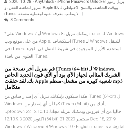
2020. 10. 28. · AnyUnlock - iPhone Password Unlocker يزيل رموز
المرور لشاشة القفل، وApple ID، ووقت الشاشة، والنسخ الاحتياطي لـ
iTunes. لا يتطلب معرفة تقنية اوعملية معمقة.
8 Comments
*على Windows 7 أو Windows 8، يمكنك تنزيل iTunes لـ Windows
من على موقع ويب Apple. استكشاف iTunes لـ Windows للتنقل
في iTunes، استخدم الأزرار الموجودة في شريط التنقل في الجزء
العلوي من نافذة iTunes.
قم بتنزيل آخر نسخة من iTunes (64-bit) لـ Windows.
الشريك المثالي لجهاز الآي بود أو الآي فون الجديد الخاص
بك. لقد حققت Apple شعبية كبيرة من مشغل-منظم mp3
متكامل
هكذا سيكون بإمكانك تنزيل أي إصدار سابق من iTunes (64-bit) ل
Windows. كما أن أي إصدار من iTunes (64-bit) يأتيك من
Uptodown خاليا من أي فيروس ويمكنك تنزيله مجانا. 12.10.10 22
أكتوبر 2020 12.10.9.3 (64 bit) 21 سبتمبر 2020 Dec 18, 2019 ·
Windows 7 Windows 8 Windows 10 - English iTunes is a digital