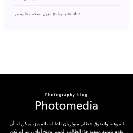
برنامج تنزيل نسخة مجانية من youtube
الموهبة والتفوق خطان متوازيان للطالب المميز، يمكن لنا أن
نقوم بتنمية موهبة هذا الطالب المميز وفتح آفاق ربما لم تكن