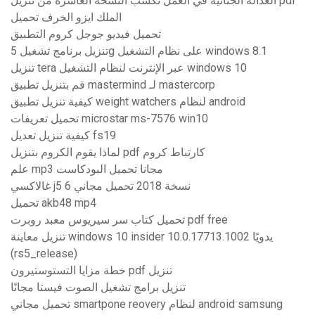
العدالة الجنائية في العمل تكسب النسخة العاشرة من تنزيل pdf
الملك ايزو الخرف تحميل
تحميل فيديو جوجل كروم التطبيق
تنزيل برنامج تشغيل 5g على نظام التشغيل windows 8.1
تنزيل tera عبر الإنترنت لنظام التشغيل windows 10
قم بتنزيل تطبيق mastermind لـ mastercorp
كيفية تنزيل تطبيق weight watchers لنظام android
تحميل تعريفات microstar ms-7576 win10
كيفية تنزيل تعديل fs19
لماذا يقوم الكروم بتنزيل pdf كارتباط كروم
علم mp3 مجانا تحميل البودكاست
غالاكسي j5 6 نسخة 2018 تحميل مجاني
تحميل akb48 mp4
تحميل كتاب سر سيريوس معبد روبرت pdf free
تنزيل معاينة windows 10 insider 10.0.17713.1002 يدويًا
(rs5_release)
خطة مزايا التستوستيرون pdf تنزيل
تنزيل برامج تشغيل الصوت فيستا مجانًا
تحميل مجاني smartpone reovery لنظام android samsung