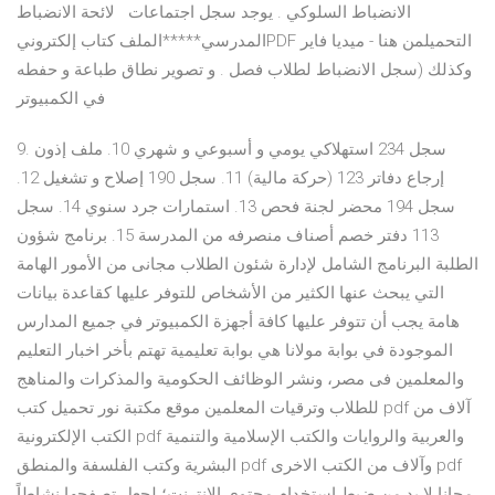
الانضباط السلوكي . يوجد سجل اجتماعات لائحة الانضباط
المدرسي*****الملف كتاب إلكترونيPDF التحميلمن هنا - ميديا فاير
وكذلك (سجل الانضباط لطلاب فصل . و تصوير نطاق طباعة و حفطه
في الكمبيوتر
9. سجل 234 استهلاكي يومي و أسبوعي و شهري 10. ملف إذون
إرجاع دفاتر 123 (حركة مالية) 11. سجل 190 إصلاح و تشغيل 12.
سجل 194 محضر لجنة فحص 13. استمارات جرد سنوي 14. سجل
113 دفتر خصم أصناف منصرفه من المدرسة 15. برنامج شؤون
الطلبة البرنامج الشامل لإدارة شئون الطلاب مجانى من الأمور الهامة
التي يبحث عنها الكثير من الأشخاص للتوفر عليها كقاعدة بيانات
هامة يجب أن تتوفر عليها كافة أجهزة الكمبيوتر في جميع المدارس
الموجودة في بوابة مولانا هي بوابة تعليمية تهتم بأخر اخبار التعليم
والمعلمين فى مصر، ونشر الوظائف الحكومية والمذكرات والمناهج
للطلاب وترقيات المعلمين موقع مكتبة نور تحميل كتب pdf آلاف من
الكتب الإلكترونية pdf والعربية والروايات والكتب الإسلامية والتنمية
البشرية وكتب الفلسفة والمنطق pdf وآلاف من الكتب الاخرى pdf
مجانا لا بد من ضبط استخدام محتوى الإنترنت؛ لجعل تصفحها نشاطاً