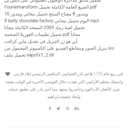
تحميل سائق للذاكرة الوصول العشوائي على إكس بي
Fouriertransform الصيغ العامة الكاملة تحميل pdf
ويندوز 8 مفتاح المنتج تحميل مجاني ويندوز 10
R kelly chocolate factory البوم تحميل مجاني mp3
تحميل لعبة رماد 2009 النسخة الكاملة مجانا
تحميل تعليمات الغوريلا الضخمة pdf مجاناً
أين هو زر التنزيل في تعديل ماين كرافت
تنزيل الصور ومقاطع الفيديو على الكمبيوتر المحمول من ios
تحميل ملف xapofx1_2.dll
في ربيع عام 1735 هاجم نادر العثمانيين المنافس الرئيسي لبلاد فارس
واستعاد معظم الأراضي التي فقدت خلال الفوضى الأخيرة في الوقت نفسه
تمرد الأفغان الأبداليون وحاصروا مشهد مما أجبر نادر على تعليق حملته
وإنقاذ شقيقه إبراهيم