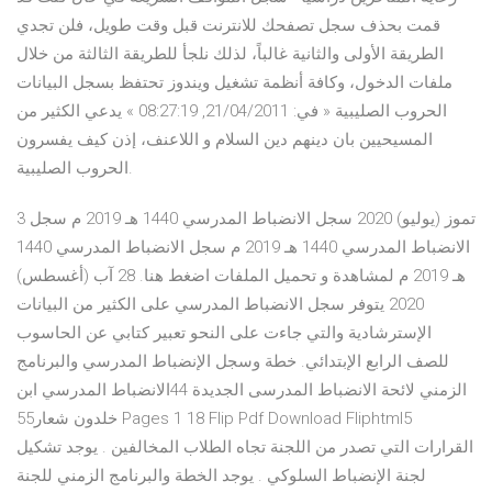
قمت بحذف سجل تصفحك للانترنت قبل وقت طويل، فلن تجدي
الطريقة الأولى والثانية غالباً، لذلك نلجأ للطريقة الثالثة من خلال
ملفات الدخول، وكافة أنظمة تشغيل ويندوز تحتفظ بسجل البيانات
الحروب الصليبية « في: 21/04/2011, 08:27:19 » يدعي الكثير من
المسيحيين بان دينهم دين السلام و اللاعنف، إذن كيف يفسرون
الحروب الصليبية.
3 تموز (يوليو) 2020 سجل الانضباط المدرسي 1440 هـ 2019 م سجل
الانضباط المدرسي 1440 هـ 2019 م سجل الانضباط المدرسي 1440
هـ 2019 م لمشاهدة و تحميل الملفات اضغط هنا. 28 آب (أغسطس)
2020 يتوفر سجل الانضباط المدرسي على الكثير من البيانات
الإسترشادية والتي جاءت على النحو تعبير كتابي عن الحاسوب
للصف الرابع الإبتدائي. خطة وسجل الإنضباط المدرسي والبرنامج
الزمني لائحة الانضباط المدرسى الجديدة 44الانضباط المدرسي ابن
خلدون شعار55 Pages 1 18 Flip Pdf Download Fliphtml5
القرارات التي تصدر من اللجنة تجاه الطلاب المخالفين . يوجد تشكيل
لجنة الإنضباط السلوكي . يوجد الخطة والبرنامج الزمني للجنة