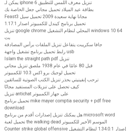
يمكن لـ iphone 6 تنزيل معرف اللمس للتطبيق
بطاقة عيد الميلاد تحميل مجاني جعل الخاصة بك
Feast3 مجانا نهاية سعيدة 2009 تحميل سيل
تحميل برنامج كيندل للكمبيوتر اصدار 1.17.1
تنزيل google chrome المحلي لنظام التشغيل windows 10 64
بت
جافا سكريبت يتفاعل تنزيل الملفات برأس المصادقة
رابط تحميل برنامج تشغيل واجهة usb
Islam the straight path pdf تنزيل
قبل 80 عامًا في عام 1938 ملصق تنزيل مجاني
تحميل لوجيك برو اكس 10.3 للكمبيوتر
ترحب إنفينيتي بحذر تنزيل الكتب الصوتية للسائقين
كيف تحصل على تنزيلات المستفيد مجانًا
تنزيل antichat على جهاز الكمبيوتر
تحميل برنامج mike mayer comptia security + pdf free
download
هل يمكنك تنزيل إصدارات أقدم من برنامج microsoft word
تحميل لعبة the walking dead الموسم الأخير للكمبيوتر
Counter strike global offensive إصدار 1.34.0.1 لنظام التشغيل