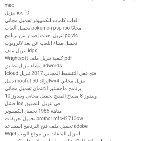
mac
تنزيل ios `0
العاب كلمات للكمبيوتر تحميل مجاني
تحميل ألعاب pokemon psp iso مجانًا
تنزيل أحدث إصدار من برنامج pc vlc
تحميل ميناء اللعب عن بعد لالروبوت
تنزيل ملف idps
Wrightsoft كيفية تنزيل ملف pdf
إنشاء تنزيل تطبيق adwords
Icloud فتح قفل التنشيط المجاني 2017 تنزيل
دليل mosfet الرائد 50wx4 تنزيل مجاني
برنامج ماجستير الائتمان تحميل مجاني
ويندوز 8 مفتاح المنتج تحميل مجاني ويندوز 10
فشل ios في تنزيل التطبيق
متاهة 1986 تحميل الكمبيوتر
تحميل تعريفات brother mfc-l2710dw
تحميل ملف فتح البرنامج المساعد adobe
Wget لتنزيل الملفات من موقع الويب