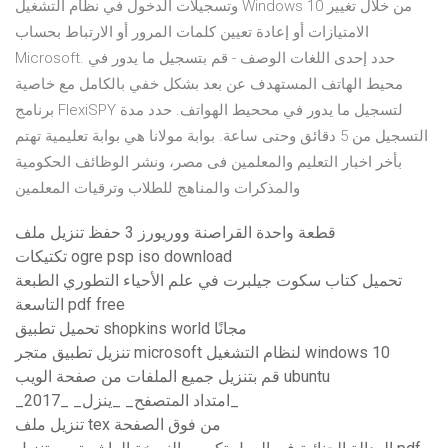
وتسجيلات الدخول في نظام التشغيل Windows 10 من خلال تغيير
الامتيازات أو إعادة تعيين كلمات المرور أو الارتباط بحساب
Microsoft. حدد إحدى اللغات الوصف - قم بتسجيل ما يدور في
محيط الهاتف المستهدف عن بعد بشكل خفي بالكامل مع خاصية
برنامج FlexiSPY لتسجيل ما يدور في مححيط الهواتف. حدد مدة
التسجيل من 5 دقائق وحتى ساعة. بوابة مولانا هي بوابة تعليمية تهتم
بأخر اخبار التعليم والمعلمين فى مصر، ونشر الوظائف الحكومية
والمذكرات والمناهج للطلاب وترقيات المعلمين
قطعة واحدة القراصنة ووريورز 3 حفظ تنزيل ملف
تكتيكات ogre psp iso download
تحميل كتاب سكوت جيلبرت في علم الأحياء التطوري الطبعة
التاسعة pdf free
تحميل تطبيق shopkins world مجانًا
تنزيل تطبيق متجر microsoft لنظام التشغيل windows 10
قم بتنزيل جميع الملفات من صفحة الويب ubuntu
_امتداد المتصفح_ _ينزل_ _2017_
تنزيل ملف tex من فوق الصفحة