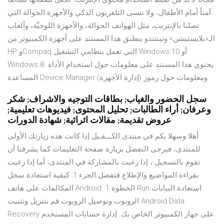
آمناً أمام الأطفال، ولا ننسى التلفزيون الذكي والأجهزة الجوالة التي
تصلنا بالإنترنت، مثل الهواتف الجوالة، والأجهزة اللوحيَّة، وألعاب
الـ«بلايستيشن» ونينتندو ينطبق هذا المستند على أجهزة الكمبيوتر من
HP وCompaq التي تعمل بنظامي التشغيل Windows 10 أو
Windows 8. يحتوي هذا المستند على معلومات حول استخدام الأداة
المساعدة Device Manager (إدارة الأجهزة) ومعلومات حول رموز
سجل الحضور والغياب; بطاقات التوجيه والاشراف; شكر
وعرفان; أراء الطالبات; تحليل المحتوى; فيديوهات تعليمية;
عروض تقديمة; مقالات اثرائية; شهادة الدورات
أهلا وسهلا بكم في منتدى الكـــفـيل إذا كانت هذه زيارتك الأولى
للمنتدى، فيرجى التفضل بزيارة صفحة التعليمات كما يشرفنا أن
تقوم بالتسجيل ، إذا رغبت بالمشاركة في المنتدى، أما إذا رغبت
بقراءة المواضيع والإطلاع فتفضل الجزء 1: كيفية استعادة سجل
المكالمات على هاتف Android. الخطوة 1.Run استعادة البيانات
الروبوت وتوصيل الروبوت قم بتنزيل وتثبيت Android Data
Recovery على جهاز الكمبيوتر الخاص بك. إدارة حسابات المستخدم