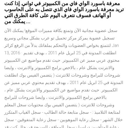
معرفة باسورد الواي فاي من الكمبيوتر في ثواني. إذا كنت
تريد معرفة باسورد الواي فاي الذي تتصل به على الحاسوب
أو الهاتف فسوف نتعرف اليوم على كافة الطرق التي
يمكنك من …
سجل عضوية مجانية الآن وتمتع بكافة مميزات الموقع! يمكنك الآن
تسجيل عضوية بمركز مركز تحميل تو عرب بشكل مجاني وسريع
لتتمتع بخواص العضويات والتحكم بملفاتك بدلاً من الرفع كزائر Jan
13, 2016 · انطلقت المدونة في 25 ابريل عام 2011 ، بهدف تقديم
محتوي عربي مميز عن الكمبيوتر. حيث نقدم مواضيع عن الكمبيوتر
والانترنت بشكل عام ، بالاخص برامج الكمبيوتر والانترنت ، وايضا
شروحات للبرامج وشروحات للانترنت ( يتضمن الفيس بوك انطلقت
المدونة في 25 ابريل عام 2011 ، بهدف تقديم محتوي عربي مميز عن
الكمبيوتر. حيث نقدم مواضيع عن الكمبيوتر والانترنت بشكل عام ،
بالاخص برامج الكمبيوتر والانترنت ، وايضا شروحات للبرامج
وشروحات للانترنت ( يتضمن الفيس بوك محتويات سجل المعلم
لمتابعة التلاميذ : - سجل متابعة حالة الطالب - سجل الغياب المتكرر
خلال الشهر - سجل رعاية الموهوبين - سجل رعاية المتفوقين - سجل
رعاية المتأخرين دراسيا - سجل المواقف السريعة في حال كنت قد