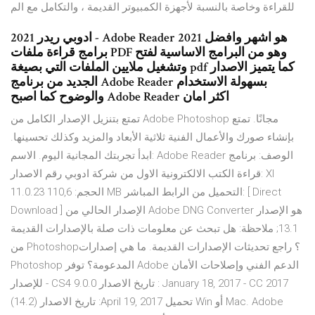
للقراءة وخاصة بالنسبة لأجهزة الكمبيوتر القديمة ، والتكامل مع الم
ادوبي ريدر 2021 - Adobe Reader 2021 هو اشهر وافضل
برامج قراءة ملفات PDF وهو من البرامج الاساسية لفتح
وتشغيل ملايين الملفات التي بصيغة pdf كما يتميز الاصدار
الجديد من برنامج Adobe Reader بسهولة الاستخدام
والوضوح كما اصبح Adobe Reader اكثر امان
تمتع بتنزيل الإصدار الكامل من Adobe Photoshop مجانًا. تمتع
بإنشاء صورك والأعمال الفنية ثلاثية الأبعاد والمزيد وكذلك تحسينها.
ابدأ تجربتك المجانية اليوم. الاسم: Adobe Reader الوصف: برنامج
قراءة الكتب الالكترونية الاول من شركة ادوبي رقم الاصدار: XI
11.0.23 الحجم: 110,6 MB التحميل من الرابط المباشر: [ Direct
Download ] الإصدار الحالي من Adobe DNG Converter هو الإصدار
13.1; ملاحظة: هل تبحث عن معلومات ذات صلة بالإصدارات القديمة
من Photoshop؟ راجع تحديثات الإصدارات القديمة. ما هي إصدارات
Photoshop المدعومة؟ توفر Adobe الدعم الفني وإصلاحات الأمان
للإصدار - CS4 9.0.0 تاريخ الاصدار : January 18, 2017 - CC 2017
(14.2) تاريخ الاصدار :April 19, 2017 تحميل Win أو Mac. Adobe