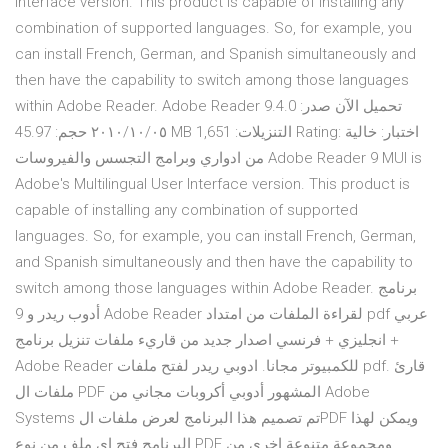
Interface version. This product is capable of installing any
combination of supported languages. So, for example, you
can install French, German, and Spanish simultaneously and
then have the capability to switch among those languages
within Adobe Reader. Adobe Reader 9.4.0 تحميل الآن صدر:
٠٥‏/١٠‏/٢٠١٠ حجم: 45.97 MB التنزيلات: 1,651 Rating: اختبار: خالية
من ادواري وبرامج التجسس والفيروسات Adobe Reader 9 MUI is
Adobe's Multilingual User Interface version. This product is
capable of installing any combination of supported
languages. So, for example, you can install French, German,
and Spanish simultaneously and then have the capability to
switch among those languages within Adobe Reader. برنامج
أدوب ريدر و 9 Adobe Reader لقراءة الملفات من امتداد pdf عربي
+ انجليزي + فرنسي اصدار جديد من قاريء ملفات تنزيل برنامج
Adobe Reader للكمبيوتر مجانا. ادوبي ريدر لفتح ملفات pdf. قارئ
ملفات ال PDF المشهور أدوبي أكروبات مجاني من Adobe
Systems تم تصميم هذا البرنامج لعرض ملفات الPDF ويمكن لهذا
البرنامج فتح اي ملف من نوع PDF ومجموعة متنوعة اخرى من