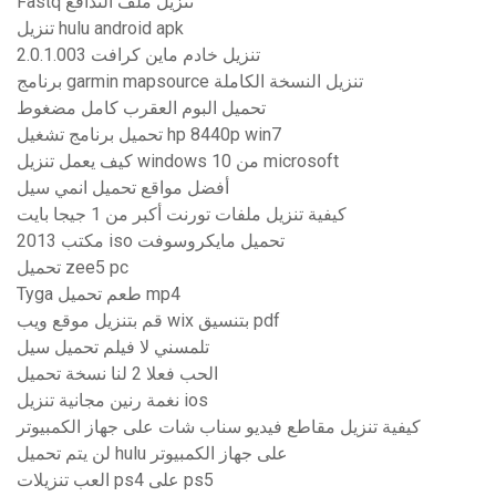
Fastq تنزيل ملف التدافع
تنزيل hulu android apk
تنزيل خادم ماين كرافت 2.0.1.003
برنامج garmin mapsource تنزيل النسخة الكاملة
تحميل البوم العقرب كامل مضغوط
تحميل برنامج تشغيل hp 8440p win7
كيف يعمل تنزيل windows 10 من microsoft
أفضل مواقع تحميل انمي سيل
كيفية تنزيل ملفات تورنت أكبر من 1 جيجا بايت
مكتب 2013 iso تحميل مايكروسوفت
تحميل zee5 pc
Tyga طعم تحميل mp4
قم بتنزيل موقع ويب wix بتنسيق pdf
تلمسني لا فيلم تحميل سيل
الحب فعلا 2 لنا نسخة تحميل
نغمة رنين مجانية تنزيل ios
كيفية تنزيل مقاطع فيديو سناب شات على جهاز الكمبيوتر
لن يتم تحميل hulu على جهاز الكمبيوتر
العب تنزيلات ps4 على ps5