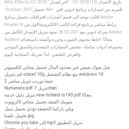
After Effects CC 2018 " أخر إصدار" - CC 2018 (15) تاريخ الاصدار
:October, 2017 تحميل Win . للمزيد من اصدارات برنامج ادوبي افتر
افكت توجه الى قسم"اصدرات افترافكت تحميل برنامج Adobe
Reader XI برابط مباشر برنامج قراءة الكتب الالكترونيةالاول من
شركة ادوبي مع 26.02.2021 تمتع بتنزيل الإصدار الكامل من Adobe
Audition مجانًا. اخلط محتوى الصوت وحرره وأنشئه باستخدام
مجموعة أدوات شاملة، تتضمن المسارات المتعددة والنسق الموجي
والعرض الطيفي. ابدأ تجربتك المجانية اليوم.
شل شوك يعيش غير محدود المال تحميل مجاني للكمبيوتر
قم بتنزيل oracel 10g مع نظام التشغيل windows 10
2 جيجا تورنت تنزيل مباشر
Numenera pdf تنزيل 7chan
تنزيل دليل خدمة new holland ls190 pdf مجانًا
سونيك القنفذ تحميل مجاني لالروبوت
ويلي باركينا الحقيقة تؤذي تحميل سيل
تحميل علمنا jpg
Chrome you tube إلى mp3 تنزيل التطبيق