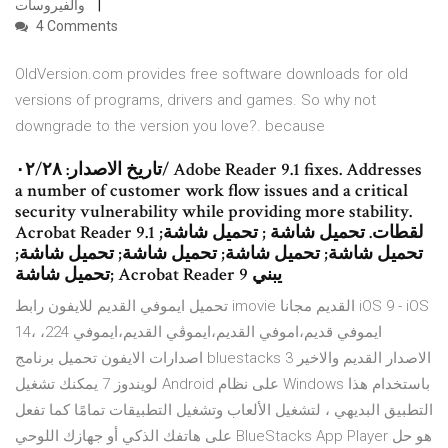
والفيروسات
4 Comments
OldVersion.com provides free software downloads for old
versions of programs, drivers and games. So why not
downgrade to the version you love?. because
a number of customer work flow issues and a critical
security vulnerability while providing more stability.
Acrobat Reader 9.1 لقطات. تحميل شاشة ; تحميل شاشة;
تحميل شاشة; تحميل شاشة; تحميل شاشة; تحميل شاشة;
تحميل شاشة; Acrobat Reader 9 يبني
تحميل ايموفي القديم للايفون رابط imovie القديم مجانا iOS 9 - iOS
14، ايموفي قديم،اموفي القديم،ايموڤي القديم،ايموفي 224،
اصدارات الايفون تحميل برنامج bluestacks 3 الاصدار القديم والاخير
لويندوز 7 يمكنك تشغيل Android على نظام Windows باستخدام هذا
التطبيق البديهي ، لتشغيل الألعاب وتشغيل التطبيقات تمامًا كما تفعل
على هاتفك الذكي أو جهازك اللوحي BlueStacks App Player هو حل