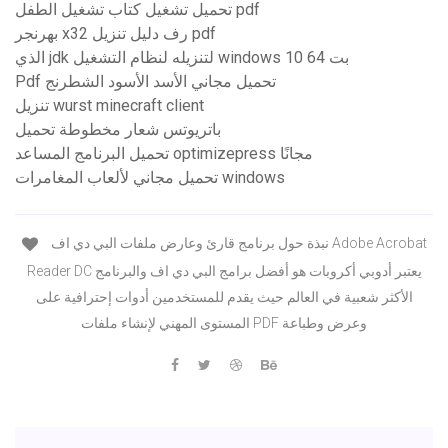
تحميل تشغيل كتاب تشغيل الطفل pdf
بهرنجر x32 رف دليل تنزيل pdf
الذي jdk لتنزيله لنظام التشغيل windows 10 64 بت
Pdf تحميل مجاني الأسد الأسود الشطرنج
تنزيل wurst minecraft client
باتريوتس شعار مخطوطة تحميل
تحميل البرنامج المساعد optimizepress مجانًا
تحميل مجاني لألعاب المغامرات windows
نبذة حول برنامج قارئ وعارض ملفات البي دي اف Adobe Acrobat
Reader DC يعتبر أدوبي أكروبات هو أفضل برامج البي دي اف والبرنامج
الأكثر شعبية في العالم حيث يقدم للمستخدمين أدوات إحترافية على
المستوى المهني لإنشاء ملفات PDF وعرض وطباعة