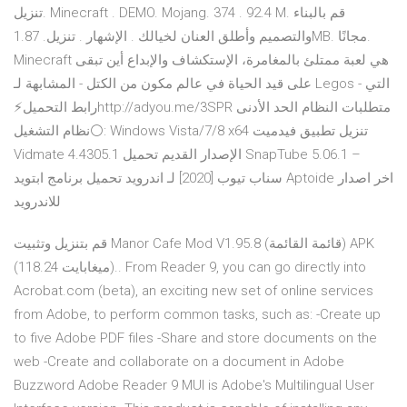
تنزيل. Minecraft . DEMO. Mojang. 374 . 92.4 M. قم بالبناء
والتصميم وأطلق العنان لخيالك . الإشهار . تنزيل. 1.87MB. مجانًا.
Minecraft هي لعبة ممتلئ بالمغامرة، الإستكشاف والإبداع أين تبقى
على قيد الحياة في عالم مكون من الكتل - المشابهة لـ Legos - التي
⚪نظام التشغيل: Windows Vista/7/8 x64 تنزيل تطبيق فيدميت
Vidmate 4.4305.1 الإصدار القديم تحميل SnapTube 5.06.1 –
سناب تيوب [2020] لـ اندرويد تحميل برنامج ابتويد Aptoide اخر اصدار
للاندرويد
قم بتنزيل وتثبيت Manor Cafe Mod V1.95.8 (قائمة القائمة) APK
(118.24 ميغابايت).. From Reader 9, you can go directly into
Acrobat.com (beta), an exciting new set of online services
from Adobe, to perform common tasks, such as: -Create up
to five Adobe PDF files -Share and store documents on the
web -Create and collaborate on a document in Adobe
Buzzword Adobe Reader 9 MUI is Adobe's Multilingual User