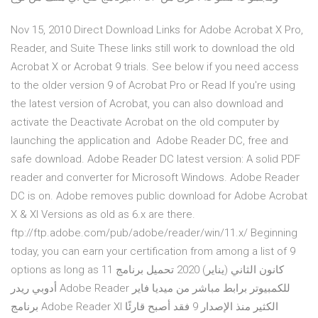
Nov 15, 2010 Direct Download Links for Adobe Acrobat X Pro,
Reader, and Suite These links still work to download the old
Acrobat X or Acrobat 9 trials. See below if you need access
to the older version 9 of Acrobat Pro or Read If you're using
the latest version of Acrobat, you can also download and
activate the Deactivate Acrobat on the old computer by
launching the application and Adobe Reader DC, free and
safe download. Adobe Reader DC latest version: A solid PDF
reader and converter for Microsoft Windows. Adobe Reader
DC is on. Adobe removes public download for Adobe Acrobat
X & XI Versions as old as 6.x are there.
ftp://ftp.adobe.com/pub/adobe/reader/win/11.x/ Beginning
today, you can earn your certification from among a list of 9
options as long as 11 كانون الثاني (يناير) 2020 تحميل برنامج
أدوبي ريدر Adobe Reader للكمبيوتر برابط مباشر من ميديا فاير
برنامج Adobe Reader XI الكثير منذ الإصدار 9 فقد أصبح قارئًا