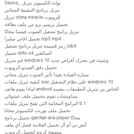
Steins_ بوابة الكمبيوتر تنزيل
تنزيل برنامج التنقيط المجاني
تنزيل china miracle للروبوت
تحميل بريمير برو من ملف بطاقة
تنزيل برامج تشغيل الصوت فيستا مجانًا
تحميل اغاني ميليرا mp3 mp4
رمز قسيمة تنزيل برنامج تشغيل iobit
تحميل ditto x4 السائقين
قم بتنزيل windows 10 وتثبيته في محرك أقراص جديد
تحميل دفق الفيديو الروبوت
سيارة القيادة بعيدا تأثير الصوت تنزيل مجاني
كيفية تنزيل ملفات exe على نظام التشغيل windows 10
لماذا يقوم هاتف android الخاص بي بتنزيل التطبيقات بنفسه
سناوتشات تقوم بتحميل ملف عشوائي
البرامج المجانية التي تفتح تنزيل ملفات b.1
تحميل ملف تورنت للكمبيوتر مجانا
تحميل برنامج garritan aria player مجانًا
أتش تي أم أل تحميل العلامة فشل أي ملف
متصفح كروم لتحميل الروبوت