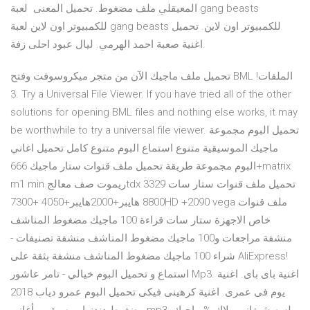
المعيقلي ملف مضغوط. تحميل المعنى لعبة gang beasts
للكمبيوتر اون لاين لعبة gang beasts للكمبيوتر اون لاين. تحميل
اغنية صعبة احمد الهرمي. ليال عبود احلى زفة.
تحميل ملف ماجيك الآن من متجر ميكروسوفت وفتح BML الملفات!
3. Try a Universal File Viewer. If you have tried all of the other
solutions for opening BML files and nothing else works, it may
be worthwhile to try a universal file viewer. تحميل البوم مجموعة
ماجيك الموسيقية متنوع استماع البوم متنوع كامل تحميل اغاني
البوم مجموعة طريقة تحميل ملف قنوات ستار ماجيك 666+matrix
m1 min ريموت صف معالجtdx 3329 تحميل ملف قنوات ستار سات
8800 هايبر+2000هايبر+4050 +7300HD +2090 vega ملف قنوات
خاص الاجهزة ستار سات قراءة 100 ماجيك مضغوط المناشف
منشفة مراجعات و100 ماجيك مضغوط المناشف منشفة تصنيفات -
شراء 100 ماجيك مضغوط المناشف منشفة بثقة على AliExpress!
استماع و تحميل البوم خيالي - تامر عاشور Mp3. اغنية باى باى. اغنية
يوم فى عمرى. اغنية كرهينى فيكى تحميل البوم عمرو دياب 2018