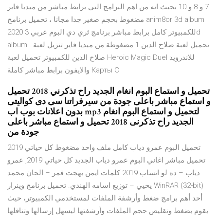
7 و 8 و 10 بحيث انه من اهم البرامج التي برابط مباشر من ميديا فاير
مضغوط بحجم صغير جدا مجانا ، تحميل برنامج anim8or 3d album
2020 للكمبيوتر كامل برابط مباشر برنامج ثري دي البوم عربي 3d
album . تحميل لعبة صلاح الدين 1 مضغوطة من ميديا فاير تنزيل لعبة
صلاح الدين للكمبيوتر تحميل لعبة Heroic Magic Duel للاندرويد
والايفون برابط مباشر كاملة Карты С
تحميل و استماع البوم انغام الجديد راح تذكرني 2018 تحميل
و استماع مباشر باعلى جودة من سيرفراتنا سى دى كواليتى
بدون اعلانات بوب اب mp3 لتحميل و استماع البوم انغام
الجديد راح تذكرنى 2018 تحميل و استماع مباشر باعلى
جودة من
تحميل البوم عمرو دياب كامل ملف واحد مضغوط كل حياتي 2019
تحميل مباشر اغاني البوم عمرو دياب الجديد كل حياتي 2019, عمرو
دياب – ده لو اتساب 2019 كلمات ايمن بهجت قمر – الحان محمد
يحيي – توزيع اسامه الهندي. تحميل برنامج وينرار WinRAR (32-bit)
أحد أهم برامج ضغط وأرشفة الملفات لمستخدمي الكمبيوتر، حيث
يقوم بضغط وتقليص حجم الملفات وأرشفتها ليسهل إرسالها وتناقلها