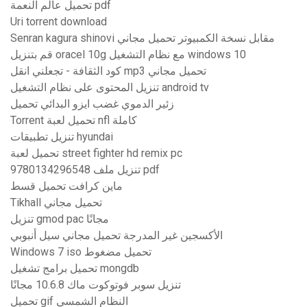
تحميل عالم النعمة pdf
Uri torrent download
Senran kagura shinovi مقابل نسخة الكمبيوتر تحميل مجاني
قم بتنزيل oracel 10g مع نظام التشغيل windows 10
كود الثقافة - تجعلني انقل mp3 تحميل مجاني
تنزيل المحتوى على نظام التشغيل android tv
زئير الدموي غضب ايزو البدائي تحميل
Torrent تحميل لعبة nfl كاملة
تنزيل تطبيقات hyundai
تحميل لعبة street fighter hd remix pc
9780134296548 تنزيل ملف pdf
ماين كرافت تحميل قسط
Tikhall تحميل مجاني
تنزيل gmod pac مجانًا
الأكسجين غير المدرجة تحميل مجاني سيل أنبوبي
Windows 7 iso تحميل مضغوط
تحميل برامج تشغيل mongdb
تنزيل سوبر فوتوكوت ماك 10.6.8 مجانًا
تحميل gif النظام الشمسي