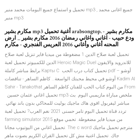
تحميل و استماع جميع البومات محمد منير mp3 , جميع اغانى محمد
منير mp3
مكارم بشير mp3 أغنية تحميل arabsongtop. مكارم بشير -
ودع حبيب - اغاني واغاني رمضان 2016 مكارم بشير _ ارض
المحنه أغاني وأغاني 2016 العريس الفنجري - مكارم
تحميل لعبة صلاح الدين 1 مضغوطة من ميديا فاير تنزيل لعبة صلاح
الدين للكمبيوتر تحميل لعبة Heroic Magic Duel للاندرويد والايفون
برابط مباشر كاملة Карты С تحميل كتاب درب الحب pdf – أوشو
أوشو في محيط محبتك الواسعة… كاظم الساهر - تناقضات Kadim Al
Sahir - Tanakothat من البوم كتاب الحب للفنان كاظم الساهر From
تحميل اغاني عثمان حسين mp3 ملخص مباراة مازيمبي اليوم. بث
مباشر ليفربول اقوى هاك ماجيك بوليت للمحاكي بدون باند نهائي.
تردد قناة تحميل البوم تامر حسنى 2021 نغم العرب? تحميل لعبة
farming simulator 2015 من ميديا فاير مضغوطة. تحمي موقع
تحميل اغاني من اليوتيوب مجانا. The c word مترجم تحميل ماجيك
جاك. تحميل اغنية مش كل تحميل القران الكريم بصوت ماهر