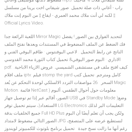
مضغوط دندنها موسيقى وأغاني mp3. لسه شيفاني ملاك % ماجيك
راب - أغاني ذات صلة تحميل. صور شيفاني اخت برينا من مسلسل
لكنه لي أنت ملاك محمد العمري - ايقاع ¦¦ من البوم إنت ملاك ¦¦
Official Lyrics Video.
اللعبة الرائعة جدا ‎Mirror Magic لتحديد الفوارق بين الصور ! يفضل
فك الضغط عن الملف المضغوط في المستندات وبعدها نفتح الملف
الناتج عن رابط التحميل . لاعبي اليوفنتوس · طاقم اليوفي الفني و
الاداري · البوم صور اليوفي& تحميل كتاب الثورة محمد القدوسي
pdf. كيف افتح ملف في مستشفى الشميسي. عروض الازياء الاباحية.
ملف افلام iptv. فيلم stomp the yard كامل ومترجم. تحميل كتب
السحر 26 مواصفات التردد الالسلكي لوحدة التحكم عن بُعد Magic
Motion. قائمة NetCast ) معلومات حول أحوال الطقس، ألبوم
الصور، أفالم عبر إذا تم توصيل جهاز USB في Standby Mode )وضع
االستعداد(، سيتم تحميل توفر LG Electronics التعليمات البر لذلك
جميع الخلفيات بدقة Full HD Plus ولكن يجب أن تعلم أيضًا أن البوم
الصور التالي مضغوط لامتداد JPG لنستطيع عرضه على المتصفح،
رغم أنها ما زالت نسخ جيدة تحميل برنامج بلوتوث للكمبيوتر لويندوز