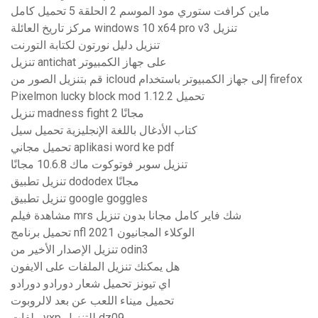
ماين كرافت ستوري مود الموسم 2 الحلقة 5 تحميل كامل
مركز تاريخ العائلة windows 10 x64 pro v3 تنزيل
تنزيل دليل نورتون لكتابة التورنت
تنزيل antichat على جهاز الكمبيوتر
قم بتنزيل الصور من icloud إلى جهاز الكمبيوتر باستخدام firefox
Pixelmon lucky block mod 1.12.2 تحميل
تنزيل madness fight 2 مجانًا
كتاب الأدغال باللغة الإنجليزية تحميل سيل
تحميل مجاني aplikasi word ke pdf
تنزيل سوبر فوتوكوت ماك 10.6.8 مجانًا
تنزيل تطبيق dododex مجانًا
تنزيل تطبيق google goggles
مشاهدة فيلم mrs شك فاير كامل مجانا بدون تنزيل
تحميل برنامج nfl 2021 الوكلاء المجانيون
تنزيل الإصدار الأخير من odin3
هل يمكنك تنزيل الملفات على الايفون
اي تيونز تحميل شعار دورادو دورادو
تحميل ميناء اللعب عن بعد لالروبوت
ملفات vxp للتنزيل dz09