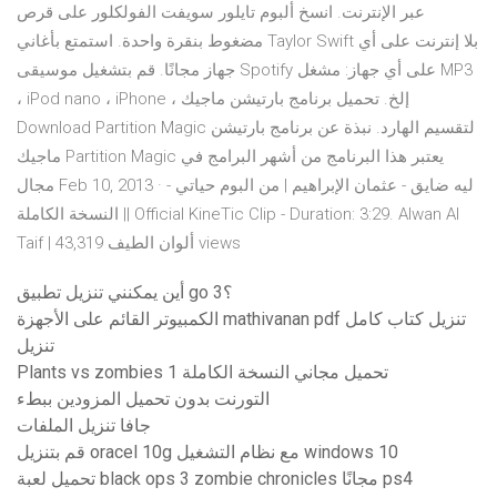
عبر الإنترنت. انسخ ألبوم تايلور سويفت الفولكلور على قرص
مضغوط بنقرة واحدة. استمتع بأغاني Taylor Swift بلا إنترنت على أي
جهاز مجانًا. قم بتشغيل موسيقى Spotify على أي جهاز: مشغل MP3
، iPod nano ، iPhone ، إلخ. تحميل برنامج بارتيشن ماجيك
Download Partition Magic لتقسيم الهارد. نبذة عن برنامج بارتيشن
ماجيك Partition Magic يعتبر هذا البرنامج من أشهر البرامج في
مجال Feb 10, 2013 · ليه ضايق - عثمان الإبراهيم | من البوم حياتي -
النسخة الكاملة || Official KineTic Clip - Duration: 3:29. Alwan Al
Taif | ألوان الطيف 43,319 views
أين يمكنني تنزيل تطبيق go 3؟
الكمبيوتر القائم على الأجهزة mathivanan pdf تنزيل كتاب كامل
تنزيل
Plants vs zombies 1 تحميل مجاني النسخة الكاملة
التورنت بدون تحميل المزودين ببطء
جافا تنزيل الملفات
قم بتنزيل oracel 10g مع نظام التشغيل windows 10
تحميل لعبة black ops 3 zombie chronicles مجانًا ps4