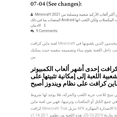
07-04 (See changes):
Minecraft 2021 مهكرة هي واحدة من أكثر ألعاب الأركيد شعبية ومسلية من Mojang Game Studio الذي تم إصداره للعديد من
المنصات بما في ذلك Android ؛ اللعبة ليست رسومات بأي شكل من الأشكال ولها ما يسمى بالصور ذات البيكسلات ولكن اللعب انها
الادمان
9 Comments
لعبة ماين كرافت Minecraft تتميز بأنها لعبة إبداعية بشكل كامل فهي تجعل اللاعبين والمستخدمين الذين يلعبونها في
اعب داخل اللعبة يقوم ببناء وتصميمه بنفسه حيث يمكنك
من
 كرافت إحدى أشهر ألعاب الكمبيوتر
ية اللعبة إلى إمكانية تثبيتها على
ت ماين كرافت على نظام ويندوز أصبح
لعاب المميزة والتي تتيح للاعب حرية اللعب والحركة، فلا يوجد لها شروط
ي جمع الكتل أو المكعبات وترتيبها، فهي من لعبة ماين
كرافت Minecraft Trial تنزيل APK الاصدارة المهكرة Mod للاندرويد في العاب أكشن ومغامرة. تحميل النسخة
v1.14.20.1 المحدثة بتاريخ 2019-10-05، هذه اللعبة من تطوير Mojang ومتوافق مع هواتف Android 4.2 والأحدث. كيفية