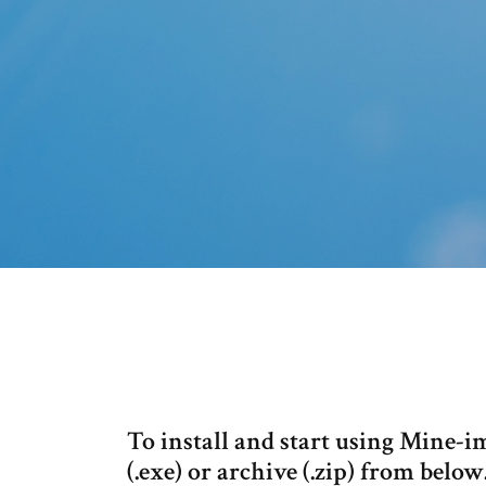
To install and start using Mine-i
(.exe) or archive (.zip) from belo