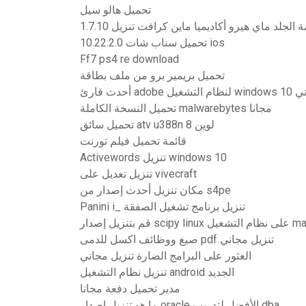
تحميل هالو سيل
الجلد ماي هيرو أكاديميا ماين كرافت تنزيل 1.7.10
تحميل سناب شات 10.22.2.0 ios
Ff7 ps4 re download
تحميل بريمير برو من ملف بطاقة
نزيل مجاني
تحميل النسخة الكاملة malwarebytes مجانا
تحميل سائق atv u388n لوين 8
قائمة تحميل فيلم تورنت
Activewords تنزيل windows 10
تنزيل تعديل على vivecraft
مكان تنزيل أحدث إصدار من s4pe
Panini i_ تنزيل برنامج تشغيل الصفقة
ر scipy linux على نظام التشغيل mac
صيغ ووظائف اكسل للدمى pdf تنزيل مجاني
العثور على البرامج الضارة تنزيل مجاني
تنزيل نظام التشغيل android الجديد
مدير تحميل دفعة مجانا
ما هو تنزيل إصدار oracle الأفضل لتدريب dba