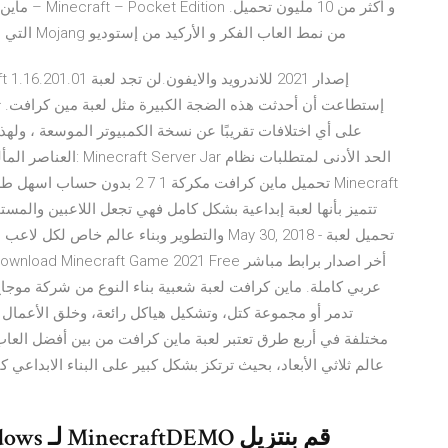
و أكثر من 10 م
من نمط العاب الفكر و الأركيد من إستوديو Mojang التي عرضت نسخات مختلفة لأنظمة تشغيل مختلفة و بطلب
إستطاعت أن أحدثت هذه الضجة الكبيرة مثل لعبة مين كرافت. ت
على أي اختلافات تقريبًا عن نسخة الكمبيوتر الموسعة ، وله
العناصر المألوفة في ا
تتميز بأنها لعبة إبداعية بشكل كامل فهي تجعل اللاعبين والمستخ
والتطوير وبناء عالم خاص لكل لاعب داخل اللعبة
عربي كاملة. ماين كرافت لعبة شعبية بناء النوع من شركة موجا
تدمر أو مجموعة كتل، وتشكيل هياكل رائعة، وخلق الأعمال 
مختلفة في أربع طرق تعتبر لعبة ماين كرافت من بين أفضل العا
عالم ثلاثي الأبعاد، بحيث ترتكز بشكل كبير على البناء الابداع