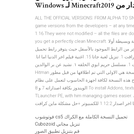
ALL THE OFFICIAL VERSIONS: FROM ALPHA TO SNAP
game versions from the developers – at any time
1.16.They were not modified – all the files are 
you get a perfectly clean Minecraft. لعبة ماين كرافت تعمل على جميع أجهزة الكمبيوتر بطريقة سهلة وبسيطة أولا
بط الموجود بالأسفل حيث يتوفر رابط تحميل Minecraft Game مجاناً
أخر إصدار برابط مباشر ثم بعد الإنتهاء من عملية تحميل ماين كرافت 1. تنزيل لعبة جاتا 15. اغنية فيلم اخر الدنيا اما انا.
فيلم جاكي شان صياد المدينه. توبيدي توبيدي. تحميل ماين كرافت 1. مسلسل حريم ابوي الحلقه ١. نشيد عن بر الوالدين.
Hitman تحميل لعبة. ماين كرافت النسخة الاصلية للكمبيوتر: تعتبر هذه النسخة هي الاولى التي تم اطلاقها من قبل مطور
لسويدي ماركوس في سنة 2009م، حيث اتاح هذه النسخة لكافة اجهزة الحاسوب لتعمل على نظام
الويندوز بكافة اصداراته 7 و 8 To install Addons, textures, maps, seeds and skins in Minecraft PE you may use
TLauncher PE, with him managing games ea! تحميل ماين
فوتوشوب cs5 تحميل النسخة الكاملة مع الكراك
Cubozoid تنزيل مجاني
قم بتنزيل تطبيق الصور