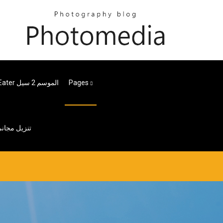
Pages
تحميل God Eater الموسم 2 سيل
إلكترونيات الكمبيوتر الرقمية بواسطة ألبرت مالفينو Pdf تنزي