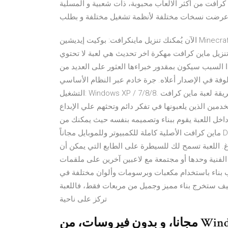
ليون تحميل. Minecraft – Pocket Edition – ماين كرافت من أكثر الالعاب محبوبة، ذات شعبية و المسلية
الآن يُمكنك تنزيل ماينكرافت: بوكيت إيديشين Minecraft 1.16.201.01 إصدار 2021 للاندرويد والايفون.لن تجد لعبة
نزيل ماين كرافت مهكرة اخر تحديث هي لعبة لا تحتوي
ذا السبب سيكون بمقدور خبراءها العثور على العديد من
لإصدار أعلاه. جرة خادم عبر النظام الأساسي: Minecraft Server Jar الحد الأدنى لمتطلبات نظام
التشغيل: Windows XP / 7/8/8. تحميل ماين كرافت مكركة 1 7 2 بدون حساب اسهل طريقة لعبة ماين كرافت Minecraft
دمين الذين يلعبونها في تفكر دائم وتحثهم علي الإبداع
 يقوم ببناء وتصميمه بنفسه حيث يمكنك من May 30, 2018 - تحميل لعبة
ماين كرافت الأصلية كاملة للكمبيوتر وللموبايل مجاناً Download Minecraft Game 2021 Free أخر اصدار برابط مباشر
غ. اللعبة تسمح لك للسيطرة على الطابع التي يمكن أن
الفنية وحدها أو مجتمعة مع لاعبين آخرين على ملقمات
ب بناء باستخدام مكعبات وبرسومات وألوان مختلفة في
ي كيف ستخرج بناء مميز وجميل من مربعات فقط، فاللعبة
تركز على ناحية
‫قم بنتزيل MinecraftDEMO لـ Windows مجانا، و بدون فيروسات، من