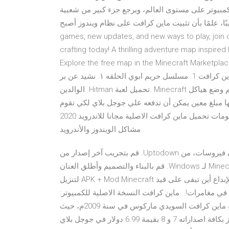
كمبيوتر على مستوى العالم، ويرجع جزء كبير من شعبية
، علمًا بأن تثبيت ماين كرافت على نظام ويندوز أصبح With new
games, new updates, and new ways to play, join 
crafting today! A thrilling adventure map inspired
Explore the free map in the Minecraft Marketp تحميل ماين كرافت 1. تنزيل لعبة جاتا 15. اغنية فيلم اخر الدنيا
اما انا. فيلم جاكي شان صياد المدينه. توبيدي توبيدي. تحميل ماين كرافت 1. مسلسل حريم ابوي الحلقه ١. نشيد عن بر
الوالدين. Hitman تحميل لعبة. Minecraft ماين كرافت من أفضل العاب 2020 والمشوقه جدا ومثيره للعب يتم وضع هياكل
ها مبلغ معين يمكن أن تدفعه علي جوجل بلاي لكي تقوم
بتحميلها والاستمتاع بها، ويوجد رسومات تحميل ماين كرافت الاصلية مجانا للاندرويد 2020 Minecraft التقنية شروحات
مشاكل الويندوز والأندرويد
‫قم بنتزيل MinecraftDEMO لـ Windows مجانا، و بدون فيروسات، من Uptodown. قم بتجريب آخر إصدار من
Minecraft2019 لـ Windows قم بتنزيل آخر نسخة من Minecraft لـ Windows. قم بالبناء والتصميم وأطلق العنان
لخيالك. Minecraft هي لعبة ممتلئ بالمغامرة، الإستكشاف والإبداع أين تبقى على قيد Minecraft‏ APK + Mod لتنزيل
هاب في مغامرات!.. ماين كرافت النسخة الاصلية للكمبيوتر:
تعتبر هذه النسخة هي الاولى التي تم اطلاقها من قبل مطور لعبة ماين كرافت السويدي ماركوس في سنة 2009م، حيث
اتاح هذه النسخة لكافة اجهزة الحاسوب لتعمل على نظام الويندوز بكافة اصداراته 7 و 8 بقيمة 6.99 دولار في جوجل بلاي