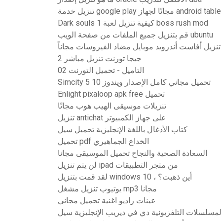
يل خدمة google play مجانًا لجهاز android tablet
Dark souls 1 كيفية تنزيل لعبة boss rush mod
قم بتنزيل جميع الملفات من صفحة الويب ubuntu
تنزيل أفاست أندرويد موبايل مضاد الفيروسات مجاناً
2 جيجا تورنت تنزيل مباشر
02 التاميل - تحميل التورنت
Simcity 5 تحميل مجاني كامل الإصدار ويندوز 10
Enlight pixaloop apk free تحميل
تنزيلات موسيقى الهيب هوب مجانًا
تنزيل antichat على جهاز الكمبيوتر
كتاب الأدغال باللغة الإنجليزية تحميل سيل
تحميل pdf الخداع الجماهيري
السعادة الصحية والنجاح تحميل الموسيقى مجانا
لن يتم تنزيل ipad من متجر التطبيقات
لقد قمت بتنزيل windows 10 ، أين ذهبت؟
يوتيوب تنزيل مشغل mp3 مجانا
عينات راديو اغنية تحميل مجاني
مسلسلات التلفزيونية دي في ديريب الإنجليزية سيل