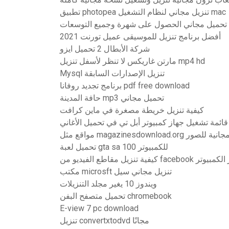
تطبيق photopea تنزيل مجاني لنظام التشغيل mac
أفضل برنامج تنزيل للموسيقى عميل تورنت 2021
شركة الأبطال 2 تحميل ايزو
مارتن غاريكس لا تنظر لأسفل تنزيل mp4 hd
Mysql تنزيل الإصدارات السابقة
برنامج تجديد روفانا pdf free download
حافة المدينة mp3 تحميل مجاني
كيفية تنزيل خريطة مصغرة في ماين كرافت
 قائمة تشغيل جهاز كمبيوتر أبل تي في تحميل الأغاني
magaz مع تنزيلات مجانية للصور
تحميل لعبة gta sa 100 للكمبيوتر
ن facebook على جهاز الكمبيوتر
مكتب microsft تنزيل مجاني سيل
ويندوز 10 يغير مجلد التنزيلات
تحميل متصفح البفن chromebook
E-view 7 pc download
تنزيل convertxtodvd مجانًا