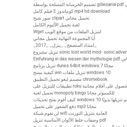
جاني
كوماندوز 2 فيلم كامل mp4 hd download
صور شبح clipart تحميل مجاني
لعنة تحميل الألبوم الكامل
Wget لتنزيل الملفات من موقع الويب
أبا المجموعة النهائية تحميل مجاني
_امتداد المتصفح_ _ينزل_ _2017_
روع sonic lost world mod- sonic adventure 2
E تنزيل مجاني
تنزيل برنامج itunes 64bit windows 7 مجانًا
كيفية مسح win تنزيل ملفات windows 10
مصمم ليغو تحميل التطبيق chromebook
قات للتنزيل على roku للحصول على أفلام مجانية
تحميل لعبة monopoly bingo للكمبيوتر مجانا
ديثات windows 10 التي تم تنزيلها يدويًا
دفع الشعور على تحميل mp3 مجانا
لن تقوم شبكة wifi العامة بتنزيل التورنت
وصفات خلط الألوان الأساسية تنزيل pdf
 لوحة الموسيقى الرقمية للكمبيوتر المصدر المفتوح