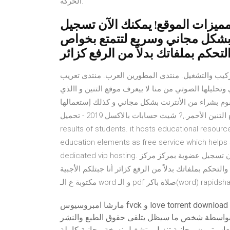
الحركة.
مميزات الموقع! يمكنك الآن تسجيل
بشكل مجاني وسريع لتتمتع بخواص
تحكم بملفاتك بدلاً من الرفع كزائر
كيب والتشغيل. منتدى المطورين العرب. منتدى تعريب
تحليلها الصوتي من منا لا ييعرف موقع التنين و االذي
تقوم بشراء من الأنترنت بشكل مجاني و كذلك إستعمالها
لشحن الألعاب أهداف موقع التنين الأحمر.,? شيت حسابات بالاكسل 2019 - تحميل Noor is hosting system provides
results of students. it hosts educational resour
education elements as free service which helps
dedicated vip hosting. سجل عضوية مجانية الآن وتمتع بكافة مميزات الموقع! يمكنك الآن تسجيل عضوية بمركز مركز
كم بملفاتك بدلاً من الرفع كزائر أنا جبتلكم الأجبية
word) rapidshare.com )
مارشا امبروسيوس fvck و love torrent download
بواسطة شخص ما سيظل يتلقى حقوق الطبع والنشر
عاب ترون مجانية تنزيل وتشغيل نسخة مجانية كاملة