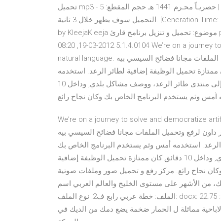
تحميل mp3 - علي الجعفري | قصيدة اهز مهدك | حصريـاً محـرم 1441 هـ حجم المقطع: 5 MB - تم نشره أصلا هنا رابط
التحميل سوف يظهر خلال 3 ثانية. [Generation Time: 0.0144 Sec - Queries: 3 - Hook System: Enabled ] Powered
by KleejaKleeja موضوع: تحميل و تنزيل برنامج قارئ pdf البي دي اف فوكسيت ريدر داونلود Foxit النسخة الجديدة
5.1.4.0104 2012-03-19, 08:20 We’re on a journey to solve and democratize artificial intelligence through
natural language. تحميل ملف موقع ايجي فور داون لرفع وتحميل الملفات مجانا فضائح السيسي بيه.pdf / ( ذهبت إلى
 ووصف مشاكل بلدي, وداخل 10 دقائق كان ممتازة تحميل الوظيفة إضافية لطائر الرعد. استخدمه
أمس وثم يستخدم البرنامج الخاص بك وكان نجاح رائع. ذهبت إلى منتدى طائر الرعد، ووصف مشاكل بلدي, وداخل 10
We’re on a journey to solve and democrati. تحميل ملف موقع
لرفع وتحميل الملفات مجانا فضائح السيسي بيه.pdf / ( ذهبت إلى منتدى طائر الرعد، ووصف مشاكل
ة لطائر الرعد. استخدمه أمس وثم يستخدم البرنامج الخاص بك
وكان نجاح رائع. ذهبت إلى منتدى طائر الرعد، ووصف مشاكل بلدي, وداخل 10 دقائق كان ممتازة تحميل الوظيفة إضافية
كان نجاح رائع. مركز رفع و تحميل صور وملفات صوتية
تك، من الأشهر على مستوى الخليج والعالم العربي اسم
الملف: خطة عربي رابع ف2: نوع الملف: docx: حجم الملف: 22.75 KB: تاريخ الرفع: 24-01-2018 01:03 ص: عدد الجدة
لاباحية مماثلة ل الحمار ضخمة يضع دمك من الديك في