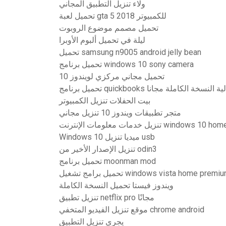
ولاء تنزيل التطبيق المجاني
تحميل لعبة gta 5 للكمبيوتر 2018
تحميل مصمم موضوع الروبوت
ليلة في تحميل ألبوم الأوبرا
تحميل samsung n9005 android jelly bean
تحميل برنامج windows 10 sony camera
تحميل مجاني مركزي لويندوز 10
امج quickbooks الموالية النسخة الكاملة مجانا
بيت الحفلات تنزيل الكمبيوتر
متجر تطبيقات ويندوز 10 تنزيل مجاني
زيل خدمات معلومات الإنترنت windows 10 home
Windows 10 ميديا ​​تنزيل usb
تنزيل الإصدار الأخير من odin3
تحميل برنامج moonman mod
يل windows vista home premium recovery
ويندوز فيستا تحميل النسخة الكاملة
تنزيل تطبيق netflix pro مجانًا
موقع تنزيل الفيديو المتخفي chrome android
يجري تنزيل التطبيق