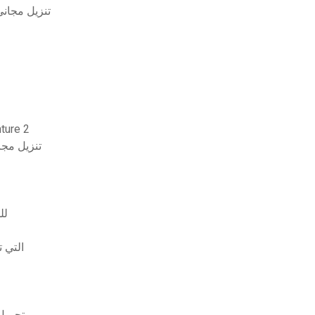
تصميم الخرسانة المسلحة بواسطة gillesania pdf تنزيل م
تنزيل مش
infuhrung in das wesen der mythologie pdf
تطبي
كيف أقوم بفتح تح
تحميل