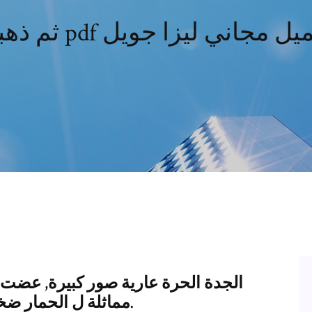
هبت pdf تحميل مجاني ليزا جويل
الجدة الحرة عارية صور كبيرة, عضت ش
مماثلة ل الحمار ضخمة يضع دمك من الديك في الحركة.