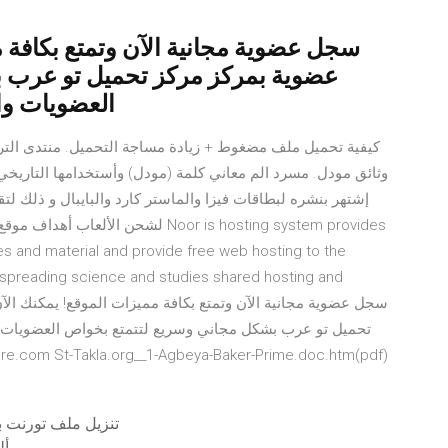
سجل عضوية مجانية الآن وتمتع بكافة 
عضوية بمركز مركز تحميل تو عرب 
العضويات وال
كيفية تحميل ملف مضغوط + زيادة مساجة التحميل. منتدى التر
وثائق مودل. مسرد الم معاني كلمة (مودل) وأستخدامها التاريخي و
إشتهر بنشره لبطاقات فيزا والماستر كارد والبايبال و ذلك ل
ces and material and provide free web hosting to the
 spreading science and studies shared hosting and
تحميل تو عرب بشكل مجاني وسريع لتتمتع بخواص العضويات والتح
مكتوبة ع الـ word و الـ pdf صلاة باكر(St-Takla.org__1-Agbeya-Baker-Prime.doc.htm(pdf
تنزيل ملف تورنت 
أل