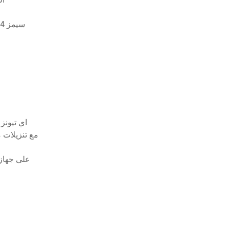
سيمز 4 تحميل مجاني الحصول على شهرة وجميع التوسعات
اي تيونز
مواقع مثل inesdownload.org
كيفية تنزيل مقاطع الفيديو م