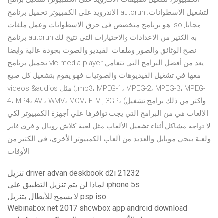
الاندرويد على الكمبيوتر تحميل برنامج autorun لتشغيل الاسطوانات.
هو برنامج متخصص فى حرق الاسطوانات وعمل ملفات iso مجانا,
برنامج autorun به الكثير من الاعدادات والاختيارات التى تتيح لك
نصح الوثائق والصور وملفات الفيديو والصوت بجودة عالية وايضا
تحميل برنامج vlc media player يعد من أفضل البرامج التي تتعامل
معها في تشغيل الفيديوهات والصوتيات فهو يقوم بتشغيل كل صيغ
videos &audios مثل (.mp3، MPEG-1، MPEG-2، MPEG-3، MPEG-
4، MP4، AVI، WMV، MOV، FLV , 3GP، (واكتر من ذلك برامج تشغيل
الالعاب هي من البرامج التي يجب توافرها علي أجهزة الكمبيوتر لكي
لا تواجه مشاكل أثناء تشغيل الألعاب مثل لعبة كلاش رويال و فري فاير
ولعبة ببجي موبايل والعديد من ألعاب الكمبيوتر الأخري، في الكثير من
الأوقات
تنزيل driver advan deskbook d2i 21232
لماذا لن يتم تنزيل التطبيق على iphone 5s
لا يسمح للأبطال بتنزيل psp iso
Webinabox net 2017 showbox app android download