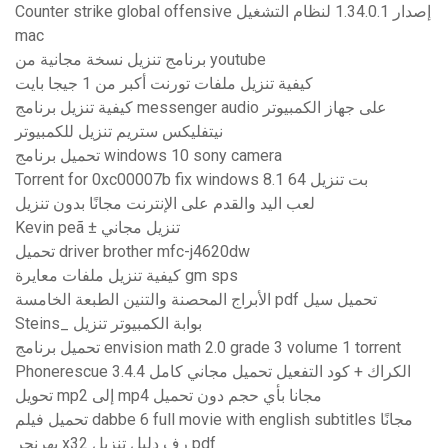
Counter strike global offensive إصدار 1.34.0.1 لنظام التشغيل
mac
برنامج تنزيل نسخة مجانية من youtube
كيفية تنزيل ملفات تورنت أكبر من 1 جيجا بايت
كيفية تنزيل برنامج messenger audio على جهاز الكمبيوتر
نيتفليكس ستريم تنزيل للكمبيوتر
تحميل برنامج windows 10 sony camera
Torrent for 0xc00007b fix windows 8.1 64 بت تنزيل
لعب اليد والقدم على الإنترنت مجانًا بدون تنزيل
Kevin peã ± تنزيل مجاني
تحميل driver brother mfc-j4620dw
كيفية تنزيل ملفات معايرة gm sps
الأبراج المحصنة والتنين الطبعة الخامسة pdf تحميل سيل
Steins_ بوابة الكمبيوتر تنزيل
تحميل برنامج envision math 2.0 grade 3 volume 1 torrent
Phonerescue 3.4.4 الكراك + كود التفعيل تحميل مجاني كامل
تحويل mp2 إلى mp4 مجانا بأي حجم دون تحميل
تحميل فيلم dabbe 6 full movie with english subtitles مجانًا
بهرنجر x32 رف دليل تنزيل pdf