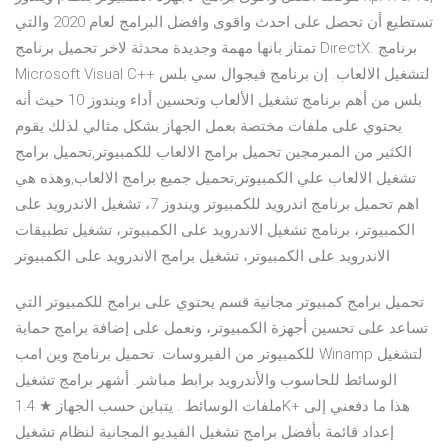
تستطيع أن تحصل على احدث واقوى وافضل البرامج لعام 2020 والتي
تمتاز بانها مهمة وجديدة محدثة لاخر تحميل برنامج DirectX. برنامج
Microsoft Visual C++ لتشغيل الالعاب. إن برنامج فيجوال سي بلس
بلس من أهم برنامج تشغيل الألعاب وتحسين أداء ويندوز 10 حيث أنه
يحتوي على ملفات مختصة بعمل الجهاز بشكل مثالي لذلك يقوم
الكثير من المبرمجين تحميل برامج الالعاب للكمبيوتر,تحميل برامج
تشغيل الالعاب علي الكمبيوتر,تحميل جميع برامج الالعاب,وهذه هي
اهم تحميل برنامج اندرويد للكمبيوتر ويندوز 7، تشغيل الاندرويد على
الكمبيوتر، برنامج تشغيل الاندرويد على الكمبيوتر، تشغيل تطبيقات
الاندرويد على الكمبيوتر، تشغيل برامج الاندرويد على الكمبيوتر
تحميل برامج كمبيوتر مجانية قسم يحتوي على برامج للكمبيوتر التي
تساعد على تحسين أجهزة الكمبيوتر، ونعمل على إضافة برامج حماية
للكمبيوتر من الفيروسات. تحميل برنامج وين امب Winamp لتشغيل
الوسائط للحاسوب والأندرويد برابط مباشر. أشهر برامج تشغيل
ملفات الوسائط . يتباين حسب الجهاز ★ 1.4K+ هذا ما دفعني إلى
إعداد قائمة بأفضل برامج تشغيل الفيديو المجانية لنظام تشغيل