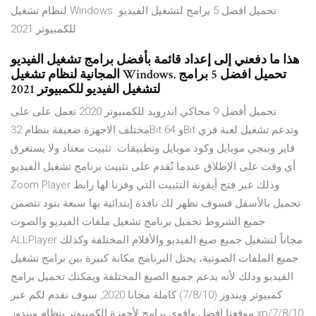
لنظام تشغيل Windows. تحميل افضل 5 برامج لتشغيل الفيديو
للكمبيوتر 2021
هذا ما دفعني إلى إعداد قائمة بأفضل برامج تشغيل الفيديو
المجانية لنظام تشغيل Windows. تحميل افضل 5 برامج
لتشغيل الفيديو للكمبيوتر 2021
تحميل أفضل 9 محاكي اندرويد للكمبيوتر 2020 تعمل على على
مختلف الاجهزة ضعيفة بنظام 32Bit و 64Bit وتدعم تشغيل لعبة فري
فاير وببجي موبايل وكود موبايل وتطبيقات. تثبيت معتاد ولا يستغرق
أي وقت على الإطلاق عندما تُقدم على تثبيت برنامج تشغيل الفيديو
Zoom Player وذلك عبر فتح أيقونة التثبيت التي وفرنا لها رابط
تحميل بالأسفل فسوف تظهر لك نافذة إبتدائية بها سبعة بنود تتضمن
جميع الشروط تحميل برنامج تشغيل ملفات الفيديو والصوت
ALLPlayer مجاناً لتشغيل جميع صيغ الفيديو والأفلام المختلفة وكذلك
جميع الملفات الصوتية، يحتل البرنامج مكانة كبيرة بين برامج تشغيل
الفيديو وذلك لأنه يدعم جميع الصيغ المختلفة ويمكنك تحميل برامج
كمبيوتر ويندوز (7/8/10) كاملة مجانا 2020, سوف نقدم لكم عبر
موقعنا افضل واقوى برامج لأجهزة الكمبيوتر بنظام ويندوز xp/7/8/10,