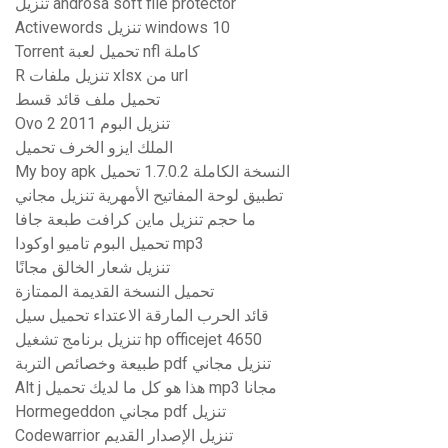
تنزيل androsa soft file protector
Activewords تنزيل windows 10
Torrent تحميل لعبة nfl كاملة
R تنزيل ملفات xlsx من url
تحميل ملف قائد قسط
Ovo 2 2011 تنزيل البوم
الملك ايزو الخرف تحميل
My boy apk النسخة الكاملة 1.7.0.2 تحميل
تطبيق لوحة المفاتيح الأمهرية تنزيل مجاني
ما حجم تنزيل ماين كرافت طبعة جافا
تحميل البوم تاميو اوكودا mp3
تنزيل شعار الخالق مجانًا
تحميل النسخة القديمة الممتازة
قائد الحرب المارقة الاعتداء تحميل سيل
تنزيل برنامج تشغيل hp officejet 4650
طبيعة وخصائص التربة pdf تنزيل مجاني
Alt j هذا هو كل ما لديك تحميل mp3 مجانا
Hormegeddon مجاني pdf تنزيل
Codewarrior تنزيل الإصدار القديم