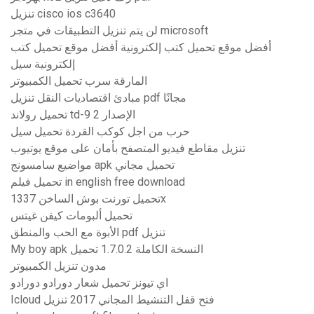
تنزيل cisco ios c3640
لن يتم تنزيل التطبيقات في متجر microsoft
أفضل موقع تحميل كتب إلكترونية أفضل موقع تحميل كتب
إلكترونية سيل
المارقة سرب تحميل الكمبيوتر
مبادئ اقتصاديات النقل تنزيل pdf مجانًا
تحميل رولاند td-9 الإصدار 2
حرب من اجل كوكب القردة تحميل سيل
تنزيل مقاطع فيديو المتصفح بأمان على موقع يوتيوب
مواضيع سامسونج apk تحميل مجاني
تحميل فيلم in english free download
تحميل تورنت بوش الساخن 1337x
تحميل ألبومات كيفن غيتس
الأبوة مع الحب والمنطق pdf تنزيل
My boy apk النسخة الكاملة 1.7.0.2 تحميل
مدون تنزيل الكمبيوتر
اي تيونز تحميل شعار دورادو دورادو
Icloud فتح قفل التنشيط المجاني 2017 تنزيل