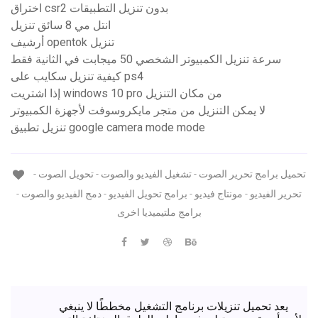
اختراق csr2 بدون تنزيل التطبيقات
انتل مي 8 سائق تنزيل
أرشيف opentok تنزيل
سرعة تنزيل الكمبيوتر الشخصي 50 ميجابت في الثانية فقط
كيفية تنزيل سكايب على ps4
إذا اشتريت windows 10 pro من مكان التنزيل
لا يمكن التنزيل من متجر مايكروسوفت لأجهزة الكمبيوتر
تنزيل تطبيق google camera mode mode
تحميل برامج تحرير الصوت - تشغيل الفيديو والصوت - تحويل الصوت -
تحرير الفيديو - مونتاج فيديو - برامج تحويل الفيديو - دمج الفيديو والصوت -
برامج ملتيميديا اخرى
يعد تحميل تنزيلات برنامج التشغيل مخططًا لا ينبغي