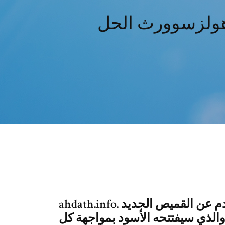
ahdath.info. كشفت الجامعة الملكية المغربية لكرة القدم عن القميص الجديد
والذي سيفتتحه الأسود بمواجهة كل