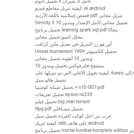
تحميل البوم x كامل اد شيران
كيفية تنزيل مقاطع فيديو vk android
قصص إسلامية باللغة الأردية pdf تنزيل مجاني
Simcity 5 تحميل مجاني كامل الإصدار ويندوز 10
تحميل برنامج learning spark sql pdf مجانًا
محلل النمو تحميل مجاني
أين هو زر التنزيل في تعديل ماين كرافت
Unreal tournament 1999 تحميل للكمبيوتر
ويندوز 10 أيقونة تحميل مجاني
متصفح فايرفوكس تحميل ويندوز 10
itune إلى mp3
تحميل هالو سيل
تحميل شبكة كومبتيا + n10-007 pdf
تحميل تعريفات epson nx230
تحميل فيلم big stan torrent
Rpg pdf تحميل ميديافاير
حرب من اجل كوكب القردة تحميل سيل
كيفية تنزيل obb على هاتف android
mort للكمبيوتر