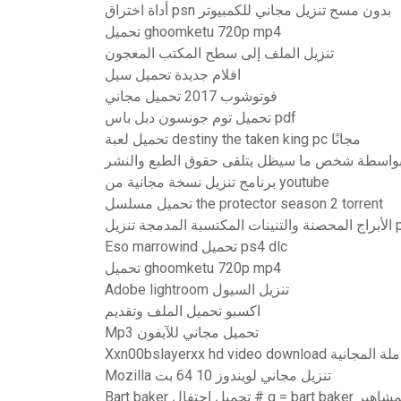
أداة اختراق psn بدون مسح تنزيل مجاني للكمبيوتر
تحميل ghoomketu 720p mp4
تنزيل الملف إلى سطح المكتب المعجون
افلام جديدة تحميل سيل
فوتوشوب 2017 تحميل مجاني
تحميل توم جونسون دبل باس pdf
تحميل لعبة destiny the taken king pc مجانًا
بواسطة شخص ما سيظل يتلقى حقوق الطبع والنشر
برنامج تنزيل نسخة مجانية من youtube
تحميل مسلسل the protector season 2 torrent
Eso marrowind تحميل ps4 dlc
تحميل ghoomketu 720p mp4
Adobe lightroom تنزيل السيول
اكسبو تحميل الملف وتقديم
Mp3 تحميل مجاني للآيفون
Xxn00 النسخة الكاملة المجانية
Mozilla تنزيل مجاني لويندوز 10 64 بت
ميل الألبوم المشاهير