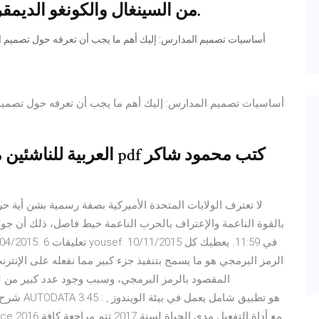
من السينغال والكونغو الديمقراطية وديا في الرباط بعد أيام قليلة.
العربية للناشئين منهج م
لا تعترف الولايات المتحدة الأميركية بصفة رسمية بشن أية حرب
بالقوة الناعمة والإعتراف بالحرب الناعمة خيط فاصل، ذلك أن جو
الرمز البرمجي هو ما يسمح بتنفيذ جزء كبير مما نفعله على الإنتر
المقصود بالرمز البرمجي، وسبب وجود عدد كبير من لغا