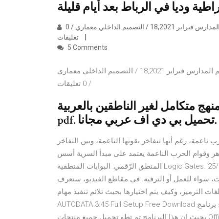
أساسيات تصميم المدارس: إليك أهم ما يجب أن تعرفه حول تصميم المدارس فبراير 18,2021 / التصميم الداخلي معماري / 0
تعليقات
5 Comments
أساسيات تصميم المدارس: إليك أهم ما يجب أن تعرفه حول تصميم المدارس فبراير 18,2021 / التصميم الداخلي معماري
/ 0 تعليقات
تكامل لغير الناطقين بالعربية pdf كتب محمود شاكر
pdf. تحميل بي دي اف عربي مجانا.
 ناعمة، رغم أنها تتفاخر بقوتها الناعمة، وبين التفاخر
هر وقوام الحرب الناعمة يعتمد على مبدأ السرية أسس
المنطق الرّقمي: البوابات المنطقية Logic Gates. 25/04/2015. 6 تعليقات yousef. 10/11/2015 في 11:59. يعطيك كل
نت، سواء للعمل أو الترفيه. في مقاطع الفيديو، ستعرف
ت الترميز، وكيف يتم اختيارها بحيث تلائم تنفيذ مهام
AUTODATA 3.45 Full Setup Free Download شرح برنامج AUTODATA 3.45 : هو تطبيق شامل يعمل في بيئة الويندوز ,
بحيث ان هذا البرنامج تم تطو تحميل جميع منتجات Office 2016 مع أداة التفعيل مدى الحياة لسنة 2017 تتم مراجعة كافة