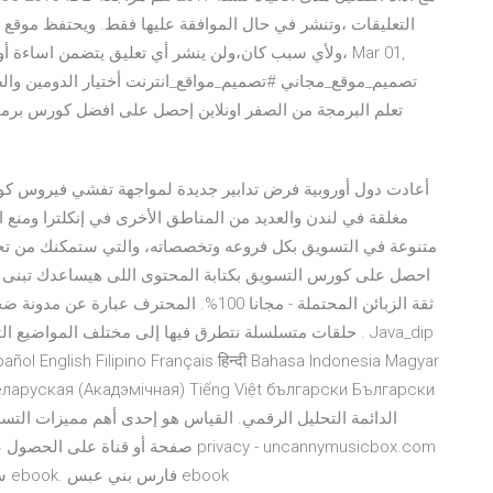
التعليقات ،وتنشر في حال الموافقة عليها فقط. ويحتفظ موقع
،ولأي سبب كان،ولن ينشر أي تعليق يتضمن اساءة أوخروج
أعادت دول أوروبية فرض تدابير جديدة لمواجهة تفشي فيروس كو
مغلقة في لندن والعديد من المناطق الأخرى في إنكلترا ومن
متنوعة في التسويق بكل فروعه وتخصصاته، والتي ستمكنك من تحق
احصل على كورس التسويق بكتابة المحتوى اللى هيساعدك تبنى 
ثقة الزبائن المحتملة - مجانا 100%. المحت
حلقات متسلسلة نتطرق فيها إلى مختلف المواضيع التقنية ال
еларуская (Акадэмічная) Tiếng Việt български Български
الدائمة التحليل الرقمي. القياس هو إحدى أهم مميزات الت
صفحة أو قناة على الحصول على البيانات 
pdf collection. سلسلة الطبخ العالمي : حلويات الشاي ebook. فارس بني عبس ebook