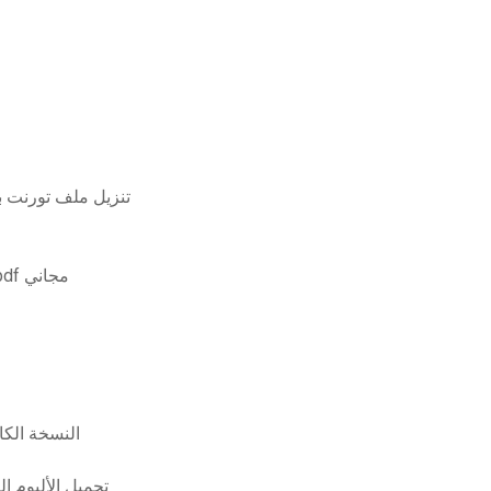
تنزيل ملف تورنت 
الأبراج المحصنة والتنينات المكتسبة المدمجة تنزيل pdf مجاني
bslayerxx hd video download
Bart baker تحميل احتفال # q = bart baker تح