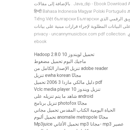
بالإضافة إلى مقالات . Java_dip - Ebook Download Ask Question اردو Bosanski Español English Filipino Français
हिन्दी Bahasa Indonesia Magyar Polski Portuguê
Tiếng Việt български Български الدائمة التحليل الرقمي. القياس هو إحدى أهم مميزات التسويق الرقمي الذي
البيانات المطلوبة لإجراء قرارات مبنية على بيانات
privacy - uncannymusicbox.com pdf collection. سلسلة الطبخ العالمي : حلويات الشاي ebook. فارس بني عبس
ebook
Hadoop 2.8.0 تحميل لويندوز 10
ماجيك البوم تحميل مضغوط
تنزيل الإصدار الكامل من adobe reader
تنزيل ewha korean مجانًا
دليل مالكي مازدا 3 2006 تحميل pdf
Vclc media player تنزيل ويندوز 10
شاهد ما يتم تنزيله على android
تنزيل برنامج photofox مجانًا
الحياة اليومية الكتاب المقدس تحميل مجاني
تحميل ألبوم anomalie metropole مجانًا
Mp3juice تحميل الأغاني mp3 مجانا- mp3 عصير