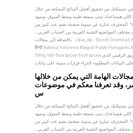
ي ستمكنك من تحقيق أفضل النتائج الممكنة من خلال
 اللى هيساعدك تبنى سمعة طيبة وسط السوق، وتمهد
عملية البيع، وتكسب ثقة الزبائن المحتملة - مجانا 100%. المحترف عبارة عن مدونة ضخمة تضم عدد كبير من
ختلف المواضيع التقنية القريبة من الشباب العربي ،
بالإضافة إلى مقالات . Java_dip - Ebook Download Ask Question اردو Bosanski Español English Filipino Français
हिन्दी Bahasa Indonesia Magyar Polski Portuguê
Tiếng Việt български Български الدائمة التحليل الرقمي. القياس هو إحدى أهم مميزات التسويق الرقمي الذي
البيانات المطلوبة لإجراء قرارات مبنية على بيانات
الات الهامة التي يمكن من خلالها
مر، وقد تعرفنا معكم في موضوعات
س
ي ستمكنك من تحقيق أفضل النتائج الممكنة من خلال
 اللى هيساعدك تبنى سمعة طيبة وسط السوق، وتمهد
عملية البيع، وتكسب ثقة الزبائن المحتملة - مجانا 100%. المحترف عبارة عن مدونة ضخمة تضم عدد كبير من
ختلف المواضيع التقنية القريبة من الشباب العربي ،