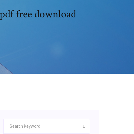
تصميم المنطق الرقمي براين هولزسوورث الحل df free download