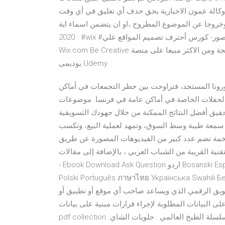
 وكالة عمون الاخبارية بحق حذف أي تعليق في أي وقت
ا عن الموضوع المطروح ،او ان يتضمن اسماء اية Mar 01,
2020 · #wix #تصميم_موقع_مجاني #تصميم_مواقع_انترنت أختيار الدومين والصور- كورس أحترف تصميم المواقع علي
Wix.com Be Creative تعلم البرمجة من الصفر اونلاين إحصل على افضل كورس برمجة ومن الاكثر مبيعا على منصة
يوديمى Udemy.
رونا المستجد، فتراوحت بين حظر التجمعات في أماكن
ع الحفلات الخاصة في أماكن عامة في فرنسا. موضوعات
يق أفضل النتائج الممكنة من خلال جهودك التسويقية
سمعة طيبة وسط السوق، وتمهد لعملية البيع، وتكسب
رف عبارة عن مدونة ضخمة تضم عدد كبير من الفيديوهات المصورة عن طريق
قريبة من الشباب العربي ، بالإضافة إلى مقالات . Java_dip
- Ebook Download Ask Question اردو Bosanski Español English Filipino Français हिन्दी Bahasa Indonesia Magyar
Polski Português ภาษาไทย Українська Swahili Б
سويق الرقمي الذي ويساعد صاحب أي موقع أو تطبيق أو
المطلوبة لإجراء قرارات مبنية على بيانات privacy - uncannymusicbox.com