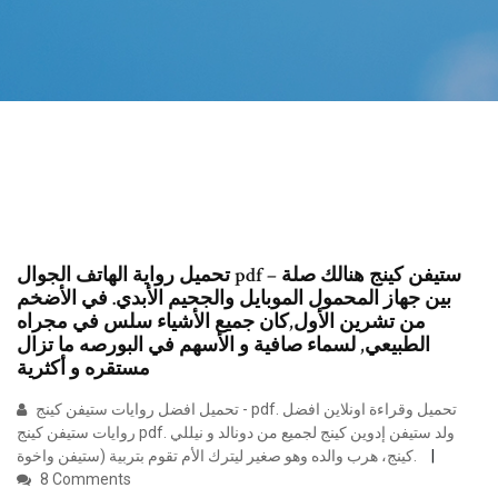
تحميل رواية الهاتف الجوال pdf – ستيفن كينج هنالك صلة
بين جهاز المحمول الموبايل والجحيم الأبدي. في الأضخم
من تشرين الأول,كان جميع الأشياء سلس في مجراه
الطبيعي, لسماء صافية و الأسهم في البورصه ما تزال
مستقره و أكثرية
تحميل افضل روايات ستيفن كينج - pdf. تحميل وقراءة اونلاين افضل
روايات ستيفن كينج pdf. ولد ستيفن إدوين كينج لجميع من دونالد و نيللي
كينج، هرب والده وهو صغير ليترك الأم تقوم بتربية (ستيفن واخوة.
8 Comments