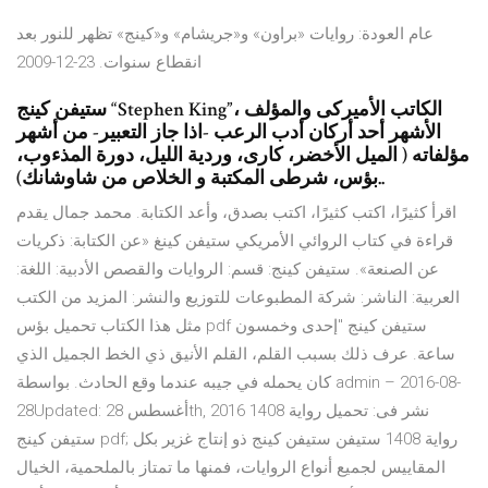
عام العودة: روايات «براون» و«جريشام» و«كينج» تظهر للنور بعد
انقطاع سنوات. 23-12-2009
ستيفن كينج “Stephen King”، الكاتب الأميركى والمؤلف
الأشهر أحد أركان أدب الرعب -اذا جاز التعبير- من أشهر
مؤلفاته ( الميل الأخضر، كارى، وردية الليل، دورة المذءوب،
بؤس، شرطى المكتبة و الخلاص من شاوشانك)..
اقرأ كثيرًا، اكتب كثيرًا، اكتب بصدق، وأعد الكتابة. محمد جمال يقدم
قراءة في كتاب الروائي الأمريكي ستيفن كينغ «عن الكتابة: ذكريات
عن الصنعة». ستيفن كينج: قسم: الروايات والقصص الأدبية: اللغة:
العربية: الناشر: شركة المطبوعات للتوزيع والنشر: المزيد من الكتب
مثل هذا الكتاب تحميل بؤس pdf ستيفن كينج "إحدى وخمسون
ساعة. عرف ذلك بسبب القلم، القلم الأنيق ذي الخط الجميل الذي
كان يحمله في جيبه عندما وقع الحادث. بواسطة admin – 2016-08-
28Updated: أغسطس 28th, 2016 نشر فى: تحميل رواية 1408
ستيفن كينج pdf; رواية 1408 ستيفن ستيفن كينج ذو إنتاج غزير بكل
المقاييس لجميع أنواع الروايات، فمنها ما تمتاز بالملحمية، الخيال