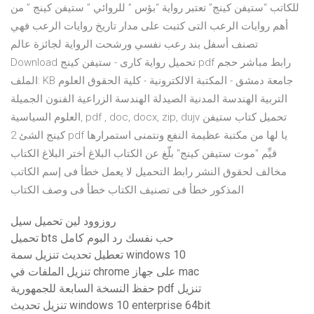
للكاتب “ستيفن كينج” تعتبر رواية “بؤس ” للروائي ” ستيفن كينج ” من
أهم روايات الرعب التى كتبت على مدار تاريخ روايات الرعب فهي
تصنف أسفل بند رعب نفسي ورشحت الرواية لجائزة عالم
Download تحميل رواية كارى - ستيفن كينج.pdf رابط مباشر حجم
الملف: KB جامعة دمشق - المكتبة الالكترونية - كلية الحقوق العلوم
التربية الهندسة المدنية الصيدلة الهندسة الزراعية الفنون الجميلة
العلوم السياسية, pdf , doc, docx, zip, dujv تحميل كتاب ستيفن
كينج الشئ 2 pdf يا لها من مكتبة عظيمة النفع ونتمنى استمرارها
قيِّم "موت ستيفن كينج" بلّغ عن الكتاب البلاغ أختر البلاغ الكتاب
مخالف لحقوق النشر رابط التحميل لا يعمل خطأ فى إسم الكاتب
المذكور خطأ فى تصنيف الكتاب خطأ فى وصف الكتاب
روزوود لين تحميل سيل
تحميل bts حب نفسك رد البوم كامل
تعطيل تحديث تنزيل سمة windows 10
تنزيل الملفات في chrome على جهاز mac
حفظ النسخة السابعة للجمهورية pdf تنزيل
تنزيل تحديث windows 10 enterprise 64bit