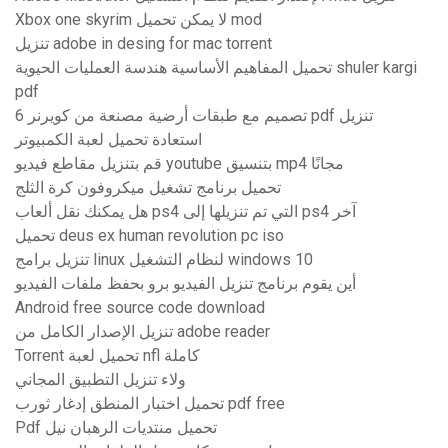
Xbox one skyrim لا يمكن تحميل mod
تنزيل adobe in desing for mac torrent
تحميل المفاهيم الأساسية هندسة العمليات الحيوية shuler kargi
pdf
تصميم مع طبقات أرضية مصنعة من كويرنر 6 pdf تنزيل
استعادة تحميل لعبة الكمبيوتر
قم بتنزيل مقاطع فيديو youtube بتنسيق mp4 مجانًا
تحميل برنامج تشغيل ميكروفون كرة الثلج
هل يمكنك نقل ألعاب ps4 التي تم تنزيلها إلى ps4 آخر
تحميل deus ex human revolution pc iso
تنزيل برامج linux لنظام التشغيل windows 10
أين يقوم برنامج تنزيل الفيديو برو بحفظ ملفات الفيديو
Android free source code download
تنزيل الإصدار الكامل من adobe reader
Torrent تحميل لعبة nfl كاملة
ولاء تنزيل التطبيق المجاني
تحميل اختبار المنطق إدغار ثورب pdf free
Pdf تحميل منتديات الرهبان نيل