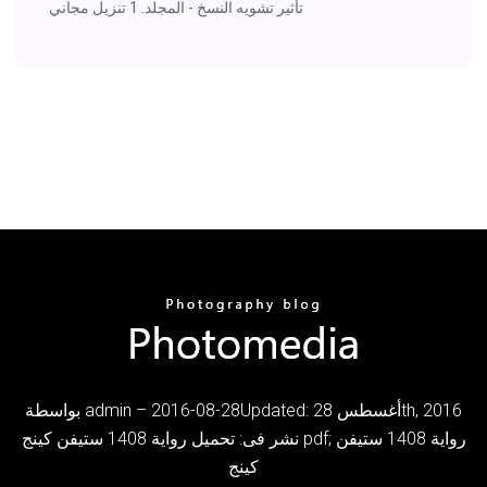
تأثير تشويه النسخ - المجلد. 1 تنزيل مجاني
بواسطة admin – 2016-08-28Updated: أغسطس 28th, 2016
نشر فى: تحميل رواية 1408 ستيفن كينج pdf; رواية 1408 ستيفن
كينج