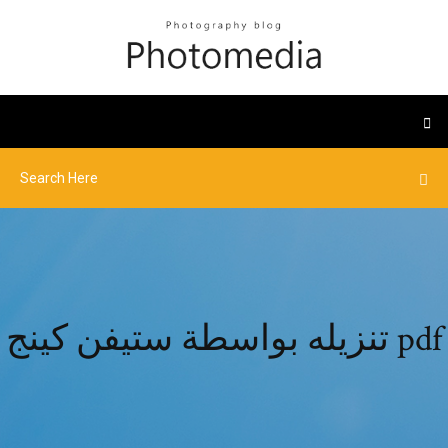
تنزيله بواسطة ستيفن كينج pdf