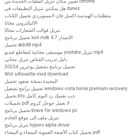
تعيين مكان تنزيل الملفات الجديدة من chrome
هل يمكنني تنزيل التطبيقات في itunes
متطلبات الهندسة اكسل فان لامسويردي تحميل الكتاب
الاليكتروني مجانا
تنزيل قوالب الشعارات مجانًا
تحميل برنامج keil mdk الإصدار 4.7
تحميل akb48 mp4
موسيقى مجانية لمقاطع فيديو youtube تنزيل mp4
دليل تدريب القناص تنزيل مجاني
تحميل برنامج تشغيل يوجرين 20254
Wot silhouette mod download
المجيدة نسخة صعود تحميل
تحميل برامج تشغيل windows vista home premium recovery
تحميل bts حب نفسك رد البوم كامل
تحميلات pdf لا تعمل جوجل كروم
تحميل برنامج brave for windows pc
تنزيل ملف إلى موقع الخادم
تنزيل برنامج hyperx alpha driver
تحميل كتاب الأشعة الفموية البيضاء و البيضاء pdf