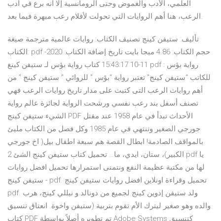
العلمي، الأدب والغموض وحتى الرومانسية إلا أنه برع في أدب
الرعب، هنا أهم الروايات التي تحولت لأفلام رعب مبهرة فيما بعد.
تأليف: ستيفن كينج تصنيف الكتاب: روايات عالمية مترجمة صيغة
الكتاب: pdf حجم الكتاب: 4.86 ميجا بايت تاريخ إضافة الكتاب: 2020-
11-10 15:43:17 كتاب رواية بؤس لـ ستيفن كينغ pdf : رواية بؤس
للكاتب “ستيفن كينج” تعتبر رواية “بؤس ” للروائي ” ستيفن كينج ” من
أهم روايات الرعب التى كتبت على مدار تاريخ روايات الرعب فهي
تصنف أسفل بند رعب نفسي ورشحت الرواية لجائزة عالم رواية
الشيء ستيفن كينج PDF الأحداث تبدأ في عام 1958 عند مقتل
جورجي الصغير وتنتهي في عام 1985 وكل فصل من الكتاب مليئ
بالمواقف الصادمة! ابطال القصة هم سبعة اطفال بيل( اخ جورجي
الكبير)، ستان، ايدي، ما… تحميل كتاب ستيفن كينج الشئ 2 pdf يا
لها من مكتبة عظيمة النفع ونتمنى استمرارها تحميل افضل روايات
ستيفن كينج - pdf. تحميل وقراءة اونلاين افضل روايات ستيفن كينج
pdf. ولد ستيفن إدوين كينج لجميع من دونالد و نيللي كينج، هرب
والده وهو صغير ليترك الأم تقوم بتربية (ستيفن واخوة. انعتاق تنسيق
كتاب PDF تم تطويره أصلاً بواسطة Adobe Systems كتنسيق