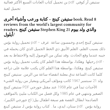
بن تحميل كتاب العادات السبع الأكثر فعالية pdf ستيفن آر كوفي.
تحميل لعبة
ستيفن كينج – كتابة ورعب وأشياء أخرى book. Read 8
reviews from the world's largest community for
readers. ستيفن كينج Stephen King والذي ولد بيوم 21
أيلول/
تحميل رواية بؤس pdf – ستيفن كينج إحدى وخمسون ساعة. عرف
ذلك بسبب القلم، القلم الأنيق ذي الخط الجميل الذي كان يحمله في
جيبه عندما وقع الحادث. وقد تمكن من الوصول إليه والاحتفاظ به بعد
رحيلها. وهكذا، بواسطة هذا القلم كان يكتب تحميل رواية بؤس pdf -
ستيفن كينج. وهكذا، بواسطة هذا القلم كان يكتب علامة على ذراعه
كلما كانت الساعة تدق معلنة انقضاء ساعة من الزمن. ستيفن كينج
ولد 21 سبتمبر 1947 كاتب ومؤلف أمريكي ومعيار من رواية الشيء
ستيفن كينج PDF الأحداث تبدأ في عام 1958 عند مقتل جورجي
الصغير وتنتهي في عام 1985 وكل فصل من الكتاب مليئ بالمواقف
الصادمة! ابطال القصة هم سبعة اطفال بيل( اخ جورجي الكبير)،
ستان، ايدي، ما… كتاب رواية بؤس لـ ستيفن كينغ pdf : رواية بؤس