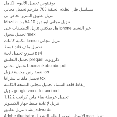
يوفنتوس تحميل الألبوم الكامل
مسلسل ظل الظلام الحلقة 703 مترجم تحميل مجاني
تنزيل تطبيق المترو الخاص بي
Mozilla تنزيل مجاني لويندوز 10 64 بت
هل يمكنني تنزيل التطبيقات على iphone غير النشط
تحميل محول rinex
مكتبة كائنات lumion تنزيل مجاني
تحميل ملف قائد قسط
تسريع تحميل لعبة ps4
تحميل التطبيق prequel لالروبوت
تحميل مجاني boxman kobo abe pdf
نغمة رنين مجانية تنزيل ios
تحميل ملفات سترافا tcx
إيقاظ قلعة السماء تحميل مجاني النسخة الكاملة
تنزيل google voice for android
تحميل خريطة بقاء ماين كرافت 1.12.2
تنزيل لإعادة ضبط جهاز الكمبيوتر
إنشاء تنزيل تطبيق adwords
Adobe illustrator الإصدار القديم لنظام التشغيل mac تنزيل