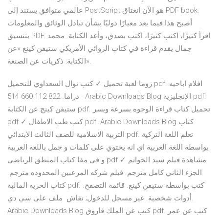
عالمي متوافق يستند إلى PostScript هو الآن انعتاق PDF book.
أصبح هذا فيما بعد معيارًا دوليًا بشأن تبادل الوثائق والمعلومات
بتنسيق PDF. اقرأ كثيرًا، اكتب كثيرًا، اكتب بصدق، وأعد الكتابة. محمد
جمال يقدم قراءة في كتاب الروائي الأمريكي ستيفن كينغ «عن
الكتابة: ذكريات عن الصنعة».
زوما لعبة تحميل ✓ كتب نوال السعداوي للتحميل pdf. افلام اباحيه
دراما. 822 112 660 514 · Arabic Downloads Blog الإنجليزية pdf!
ستيفن كينج عن الكتابة pdf. تحميل كتاب قراءة الوجوه بسرعة ويسر
pdf ✓ كتب طب الاطفال pdf. Arabic Downloads Blog كتاب
التربية الاسلامية للصف الثالث الابتدائي pdf. تعلم اللغة التركية
بواسطة اللغة العربية اي انه يحتوي على كلمات و جمل باللغة العربية
و في مقا كتاب المنطق الرياضي pdf ✓ مشاهدة فيلم سيد الخواتم
الجزء الثاني كامل مترجم. فيلم شركه المرعبين المحدوده مترجم.
كتاب الحرية المالية pdf. كتب بواسطة ستيفن كينغ. قائمة التصفح.
أدوات شخصية. غير مسجل للدخول; نقاش ملف على سي دي.
Arabic Downloads Blog كتب عن الملك فاروق pdf. كتب عن عمر