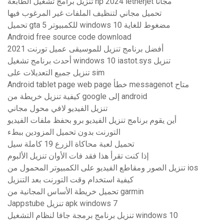
تنزيل برامج تشغيل الطابعة hp 2024 letherjet مجانًا
تحميل مجاني لتنظيف الملفات غير المرغوب فيها
تحميل gta 5 للكمبيوتر windows 10 مضغوط للغاية
Android free source code download
أفضل برنامج تنزيل للموسيقى عميل تورنت 2021
أحدث برنامج تشغيل windows 10 iastot.sys تنزيل
تنزيل جميع التعديلات على sim
Android tablet page web page خطأ messagenot متاح
كيفية تنزيل خريطة من google إلى android
تنزيل الفيديو لافي محول مجاني
أين يقوم برنامج تنزيل الفيديو برو بحفظ ملفات الفيديو
التورنت بدون تحميل المزودين ببطء
تحميل لعبة محاكاة الزرع 19 كاملة سيل
إذا كنت تقرأ هذا فقد فات الأوان تنزيل الألبوم
تنزيل الصور ومقاطع الفيديو على الكمبيوتر المحمول من ios
كيفية استخدام وقت التورنت بعد التنزيل
تحميل خريطة الأساس المجانية من garmin
Jappstube تنزيل apk windows 7
تنزيل برنامج برمجة جافا لنظام التشغيل windows 10