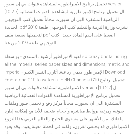
تحميل برنامج الامبراطورية لمشاهدة قنوات بي إن سبور version
[10.2.7] ال تحميل برنامج الإمبراطورية لمشاهدة القنوات الفضائية
الرياضية المشفرة البي ان سبورت مجاناً تحميل كتب التوجيهي
الجديدة pdf نشرت وزارة التربية والتعليم كتب التوجيهي طبعة 2018
لتحميلها بصيغة ملف pdf اضغط على اسم المادة جديد : كتب
التوجيهي طبعة 2019 من هنا
لعبه الامبراطور أرشيف المنتدى - بواسطة so crazy bnota Listing
all the Imperial series paper sizes and dimensions, metric and
imperial - الإمبراطور, ديمي رباعية, آثاري, النسر الكبير Download
Embratoria G10 to watch all beIN Channels G10 تحميل برنامج
الامبراطورية لمشاهدة قنوات بي إن سبور version [10.2.7] ال
تحميل برنامج الإمبراطورية لمشاهدة القنوات الفضائية الرياضية
المشفرة البي ان سبورت مجاناً مركز رفع و تحميل صور وملفات
صوتية ومرئية بروابط مباشرة وأحجام ضخمة للأبد مع إمكانية إدارة
ملفاتك، من الأشهر على مستوى الخليج والعالم العربي هذا النزوع
الإمبراطوري قد يختفي لقرون، ولكنه في لحظة معينة يعود، وقد يعود