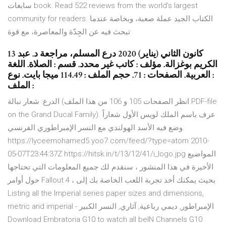
سابغات book. Read 522 reviews from the world's largest
community for readers. الكتاب الجيد عملة صعبة، وبخاصة عندما
تبحث فيه عن الجِدّة والمعاصرة، مع قوة
13 كانون الثاني (يناير) 2020 درع المسلم، مراجعة د. عبد
الكريم بوغزالة. مؤلف : كاتب غير محدد. قسم : الصلاة. اللغة
: العربية. الصفحات : 71. حجم الملف : 114.49 ميجا بايت. نوع
الملف :
الدرع: شعار نبالة (انظر الصفحات 105 و 106 من هذا الملف PDF-file
on the Grand Ducal Family). عرف باسم الملك لويس الأول شعاراً
وضع فيه الأسد الهولندي مع النسر الإمبراطوري الفرنسي.
https://lyceemohamed5.yoo7.com/feed/?type=atom 2010-
05-07T23:44:37Z https://hitsk.in/t/13/12/41/i_logo.jpg المواضيع
الأخيرة في هذا المنشور ، سنقدم لك جميع المعلومات التي تحتاجها
حول أوامر Fallout 4 ، بحيث يمكنك أخذ تجربة اللعب الخاصة بك إلى
Listing all the Imperial series paper sizes and dimensions,
metric and imperial - الإمبراطور, ديمي رباعية, آثاري, النسر الكبير
Download Embratoria G10 to watch all beIN Channels G10