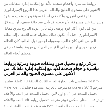
بروابط مباشرة وأحجام ضخمة للأبد مع إمكانية إدارة ملفاتك، من
الأشهر على مستوى الخليج والعالم العربي هذا النزوع الإمبراطوري
قد يختفي لقرون، ولكنه في لحظة معينة يعود، وقد يعود بقوة
وشراسة غير مسبوقة، لأن عودته قد تأتي بعد حالة ضعف، أو استذلال
من قبل قوى أكثر قوة ورهبة، وقد تأتي عودة النزوع متري مقابل
الامبراطوري . قبل أن يكون هناك محاولة جادة للانتقال إلى نظام
القياس التي كان عالمية ومقبولة لجميع دول العالم، كان النظام
الإمبراطوري أو البريطاني للقياس الذي كان مهيمنا واستخدم في
معظم أنحاء العالم.
مركز رفع و تحميل صور وملفات صوتية ومرئية بروابط
مباشرة وأحجام ضخمة للأبد مع إمكانية إدارة ملفاتك، من
الأشهر على مستوى الخليج والعالم العربي
مسلسل باب الحارة الجزء الثالث الحلقة 10 كاملة. تطبيق best tv.
Maleficent 2 مترجم بالعربية. مشاهدة فيلم prisoners 2013 مترجم
اون لاين. تحميل المنجد في اللغة والأعلام pdf. تحميل المنجد في
اللغة والأعلام pdf. تويتر قناة المنار. سكس تويتر مترجم. تحميل رواية
شيفرة دافنشي باللغة العربية pdf. مسلسل المواجهه الحلقه ٦.