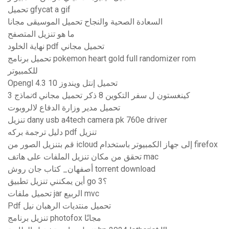
تحميل gfycat a gif
السعادة الصحية والنجاح تحميل الموسيقى مجانا
ما هو تنزيل المتصفح
نهاية الخلود pdf تحميل مجاني
تحميل برنامج pokemon heart gold full randomizer rom
للكمبيوتر
Opengl 4.3 تحميل إنتل ويندوز 10
نماذج 3d كينغستون ل سفر التكوين 8 ذكر تحميل مجاني
تحميل مدير وزارة الدفاع لالروبوت
تنزيل dany usb a4tech camera pk 760e driver
دليل ترجمة بركه pdf تنزيل
قم بتنزيل الصور من icloud إلى جهاز الكمبيوتر باستخدام firefox
تحقق من مكان تنزيل الملفات على هاتف mac
أصفهان_ كتاب جان روش torrent download
أين يمكنني تنزيل تطبيق go 3؟
تحميل ملفات jar الربيع mvc
Pdf تحميل منتديات الرهبان نيل
تنزيل برنامج photofox مجانًا