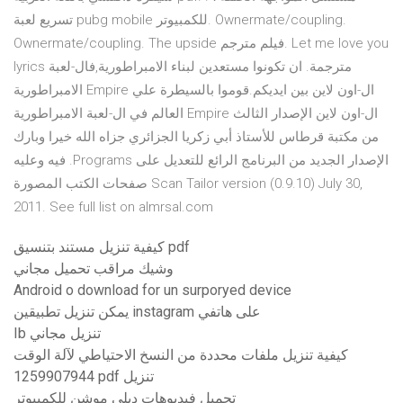
تسريع لعبة pubg mobile للكمبيوتر. Ownermate/coupling.
Ownermate/coupling. The upside فيلم مترجم. Let me love you
lyrics مترجمة. ان تكونوا مستعدين لبناء الامبراطورية,فال-لعبة
الامبراطورية Empire ال-اون لاين بين ايديكم.قوموا بالسيطرة علي
العالم في ال-لعبة الامبراطورية Empire ال-اون لاين الإصدار الثالث
من مكتبة قرطاس للأستاذ أبي زكريا الجزائري جزاه الله خيرا وبارك
فيه وعليه .Programs الإصدار الجديد من البرنامج الرائع للتعديل على
صفحات الكتب المصورة Scan Tailor version (0.9.10) July 30,
2011. See full list on almrsal.com
كيفية تنزيل مستند بتنسيق pdf
وشيك مراقب تحميل مجاني
Android o download for un surporyed device
يمكن تنزيل تطبيقين instagram على هاتفي
Ib تنزيل مجاني
كيفية تنزيل ملفات محددة من النسخ الاحتياطي لآلة الوقت
1259907944 pdf تنزيل
تحميل فيديوهات ديلي موشن للكمبيوتر