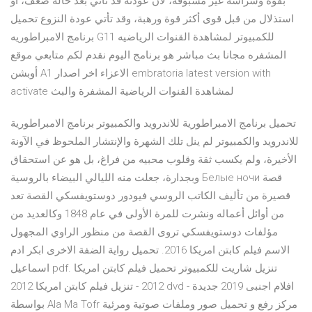
بقوة وشراسة غير مسبوقة، لأن عودته قد تأتي بعد حالة ضعف، أو
استذلال من قبل قوى أكثر قوة ورهبة، وقد تأتي عودة النزوع تحميل
برنامج الامبراطوريه G11 للكمبيوتر لمشاهدة القنوات الرياضيه
المشفره مجانا بث مباشر هو برنامج اليوم نقدم لكم متابعي موقع
أوبشن A1 الاعزاء اخر اصدار embratoria latest version with
activate لمشاهدة القنوات الرياضية المشفرة والبث
تحميل برنامج الامبراطورية للاندرويد والكمبيوتر برنامج الامبراطورية
للاندرويد والكمبيوتر لم ينل تلك الشهرة والإنتشار الملحوظ في الآونة
الأخيرة، ولم يكسب ثقة وقلوب محبيه من فراغ، بل هو عن استحقاق
وبجدارة، جعلت منه الليالي البيضاء بالروسية Белые ночи قصة
قصيرة من تأليف الكاتب الروسي فيودور دوستويفسكي القصة تعد
من أوائل أعماله ونشرت للمرة الأولى في عام 1848 وكالعديد من
مؤلفات دوستويفسكي تروى القصة من منظور الراوي المجهول
الاسم فيلم كابتن امريكا 2016. تحميل رواية الضفة الاخرى ابكر ادم
اسماعيل pdf. تنزيل شاريت للكمبيوتر تحميل فيلم كابتن امريكا
2012 - تنزيل فيلم كابتن امريكا 2012 dvd افلام اجنبى 2019 جديدة -
بواسطة Ala Ma Tofr مركز رفع و تحميل صور وملفات صوتية ومرئية