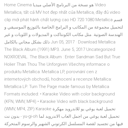
Home Cinema هو نسخة من البرنامج الأصلي ميديا Video
Metallica, tất cả MV hot đẹp nhất của Metallica, đầy đủ video
clip mới phát hành chất lượng cao HD 720 1080 Metallica قسم
لتحميل مجموعة من المكاتب و البرامج الخاصة بالتوزيع الموسيقي و
الهندسة الصوتية..مثل مكاتب الكونتاكت و المديولات و اللوبات و غير
ذلك بشكل مجاني بالكامل Jun 05, 2017 · Download Metallica
The Black Album (1991) MP3. June 5, 2017 Uncategorized
NOXROEVAL. The Black Album : Enter Sandman Sad But True
Holier Than Thou The Unforgiven Všechny informace o
produktu Metallica: Metallica LP, porovnání cen z
internetových obchodů, hodnocení a recenze Metallica:
Metallica LP. Turn The Page made famous by Metallica
Formats included: • Karaoke Video with color background
(KFN, WMV, MP4) • Karaoke Video with black background
(WMV, MP4, ZIP) Karaoke تحميل لعبة يوغي يو للاندرويد مهكرة
بدون نت - yu-gi-oh تحميل لعبة يوغي من اجمل العاب الاندرويد لما
فيها من تجسيد لقصة المسلسل الكرتوني الشهير والرسوم المتحركة