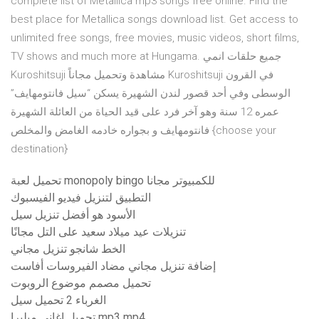
complete list of Metallica mp3 songs free online. Find the
best place for Metallica songs download list. Get access to
unlimited free songs, free movies, music videos, short films,
TV shows and much more at Hungama. جميع حلقات انمي
Kuroshitsuji مشاهدة وتحميل مجاناً Kuroshitsuji في القرون
الوسطى وفي أحد قصور لندن الشهيرة يسكن “سيل فانتومهايف”
عمره 12 سنة وهو آخر فرد على قيد الحياة من العائلة الشهيرة
فانتومهايف و بجواره خادمه الغامض والمخلص {choose your
destination}
تحميل لعبة monopoly bingo للكمبيوتر مجانا
التطبيق لتنزيل فيديو الفيسبوك
الأسود هو أفضل تنزيل سيل
تنزيلات عيد ميلاد سعيد على التل مجانًا
الخط شانجو تنزيل مجاني
إضافة تنزيل مجاني مضاد الفيروسات أفاست
تحميل مصمم موضوع الروبوت
الغرباء 2 تحميل سيل
تحميل اغاني ميليرا mp3 mp4