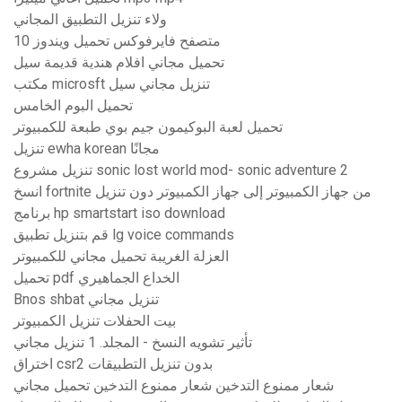
ولاء تنزيل التطبيق المجاني
متصفح فايرفوكس تحميل ويندوز 10
تحميل مجاني افلام هندية قديمة سيل
مكتب microsft تنزيل مجاني سيل
تحميل البوم الخامس
تحميل لعبة البوكيمون جيم بوي طبعة للكمبيوتر
تنزيل ewha korean مجانًا
تنزيل مشروع sonic lost world mod- sonic adventure 2
انسخ fortnite من جهاز الكمبيوتر إلى جهاز الكمبيوتر دون تنزيل
برنامج hp smartstart iso download
قم بتنزيل تطبيق lg voice commands
العزلة الغريبة تحميل مجاني للكمبيوتر
تحميل pdf الخداع الجماهيري
Bnos shbat تنزيل مجاني
بيت الحفلات تنزيل الكمبيوتر
تأثير تشويه النسخ - المجلد. 1 تنزيل مجاني
اختراق csr2 بدون تنزيل التطبيقات
شعار ممنوع التدخين شعار ممنوع التدخين تحميل مجاني