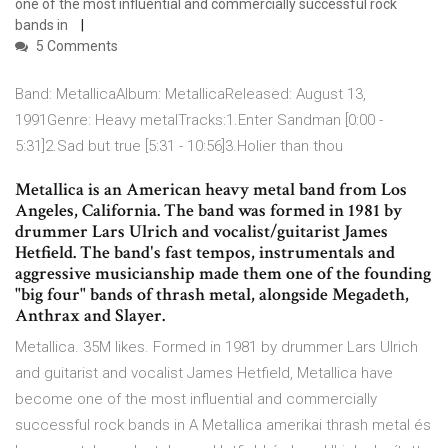
one of the most influential and commercially successful rock
bands in
5 Comments
Band: MetallicaAlbum: MetallicaReleased: August 13,
1991Genre: Heavy metalTracks:1.Enter Sandman [0:00 -
5:31]2.Sad but true [5:31 - 10:56]3.Holier than thou
Metallica is an American heavy metal band from Los
Angeles, California. The band was formed in 1981 by
drummer Lars Ulrich and vocalist/guitarist James
Hetfield. The band's fast tempos, instrumentals and
aggressive musicianship made them one of the founding
"big four" bands of thrash metal, alongside Megadeth,
Anthrax and Slayer.
Metallica. 35M likes. Formed in 1981 by drummer Lars Ulrich
and guitarist and vocalist James Hetfield, Metallica have
become one of the most influential and commercially
successful rock bands in A Metallica amerikai thrash metal és