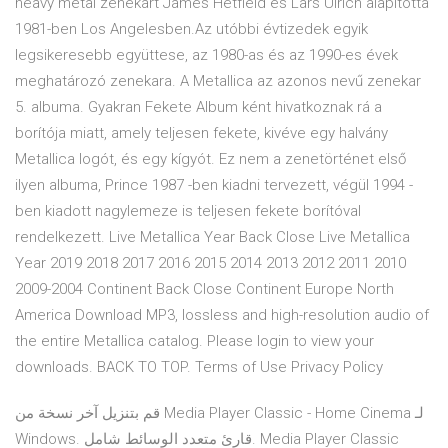
heavy metal zenekart James Hetfield és Lars Ulrich alapította
1981-ben Los Angelesben.Az utóbbi évtizedek egyik
legsikeresebb együttese, az 1980-as és az 1990-es évek
meghatározó zenekara. A Metallica az azonos nevű zenekar
5. albuma. Gyakran Fekete Album ként hivatkoznak rá a
borítója miatt, amely teljesen fekete, kivéve egy halvány
Metallica logót, és egy kígyót. Ez nem a zenetörténet első
ilyen albuma, Prince 1987 -ben kiadni tervezett, végül 1994 -
ben kiadott nagylemeze is teljesen fekete borítóval
rendelkezett. Live Metallica Year Back Close Live Metallica
Year 2019 2018 2017 2016 2015 2014 2013 2012 2011 2010
2009-2004 Continent Back Close Continent Europe North
America Download MP3, lossless and high-resolution audio of
the entire Metallica catalog. Please login to view your
downloads. BACK TO TOP. Terms of Use Privacy Policy
قم بتنزيل آخر نسخة من Media Player Classic - Home Cinema لـ
Windows. قارئ متعدد الوسائط شامل. Media Player Classic