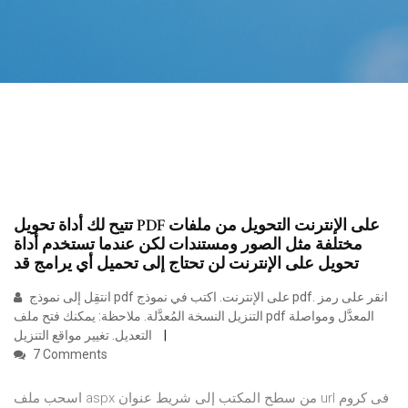
تتيح لك أداة تحويل PDF على الإنترنت التحويل من ملفات
مختلفة مثل الصور ومستندات لكن عندما تستخدم أداة
تحويل على الإنترنت لن تحتاج إلى تحميل أي يرامج قد
انتقِل إلى نموذج pdf على الإنترنت. اكتب في نموذج pdf. انقر على رمز
التنزيل النسخة المُعدَّلة. ملاحظة: يمكنك فتح ملف pdf المعدَّل ومواصلة
التعديل. تغيير مواقع التنزيل
7 Comments
اسحب ملف aspx من سطح المكتب إلى شريط عنوان url فى كروم