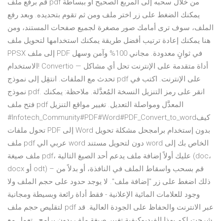
قم برفع ملف pdf من خلال سحبه إلى المربع الصحيح أو ببساطة
يمكنك الضغط على زر اختر ملف ومن ثم تقوم بتحديده. وبعد رفع
الملف، سوف ترى أمامك صور مصغرة لجميع صفحات المستند، ومن
هنا يمكنك إعادة ترتيب أفضل طريقة يمكنك استخدامها لتحويل ملف
PPSX إلى ملف PDF في ثوانٍ معدودة. مجاني 100% وآمن وسهل
الاستخدام! Convertio — أداة متقدمة على الإنترنت تحل أي مشاكل
تحدث مع الملفات. انتقِل إلى نموذج pdf على الإنترنت. اكتب في
نموذج pdf. انقر على رمز التنزيل النسخة المُعدَّلة. ملاحظة: يمكنك
فتح ملف pdf المعدَّل ومواصلة التعديل. تغيير مواقع التنزيل
#Infotech_Community#PDF#Word#PDF_Convert_to_wordكيف
تحول ملفات PDF إلى Word بدون إستخدام برامجحل مشكلة تحويل
ملف pdf عربي الي word دون لتحويل مستند word الخاص بك إلى
ملف صيغة pdf، عليك أولاً إضافة ملف يدعم أحد الصيغ التالية (doc،
docx أو odt) – قم بسحب واسقاط الملف في النافذة، أو بدلاً من
ذلك اضغط على زر "إضافة ملف". لا يوجد حدود على حجم الملف ولا
وجود للعلامات المائية الإعلانية - فقط أداة رائعة وبسيطة ومجانية
لتقليص حجم ملف pdf عبر الانترنت والحفاظ على الجودة العالية. قد
شرحت لكم بهذا الفيديوكيفية تغيير صيغة ملف بدون برامج ..تعمل مع