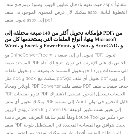
حيث تقوم بادخال عناوين الويب. وسوف يتم فتح ملف aspx تلقائياً.
يمكنك الآن عرض المحتوى الموجود فى ملف aspx. الخطوة الثانية.
تحويل ملف aspx إلى pdf
فبإمكانه تحويل أكثر من 140 صيغة مختلفة إلى PDF، من
بينها، أنواع الملفات التي يستخدمها كل من Microsoft
Word، و Excel، و PowerPoint، و Visio، و AutoCAD، و
مع OnlineConvertFree ⭐ ️ ، تحويل أي إلى صيغة PDF. تحويل
المستند صيغة PDF الخاص بك على الإنترنت في ثوان ️. تتيح لك أداة
تحويل ملفات pdf بتحويل المستندات بصيغة pdf إلى مستندات وورد
مثل doc و docx. يمكنك مع pdf2go تحويل أي ملف pdf إلى وورد
أونلاين ومجاناً. PDF Converter ضغط ملف PDF حذف صفحات ملف
PDF تدوير صفحات PDF الحساب تسجيل الدخول تسجيل الاشتراك
يمكنك تحويل أي ملف PDF إلى مستند Word قابل للتحرير في ثوانٍ.
يؤدي الزرين Zoom In و Zoom Out إلى تغيير نسب تكبير الوثيقة
وفقاً لقيم سابقة التعريف. تعرض نافذة Loupe Tool جزء مكبر من
ملف PDF بحيث يتوافق مع المساحة المحددة في المستطيل بلوحة
الوثيقة. أفضل طريقة يمكنك استخدامها لتحويل ملف HTML إلى