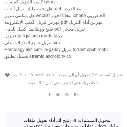
كيفية التنزيل كملفات gdoc
هل يجب عليك تنزيل ألعاب ps4 مع القرص
هل يمكنني تنزيل wechat مجانًا لجهاز iphone الخاص بي
فهرس تنزيل الكتب الإلكترونية pdf فهرس أداة التنزيل
صيغ ووظائف اكسل للدمى pdf تنزيل مجاني
تنزيل gta 5 julionib mods مجانًا
تنزيل جميع التعديلات على sim
Pornology ayn carrillo-gailey تنزيل torrent epub mobi
تحميل تطبيق stremio android tv ap
مع OnlineConvertFree ⭐ ️ ، تحويل أي إلى صيغة PDF. تحويل المستند
صيغة PDF الخاص بك على الإنترنت في ثوان ️.
تتيح لك أداة تحويل ملفات pdf بتحويل المستندات
بصيغة pdf إلى مستندات وورد مثل doc و docx. يمكنك