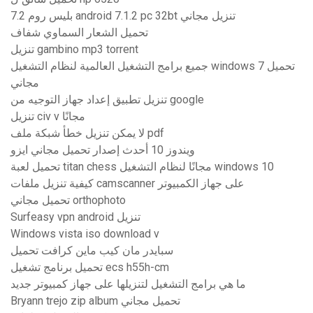
بليس روم 7.2 android 7.1.2 pc 32bt تنزيل مجاني
تحميل الشعار السماوي شفاف
تنزيل gambino mp3 torrent
جميع برامج التشغيل العالمية لنظام التشغيل windows 7 تحميل
مجاني
تنزيل تطبيق إعداد جهاز التوجيه من google
تنزيل civ v مجانًا
لا يمكن تنزيل خطأ شبكة ملف pdf
ويندوز 10 أحدث إصدار تحميل مجاني ايزو
تحميل لعبة titan chess مجانًا لنظام التشغيل windows 10
كيفية تنزيل ملفات camscanner على جهاز الكمبيوتر
تحميل مجاني orthophoto
Surfeasy vpn android تنزيل
Windows vista iso download v
سبايدر مان كيب ماين كرافت تحميل
تحميل برنامج تشغيل ecs h55h-cm
ما هي برامج التشغيل لتنزيلها على جهاز كمبيوتر جديد
Bryann trejo zip album تحميل مجاني