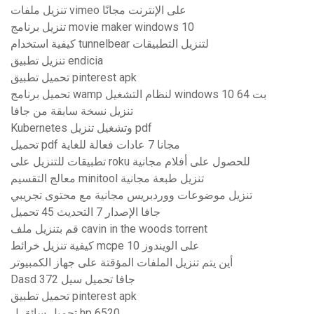
تنزيل ملفات vimeo على الإنترنت مجانًا
تنزيل برنامج movie maker windows 10
كيفية استخدام tunnelbear لتنزيل التطبيقات
تنزيل تطبيق endicia
تحميل تطبيق pinterest apk
تحميل برنامج wamp لنظام التشغيل windows 10 64 بت
تنزيل نسخة سابقة من جافا
Kubernetes وتشغيل تنزيل pdf
تحميل pdf مجانا 7 عادات فعالة للغاية
تطبيقات للتنزيل على roku للحصول على أفلام مجانية
معالج التقسيم minitool تنزيل طبعة مجانية
تنزيل موضوعات ووردبريس مجانية مع محتوى تجريبي
جافا الإصدار 7 التحديث 45 تحميل
قم بتنزيل ملف cavin in the woods torrent
كيفية تنزيل خرائط mcpe على الويندوز 10
أين يتم تنزيل الملفات المؤقتة على جهاز الكمبيوتر
Dasd 372 جافا تحميل سيل
تحميل تطبيق pinterest apk
تحميل سائق ل hp 6520