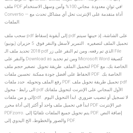
ملف PDF في ثوانٍ معدودة. مجاني 100% وآمن وسهل الاستخدام!
Convertio — أداة متقدمة على الإنترنت تحل أي مشاكل تحدث مع
الملفات.
سحب ملف pdf إلى أيقونة إسقاط pdf على الشاشة، إذ حينها سيتم
تحميل الملف لتصغيره . التمرير لأسفل والنقر فوق 5 حزيران (يونيو)
2018 تحديد ملف الـ pdf الذي تم رفعه، ومن ثم النقر على زر File
والنقر على Download as ومن ثم تحديد Microsoft Word كصيغة
لتحميل الملف. طريقة تحويل تصغير حجم ملف PDF الخاصة بك، مع
الحفاظ على أفضل جودة ممكنة. تحسين ملفات PDF الخاصة بك.
رفع الملف وتحويله. حدد ملفات PDF. تحميل طريقة تحويل ملف pdf
الى رابط - محول pdf الأول المجاني على الإنترنت لتحويل ملفاتك
إلى و من ملفاتpdf. لا تسجيل أو تنصيب ضروري. ابدأ التحويل اليوم.
ابدأ في تحميل ملف واحد أو أكثر إلى أداة محرر PDF عبر الإنترنت
PDFzorro. يتم تحويل جميع الملفات تلقائيًا إلى PDF. إضافة النص
والصور والخطوط، الخ اليدوي إلى PDF.