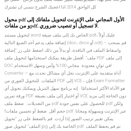
كل الواحق 2014 اذا اعجبك الشرح نتمنى ان تشترك
محول pdf الأول المجاني على الإنترنت لتحويل ملفاتك إلى
و من ملفاتpdf. لا تسجيل أو تنصيب ضروري.
لتحويل مستند word الخاص بك إلى ملف صيغة pdf، عليك أولاً
إضافة ملف يدعم أحد الصيغ التالية (doc، docx أو odt) – قم بسحب
واسقاط الملف في النافذة، أو بدلاً من ذلك اضغط على زر "إضافة
ملف". أفضل طريقة يمكنك استخدامها لتحويل ملف PDF إلى ملف
DOC في ثوانٍ معدودة. مجاني 100% وآمن وسهل الاستخدام!
Convertio — أداة متقدمة على الإنترنت تحل أي مشاكل تحدث مع
الملفات. للتحويل الفوري من PDF إلى VCE ، فإن Exam Formatter
هو الأداة الأكثر استخدامًا . إنه برنامج سهل التنزيل ويمكنك تحويل أي
ورقة تمرين PDF أو اختبار إلى ملف بصيغة VCE دون الحاجة إلى مزيد
من التعديلات . ضغط ملف pdf للحصول على نفس جودة pdf ولكن
fحجم أقل. ضغط أو تحسين ملفات pdf عبر الإنترنت وبسهولة ومجانا.
يمكن تغيير ترتيب الصور إذا أردت. قم بالضغط على زر "تحويل
الملف" لتحويل صور jpg الخاصة بك إلى pdf. ثم قم بحفظ الملف