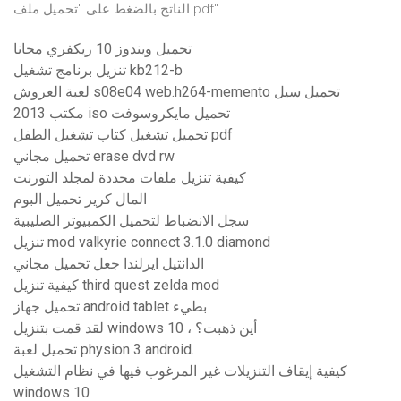
الناتج بالضغط على "تحميل ملف pdf".
تحميل ويندوز 10 ريكفري مجانا
تنزيل برنامج تشغيل kb212-b
لعبة العروش s08e04 web.h264-memento تحميل سيل
مكتب 2013 iso تحميل مايكروسوفت
تحميل تشغيل كتاب تشغيل الطفل pdf
تحميل مجاني erase dvd rw
كيفية تنزيل ملفات محددة لمجلد التورنت
المال كرير تحميل البوم
سجل الانضباط لتحميل الكمبيوتر الصليبية
تنزيل mod valkyrie connect 3.1.0 diamond
الدانتيل ايرلندا جعل تحميل مجاني
كيفية تنزيل third quest zelda mod
تحميل جهاز android tablet بطيء
لقد قمت بتنزيل windows 10 ، أين ذهبت؟
تحميل لعبة physion 3 android.
كيفية إيقاف التنزيلات غير المرغوب فيها في نظام التشغيل
windows 10