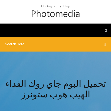
تحميل البوم جاي روك الفداء
الهيب هوب ستونرز