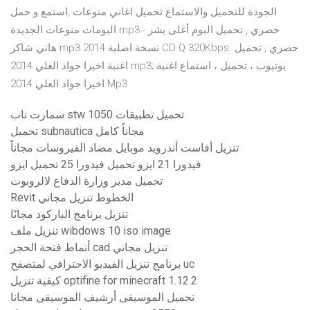
الجودة للتحميل والاستماع تحميل اغاني منوعات ,استمع و حمل
البومات منوعات الجديدة mp3 حصري , تحميل البوم أغلى بشر -
هاني شاكر mp3 2014 نسخة اصلية CD Q 320Kbps. حصري , تحميل
اغنية اخيرا جواد العلي 2014 mp3; يوتيوب ، تحميل ، استماع اغنية
اخيرا جواد العلي 2014 Mp3
سمارت تاب stw 1050 تحميل تطبيقات
تحميل subnautica مجاناً كامل
تنزيل أفاست أندرويد موبايل مضاد الفيروسات مجاناً
فيدورا 21 ايزو تحميل فيدورا 25 تحميل ايزو
تحميل مدير وزارة الدفاع لالروبوت
Revit الخطوط تنزيل مجاني
تنزيل برنامج الباركود مجانًا
تنزيل ملف wibdows 10 iso image
أنماط فتحة الحجر cad تنزيل مجاني
برنامج تنزيل الفيديو الاحترافي لمتصفح uc
كيفية تنزيل optifine for minecraft 1.12.2
تحميل الموسيقى أرشيف الموسيقى مجانا