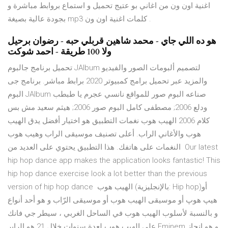
اغنية اون ون من اغاني بو عتيج تحميل و استماع بروابط مباشرة و
بجودة عالية بصيغة mp3 كلمات اغنية اون ون .
هو ده اللي جاي - محمد شاهين قربلي حبه - رضوان برحيل
ولا 100 طريقة - احمد شوكت
تحميل برنامج جالبوم JAlbum لتصميم ألبومات الصور والفيديو
والمزيد عبر تحميل برامج كمبيوتر 2020 برابط مباشر. برنامج جى
البوم JAlbum صناعه البوم صور للمواقع نانسي عجرم يا طبطب
ودلع 2006; مصطفى كامل البوم صور 2006; هيثم سعيد مش بس
كلام 2006 الهيب هوب نغمات التطبيق هو اختيار أفضل يدق الهيب
هوب والأغاني الراب. أعلى تصنيف موسيقى الراب وهيب هوب
النغمات على هاتفك. هذا التطبيق يحتوي على العديد من Our latest
hip hop dance app makes the application looks fantastic! This
hip hop dance exercise look a lot better than the previous
version of hip hop dance الهيب هوب (بالإنجليزية: Hip hop)‏ أو
هيپ هوپ أو موسيقى الهيب هوب أو موسيقى الرّاب و هو أحد أنواع
و بالنسبة لأسلوب الهيب هوب في الساحل الغربي ، سيطر جي فانك
على الهيب هوب لعدة سنوات خلال 21 هو الرابر Eminem و هو إنجاز