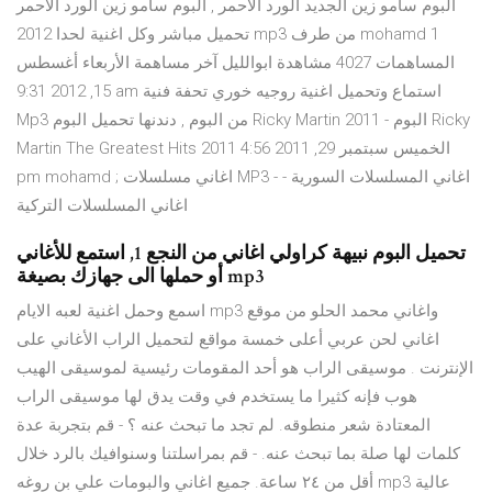
البوم سامو زين الجديد الورد الأحمر , البوم سامو زين الورد الأحمر
تحميل مباشر وكل اغنية لحدا 2012 mp3 من طرف mohamd 1
المساهمات 4027 مشاهدة ابوالليل آخر مساهمة الأربعاء أغسطس
15, 2012 9:31 am استماع وتحميل اغنية روجيه خوري تحفة فنية
Mp3 من البوم , دندنها تحميل البوم Ricky Martin 2011 - البوم Ricky
Martin The Greatest Hits 2011 الخميس سبتمبر 29, 2011 4:56
pm mohamd ; اغاني مسلسلات MP3 - اغاني المسلسلات السورية -
اغاني المسلسلات التركية
تحميل البوم نبيهة كراولي اغاني من النجع 1, استمع للأغاني
أو حملها الى جهازك بصيغة mp3
اسمع وحمل اغنية لعبه الايام mp3 واغاني محمد الحلو من موقع
اغاني لحن عربي أعلى خمسة مواقع لتحميل الراب الأغاني على
الإنترنت . موسيقى الراب هو أحد المقومات رئيسية لموسيقى الهيب
هوب فإنه كثيرا ما يستخدم في وقت يدق لها موسيقى الراب
المعتادة شعر منطوقه. لم تجد ما تبحث عنه ؟ - قم بتجربة عدة
كلمات لها صلة بما تبحث عنه. - قم بمراسلتنا وسنوافيك بالرد خلال
أقل من ٢٤ ساعة. جميع اغاني والبومات علي بن روغه mp3 عالية