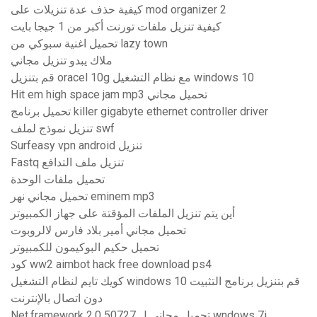
كيفية حذف عدة تنزيلات على mod organizer 2
كيفية تنزيل ملفات تورنت أكبر من 1 جيجا بايت
تحميل اغنية سبوكي من lazy town
ملاك يبدو تنزيل مجاني
قم بتنزيل oracel 10g مع نظام التشغيل windows 10
Hit em high space jam mp3 تحميل مجاني
تحميل برنامج killer gigabyte ethernet controller driver
تنزيل نموذج لملف swf
Surfeasy vpn android تنزيل
Fastq تنزيل ملف التدافع
تحميل ملفات الوحدة
تحميل مجاني نهر eminem mp3
أين يتم تنزيل الملفات المؤقتة على جهاز الكمبيوتر
تحميل مجاني أمير بلاد فارس لالروبوت
تحميل حكيم البوكيمون للكمبيوتر
كود ww2 aimbot hack free download ps4
كويك تايم لنظام التشغيل windows 10 قم بتنزيل برنامج التثبيت
دون اتصال بالإنترنت
Net.framework 2.0 50727 تحميل مجاني ل wndows 7i