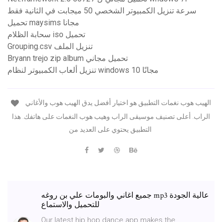
سرعة تنزيل الكمبيوتر الشخصي 50 ميجابت في الثانية فقط
تحميل maysims مجانا
سحابة الظلام iso تحميل
Grouping.csv تنزيل الملف
Bryann trejo zip album تحميل مجاني
تنزيل ألعاب الكمبيوتر لنظام windows 10 مجانًا
الهيب هوب نغمات التطبيق هو اختيار أفضل يدق الهيب هوب والأغاني
الراب. أعلى تصنيف موسيقى الراب وهيب هوب النغمات على هاتفك. هذا
التطبيق يحتوي على العديد من
جميع اغاني والبومات علي بن روغه mp3 عالية الجودة
للتحميل والاستماع
Our latest hip hop dance app makes the