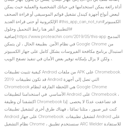
أداة رائعة يمكن استخدامها في حياتك الشخصية والعملية حيث يمكن
لبعض أنواع أجهزة كيندل تشغيل قوائم الموسيقى أو قراءة الصحف
الإلكترونية أو حتى قراءة العديد #this_app_can_not_run#الكمبيوتر
#التطبيق أنقر هنا رابط التحميل وحلول
إضافية:https://www.proteachin.com/2019/05/this-app المدمج
في نظام الأمن. بطبيعة الحال ، لن يتمكن Google Chrome من
استبدال برنامج مكافحة الفيروسات بشكل كامل على جهاز الكمبيوتر
، ولكن لا يزال بإمكانه توفير بعض الأمان في تنفيذ تصفح الويب.
كيفية تثبيت تطبيقات Android من ملفات APK على Chromebook.
2019. قد تكون تطبيقات Android التي تصل إلى أجهزة
Chromebook هي اللحظة الفارقة لنظام Google Chrome
الأساسي. في استخدامنا لتطبيقات Android على Chromebook ،
اكتشفنا أن وظيفة Chromebook قد تضاعفت عددًا لا يحصى. إذا
كنت غير صبور ، مثلنا تمامًا ، فهناك طرق أخرى لتشغيل تطبيقات
Android على جهاز Chromebook. لتشغيل تطبيقات Android على
نظام التشغيل Chrome ، سنستخدم تطبيق ARC Welder للاستفادة