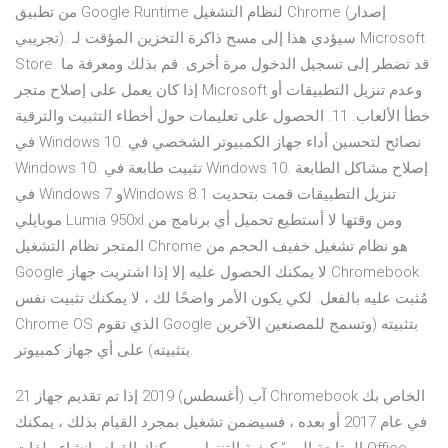
من تطبيق Google Runtime لنظام التشغيل Chrome (إصدار
تجريبي). سيؤدي هذا إلى مسح ذاكرة التخزين المؤقت لـ Microsoft
Store. قد تضطر إلى تسجيل الدخول مرة أخرى. قم بذلك ومعرفة ما
إذا كان يعمل على إصلاح متجر Microsoft وعدم تنزيل التطبيقات أو
خطأ الألعاب. 11. الحصول على تعليمات حول أخطاء التثبيت والترقية
في Windows 10. نصائح لتحسين أداء جهاز الكمبيوتر الشخصي في
Windows 10. تثبيت طابعة في Windows 10. إصلاح مشاكل الطابعة
في Windows 7 وWindows 8.1 تنزيل التطبيقات قمت بتحديت
موبايلي Lumia 950xl ومن وقتها لا أستطيع تحميل أي برنامج من
المتجر نظام التشغيل Chrome هو نظام تشغيل خفيف الحجم من
Google لا يمكنك الحصول عليه إلا إذا اشتريت جهاز Chromebook
مُثبت عليه بالفعل. لكي يكون الأمر واضحًا لك ، لا يمكنك تثبيت نفس
Chrome OS الذي تقوم Google بتثبيته (وتسمح للمصنعين الآخرين
بتثبيته) على أي جهاز كمبيوتر.
21 آب (أغسطس) 2019 إذا تم تقديم جهاز Chromebook الخاص بك
في عام 2017 أو بعده ، فسيضمن تشغيل بمجرد القيام بذلك ، يمكنك