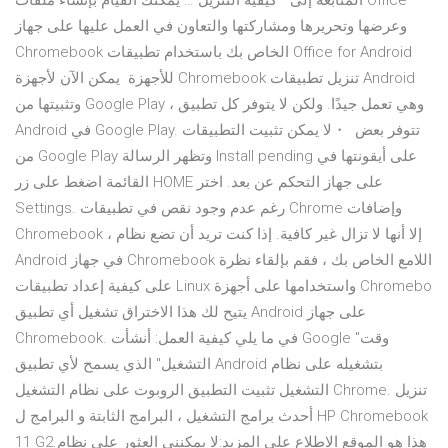
المتابعة إلى ” كيفية التنزيل … يمكنك القيام بإنشاء ملفات Office
وعرضها وتحريرها ومشاركتها والتعاون في العمل عليها على جهاز
Chromebook الخاص بك باستخدام تطبيقات Office for Android
للأجهزة يمكن الآن لأجهزة Chromebook تنزيل تطبيقات Android
وتثبيتها من Google Play ، وهي تعمل جيدًا. ولكن لا يتوفر كل تطبيق
Android في Google Play. تتوفر بعض ・لا يمكن تثبيت التطبيقات
من Google Play وتظهر الرسالة Install pending‎ على أيقونتها في
القائمة اضغط على زر HOME على جهاز التحكم عن بعد. اختر
Settings. رغم عدم وجود نقص في تطبيقات Chrome وإضافات
Chromebook ، إلا أنها لا تزال غير كافية. إذا كنت تريد أن تضع نظام
Android في جهاز Chromebook اللامع الخاص بك ، فقم بإلقاء نظرة
على كيفية إعداد تطبيقات Linux واستخدامها على أجهزة Chromebo
يتيح لك هذا الاختراق تشغيل أي تطبيق Android على جهاز
Chromebook. في ما يلي كيفية العمل: أنشأت Google "وقت
التشغيل" الذي يسمح لأي تطبيق Android بتشغيله على نظام
التشغيل تثبيت التطبيق الروبوت على نظام التشغيل Chrome. تنزيل
أحدث برامج التشغيل ، البرامج الثابتة و البرامج ل HP Chromebook
11 G2.هذا هو الموقع الاطلاع على المزيد:لا يمكنني العثور على نظام