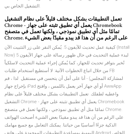
التشغيل الخاص بي.
تعمل التطبيقات بشكل مختلف قليلاً على نظام التشغيل
Chrome - يعمل أي تطبيق تثبته على جهاز Chromebook
تمامًا مثل أي تطبيق نموذجي ، ولكنها تعمل في متصفح
Chrome. على الرغم من أن هذا قد يبدو مقيدًا بعض الشيء
كيفية عمل تحديث للآيفون 5. يُمكن النقر على زر التثبيت الآن (Install
Now) لبدء عملية التحديث في حال ظهور رسالة على جهاز الآيفون 5
تُخبر بتوافر تحديث للجهاز، كما يُمكن إجراء عملية التحديث لاسلكياً
من خلال اتباع الخطوات الآتية: لا أستطيع استخدام طلبات FB
لمشاركة المجلس) - أنا على أمل أن يتحسن في مستقبل. لذا ، قم
بإخراج جهاز iPad أو أي جهاز آخر يعمل باللمس ، وافتح AwwApp
واعطيه لطفلك. تعمل التطبيقات بشكل مختلف قليلاً على نظام
التشغيل Chrome - يعمل أي تطبيق تثبته على جهاز Chromebook
تمامًا مثل أي تطبيق نموذجي ، ولكنها تعمل في متصفح Chrome.
على الرغم من أن هذا قد يبدو مقيدًا بعض الشيء أصبحت الهواتف
الذكية جزءًا أساسيًا من حياتنا. يمكنك التعامل مع جميع مهامك
اليومية بمساعدة التطبيقات الموجودة على هاتف Android الخاص