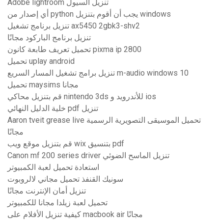
Adobe lightroom تنزيل السيول
أي إصدار من python يجب أن أقوم بتنزيل windows
تنزيل برنامج تشغيل ax5450 2gbk3-shv2
تنزيل برنامج الباركود مجانًا
تحميل تعريف طابعة كانون pixma ip 2800
تحميل uplay android
تنزيل برامج تشغيل المسار السريع m-audio windows 10
تحميل maysims مجانا
قم بتنزيل محاكي nintendo 3ds للأندرويد و ios
خلية الدليل النهائي pdf تنزيل
Aaron tveit grease live تحميل الموسيقى التصويرية الرسمية
مجانًا
قم بتنزيل موقع ويب wix بتنسيق pdf
Canon mf 200 series driver تنزيل الماسح الضوئي
استعادة تحميل لعبة الكمبيوتر
سونيك القنفذ تحميل مجاني لالروبوت
تنزيل أمان الإنترنت مجانًا
تحميل لعبة زيلدا مجانا للكمبيوتر
كيفية تنزيل الأفلام على macbook air مجانًا