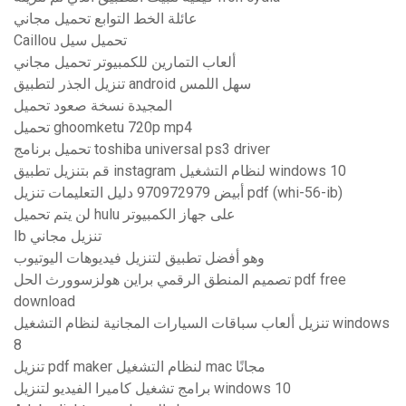
عائلة الخط التوابع تحميل مجاني
Caillou تحميل سيل
ألعاب التمارين للكمبيوتر تحميل مجاني
تنزيل الجذر لتطبيق android سهل اللمس
المجيدة نسخة صعود تحميل
تحميل ghoomketu 720p mp4
تحميل برنامج toshiba universal ps3 driver
قم بتنزيل تطبيق instagram لنظام التشغيل windows 10
أبيض 970972979 دليل التعليمات تنزيل pdf (whi-56-ib)
لن يتم تحميل hulu على جهاز الكمبيوتر
Ib تنزيل مجاني
وهو أفضل تطبيق لتنزيل فيديوهات اليوتيوب
تصميم المنطق الرقمي براين هولزسوورث الحل pdf free
download
تنزيل ألعاب سباقات السيارات المجانية لنظام التشغيل windows
8
تنزيل pdf maker لنظام التشغيل mac مجانًا
برامج تشغيل كاميرا الفيديو لتنزيل windows 10