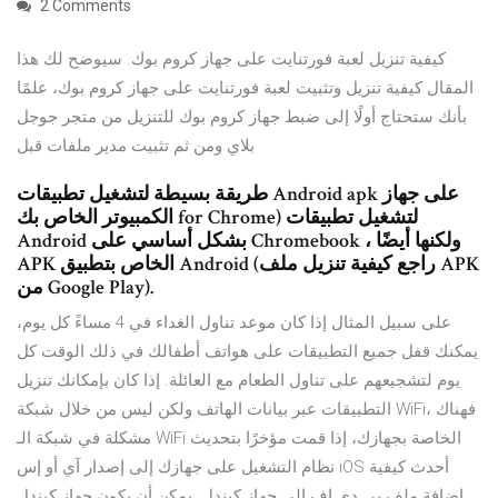
2 Comments
كيفية تنزيل لعبة فورتنايت على جهاز كروم بوك. سيوضح لك هذا
المقال كيفية تنزيل وتثبيت لعبة فورتنايت على جهاز كروم بوك، علمًا
بأنك ستحتاج أولًا إلى ضبط جهاز كروم بوك للتنزيل من متجر جوجل
بلاي ومن ثم تثبيت مدير ملفات قبل
طريقة بسيطة لتشغيل تطبيقات Android apk على جهاز
الكمبيوتر الخاص بك for Chrome) لتشغيل تطبيقات
Android بشكل أساسي على Chromebook ، ولكنها أيضًا
APK الخاص بتطبيق Android (راجع كيفية تنزيل ملف APK
من Google Play).
على سبيل المثال إذا كان موعد تناول الغداء في 4 مساءً كل يوم،
يمكنك قفل جميع التطبيقات على هواتف أطفالك في ذلك الوقت كل
يوم لتشجيعهم على تناول الطعام مع العائلة. إذا كان بإمكانك تنزيل
التطبيقات عبر بيانات الهاتف ولكن ليس من خلال شبكة WiFi، فهناك
مشكلة في شبكة الـ WiFi الخاصة بجهازك، إذا قمت مؤخرًا بتحديث
نظام التشغيل على جهازك إلى إصدار آي أو إس iOS أحدث كيفية
إضافة ملف بي دي اف إلى جهاز كيندل. يمكن أن يكون جهاز كيندل