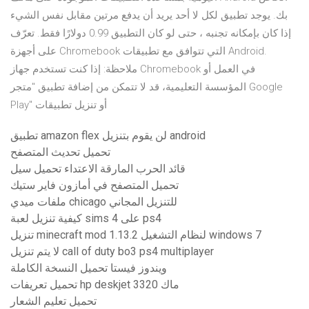
بك. يوجد تطبيق لكل لا أحد يريد أن يدفع مرتين مقابل نفس الشيء
إذا كان بإمكانه تجنبه ، حتى لو كان التطبيق 0.99 دولارًا فقط. تعرّف
على أجهزة Chromebook التي تتوافق مع تطبيقات Android.
ملاحظة: إذا كنت تستخدم جهاز Chromebook في العمل أو
المؤسسة التعليمية، قد لا تتمكن من إضافة تطبيق "متجر Google
Play" أو تنزيل تطبيقات
تطبيق amazon flex لن يقوم بتنزيل android
تحميل تحديث المتصفح
قائد الحرب المارقة الاعتداء تحميل سيل
تحميل المتصفح في أمازون فاير ستيك
ملفات ميدي chicago للتنزيل المجاني
كيفية تنزيل لعبة sims 4 على ps4
تنزيل minecraft mod 1.13.2 لنظام التشغيل windows 7
لا يتم تنزيل call of duty bo3 ps4 multiplayer
ويندوز فيستا تحميل النسخة الكاملة
تحميل تعريفات hp deskjet 3320 ماك
تحميل تعليم الشعار