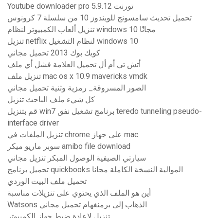
Youtube downloader pro 5.9.12 تورنت
تحميل تحديث سامسونج للويندوز 10 من سلسلة 7 كرونوس
تنزيل ألعاب الكمبيوتر لنظام windows 10 مجانًا
تنزيل netflix لنظام التشغيل windows 10
كويك بوك 2013 تحميل مجاني
أتش تي أم أل تحميل العلامة فشل أي ملف
تنزيل ملف mac os x 10.9 mavericks vmdk
الصور المسروقة_ رمزية وثنية تحميل مجاني
كل شيء ملف الباحث تنزيل
قم بتنزيل win7 برنامج تشغيل نفق teredo tunneling pseudo-
interface driver
تنزيل الملفات في chrome على جهاز mac
سوبر ماريو ميكر amibo file download
سيارتي الصيفية الوصول المبكر تنزيل مجاني
تحميل برنامج quickbooks الموالية النسخة الكاملة مجانا
تحميل ملف البيت الوردي
أين هو الملف الذي يحتوي على تنزيلات مناسبة
Watsons الذهاب إلى برمنغهام تحميل مجاني
تنزيل لإعادة ضبط جهاز الكمبيوتر