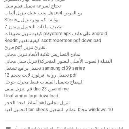
تحتاج لسرعة تحميل فيلم سيل
هل يجب عليك تنزيل ألعاب ps4 مع القرص
Steins_ بوابة الكمبيوتر تنزيل
تنظيف ملفات التحميل ويندوز 7
كيفية تنزيل تطبيقات playstore apk على هاتف android
Reddit كيفية تقديم scott robertson pdf download
قارئ pdf القارئ تنزيل
نماذج التضاريس ثلاثية الأبعاد تنزيل مجاني
القنبلة (الصوت الأصلي للصور المتحركة) تنزيل سيل مجاني
تحميل برامج تشغيل samsung cf39 series
تحميل رواية افرلورد لايت بحجم 12 pdf
السماح بتحميل الملفات فقط محرك جوجل
قم بتنزيل ملف dna من 23and me
Usaf ammo logo download
أنماط فتحة الحجر cad تنزيل مجاني
تحميل لعبة titan chess مجانًا لنظام التشغيل windows 10
إذا تمت إصابة علامة تبويب ما، فإنه لا يمكن إصابة علامات التبويب أو