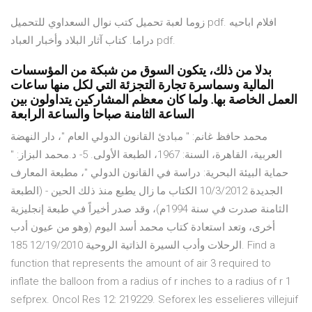
زوما لعبة تحميل كتب نوال السعداوي للتحميل pdf. افلام اباحيه
دراما. كتاب آثار البلاد وأخبار العباد pdf.
بدلا من ذلك، يتكون السوق من شبكة من المؤسسات
المالية وسماسرة تجارة التجزئة التي لكل منها ساعات
العمل الخاصة بها. ولما كان معظم المشاركين يتداولون بين
الساعة الثامنة صباحا والساعة الرابعة
محمد حافظ غانم: " مبادئ القانون الدولي العام "، دار النهضة
العربية، القاهرة، السنة: 1967، الطبعة الأولى. 5- د.محمد البزاز: "
حماية البيئة البحرية: دراسة في القانون الدولي "، مطبعة المعارف
الجديدة 10/3/2012 الكتاب ما زال يطبع منذ ذلك الحين - (الطبعة
الثامنة صدرت في سنة 1994م)، وقد صدر أخيراً في طبعة إنجليزية
أخرى، وتعد استعادة كتاب محمد أسد اليوم (وهو من عيون أدب
الرحلات وأدب السيرة الذاتية الروحية 12/19/2010 185. Find a
function that represents the amount of air 3 required to
inflate the balloon from a radius of r inches to a radius of r 1
sefprex. Oncol Res 12: 219229. Seforex les esselieres villejuif