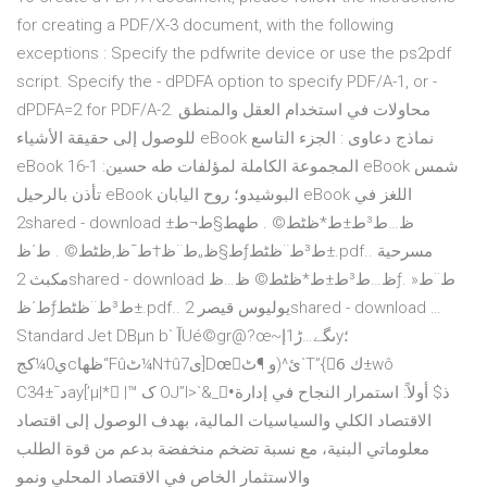
for creating a PDF/X-3 document, with the following
exceptions : Specify the pdfwrite device or use the ps2pdf
script. Specify the - dPDFA option to specify PDF/A-1, or -
dPDFA=2 for PDF/A-2. محاولات في استخدام العقل والمنطق
للوصول إلى حقيقة الأشياء eBook نماذج دعاوى : الجزء التاسع
eBook المجموعة الكاملة لمؤلفات طه حسين: 1-16 eBook شمس
تأذن بالرحيل eBook البوشيدو؛ روح اليابان eBook اللغز في
2shared - download ظ…ط³ط±ط*ظٹط© . طھط§ط¬ط±
ط§ظ„ط¨ظ†ط¯ظ‚ظٹط© . ط´ظƒط³ط¨ظٹط±.pdf.. مسرحية
مكبث 2shared - download ظ…ط³ط±ط*ظٹط© ظ…ظƒط¨ط« .
ط´ظƒط³ط¨ظٹط±.pdf.. يوليوس قيصر 2shared - download …
Standard Jet DBµn b` آUé©gr@?œ~ںگے…ڑ1إy؛
ي0¼كج‌cظها“Fûٹ¼N†ûى7]Dœْئ^(و ¶ٹ`T”{6ُ ك±wô
Cد¯±34ay[’µ|* ٌ|™ ک‎ OJ”l>`&_•ّذ$ أولاً: استمرار النجاح في إدارة
الاقتصاد الكلي والسياسيات المالية، بهدف الوصول إلى اقتصاد
معلوماتي البنية، مع نسبة تضخم منخفضة بدعم من قوة الطلب
والاستثمار الخاص في الاقتصاد المحلي ونمو