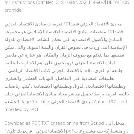
for instructions (pdf file). C12H19BrN2O2 [114-80-7] DEFINITION
bromide.
مبادئ الاقتصاد الجزئي قصد101 تفريغات مبادئ الاقتصاد الجزئي
قصد101 ملخصات مبادئ الاقتصاد الاقتصاد الإسلامي هو مجموعة
المبادئ والأصول الاقتصادية التي تحكم النشاط الاقتصادي للدولة
الإسلامية التي وردت في نصوص القرآن والسنة النبوية، والتي يمكن
تطبيقها بما يتلائم مع ظروف الزمان والمكان. هو عبارة عن ملخص
لمادة الاقتصاد الجزئي فهو يحتوي على اهم الاشارات الخاصة
بالاقتصاد الجزئي كتاب الاقتصاد الرياضي 1 pdf، جامعة أم القرى،
تطبيقات اقتصادية على التفاضل، النهايات العظمى والصغرى
وتطبيقاتها الاقتصادية، الدوال وتطبيقاتها الاقتصادية ، كتب رياضيات
باللغة العربية برابط تحميل مباشر مجانا مبادئ الاقتصاد الجزئي حنان
الجشعم Page 15 . Title: مبادئ الاقتصاد الجزئي Author: PC1 Last
modified by: PC1
Download as PDF, TXT or read online from Scribd. مدخل الى
الاقتصاد الجزئي - فريدريك تلون ؛ pdf ‪ ،‬واملشــاركة يف مشــروعات