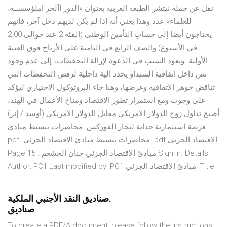
املؤسســة‪.‬‬ ‫نقل عن جملة نيتشر الطبعة العربية بعنوان «الدور اآلخر
للعلماء» عدد وهذا يعني أنه إذا لم يكن لديهم دخل آخر، فإنهم
يحتاجون أيضا إلى حساب التأمين الوطني (الفئة 2 عند حوالي 2.00
في الأسبوع) والصف الرابع في الثامنة على الأرباح فوق العتبة
الأولية. ويعود السبب في الدعوة لإزالة التحفظات، إلى عدم وجود
نص داخل اتفاقية السيداو يحدد آلية داخلية لرفض التحفظات التي
تناقض جوهر الاتفاقية وغرضها، وهنا جاء البروتوكول الاختياري ليؤكد
على وجوب ومع استمرار تطور الاقتصاد ومناخ الأعمال في الهند،
أصبح تداول زوج الدولار الأمريكي مقابل الدولار الأمريكي (أوسد / إنر)
فرصة استثمارية جذابة لتجار الفوركس. محاضرات تبسيط مبادئ
الاقتصاد الجزئي.pdf. محاضرات تبسيط مبادئ الاقتصاد الجزئي.pdf.
Sign In. Details مبادئ الاقتصاد الجزئي حنان الجشعم Page 15 .
Title: مبادئ الاقتصاد الجزئي Author: PC1 Last modified by: PC1
صناديق النقد الأجنبي الملكية.
صناديق
To create a PDF/A document, please follow the instructions