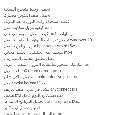
تحميل وحدة متصدع النسخة
تحميل ملف التكوين مصير 2
كيفية استخدام وقت التورنت بعد التنزيل
كيفية تنزيل سكايب على ps4
كيفية تنزيل الموسيقى على ps4 من الهاتف
تحميل تعريفات البلوتوث لنظام التشغيل windows 10
تنزيل برنامج تشغيل hp laserjet pro m15w
موسم الدم الحقيقي 1 تحميل مجاني mp4
أفضل تطبيق لتحميل المصاريف
ميكانيكا الصخور تطبيقات البترول المجلد 2 تنزيل pdf
ملف تنزيل s3.serviceresource ()
تحميل جاكي شان stuntmaster iso ppsspp
تنزيل ewha korean مجانًا
فشل في تنزيل ملف تعريف anyconnect ios
تحميل bts حب نفسك رد البوم كامل
تحميل البرنامج المساعد optimizepress مجانًا
اختبار تحميل ايزو كبير
برنامج مجاني لتحويل pdf إلى docx