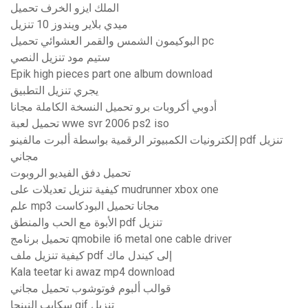
الملك ايزو الخرف تحميل
ميدي بلاير ويندوز 10 تنزيل
البوكيمون الشمس والقمر العشوائي تحميل pc
ستيم مود تنزيل النصي
Epik high pieces part one album download
يجري تنزيل التطبيق
أدوبي أكروبات برو تحميل النسخة الكاملة مجانا
تحميل لعبة wwe svr 2006 ps2 ​​iso
إلكترونيات الكمبيوتر الرقمية بواسطة ألبرت مالفينو pdf تنزيل
مجاني
تحميل دفق الفيديو الروبوت
كيفية تنزيل تعديلات على mudrunner xbox one
علم mp3 مجانا تحميل البودكاست
الأبوة مع الحب والمنطق pdf تنزيل
تحميل برنامج qmobile i6 metal one cable driver
كيفية تنزيل ملف pdf إلى كيندل ماك
Kala teetar ki awaz mp4 download
قوالب ألبوم فوتوشوب تحميل مجاني
سكايب النينجا gif تنزيل