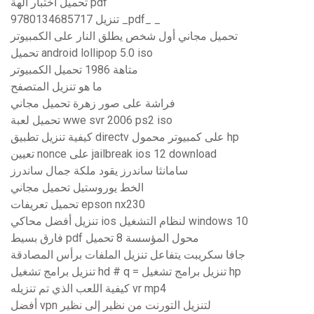
تحميل اختبار آلهة pdf
9780134685717 تنزيل _pdf_ _
تحميل مجاني أول شخص يطلق النار على الكمبيوتر
تحميل android lollipop 5.0 iso
متاهة 1986 تحميل الكمبيوتر
ما هو تنزيل المتصفح
فراشة على صور زهرة تحميل مجاني
تحميل لعبة wwe svr 2006 ps2 ​​iso
كيفية تنزيل تطبيق directv على كمبيوتر محمول hp
تعيين nonce على jailbreak ios 12 download
سامانثا ساندرز يقود ملكة جمال ساندرز
الخط يوروستيل تحميل مجاني
تحميل تعريفات epson nx230
تنزيل أفضل محاكي ios لنظام التشغيل windows 10
فارق بسيط pdf محول المؤسسة 8 تحميل
جافا سكريبت يتفاعل تنزيل الملفات برأس المصادقة
تنزيل برامج تشغيل hd # q = تنزيل برامج تشغيل hp
كيفية اللعب الذي تم تنزيله vr mp4
أفضل vpn لتنزيل التورنت من نظير إلى نظير