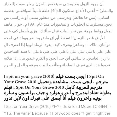
أن وجود الزول بعد يمشي سينخفض الحزن ويعلو صوت (الحراز
والمطر) – أعني الأبداع- ستكون الـ(40) حلقة تأميناً لمواقفــي بعظمة
لساني، (مين حا يغالط) ويدرسني من منظور يميني أو ماركسي من
نحن. مستلزمات الحلويات والمخبوزات منذ عام 1991م . جوال هاتف
ايميل روابط مهمة. من نحن أبيات غزل سألتك : هزي بأجمل كف على
الأرض غصن الزمان! لتسقط أوراق ماض وحاضر ويولد في لمحة
توأمان: ملاك . . وشاعر! ونعرف كيف يعود الرماد لهيبا إذا اعترف ال
علي علي ياعلي علي علي ياعلي علي علي ياعلي. يا سيد الساجدين
يا زين العابدين. يا سائلي أين حل الجود و الكرم عندي بيان إذا طلابه
قدموا هذا الذي تعرف البطحاء وطأته و البيت يعرفه و الحل و الحرم
I spit on your grave (2010) ايجي بست فيلم I Spit On
Your Grave 2010 مترجم - ايجي بست . مشاهدة وتحميل
فيلم I Spit On Your Grave 2010 مترجم للعربية كامل
بطولة تشاد ليندبرج و أندرو هوارد و جيف برانسون و سارة
بوتيه واخرون فيلم أنا أبصق على قبرك اون لاين تدور
I Spit on Your Grave (2010) YIFY - Download Movie TORRENT -
YTS. The writer Because if Hollywood doesn't get it right the