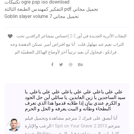
تكتيكات ogre psp iso download
التفكير كمهندس الطبعة الثالثة pdf تحميل مجاني
Goblin slayer volume 7 تحميل مجاني
البعثات الأثرية الجديدة في أور 2-2 إحساس بمشاعر الراقدين تحت
التراب نعيم عبد مهلهل قلت : أنا مع افتراض أمير. تسكن الدهشة وجه
فرانكو ، فيحاول أن يعيد ترتيباً آخرَ لأوضاع الهياكل العظميّة الم…
علي علي ياعلي علي علي ياعلي علي علي ياعلي. يا
سيد الساجدين يا زين العابدين. يا سائلي أين حل الجود
و الكرم عندي بيان إذا طلابه قدموا هذا الذي تعرف
البطحاء وطأته و البيت يعرفه و الحل و الحرم
أنا أبصق على قبرك 2 مترجم مشاهدة وتحميل فيلم
الرعب والإثارة I Spit on Your Grave 2 2013 مترجم
بجودة BluRay كامل اون لاين مشاهدة فيلم الرعب و