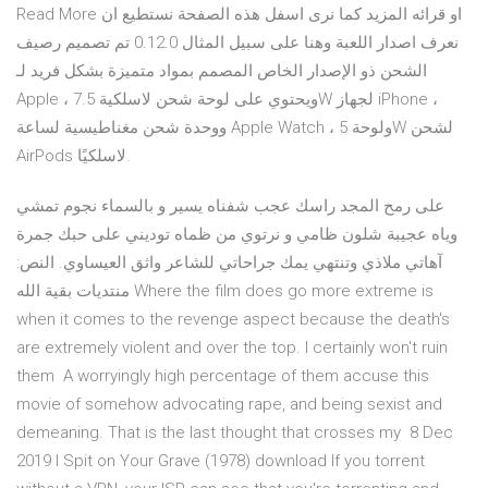
Read More او قرائه المزيد كما نرى اسفل هذه الصفحة نستطيع ان
نعرف اصدار اللعبة وهنا على سبيل المثال 0.12.0 تم تصميم رصيف
الشحن ذو الإصدار الخاص المصمم بمواد متميزة بشكل فريد لـ
Apple ، ويحتوي على لوحة شحن لاسلكية 7.5W لجهاز iPhone ،
ووحدة شحن مغناطيسية لساعة Apple Watch ، ولوحة 5W لشحن
AirPods لاسلكيًا.
على رمح المجد راسك عجب شفناه يسير و بالسماء نجوم تمشي
وياه عجيبة شلون ظامي و نرتوي من ظماه توديني على حبك جمرة
آهاتي ملاذي وتنتهي يمك جراحاتي للشاعر واثق العيساوي. النص:
منتديات بقية الله Where the film does go more extreme is
when it comes to the revenge aspect because the death's
are extremely violent and over the top. I certainly won't ruin
them A worryingly high percentage of them accuse this
movie of somehow advocating rape, and being sexist and
demeaning. That is the last thought that crosses my 8 Dec
2019 I Spit on Your Grave (1978) download If you torrent