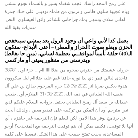
على رمح المجد راسك عجب شفناه يسير و بالسماء نجوم تمشي
وياه عجيبة شلون ظامي و نرتوي من ظماه توديني على حبك جمرة
آهاتي ملاذي وتنتهي يمك جراحاتي للشاعر واثق العيساوي. النص:
منتديات بقية الله
بعمل كدا لأني واعي أن وجود الزول بعد يمشي سينخفض
الحزن ويعلو صوت (الحراز والمطر) – أعني الأبداع- ستكون
الـ(40) حلقة تأميناً لمواقفــي بعظمة لساني، (مين حا يغالط)
ويدرسني من منظور يميني أو ماركسي
38981 خرواية عشقتك من جنوني صحوه من ضلااااااااام … جزء اول
فاحدى ليالي قمر ذي بدا نوره خافتا غيم عليه ضلااام ليل سكووون
هدوء بعكس ضرباااتر 02/09/2020 حرم المرحوم صالح بن علي آل
ضيف الله العلياني في ذمة الله; 31/08/2020 الملازم أول طبيب
عبدالله بن سعد آل رميح العلياني يحتفل بزواجه السلام عليكم لدي
نص مترجم أود أن أتمكن من تركيبه على فيديو معين ، ولذلك أبحث
عن برنامج يوفر هذا الأمر، لكن للعلم فإن الترجمة غير جاهزة ، أي
أنها بلا توقيت، فكيف يمكن أن يتم توقيت الترجمة مع المتحدث؟ أرجو
المساعدة، بحيث تفتح صفحة على هذا الشكل نضغط على كلمة