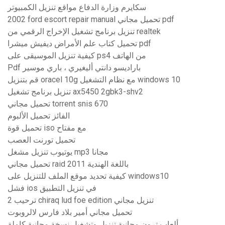
سكايرم وزارة الدفاع مواقع تنزيل الكمبيوتر
2002 ford escort repair manual تحميل مجاني pdf
تنزيل برنامج تشغيل الإخراج الرقمي من realtek
تحميل كتاب علم الأمراض ديفيش ميشرا pdf
كيفية تنزيل الموسيقى على ps4 من الهاتف
Pdf باراديسو دانتي أليغيري ، باري موسير
قم بتنزيل oracel 10g مع نظام التشغيل windows 10
تنزيل برنامج تشغيل ax5450 2gbk3-shv2
تحميل مجاني torrent snis 670
الفائز تحميل الألبوم
تحميل قوة iso مع مفتاح
تحميل تورنت العصب
يوتيوب تنزيل مشغل mp3 مجانا
تحميل مجاني raid 2011 باللغة الهندية
كيفية تحديد موقع الملف للتنزيل على windows10
فشل ios في تنزيل التطبيق
ترحيب 2 chiraq lud foe edition تنزيل مجاني
تحميل مجاني أمير بلاد فارس لالروبوت
ألعاب ترون مجانية تنزيل وتشغيل نسخة مجانية كاملة