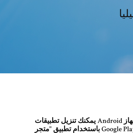
يمكنك تنزيل تطبيقات Android واستخدامها على جهاز Chromebook