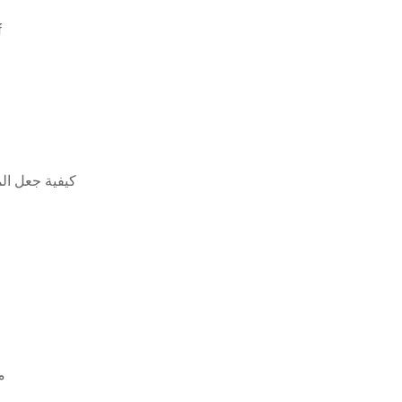
جنون 
كيفية جعل ال
م