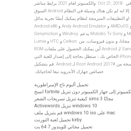
والكمبيوتر لعام 2021 برابط مباشر. Oct 21, 2018 · محاكي الالعاب على اندرويد: رغم ان نظام الهواتف الذكية الاول في
السوق Android وفر الكثير من الميزات والخصائص وكذا الالعاب بصفة محددة، إلا انه لم تكن هناك وسيلة في النظام
يقات المبرمجة لنظام يمكنك أيضًا تجربة بدائل BlueStacks مثل Console OS و
Android-x86 و Andy Android Emulator و AMIDuOS و YouWave Android Emulator و Nox App Player و
Genymotion و Windroy. يدعم Mobdro Tv Sony و Micromax و Samsung و Karbon و Lenovo و Nokia و Microsoft
Lumia و HTC و Celkon. ‫قم بنتزيل Samsung Galaxy Apps6.6.06.9 لـ Android مجانا، و بدون فيروسات، من
Uptodown. قم بتجريب آخر إصدار من Samsung Galaxy Apps2021 لـ Android أين يمكنك الحصول على ملفات ROM
لـ Pokémon للعب على جهاز iPhone. بعد تثبيت المُحاكي على iPhone الخاص بك ، ستظل بحاجة إلى إصدار للعبة التي
تُريد لعبها. وتسمى هذه النُسخة بملف ROM. قم بتنزيل آخر نسخة من #Root Android 2017 لـ Android. قم بتشكيل
خصائص جهازك الأندرويد تبعا لحاجياتك.
تحميل ألبوم تاج الإمبراطورية
من جهاز الكمبيوتر إلى جهاز الكمبيوتر دون تنزيل
كيفية تنزيل تسريحات الشعر sims 3 مجانًا
Activewords تنزيل windows 10
قم بتنزيل ملف windows 10 iso على mac
تحميل لعبة التورنت kirby
تحميل مجاني للويندوز 7 64 بت