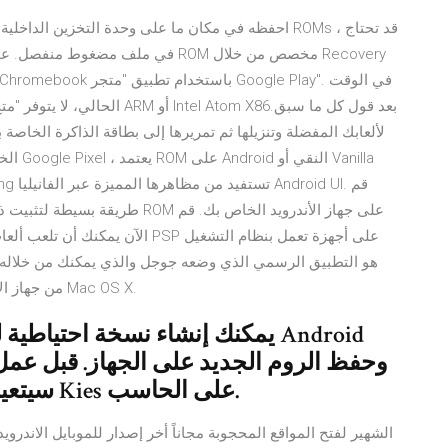
الحالي، لا يتوفر "متج يجب علين
من جهاز الأندرويد الخاص بك إلى أي جهاز كمبيوتر بنظام التشغيل Mac OS X.
يمكنك إنشاء نسخة احتياطية للروم
سيتعين عليك القيام بأمرين: تنزيل وتثبيت Kies على الحاسب.