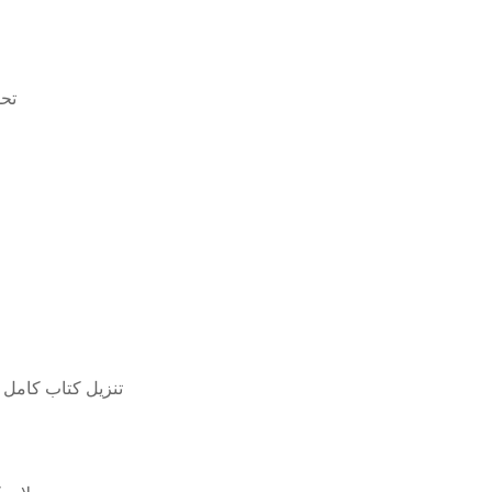
te 4
الكمبيوتر القائم على الأجهزة mathivanan pdf تنزيل 