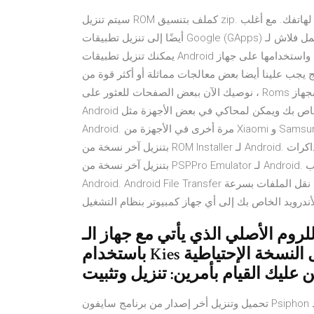
سيتم تنزيل ROM كملف بتنسيق zip. احفظه في مكان ما على وحدة التخزين الداخلية لهاتفك. مع أغلب ROMs ، قد تحتاج
أيضًا إلى تنزيل تطبيقات Google (GApps) في ملف مضغوط منفصل. عمل فلاش لـ ROM مخصص من خلال Recovery
يمكنك تنزيل تطبيقات Android واستخدامها على جهاز Chromebook باستخدام تطبيق "متجر Google Play". في الوقت
ا أيضا بعض معالجات مماثلة أو أكثر قوة من ARM أو Intel Atom X86.بعد قول كل ما سبق
، نوصيك الآن ببعض الصفحات للعثور على Roms لألعابك المفضلة وتنزيلها ثم تمريرها إلى بطاقة الذاكرة الخاصة بجهاز
Android الخاص بك ويمكن لمحاكي في بعض الأجهزة مثل Google Pixel ، يعتمد ROM على Android النقي أو Vanilla
Android. مرة أخرى في الأجهزة من Xiaomi و Samsung تستفيد من مظاهرها المميزة عبر الفانيليا Android UI. قم
بتنزيل آخر نسخة من ROM Installer لـ Android. طريقة بسيطة لتثبيت ذاكرات ROM على جهاز الأندرويد الخاص بك. قم
بتنزيل آخر نسخة من PSPPro Emulator لـ Android. الآن يمكنك أن تلعب ألعاب PSP على أجهزة تعمل بنظام التشغيل
Android. Android File Transfer هو التطبيق الرسمي الذي وضعه جوجل والذي يمكنك من خلاله نقل الملفات بسرعة
 الأصلي الذي يأتي مع جهاز الـ Android
باستخدام Kies وحفظ الروم الجديد على الجهاز. قبل عمل النسخة الإحتياطية
تحميل وتنزيل أخر إصدار من برنامج سايفون Psiphon الشهير لفتح المواقع المحجوبة مجاناً أخر إصدار للموبايل الاندرويد