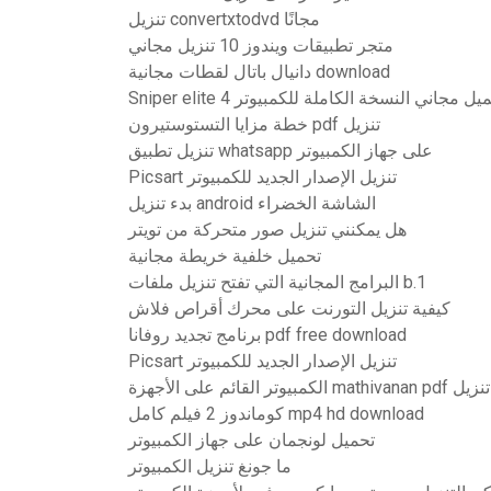
تنزيل convertxtodvd مجانًا
متجر تطبيقات ويندوز 10 تنزيل مجاني
دانيال باتال لقطات مجانية download
Sniper eli تحميل مجاني النسخة الكاملة للكمبيوتر
خطة مزايا التستوستيرون pdf تنزيل
تنزيل تطبيق whatsapp على جهاز الكمبيوتر
Picsart تنزيل الإصدار الجديد للكمبيوتر
بدء تنزيل android الشاشة الخضراء
هل يمكنني تنزيل صور متحركة من تويتر
تحميل خلفية خريطة مجانية
البرامج المجانية التي تفتح تنزيل ملفات b.1
كيفية تنزيل التورنت على محرك أقراص فلاش
برنامج تجديد روفانا pdf free download
Picsart تنزيل الإصدار الجديد للكمبيوتر
كتاب كامل تنزيل
كوماندوز 2 فيلم كامل mp4 hd download
تحميل لونجمان على جهاز الكمبيوتر
ما جونغ تنزيل الكمبيوتر