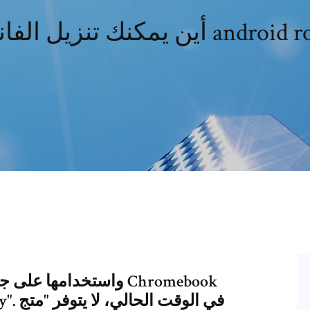
تنزيل الفانيليا android roms
باستخدام تطبيق "متجر Google Play". في الوقت الحالي، لا يتوفر "متج