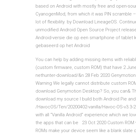
based on Android with mostly free and open-sou
CyanogenMod, from which it was PIN scramble – 
lot of flexibility. by Download LineageOS. Continue
unmodified Android Open Source Project release
Android-versie die op een smartphone of tablet 
gebaseerd op het Android
You can help by adding missing items with reliable
(custom firmware, custom ROM) that have 2 June 2
nethunter-download/&n 28 Feb 2020 Genymotion o
Warning We legally cannot distribute custom RO
download Genymotion Desktop? So, you can& Th
download my source I build both Android Pie and 
/HavocOS/Ten/20200402-vanilla/Havoc-OS-v3.3-202
with all “Vanilla Android” experience which we lo
the apps that can be 23 Oct 2020 Custom ROM v
ROMs make your device seem like a blank slate 