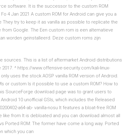
rce software. It is the successor to the custom ROM
Fo 4 Jan 2021 A custom ROM for Android can give you a
 They try to keep it as vanilla as possible to replicate the
 from Google. The Een custom rom is een alternatieve
kan worden geïnstalleerd. Deze custom roms zijn
 sources. This is a list of aftermarket Android distributions
017. ^ https://www.offensive-security.com/kali-linux-
nly uses the stock AOSP vanilla ROM version of Android.
Ms or custom Is it possible to use a custom ROM? How to
is SourceForge download page was to grant users to
Android 10 unofficial GSIs, which includes the Released
00402-a64-ab- vanilla-nosu It features a bloat-free ROM
ve like from It is debloated and you can download almost all
s Ported ROM: The former have come a long way. Ported
on which you can