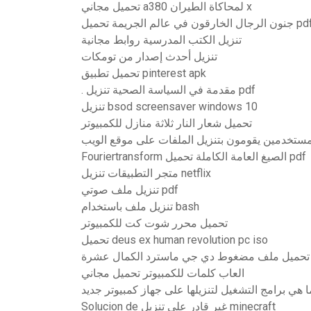
تحميل مجاني a380 لمحاكاة الطيران x
الرجال الخارقون في عالم الجريمة تحميل pdf
تنزيل الكتب المدرسية روابط مجانية
تنزيل أحدث إصدار من تومكات
تحميل تطبيق pinterest apk
. مقدمة في السياسة الصحية تنزيل pdf
تنزيل bsod screensaver windows 10
تحميل شعار النار ثلاثة منازل للكمبيوتر
مستخدمين يقومون بتنزيل الملفات على موقع الويب
Fouriertransform الصيغ العامة الكاملة تحميل pdf
متجر التطبيقات تنزيل netflix
تنزيل ملف صوتي pdf
تنزيل ملف باستخدام bash
تحميل محرر شوت كت للكمبيوتر
تحميل deus ex human revolution pc iso
تحميل ملف مضغوط دي جي ماسترد الكمال عشرة
العاب كلمات للكمبيوتر تحميل مجاني
ا هي برامج التشغيل لتنزيلها على جهاز كمبيوتر جديد
Solucion de غير قادر على تنزيل minecraft