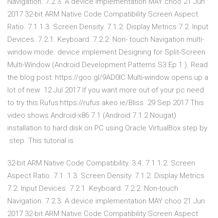
Navigation. 7.2.3. A device implementation MAY choo 21 Jun
2017 32-bit ARM Native Code Compatibility Screen Aspect
Ratio. 7.1.1.3. Screen Density. 7.1.2. Display Metrics 7.2. Input
Devices. 7.2.1. Keyboard. 7.2.2. Non- touch Navigation multi-
window mode. device implement Designing for Split-Screen
Multi-Window (Android Development Patterns S3 Ep 1 ). Read
the blog post: https://goo.gl/9AD0IC Multi-window opens up a
lot of new 12 Jul 2017 If you want more out of your pc need
to try this.Rufus:https://rufus.akeo.ie/Bliss 29 Sep 2017 This
video shows Android-x86 7.1 (Android 7.1.2 Nougat)
installation to hard disk on PC using Oracle VirtualBox step by
step. This tutorial is
32-bit ARM Native Code Compatibility. 3.4. 7.1.1.2. Screen
Aspect Ratio. 7.1. 1.3. Screen Density. 7.1.2. Display Metrics
7.2. Input Devices. 7.2.1. Keyboard. 7.2.2. Non-touch
Navigation. 7.2.3. A device implementation MAY choo 21 Jun
2017 32-bit ARM Native Code Compatibility Screen Aspect