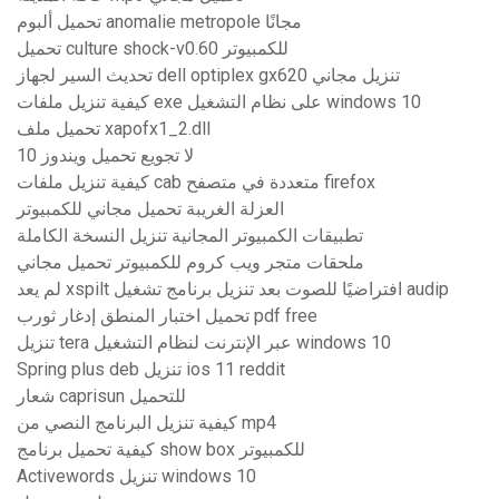
تحميل ألبوم anomalie metropole مجانًا
تحميل culture shock-v0.60 للكمبيوتر
تحديث السير لجهاز dell optiplex gx620 تنزيل مجاني
كيفية تنزيل ملفات exe على نظام التشغيل windows 10
تحميل ملف xapofx1_2.dll
لا تجويع تحميل ويندوز 10
كيفية تنزيل ملفات cab متعددة في متصفح firefox
العزلة الغريبة تحميل مجاني للكمبيوتر
تطبيقات الكمبيوتر المجانية تنزيل النسخة الكاملة
ملحقات متجر ويب كروم للكمبيوتر تحميل مجاني
لم يعد xspilt افتراضيًا للصوت بعد تنزيل برنامج تشغيل audip
تحميل اختبار المنطق إدغار ثورب pdf free
تنزيل tera عبر الإنترنت لنظام التشغيل windows 10
Spring plus deb تنزيل ios 11 reddit
شعار caprisun للتحميل
كيفية تنزيل البرنامج النصي من mp4
كيفية تحميل برنامج show box للكمبيوتر
Activewords تنزيل windows 10