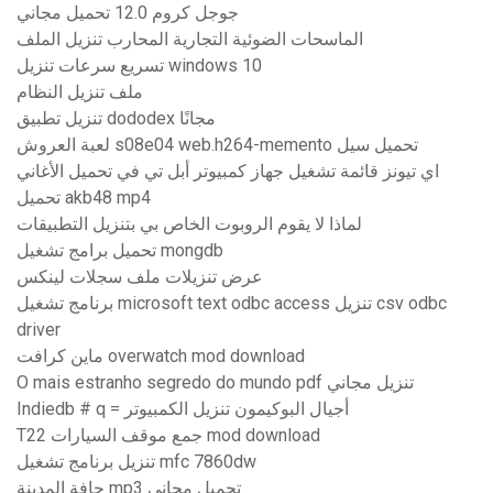
جوجل كروم 12.0 تحميل مجاني
الماسحات الضوئية التجارية المحارب تنزيل الملف
تسريع سرعات تنزيل windows 10
ملف تنزيل النظام
تنزيل تطبيق dododex مجانًا
لعبة العروش s08e04 web.h264-memento تحميل سيل
اي تيونز قائمة تشغيل جهاز كمبيوتر أبل تي في تحميل الأغاني
تحميل akb48 mp4
لماذا لا يقوم الروبوت الخاص بي بتنزيل التطبيقات
تحميل برامج تشغيل mongdb
عرض تنزيلات ملف سجلات لينكس
برنامج تشغيل microsoft text odbc access تنزيل csv odbc
driver
ماين كرافت overwatch mod download
O mais estranho segredo do mundo pdf تنزيل مجاني
Indiedb # q = أجيال البوكيمون تنزيل الكمبيوتر
T22 جمع موقف السيارات mod download
تنزيل برنامج تشغيل mfc 7860dw
حافة المدينة mp3 تحميل مجاني