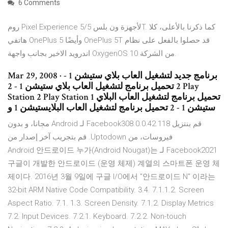
6 Comments
روم Pixel Experience لأجهزة ون بلس 5/5T. كما ذكرنا بالأعلى، كلا
هاتفي OnePlus 5 وأيضًا OnePlus 5T قد حصلوا بالفعل على نظام
اندرويد الاخير بجانب واجهة OxygenOS 10 من الشركة.
Mar 29, 2008 · برنامج جديد لتشغيل العاب بلاي ستيشن 1 -
2 تحميل برنامج لتشغيل العاب بلاي ستيشن 1 - 2 Play
Station 2 Play Station 1 تحميل برنامج لتشغيل العاب البلاي
ستيشن 1 - 2 تحميل برنامج لتشغيل العاب البلايستيشن 1 و
‫قم بنتزيل Facebook308.0.0.42.118 لـ Android مجانا، و بدون
فيروسات، من Uptodown. قم بتجريب آخر إصدار من
Facebook2021 لـ Android 안드로이드 누가(Android Nougat)는
구글이 개발한 안드로이드 (운영 체제) 계열의 스마트폰 운영 체
제이다. 2016년 3월 9일에 구글 I/O에서 "안드로이드 N" 이라는
32-bit ARM Native Code Compatibility. 3.4. 7.1.1.2. Screen
Aspect Ratio. 7.1. 1.3. Screen Density. 7.1.2. Display Metrics
7.2. Input Devices. 7.2.1. Keyboard. 7.2.2. Non-touch