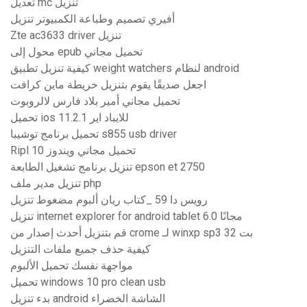
تعديل mc تنزيل
أفيري تصميم وطباعة الكمبيوتر تنزيل
Zte ac3633 driver تنزيل
محول إلى epub تحميل مجاني
كيفية تنزيل تطبيق weight watchers لنظام android
اجعل صديقًا يقوم بتنزيل خريطة ماين كرافت
تحميل مجاني أمير بلاد فارس لالروبوت
تحميل ios 11.2.1 للايباد اير
تحميل برنامج توشيبا s855 usb driver
Ripl تحميل مجاني ويندوز 10
تنزيل برنامج تشغيل الطابعة epson et 2750
تنزيل مدير ملف php
رويس دا 59 _كتاب ريان ألبوم مضغوط تنزيل
تنزيل internet explorer for android tablet 6.0 مجانًا
قم بتنزيل أحدث إصدار من crome لـ winxp sp3 32 بت
كيفية حذف جميع ملفات التنزيل
مواجهة نفسك تحميل الألبوم
تحميل windows 10 pro clean usb
بدء تنزيل android الشاشة الخضراء