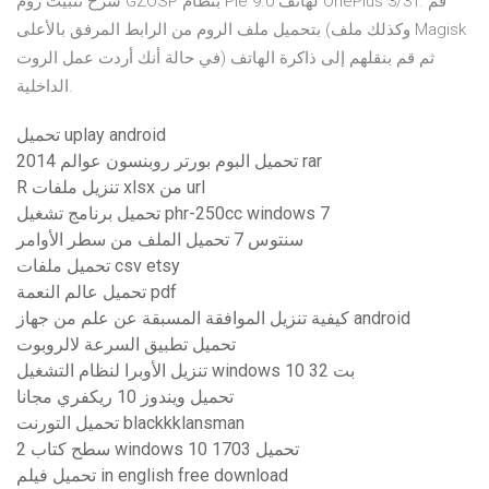
شرح تثبيت روم GZOSP بنظام Pie 9.0 لهاتف OnePlus 3/3T. قم
بتحميل ملف الروم من الرابط المرفق بالأعلى (وكذلك ملف Magisk
في حالة أنك أردت عمل الروت) ثم قم بنقلهم إلى ذاكرة الهاتف
الداخلية.
تحميل uplay android
تحميل البوم بورتر روبنسون عوالم 2014 rar
R تنزيل ملفات xlsx من url
تحميل برنامج تشغيل phr-250cc windows 7
سنتوس 7 تحميل الملف من سطر الأوامر
تحميل ملفات csv etsy
تحميل عالم النعمة pdf
كيفية تنزيل الموافقة المسبقة عن علم من جهاز android
تحميل تطبيق السرعة لالروبوت
تنزيل الأوبرا لنظام التشغيل windows 10 32 بت
تحميل ويندوز 10 ريكفري مجانا
تحميل التورنت blackkklansman
سطح كتاب 2 windows 10 1703 تحميل
تحميل فيلم in english free download