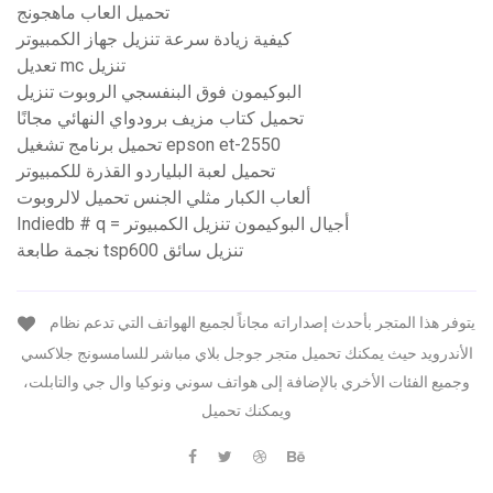
تحميل العاب ماهجونج
كيفية زيادة سرعة تنزيل جهاز الكمبيوتر
تعديل mc تنزيل
البوكيمون فوق البنفسجي الروبوت تنزيل
تحميل كتاب مزيف برودواي النهائي مجانًا
تحميل برنامج تشغيل epson et-2550
تحميل لعبة البلياردو القذرة للكمبيوتر
ألعاب الكبار مثلي الجنس تحميل لالروبوت
Indiedb # q = أجيال البوكيمون تنزيل الكمبيوتر
نجمة طابعة tsp600 تنزيل سائق
يتوفر هذا المتجر بأحدث إصداراته مجاناً لجميع الهواتف التي تدعم نظام
الأندرويد حيث يمكنك تحميل متجر جوجل بلاي مباشر للسامسونج جلاكسي
وجميع الفئات الأخري بالإضافة إلى هواتف سوني ونوكيا وال جي والتابلت،
ويمكنك تحميل