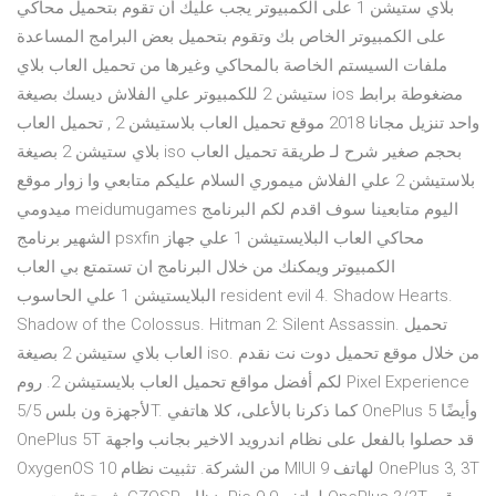
بلاي ستيشن 1 على الكمبيوتر يجب عليك أن تقوم بتحميل محاكي
على الكمبيوتر الخاص بك وتقوم بتحميل بعض البرامج المساعدة
ملفات السيستم الخاصة بالمحاكي وغيرها من تحميل العاب بلاي
ستيشن 2 للكمبيوتر علي الفلاش ديسك بصيغة ios مضغوطة برابط
واحد تنزيل مجانا 2018 موقع تحميل العاب بلاستيشن 2 , تحميل العاب
بلاي ستيشن 2 بصيغة iso بحجم صغير شرح لـ طريقة تحميل العاب
بلاستيشن 2 علي الفلاش ميموري السلام عليكم متابعي وا زوار موقع
ميدومي meidumugames اليوم متابعينا سوف اقدم لكم البرنامج
الشهير برنامج psxfin محاكي العاب البلايستيشن 1 علي جهاز
الكمبيوتر ويمكنك من خلال البرنامج ان تستمتع بي العاب
البلايستيشن 1 علي الحاسوب resident evil 4. Shadow Hearts.
Shadow of the Colossus. Hitman 2: Silent Assassin. تحميل
العاب بلاي ستيشن 2 بصيغة iso. من خلال موقع تحميل دوت نت نقدم
لكم أفضل مواقع تحميل العاب بلايستيشن 2. روم Pixel Experience
لأجهزة ون بلس 5/5T. كما ذكرنا بالأعلى، كلا هاتفي OnePlus 5 وأيضًا
OnePlus 5T قد حصلوا بالفعل على نظام اندرويد الاخير بجانب واجهة
OxygenOS 10 من الشركة. تثبيت نظام MIUI 9 لهاتف OnePlus 3, 3T