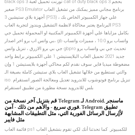
black ops 3 تورنت تحميل لعبة call of duty black ops 3 بحجم
صغير PS3 Emulator برنامج مجاني مميز يمكنك من تشغيل العاب
أجهزة بلاي ستيشين 3 (PS3) علي جهاز الكمبيوتر الخاص بك ،
البرنامج يعتبر محاكاة لانظمة التشغيل ويندوز لتجربة العاب PS3
بكامل مزاياها علي أجهزة الكمبيوتر المكتبية او المحمولة تحميل جي
بي واتس اب برو اخر اصدار، gb واتساب برو 10.0 ، مميزات واتساب
جي بي برو الازرق ، تنزيل واتس gbpro تحديث جي بي واتساب برو
جديد 2021 تحميل العاب البلايستيشن 1 على الكمبيوتر برابط واحد
مضغوطة ميديا فاير, سوف نقدم لكم محاكي أجهزة بلايستيشن 1 وإن
والتي تستطيع من خلالها تشغيل العاب بلاي ستيشن كاملة بصيغة الـ
iso. تنزيل برنامج فوتوشوب للاندرويد تعديل ومعالجة الصور انستقرام
بلس للاندرويد نسخة مطورة من تطبيق انستقرام
قم بتنزيل آخر نسخة من Telegram لـ Android. ماسنجر
فوري سريع - والأهم من ذلك - آمن. Telegram تطبيق
لأإرسال الرسائل الفورية التي، مثل التطبيقات المشابهة
مثل فايبر
قائمة العاب ps1 للكمبيوتر. كما تحدثنا أنك لكي تقوم بتشغيل العاب