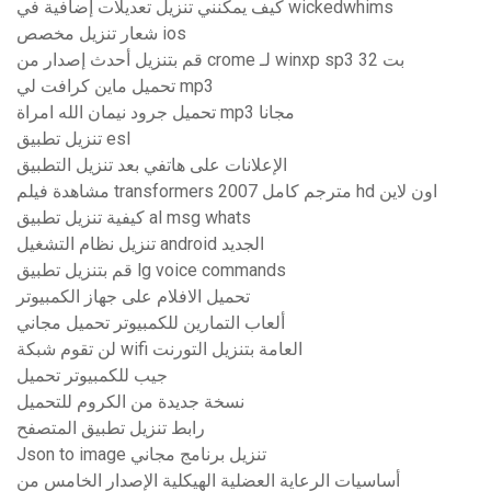
كيف يمكنني تنزيل تعديلات إضافية في wickedwhims
شعار تنزيل مخصص ios
قم بتنزيل أحدث إصدار من crome لـ winxp sp3 32 بت
تحميل ماين كرافت لي mp3
تحميل جرود نيمان الله امراة mp3 مجانا
تنزيل تطبيق esl
الإعلانات على هاتفي بعد تنزيل التطبيق
مشاهدة فيلم transformers 2007 مترجم كامل hd اون لاين
كيفية تنزيل تطبيق al msg whats
تنزيل نظام التشغيل android الجديد
قم بتنزيل تطبيق lg voice commands
تحميل الافلام على جهاز الكمبيوتر
ألعاب التمارين للكمبيوتر تحميل مجاني
لن تقوم شبكة wifi العامة بتنزيل التورنت
جيب للكمبيوتر تحميل
نسخة جديدة من الكروم للتحميل
رابط تنزيل تطبيق المتصفح
Json to image تنزيل برنامج مجاني
أساسيات الرعاية العضلية الهيكلية الإصدار الخامس من