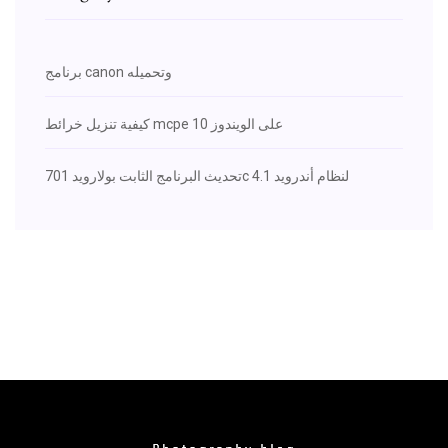
برنامج canon وتحميله
كيفية تنزيل خرائط mcpe على الويندوز 10
تحديث البرنامج الثابت بولارويد 701c لنظام أندرويد 4.1