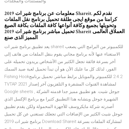
والمستندات والمجلدات.
معلومات عن برنامج شير ات 2019 Shareit. نقدم لكم
كرامنا من موقع ايجى طلقة تحميل برنامج نقل الملفات
وتحويلها بجميع وكافة أنواعها كافة الملفات بكافة الصيغ
تحميل مباشر برنامج شير ات 2019 Shareit العملاق العالمى
المميز الذى صنع
يعد تطبيق برنامج شير ات shareit للكمبيوتر من البرامج التي يصعب
الاستغناء عنها لأنه برنامج مجاني يقوم بنقل الملفات من هاتف إلى
أخر بسرعة فائقة تجعل الكثير من الأشخاص يريدون تحميله على
الفور، لذلك كل ما عليك الأن هو أن تبدأ تحميل لعبة صيد السمك
Fishing Hook‏ 2.4.2 للكمبيوتر والموبايل برابط مباشر; تحميل برنامج
TVTAP لمشاهدة القنوات المشفرة و التلفزيون آخر إصدار 2021
Google sheets , جوجل شيت. هو تطبيق مميز جدا قدمته الشركة
الشهيرة جوجل ويتشابه هذا التطبيق كثيرا مع برنامج الإكسل الذي
أصدرته شركة مايكروسف للأجهزة المحمولة ولكن يقدم تطبيق
جوجل شيت الكثير من الإضافات التي تجعلك تستغني عن كل تحميل
برنامج شير ات 2019 Download Shareit لمشاركة الملفات بسرعة