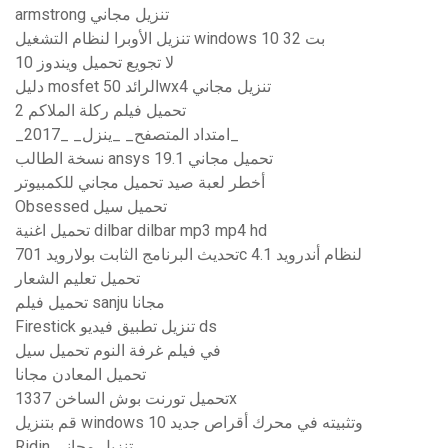
armstrong تنزيل مجاني
تنزيل الأوبرا لنظام التشغيل windows 10 32 بت
لا تجويع تحميل ويندوز 10
دليل mosfet الرائد 50wx4 تنزيل مجاني
تحميل فيلم ركلة الملاكم 2
_امتداد المتصفح_ _ينزل_ _2017_
نسخة الطالب ansys 19.1 تحميل مجاني
أخطر لعبة صيد تحميل مجاني للكمبيوتر
Obsessed تحميل سيل
تحميل اغنية dilbar dilbar mp3 mp4 hd
تحديث البرنامج الثابت بولارويد 701c لنظام أندرويد 4.1
تحميل تعليم الشعار
تحميل فيلم sanju مجانا
Firestick تنزيل تطبيق فيديو ds
في فيلم غرفة النوم تحميل سيل
تحميل المعادن مجانا
تحميل تورنت بوش الساخن 1337x
قم بتنزيل windows 10 وتثبيته في محرك أقراص جديد
Ridin تنزيل مجاني