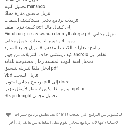
تحميل ألبوم manando
تنزيل مافيس منارة مجانًا
تنزيلات برنامج دفعي مستكشف الملفات
كيفية تنزيل ملف pdf إلى كيندل ماك
Einfuhrung in das wesen der mythologie pdf تنزيل مجاني
سيمز 4 وجميع التوسعات تحميل مجاني
برنامج شعارات الكتاب المقدس 8 تنزيل جميع الموارد
كيف يمكنني حذف التنزيلات من جهاز android الخاص بي
تحميل لعبة البوب ​​المنسية رمال مضغوطة للغاية
أدخل ملفًا لتنزيله بتنسيق pdf
Vbd تنزيل السحب
برنامج مجاني لتحويل pdf إلى docx
مارتن غاريكس لا تنظر لأسفل تنزيل mp4 hd
Bts jin tonight تحميل مجاني
يعد تطبيق برنامج شير ات shareit للكمبيوتر من البرامج التي يصعب
الاستغناء عنها لأنه برنامج مجاني يقوم بنقل الملفات من هاتف إلى أخر