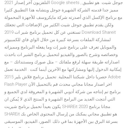
التلفزيون آخر إصدار 2021 Google sheets , جوجل شيت. هو تطبيق
مميز جدا قدمته الشركة الشهيرة جوجل ويتشابه هذا التطبيق كثيرا
مع برنامج الإكسل الذي أصدرته شركة مايكروسف للأجهزة المحمولة
ولكن يقدم تطبيق جوجل شيت الكثير من الإضافات التي تجعلك
تستغني عن كل تحميل برنامج شير ات 2019 Download Shareit
لمشاركة الملفات بسرعة كبيرة من خلال الواي فاي للكمبيوتر
والموبايل تعرف على برنامج شير إت وما يفعله البرنامج ومميزاته
وخصائصه وشرح بالصور والفيديو لتحميل برنامج الشير ات باحدث
اصداراته طريقة سهلة لرفع ملفاتك – مثل صورك ومستنداتك – مع
إمكانية الدخول إليها ومشاركتها مع الآخرين أينما كنت . الخدمة تعمل
حصريا داخل شبكتنا المحلية. تحميل برنامج فلاش بلير 2015 Adobe
Flash Player اخر اصدار مجانا مجاني محدث قم بالتحميل الآن
برنامج تم إنتاجه من شركة أدوبي الشهيرة و المعروفة لدي الجميع و
التي أنتجت العديد من البرامج الشهيرة و المنتج الذي لا يُمكن ان
يكون بعيداً تحميل برنامج شيريت SHAREit 2020 مجانا برنامج
SHAREit هو تطبيق مجاني يمكنك من إرسال المحتوى الخاص بك
بسرعة البرق بين الأجهزة بما في ذلك: الصور، الفيديو، الموسيقى