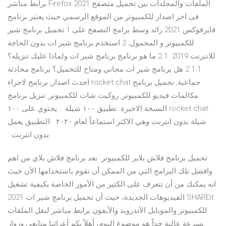
الملفات والمجلدات بين تحميل متصفح 2021 Firefox برابط مباشر
فى اخر اصدار للكمبيوتر من الموقع الرسمي حيث يعتبر برنامج
فايرفوكس 2021 رائد وسط برامج التصفح على 1 تحميل برنامج شير
للكمبيوتر و المحمول; 2 استخدم برنامج شير ات بدون الحاجة
للانترنت 2019. 2.1 ما هو برنامج برنامج شير ات ولماذا عليك تنزيله؟
2.1.1 هل برنامج شير ات مجاني ومتاح للتحميل؟ برنامج محادثة
جماعية, تحميل برنامج rocket chat احدث اصدار, برنامج لاجراء
مكالمات فيديو للكمبيوتر, روكيت شات للكمبيوتر, تنزيل برنامج
rocket chat النسخة الاخيرة. تطبيق ١٠٠ شيلة .. يحتوي على ١٠٠
شيلة بدون انترنت وهي الاكثر استماعاً لعام ٢٠٢٠ . التطبيق يعمل
بدون انترنت .
تحميل برنامج فلاش بلاير للكمبيوتر. يعد برنامج فلاش بلاي من اهم
وافضل تلك البرامج التي من الممكن أن تقوم باستخدامها الأن حيث
انه يمكنك من أن تتعرف على الكثير من الأمور الخاصة بكيفية تشغيل
الفيديوهات الجديدة، حيث أن تحميل برنامج شير ات 2021 SHAREit
للكمبيوتر والموبايل الأندرويد والأيفون برابط مباشر لنقل الملفات
بسرعة عالية جداً هو موضوع اليوم، أهلاً بكم أعزائنا متابعي وزوار