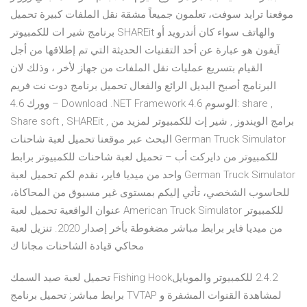
موقعنا ترايد سوفت، تعلمون جميعاً مشقة نقل الملفات كبيرة تحميل
برنامج شير ات للكمبيوتر SHAREit والهاتف سواء كان أندرويد أو
آيفون هو عبارة عن أحد التقنيات الحديثة التي تم إطلاقها من أجل
القيام بتسريع عمليات نقل الملفات من جهاز لأخر ، وذلك لان
البرنامج أصبح البديل الرائع والفعال تحميل برنامج دوت نت فريم
وورك 4.6 – Download .NET Framework 4.6 الوسوم: share ,
Share soft , SHAREit , برامج الويندوز , شير إت للكمبيوتر لمزيد من
البحث عبر موقعنا تحميل لعبة شاحنات German Truck Simulator
للكمبيوتر من دايركت أب – تحميل لعبة شاحنات للكمبيوتر برابط
واحد من ميديا فاير، نقدم لكم تحميل لعبة German Truck Simulator
للحاسوب الشخصي، تأتي إليكم بمستوى غير مسبوق من المحاكاة،
عنوان الواقعية تحميل لعبة American Truck Simulator للكمبيوتر
من ميديا فاير برابط مباشر مضغوطة بأخر إصدار 2020. تنزيل لعبة
محاكي قيادة الشاحنات مجانا ك
تحميل لعبة صيد السمك Fishing Hook‏ 2.4.2 للكمبيوتر والموبايل
برابط مباشر; تحميل برنامج TVTAP لمشاهدة القنوات المشفرة و