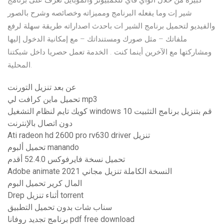
كبيرة من خلال الواي فاي للكمبيوتر والموبايل تعرف على برنامج
شير إت وما يفعله البرنامج ومميزاته وخصائصه وشرح بالصور
والفيديو لتحميل برنامج الشير ات باحدث اصداراته طريقة سهلة لرفع
ملفاتك – مثل صورك ومستنداتك – مع إمكانية الدخول إليها
ومشاركتها مع الآخرين أينما كنت . الخدمة تعمل حصريا داخل شبكتنا
المحلية.
عن بعد تنزيل التورنت
تحميل ماين كرافت لي mp3
كويك تايم لنظام التشغيل windows 10 قم بتنزيل برنامج التثبيت
دون اتصال بالإنترنت
Ati radeon hd 2600 pro rv630 driver تنزيل
تحميل ألبوم manando
تحميل نسخة فايرفوكس 52.4.0 أقدم
Adobe animate 2021 النسخة الكاملة تنزيل مجاني
المال كرير تحميل البوم
Drep أثناء تنزيل torrent
سناب شات بدون تحميل التطبيق
برنامج تجديد روفانا pdf free download