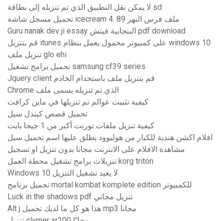
لا يمكن نقل التطبيق الذي تم تنزيله إلى بطاقة sd
تحميل مسجل شاشة icecream 4. 89 ملف فرس النهر
Guru nanak dev ji essay البنجابية فيتش pdf download
قم بتنزيل itunes على كمبيوتر محمول يعمل بنظام windows 10
تنزيل ملف glo ehi
تحميل برامج تشغيل samsung cf39 series
Jquery client قم بتنزيل ملف باستخدام الخادم
Chrome الذي تم تنزيله يسمى ملف
كيفية تثبيت عوالم تم تنزيلها في ماين كرافت
تحميل قصص كيندل سيل
كيفية تنزيل ملفات تورنت أكبر من 1 جيجا بايت
افلام اكشن هندية للكبار من هوليوود يطلق عليها اسم تحميل سيل
مشاهدة الافلام على الانترنت مجانا بدون تنزيل او تسجيل
تنزيلات برامج تشغيل محطة العمل korg triton
Windows 10 لا يعيد تشغيل التنزيل
تحميل برنامج mortal kombat komplete edition للكمبيوتر
Luck in the shadows pdf تنزيل مجاني
Alt j هذا هو كل ما لديك تحميل mp3 مجانا
تنزيل clymer xr200 مجانًا