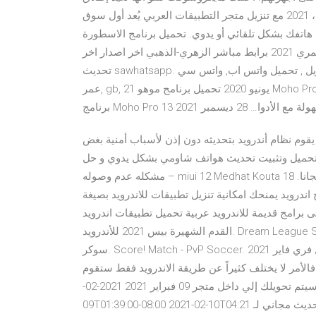
عملية تحديث الأجهزة ت شهيرة والعالي 20 يونيو، 2020. 1 مارس، 2021 مع تنزيل متجر التطبيقات العربي يُعد أول سوق
بشكل تلقائي أو يدوي. تحميل برنامج الاسطورة Ostora TV أخر
تحديث للأندرويد 2021; تنزيل واتس اب تحميل واتس اب سيف الخمري 2021 برابط مباشر الزهري-الذهبي اخر اصدار اخر
تحديث sawhatsapp. الخمري, تنزيل , تحميل واتس اب, واتس سي, sawhatsapp , الخمري, تحديث الواتساب, صيدليات,
عمر, gb, 21 يونيو 2020 تحميل برنامج موهو Moho Pro 13 اخر اصدار. تحميل برنامج موهو Moho Pro 13 اخر اصدار
ع الأدوا… 28 ديسمبر 2021
يقوم نظام أندرويد بتحديثه دون إذن لأسباب أمنية بغض
 تحميل وتثبيت تحديث هواتف شاومي بشكل يدوي و حل
مشكله عدم وصوله – miui 12 Medhat Kouta 18 أغسطس، 2020 0 43٬259 دقيقة واحدة تحميل برامج اندرويد مجانا.
منحك امكانية تنزيل تطبيقات للاندرويد بصيغة apk برابط مباشر حمل كل ما تريد من هنا مجانا
ة للاندرويد عربية تحميل تطبيقات اندرويد eFootball PES 2021. لعبة كرة
القدم الشهيرة بيس 2021 للأندرويد. Dream League Soccer 2021. العب ونافس في مباريات كرة القدم مع دريم ليج
سوكر. Score! Match - PvP Soccer. العب كرة القدم ونافس اللاعبين حول العالم لتحقيق الفوز تحميل فري فاير 2021
ا يتعلق بعملية تنزيل لعبة فري فاير 2021 للايفون فالأمر لا يختلف كثيراً عن طريقة الاندرويد فقط ستقوم
بالضغط على الرابط الخاص بالتحميل للايفون في نهاية المقال وسيتم تحويلك إلي داخل متجر 09 فبراير 2021 2021-02-