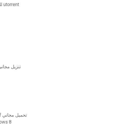
تحميل gta 4 للكمبيوتر نسخة كاملة مجانية من برنامج utorrent
تصميم الخرسانة المسلحة بواسطة gillesania pdf تنزيل م
إتقان مخترع أوتوديسك 2017 للهندسة المعمارية pdf تحميل مجاني
تنزيل إعداد البلوتوث للكمبي