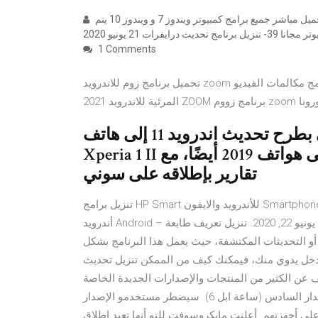
تحميل برامج كمبيوتر 2021 جديدة مجانية كاملة و اخر اصدار برابط تحميل مباشر جميع برامج كمبيوتر ويندوز 7 و ويندوز 10 يتم
درايفرات 21 يونيو 2020
1 Comments
تحميل برنامج زوم للاندرويد zoom لعقد الاجتماعات اونلاين زووم عربي 2021. 2020/12/10 0. برنامج مكالمات الفيديو
بدأت شركة سوني في الشهر الماضي بطرح تحديث اندرويد 11 إلى هاتف
Xperia 1 II ويبدو أن التحديث قد بدأ بالوصول إلى هواتف 2019 أيضًا، مع
تقارير بإطلاقه على سوني
تنزيل برامج HP Smart للأندرويد والايفون Smartphone et iPhone. قم بتنزيل اتش بي iPrint للحصول على تحديثات
أندرويد Android – تنزيل يونيو 22, 2020. تنزيل تعريف طابعة HP Officejet 3835 ويندوز & ماك [تحديث] يتميز هذا
 أو التحديثات المكتشفة، حيث يعمل هذا البرنامج بشكل
خل يدوي منك، فيمكنك كيف من الممكن تنزيل تحديث iOS 14
ن الكثير من المنتجات والإصدارات الجديدة الخاصة
بالشركة ضمن مؤتمر أبل 2020 ومن بينها:. ساعة آبل الذكية الإصدار السادس (ساعة ابل 6). سيضطر مستخدمو الإصدار
18 من ويندوز 10 بالتحديث تدريجيًا إلى تحديث مايو 2020 على أجهزتهم. أعلنت مايكروسوفت للتو أنها تعيد إطلاق