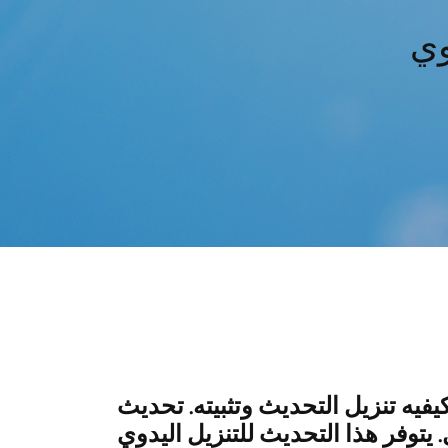
يفيه تنزيل التحديث وتثبيته. تحديث Microsoft. استخدمMicrosoft Update