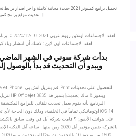
تحديث موقع برامج كمبيوتر مجانا 39- تنزيل برنامج تحديث 
المرئية للاندرويد 2021 ZOOM برنامج زووم zoom لعقد الاجتماعات اون لاين : لاشك أن انتشار وباء كورونا …
البرنامج بأنه يقوم بعمل تحديث تلقائي للبرامج المكتشفة
أوتوماتيكي تماماً في الخلفية، وذلك دون الحاجة لأي تد
على هواتف الأيفون ؟ قامت شركة أبل في وقت سابق بالكشف ع
09