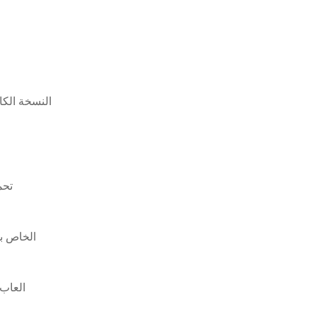
bslayerxx hd video download
 omega
لماذا يقوم ها
العاب 