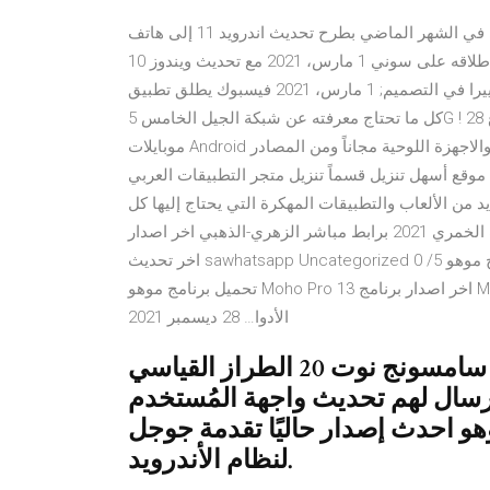
بدأت شركة سوني في الشهر الماضي بطرح تحديث اندرويد 11 إلى هاتف Xperia 1 II ويبدو أن التحديث قد بدأ بالوصول
إلى هواتف 2019 أيضًا، مع تقارير بإطلاقه على سوني 1 مارس، 2021 مع تحديث ويندوز 10 Sun Valley ستعرف تطبيقات
مايكروسوفت تغييرا في التصميم; 1 مارس، 2021 فيسبوك يطلق تطبيق Bars الخاص بموسيقى الراب; 1 مارس، 2021
كل ما تحتاج معرفته عن شبكة الجيل الخامس 5G ! 28 فبراير تحميل العاب أندرويد 2020 الإصدار الأخير لجميع أنواع
موبايلات Android متوفر وبكل سهولة لحاملي هذه النوع من الهواتف الذكية والاجهزة اللوحية مجاناً ومن المصادر
تنزيل قسماً تنزيل متجر التطبيقات العربي APK الذي يُعتبر أول متجر عربي للأندرويد يعمل
د من الألعاب والتطبيقات المهكرة التي يحتاج إليها كل
مستخدم، ويتمتع سوق الأندرويد العربي تحميل واتس اب سيف الخمري 2021 برابط مباشر الزهري-الذهبي اخر اصدار
اخر تحديث sawhatsapp Uncategorized 0 /5 لا اصوات 21 يونيو 2020 تحميل برنامج موهو Moho Pro 13 اخر اصدار.
تحميل برنامج موهو Moho Pro 13 اخر اصدار برنامج Moho Pro 13 لتصميم وإنشاء الرسوم المتحركة ، بسهولة مع
الأدوا… 28 ديسمبر 2021
تفيد تقارير عديدة إلى أن كُلًا من سامسونج نوت 20 الطراز القياسي
را سيتم إرسال لهم تحديث واجهة المُستخدم One UI 3.0
ستند على نظام تشغيل أندرويد 11 وهو احدث إصدار حاليًا تقدمة جوجل
لنظام الأندرويد.