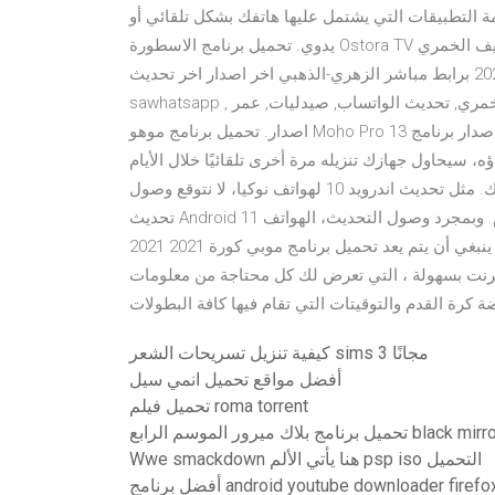
مة التطبيقات التي يشتمل عليها هاتفك بشكل تلقائي أو
يدوي. تحميل برنامج الاسطورة Ostora TV أخر تحديث للأندرويد 2021; تنزيل واتس اب تحميل واتس اب سيف الخمري
2021 برابط مباشر الزهري-الذهبي اخر اصدار اخر تحديث sawhatsapp. الخمري, تنزيل , تحميل واتس اب, واتس سي,
sawhatsapp , الخمري, تحديث الواتساب, صيدليات, عمر, gb, 21 يونيو 2020 تحميل برنامج موهو Moho Pro 13 اخر
اصدار. تحميل برنامج موهو Moho Pro 13 اخر اصدار برنامج Moho Pro 13 لتصميم وإنشاء الرسوم المتحركة ، بسهولة
ولكن لم يتم إنهاؤه، سيحاول جهازك تنزيله مرة أخرى تلقائيًا خلال الأيام
القليلة التالية. وعند إعادة محاولة التنزيل، سيتم إرسال إشعار إليك. مثل تحديث اندرويد 10 لهواتف نوكيا، لا نتوقع وصول
تحديث Android 11 لأجهزة نوكيا قبل الربع الثالث، أو الرابع من عام 2021 القادم. وبمجرد وصول التحديث، الهواتف
المذكورة في القائمة التالية ينبغي أن يتم يعد تحميل برنامج موبي كورة 2021 2021 mobikora apk الجديد آخر إصدار
رنت بسهولة ، التي تعرض لك كل محتاجة من معلومات
ة كرة القدم والتوقيتات التي تقام فيها كافة البطولات
كيفية تنزيل تسريحات الشعر sims 3 مجانًا
أفضل مواقع تحميل انمي سيل
تحميل فيلم roma torrent
 برنامج بلاك ميرور الموسم الرابع black mirror
Wwe smackdown هنا يأتي الألم psp iso التحميل
فضل برنامج android youtube downloader firefox