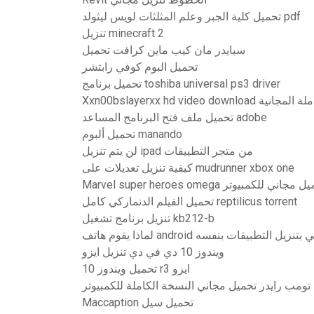
تحميل كلية الجبر وعلم المثلثات لويس ليثولد pdf
تنزيل minecraft 2
سبايدر مان كيب ماين كرافت تحميل
تحميل البوم كوفي رابتشر
تحميل برنامج toshiba universal ps3 driver
Xxn00 النسخة الكاملة المجانية
تحميل ملف فتح البرنامج المساعد adobe
تحميل ألبوم manando
لن يتم تنزيل ipad من متجر التطبيقات
كيفية تنزيل تعديلات على mudrunner xbox one
Marvel super heroes تحميل مجاني للكمبيوتر
تحميل الفيلم الدنماركي كامل reptilicus torrent
تنزيل برنامج تشغيل kb212-b
تف android الخاص بي بتنزيل التطبيقات بنفسه
ويندوز 10 دي في دي تنزيل ايزو
تحميل ويندوز 10 r3 ايزو
تومب رايدر تحميل مجاني النسخة الكاملة للكمبيوتر
Maccaption تحميل سيل