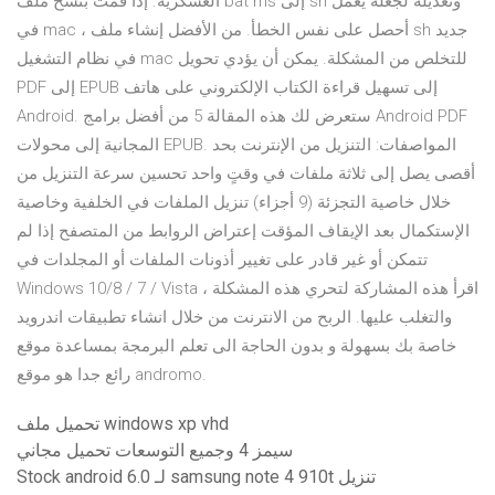
العسكرية. إذا قمت بنسخ ملف bat ms إلى sh وتعديله لجعله يعمل
في mac ، أحصل على نفس الخطأ. من الأفضل إنشاء ملف sh جديد
في نظام التشغيل mac للتخلص من المشكلة. يمكن أن يؤدي تحويل
PDF إلى EPUB إلى تسهيل قراءة الكتاب الإلكتروني على هاتف
Android. ستعرض لك هذه المقالة 5 من أفضل برامج Android PDF
المجانية إلى محولات EPUB. المواصفات: التنزيل من الإنترنت بحد
أقصى يصل إلى ثلاثة ملفات في وقتٍ واحد تحسين سرعة التنزيل من
خلال خاصية التجزئة (9 أجزاء) تنزيل الملفات في الخلفية وخاصية
الإستكمال بعد الإيقاف المؤقت إعتراض الروابط من المتصفح إذا لم
تتمكن أو غير قادر على تغيير أذونات الملفات أو المجلدات في
Windows 10/8 / 7 / Vista ، اقرأ هذه المشاركة لتحري هذه المشكلة
والتغلب عليها. الربح من الانترنت من خلال انشاء تطبيقات اندرويد
خاصة بك بسهولة و بدون الحاجة الى تعلم البرمجة بمساعدة موقع
رائع جدا هو موقع andromo.
تحميل ملف windows xp vhd
سيمز 4 وجميع التوسعات تحميل مجاني
Stock android 6.0 لـ samsung note 4 910t تنزيل