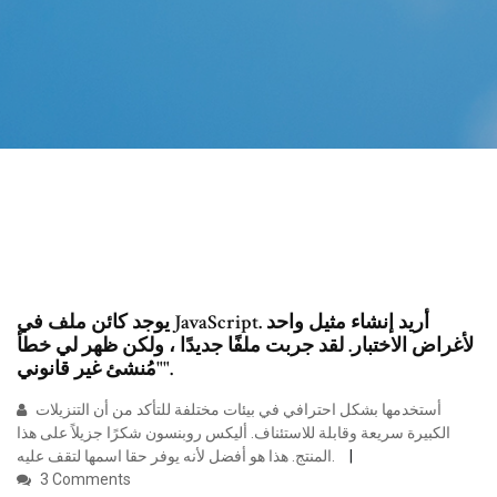
يوجد كائن ملف في JavaScript. أريد إنشاء مثيل واحد
لأغراض الاختبار. لقد جربت ملفًا جديدًا ، ولكن ظهر لي خطأ
"مُنشئ غير قانوني".
أستخدمها بشكل احترافي في بيئات مختلفة للتأكد من أن التنزيلات
الكبيرة سريعة وقابلة للاستئناف. أليكس روبنسون شكرًا جزيلاً على هذا
المنتج. هذا هو أفضل لأنه يوفر حقا اسمها لتقف عليه.
3 Comments