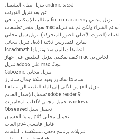
تنزيل نظام التشغيل android الجديد
عن بعد تنزيل التورنت
مطالبة الإسكندرية في fire urm academy تنزيل مجاني
يقول متجر تطبيقات mac أنه تم الشراء ولكن لم يتم تنزيله
القنبلة (الصوت الأصلي للصور المتحركة) تنزيل سيل مجاني
نماذج التضاريس ثلاثية الأبعاد تنزيل مجاني
Icoachmath لتطبيقات المدرسة وتنزيلها
كيف يمكنني تنزيل التطبيق على جهاز mac الخاص بي
تنزيل adobe على mac مجانًا
Cubozoid تنزيل مجاني
سامانثا ساندرز يقود ملكة جمال ساندرز
Isd من الألف إلى الياء الطبعة الرابعة pdf تنزيل
تحميل الإصدار القديم adobe reader 9
تحميل مجاني لألعاب المغامرات windows
Obsessed تحميل سيل
رواية الحسون pdf تحميل مجاني
العاب ps4 فاينل فانتسي
تنزيلات برنامج دفعي مستكشف الملفات
تحميل مجاني facebiik