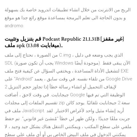
الربح من الانترنت من خلال انشاء تطبيقات اندرويد خاصة بك بسهولة
و بدون الحاجة الى تعلم البرمجة بمساعدة موقع رائع جدا هو موقع
andromo.
قم بتنزيل وتثبيت Podcast Republic 21.1.31B [غير مقفز]
ملف apk (13.08 ميغابايت)..
من الصورة ، نحتاج إلى ملف C.img ، الذي يجب وضعه في دليل
SDL (يجب أن تكون صورة Windows موجودة أيضًا). الآن يبقى فقط
لتشغيل الأداة المساعدة ، ويختفي السؤال عن كيفية فتح ملف EXE
على "Android" من تلقاء نفسه. في وقت سابق ، يعمد Google Drive
لإيقاف التحميل أو انشاء رسالة خطأ إذا تجاوز حجم التنزيل 2
جيجابايت. في وقت لاحق ، أضافت Google الوظيفة التي تم فيها
تقسيم الملفات إلى مجلدات zip سعة 2 جيجابايت تلقائيًا. يوجد كائن
ملف في JavaScript. أريد إنشاء مثيل واحد لأغراض الاختبار. لقد
جربت ملفًا جديدًا ، ولكن ظهر لي خطأ "مُنشئ غير قانوني". تم حفظ
ملفي على سطح المكتب ، ويمكنني التنقل هناك بشكل جيد وجيد ، لا
يمكنني الدخول في ملف البيض الخاص بي أو أي ملف على سطح