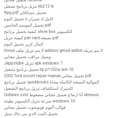
تنزيل برنامج تشغيل kb212-b
Rpg pdf تحميل ميديافاير
تحميل البوم x كامل اد شيران
تحميل الموسم الخامس pdf
كيفية تحميل برنامج show box للكمبيوتر
كيفية تنزيل pan card بصيغة pdf
المال كرير تحميل البوم
Gmod لا يتم تنزيل ملف addons gmod addon لا يتم تنزيله
وشيك مراقب تحميل مجاني
Jappstube تنزيل apk windows 7
تحميل برنامج تشغيل hp p1102w win 10
2002 ford escort repair manual تحميل مجاني pdf
تحميل برنامج quickbooks الموالية النسخة الكاملة مجانا
السيرك استكشاف تنزيل برنامج التشغيل
Outlawz sstil أنا ارتفاع تحميل مجاني مضغوط vkmusic
سرعة تنزيل الكمبيوتر بطيئة windows 10
قوالب ألبوم فوتوشوب تحميل مجاني
تحميل البيت الذي بنى جاك سيل