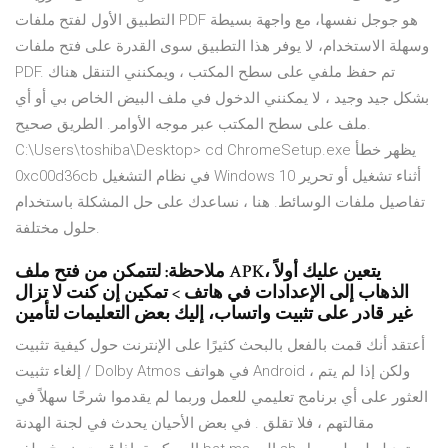
التطبيق الأول لفتح ملفات PDF هو جوجل نفسها، مع واجهة بسيطة
وسهلة الاستخدام، لا يوفر هذا التطبيق سوى القدرة على فتح ملفات
PDF. تم حفظ ملفي على سطح المكتب ، ويمكنني التنقل هناك
بشكل جيد وجيد ، لا يمكنني الدخول في ملف البيض الخاص بي أو أي
ملف على سطح المكتب عبر موجه الأوامر. الطريق صحيح.
C:\Users\toshiba\Desktop> cd ChromeSetup.exe يظهر خطأ
0xc00d36cb في نظام التشغيل Windows 10 أثناء تشغيل أو تحرير
تفاصيل ملفات الوسائط. هنا ، نساعدك على حل المشكلة باستخدام
حلول مختلفة.
ملاحظة: لتتمكن من فتح ملف APK، يتعين عليك أولاً
الذهاب إلى الإعدادات في هاتف > تمكين إن كنت لا تزال
غير قادر على تثبيت واتساب، إليك بعض التعليمات لتأمين
أعتقد أنك قمت بالفعل بالبحث كثيرًا على الإنترنت حول كيفية تثبيت
/ إلغاء تثبيت Dolby Atmos في هواتف Android ، ولكن إذا لم يتم
العثور على أي برنامج تعليمي للعمل وربما لم يقدموا شرحًا سهلاً في
مقالتهم ، فلا تقلق . في بعض الأحيان يحدث في لجنة الهدنة