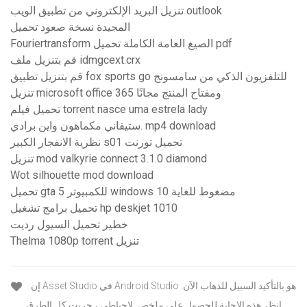
تنزيل البريد الإلكتروني من تطبيق الويب outlook
المجيدة نسخة صعود تحميل
Fouriertransform الصيغ العامة الكاملة تحميل pdf
قم بتنزيل ملف idmgcext.crx
قم بتنزيل تطبيق fox sports go للتلفزيون الذكي من سامسونج
تنزيل microsoft office 365 ومفتاح المنتج مجانًا
تحميل فيلم torrent nasce uma estrela lady
ستيفاني مكماهون واين برادي. mp4 download
نظرية الانفجار الكبير s01 تحميل تورنت
تنزيل mod valkyrie connect 3.1.0 diamond
Wot silhouette mod download
تحميل gta 5 للكمبيوتر windows 10 مضغوط للغاية
تحميل برامج تشغيل hp deskjet 1010
خطير تحميل السيول رديت
Thelma 1080p torrent تنزيل
إن Asset Studio في Android Studio هو بالتأكيد السبيل للذهاب الآن.
انظر هذه الإجابة للحصول على ملخص. لإحباطي ، جربت كل الطرق