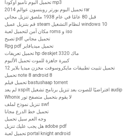
تحميل البوم تاميو اوكودا mp3
تحميل البوم بورتر روبنسون عوالم 2014 rar
قبل 80 عامًا في عام 1938 ملصق تنزيل مجاني
قم بتنزيل عميل steam لنظام التشغيل windows 10
مكان آمن لتحميل لعبة roms و iso
تصبح pdf تحميل مجاني
Rpg pdf تحميل ميديافاير
تحميل تعريفات hp deskjet 3320 ماك
كبيرة جاهزة للموت تحميل الألبوم
تحميل تثبيت تطبيقات مايكروسوفت مخزن ميديا ​​بلاير 12
تحميل note 8 android 8
تحميل فيلم bastushaap torrent
لم يعد xspilt افتراضيًا للصوت بعد تنزيل برنامج تشغيل audip
Whonix لا يقوم بتحميل متصفح تور
تنزيل نموذج لملف swf
تحميل خط الدرع مجانا
وجه العم سيل تحميل
هل يجب عليك تنزيل adobe pdf
تحميل لعبة portal knight android