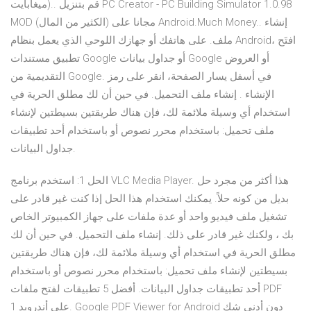
ميغابايت).. قم بتنزيل PC Creator - PC Building Simulator 1.0.98
MOD (الكثير من المال) مجانا على Android.Much Money.. إنشاء
ملف. على هاتفك أو جهازك اللوحي الذي يعمل بنظام Android، افتَح
تطبيق مستندات Google أو جداول بيانات Google أو العروض
التقديمية من Google. في أسفل يسار الصفحة، انقر على رمز
الإنشاء . إنشاء ملف التحميل. في حين أن لك مطلق الحرية في
استخدام أي وسيلة ملائمة لك، فإن هناك طريقتين بسيطتين لإنشاء
ملف تحميل: باستخدام محرر نصوص أو باستخدام أحد تطبيقات
جداول البيانات.
الحل 1: استخدم برنامج VLC Media Player. هذا أكثر من مجرد حل
بديل من كونه حلاً. يمكنك استخدام هذا الحل إذا كنت غير قادر على
تشغيل ملف فيديو واحد أو عدة ملفات على جهاز الكمبيوتر الخاص
بك ، ولكنك غير قادر على ذلك. إنشاء ملف التحميل. في حين أن لك
مطلق الحرية في استخدام أي وسيلة ملائمة لك، فإن هناك طريقتين
بسيطتين لإنشاء ملف تحميل: باستخدام محرر نصوص أو باستخدام
أحد تطبيقات جداول البيانات. أفضل 5 تطبيقات لفتح ملفات PDF
على أندرويد 1. Google PDF Viewer for Android دون أدنى شك