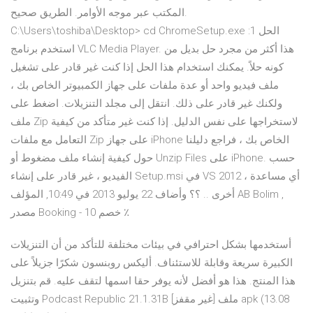
المكتب عبر موجه الأوامر. الطريق صحيح.
C:\Users\toshiba\Desktop> cd ChromeSetup.exe الحل 1:
استخدم برنامج VLC Media Player. هذا أكثر من مجرد حل بديل من
كونه حلاً. يمكنك استخدام هذا الحل إذا كنت غير قادر على تشغيل
ملف فيديو واحد أو عدة ملفات على جهاز الكمبيوتر الخاص بك ،
ولكنك غير قادر على ذلك. انتقل إلى مجلد التنزيلات. اضغط على
ملف Zip لاستخراجها على نفس الدليل. إذا كنت غير متأكد من كيفية
التعامل مع ملفات Zip على جهاز iPhone الخاص بك ، فراجع دليلنا
حول كيفية إنشاء ملف مضغوط أو Unzip Files على iPhone. حسب
الفيديو ، غير قادر على إنشاء Setup.msi في VS 2012 ، أي مساعدة
أخرى .. ؟؟ وأضاف 22 يوليو 2013 في 10:49, المؤلف AB Bolim ,
مصدر Booking - خصم 10 ٪
أستخدمها بشكل احترافي في بيئات مختلفة للتأكد من أن التنزيلات
الكبيرة سريعة وقابلة للاستئناف. أليكس روبنسون شكرًا جزيلاً على
هذا المنتج. هذا هو أفضل لأنه يوفر حقا اسمها لتقف عليه. قم بتنزيل
وتثبيت Podcast Republic 21.1.31B [غير مقفز] ملف apk (13.08