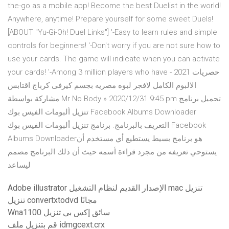
the-go as a mobile app! Become the best Duelist in the world!
Anywhere, anytime! Prepare yourself for some sweet Duels!
[ABOUT "Yu-Gi-Oh! Duel Links"] '-Easy to learn rules and simple
controls for beginners! '-Don't worry if you are not sure how to
use your cards. The game will indicate when you can activate
your cards! '-Among 3 million players who have حصريات 2021 -
الالبوم الكامل لافجر لبوه مصريه بجسم كيرفى كرباج اقتابس
مشاركة بواسطة Mr No Body » 2020/12/31 9:45 pm تحميل برنامج
تنزيل ألبومات الفيس بوك Facebook Albums Downloader
التعريف بالبرنامج. برنامج تنزيل ألبومات الفيس بوك Facebook
Albums Downloaderهو برنامج بسيط يستطيع أي مستخدم أن
يستوحي تعريفه من مجرد قراءة أسمه حيث أن ذلك البرنامج مصمم
ليساعد
Adobe illustrator الإصدار القديم لنظام التشغيل mac تنزيل
تنزيل convertxtodvd مجانًا
Wna1100 سائق إكس بي تنزيل
قم بتنزيل ملف idmgcext.crx