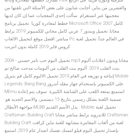
تشارك خططها لمغادرة وكالة mbk للترفيه وكوريا قريبًا. في الرابع
والعشرين من يناير، أجابت شانون على بعض الأسئلة التي تلقتها من
معجبيها عبر انستغرام. سألت إحدى المعجبات عما إن كان لديها
خطط لمغادرة كوريا. تحميل برنامج Microsoft Office 2007 كامل
مجانا; تحميل ويندوز 7 عربي كامل مجاني للكمبيوتر 2019 برابط
مباشر; افضل موقع لتحميل الالعاب Pc في العالم جدآ; تحميل لعبة
كروس فاير 2019 كاملة بدون انترنت
تحميل البوم حب تامر حسني - 2004 mp3 مجانا وبدون اعلانات ألبوم
بنت القلب 2019. ألبوم بنت القلب من ألبومات مدحت صالح تم
إنتاجه و توزيعه في العام 2019 تحميل الالبوم كامل قم بتنزيل Mobile
Legends: Bang Bang على الكمبيوتر بإستخدام جهاز مقلد أندروز
MEmu.استمتع بمتعة اللعب على الشاشة الكبيرة. سوف يتم إعادة
تسمية اللعبة بشكل رسمي بتاريخ 15 ديسمبر، والاسم الجديد هو:
مواجهة الأبطال-MLBB بدل الأسم القديم : Mobile تحميل لعبة
Craftsman: Building Craft للاندرويد برابط مباشر مجانا Craftsman:
Building Craft لعبة من ألعاب المغامرة مشابهة للعبة ماين كرافت
بإصدار تحميل البوم فيلو امسك نفسك اصدار عام 2019, استمع