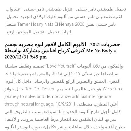
تحميل طمعتيني تامر حسنى - تنزيل طمعتيني تامر حسنى - عبد واب.
اغنية طمعتيني تامر حسني من ألبوم خليك فولاذي الجديد. تحميل ·
تشغيل Tamer Hosny Nafs El Nehaya 2020 تامر حسني نفس
النهاية. تحميل · تشغيل المواجهة ارفع ا
حصريات 2021 - الالبوم الكامل لافجر لبوه مصريه بجسم
كيرفى كرباج اقتابس مشاركة بواسطة Mr No Body »
2020/12/31 9:45 pm
تصميم وتغليف سلسلة “Love Yourself” والمكون من ثلاثة ألبومات
تم اصداها عبر سنتّي ٢٠١٧ إلى ٢٠١٨، والمعروفة بتضميناتها ذات
المغزى العميق والتصوير الرائع للقصص والرسائل داخل كل ألبوم.
حفل جوائز Red Dot Design هو حفل عالمي للتصاميم We’re on a
journey to solve and democratize artificial intelligence
through natural language. 10/9/2011 أعلن المطرب مصطفى
كامل تأجيل طرح ألبومه الجديد «أنا نسيتك» بسبب «الظروف التي
يمر بها لبنان الشقيق بعد انفجار مرفأ العاصمة بيروت، والاكتفاء
بطرح أغنية واحدة خلال ساعات. ونشر «كامل» صورة لبوستر الألبوم