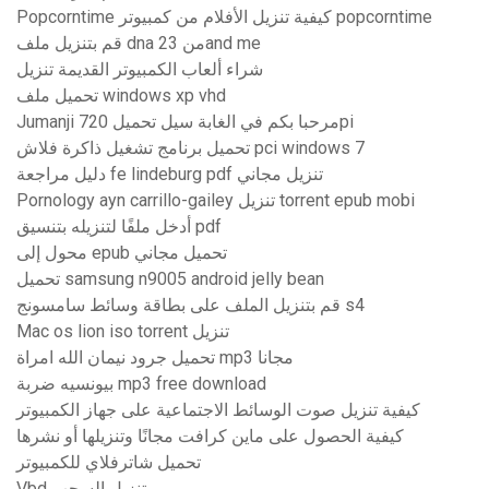
Popcorntime كيفية تنزيل الأفلام من كمبيوتر popcorntime
قم بتنزيل ملف dna من 23and me
شراء ألعاب الكمبيوتر القديمة تنزيل
تحميل ملف windows xp vhd
Jumanji مرحبا بكم في الغابة سيل تحميل 720pi
تحميل برنامج تشغيل ذاكرة فلاش pci windows 7
دليل مراجعة fe lindeburg pdf تنزيل مجاني
Pornology ayn carrillo-gailey تنزيل torrent epub mobi
أدخل ملفًا لتنزيله بتنسيق pdf
محول إلى epub تحميل مجاني
تحميل samsung n9005 android jelly bean
قم بتنزيل الملف على بطاقة وسائط سامسونج s4
Mac os lion iso torrent تنزيل
تحميل جرود نيمان الله امراة mp3 مجانا
بيونسيه ضربة mp3 free download
كيفية تنزيل صوت الوسائط الاجتماعية على جهاز الكمبيوتر
كيفية الحصول على ماين كرافت مجانًا وتنزيلها أو نشرها
تحميل شاترفلاي للكمبيوتر
Vbd تنزيل السحب