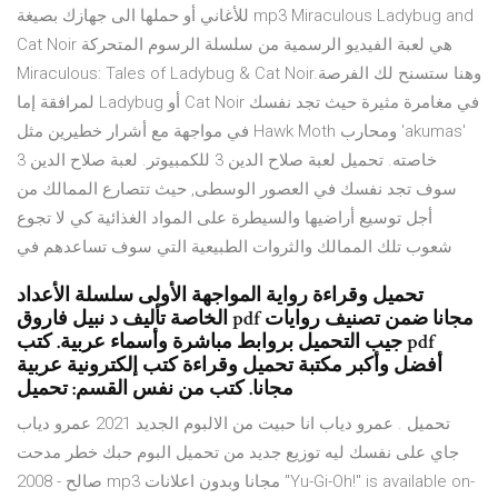
للأغاني أو حملها الى جهازك بصيغة mp3 Miraculous Ladybug and
Cat Noir هي لعبة الفيديو الرسمية من سلسلة الرسوم المتحركة
Miraculous: Tales of Ladybug & Cat Noir.وهنا ستسنح لك الفرصة
لمرافقة إما Ladybug أو Cat Noir في مغامرة مثيرة حيث تجد نفسك
في مواجهة مع أشرار خطيرين مثل Hawk Moth ومحارب 'akumas'
خاصته. تحميل لعبة صلاح الدين 3 للكمبيوتر. لعبة صلاح الدين 3
سوف تجد نفسك في العصور الوسطى, حيث تتصارع الممالك من
أجل توسيع أراضيها والسيطرة على المواد الغذائية كي لا تجوع
شعوب تلك الممالك والثروات الطبيعية التي سوف تساعدهم في
تحميل وقراءة رواية المواجهة الأولى سلسلة الأعداد
الخاصة تأليف د نبيل فاروق pdf مجانا ضمن تصنيف روايات
جيب التحميل بروابط مباشرة وأسماء عربية. كتب pdf
أفضل وأكبر مكتبة تحميل وقراءة كتب إلكترونية عربية
مجانا. كتب من نفس القسم: تحميل
تحميل . عمرو دياب انا حبيت من الالبوم الجديد 2021 عمرو دياب
جاي على نفسك ليه توزيع جديد من تحميل البوم حبك خطر مدحت
صالح - 2008 mp3 مجانا وبدون اعلانات "Yu-Gi-Oh!" is available on-