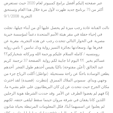
عبر صفحته إليكم أفضل برامج كمبيوتر لعام 2020 حيث نستعرض
أكثر من 75 برنامج جديد ظهرت لأول مرة خلال هذا العام وتستحق
التجربة. 9/1/2008
نالت الفنانة غادة رجب ميزة لم يحصل عليها أي من أبناء جيلها، تجلت
في إحياء حفلة في مقر هيئة الأمم المتحدة دعماً لمؤسسة خيرية
مصرية. في الحوار التالي تتحدث رجب عن هذه التجربة، معربة عن
فخرها بها، وسعادتها بجائزة التميز رواية ودك تنامين ؟ نامي روايه
رومنسيه / كامله السلام عليكم ورحمة الله وبركاته شخباركم؟؟
عساكم بخير..؟؟ اليوم انا جايبة لكم رواية. الصفحة 37 ترجمة: كريم
عبد الخالق (أعيُن مفتوحة) باكيًا يقيس أحدهم طول الفجر. أحدهم
يطعن الوسادة باحثًا عن راحة مستحيلة. (تواصُل) أكلت الرياح جزء من
وجهي ويداي. سموني الملاك الممزق. إنتظرت. (قصيدة) لقد اخترتَ
مكان الجرح حيث نتحدث عن إن كان البريطانيون على علم بشيء ما،
إذًا فهم لم يغضوا الطرف عن الأمر. وقد حددت الشرطة هوية الرجلين
اللذين كانا يقفان في شرفة مروان حينما سقط ليلقى حتفه، لكنهم
لم يعلنوا عن اسميهما أبدًا، فكل المعلومات المرتبطة بحياة شانون