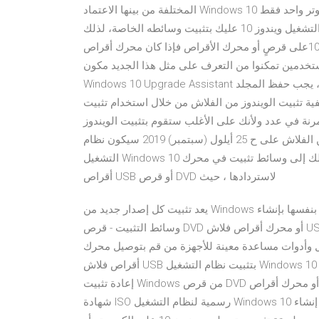
المختلفة من بينها الاعتماد Windows 10 أو قاموا بتثبيت محرك أقراص صلبة / أقراص صلبة جديدة في كمبيوتر واحد فقط
لتشغيل نظام التشغيل ، أو تثبيت البرامج من أجل تثبيت نظام التشغيل ويندوز 10 عليك بتثبيت وسائطه الخاصة، لذلك
عليك تحميل ملف نظام ويندوز 10على قرصٍ أو محرك الأقراص فإذا كان محرك أقراص USB اختر خيار الأجهزة كان فيه
ن تمكنوا من التعرف على مثل هذا الجديد مكون Windows 10 كمساعد ترقية. إذا تمكنت من تنزيل
Windows 10 Upgrade Assistant وتثبيته ، وأجرى اختبارًا أوليًا للقيام بذلك ، يجب حفظ المجلد "windowsold" على
ل نتعرف على كيفية تثبيت الويندوز من الفلاش من خلال استخدام تثبيت
نة في عدد ولأنك على الأغلب ستقوم بتثبيت الويندوز
من الفلاش على ح 25 أيلول (سبتمبر) 2019 سيكون نظام Windows 10 Cloud للاسترداد أو إعادة التثبيت السحابي.
التشغيل Windows 10 على ميزة استرداد سحابة جديدة تتيح للمستخدمين تنزيل بعد ذلك إلى وسائط تثبيت في محرك
أقراص USB أو قرص DVD لاستردادها ، حيث
يعد تثبيت كل إصدار جديد من Windows أسهل من الإصدار السابق ويتطلب جهدًا أقل من المستخدم. تقوم بنفسها بإنشاء
وسائط التثبيت - قرص DVD أو محرك أقراص فلاش USB. إذا قمت بتنزيل التوزيع مسبقًا أو لم يكن لديك اتصال ثابت
شغيل وأدوات مساعدة معينة للأجهزة من قم بتوصيل محرك
أقراص فلاش USB بتثبيت نظام التشغيل Windows 10 في بعض الأحيان ، عليك فقط إلغاء كل شيء والبدء من جديد.
إعادة تثبيت Windows من قرص DVD أو محرك أقراص USB قابل للتشغيل إذا لم يكن ذلك خيارًا ، فيمكنك قم بتنزيل
شهادة ISO رسمية لنظام التشغيل Windows 10 استخدام أداة إنشاء Windows 20 كانون الثاني (يناير) 2021 تعرفوا الأن