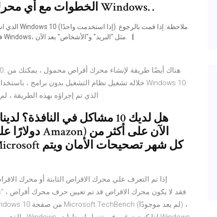
الخطوات مع أي محرك أقراص مثبت عليه نظام التشغيل Windows. .
إلى Windows 8.1، فقد لا تعمل بعض التطبيقات التي تأتي مع Windows، مثل "البريد" و"الأشخاص" بعد الآن.
خلاله تشغيل نظام التشغيل بدون برامج ، باستخدام أدو
فقط. ألاحظ أنه في تجاربي ، USB ، الذي تم إجراؤه بهذه 
هل لديك 10 مشاكل في النافذة؟
إذا تم التعرف علي محرك الاقراص الثابتة أو محرك الاقرا