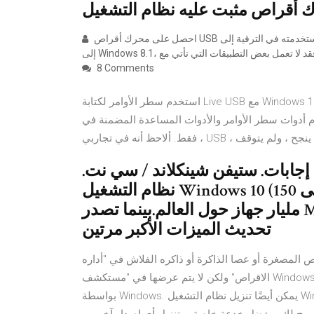
احصل على محرك أقراص USB الذي استخدمته في الترقية إلى Windows 10 (إذا استخدمت واحدًا). ملاحظة: إذا قمت بالرجوع
8 Comments
استخدم سطر الأوامر لكتابة Live USB مع Windows 10. هناك أيضًا طريقة لإنشاء محرك أقراص محمول ، يمكنك من
ات سطر الأوامر والأدوات المساعدة المضمنة في Windows 10
الطريقة ، لم ينجح ، ولم يتوقف
 لدينا إجابات. ستيفن شينكلاند / سي نت.
نظام التشغيل Windows 10 (150 دولارًا على Amazon) الآن على أكثر من
مليار جهاز حول العالم.بينما تصدر Microsoft كل شهر تصحيحات الأمان ويتم
تحديث الميزات الأكبر مرتين
ص المصغرة أو عصا الذاكرة أو ذاكره الفلاش في "أداره
الاقراص" ولكن لا يتم عرضها في "مستكشف Windows" ، فقد لا يكون محرك الاقراص قد تم تعيين حرف محرك أقراص
بواسطة Windows. يمكن أيضًا تنزيل نظام التشغيل Windows 10 من صفحة Microsoft TechBench (لم يعد موجودًا) ،