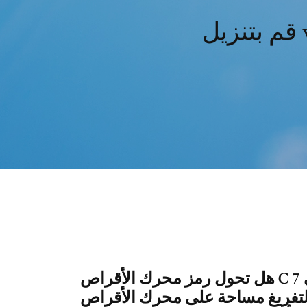
هل تحول رمز محرك الأقراص C إلى اللون الأحمر ، ويظهر كاملاً؟ فيما يلي 7
غ مساحة على محرك الأقراص C في Windows 10. ستعمل