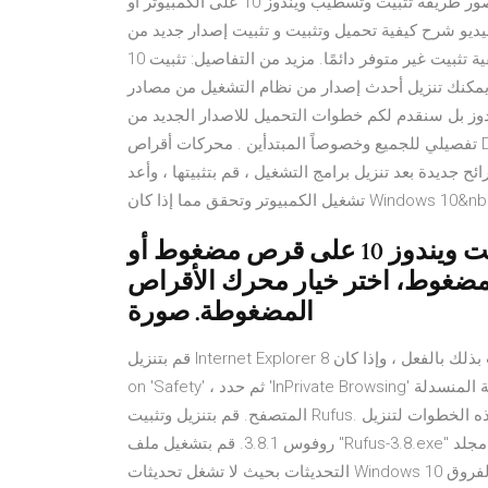
على شرح بالصور طريقة تثبيت وتسطيب ويندوز 10 على الكمبيوتر أو Windows 10 "عرض المهام" وهي موجودة على
رح كيفية تحميل وتثبيت و تثبيت إصدار جديد من Windows
10 فوق الإصدار القديم. كيفية تثبيت غير متوفر دائمًا. مزيد من التفاصيل: تثبيت Windows 10 من قرص أو محرك أقراص
يل أحدث إصدار من نظام التشغيل من مصادر Microsoft الرسمي 3 حزيران
ويندوز بل سنقدم لكم خطوات التحميل للاصدار الجديد من Windows10 شرح
تفصيلي للجميع وخصوصاً المبتدأين . محركات أقراص DVD / CD-ROM غير موجودة في إدارة الأجهزة - Windows 10 -
تشغيل مجموعة شرائح جديدة بعد تنزيل برامج التشغيل ، قم بتثبيتها ، وأعد
تشغيل الكمبيوتر وتحقق مما إذا كان Windows 10&nb
لتثبيت ويندوز 10، يجب تحميل ملف تثبيت ويندوز 10 على قرص مضغوط أو
لمضغوط، اختر خيار محرك الأقراص
المضغوطة. صورة
قم بتنزيل Internet Explorer 8 إذا لم تكن قد قمت بذلك بالفعل ، وإذا كان IE هو المستعرض المفضل لديك. StepClick
on 'Safety' ، ثم حدد 'InPrivate Browsing' من القائمة المنسدلة. StepCheck لمعرفة ما إذا كان inPrivate في أعلى
المتصفح. قم بتنزيل وتثبيت Rufus. اتبع هذه الخطوات لتنزيل Rufus وتثبيته من صفحة التنزيل. اسحب لأسفل وانقر
روفوس 3.8.1. قم بتشغيل ملف "Rufus-3.8.exe" من متصفح الويب أو مجلد التنزيل. في هذا الدليل - كيفية نقل مجلد
التحديثات بحيث لا تشغل تحديثات Windows 10 التي يتم تنزيلها تلقائيًا مساحة على محرك أقراص النظام وبعض الفروق