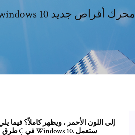
win وتثبيته في محرك أقراص جديد
طرق لتفري