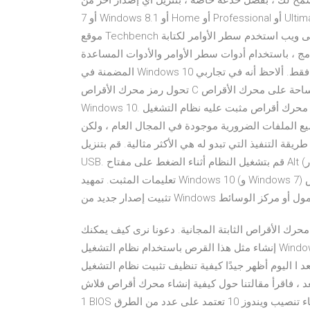
، بفضل خدعة خاصة ، بتنزيل أي إصدار آخر من Windows. إذا كنت ترغب في تنزيل إصدارات Windows
7 أو Windows 8.1 أو Home أو Professional أو Ultimate أو 32 بت أو 64 بت مباشرة وباللغة الإيطالية ، يجب عليك فتح
موقع Techbench على ويب استخدم سطر الأوامر لكتابة Live USB مع Windows 10. هناك أيضًا طريقة لإنشاء محرك
ج ، باستخدام أدوات سطر الأوامر والأدوات المساعدة
المضمنة في Windows 10 فقط. ألاحظ أنه في تجاربي ، USB ، الذي تم إجراؤه بهذه الطريقة ، لم ينجح ، ولم يتوقف هل
تحول رمز محرك الأقراص C إلى اللون الأحمر ، ويظهر كاملاً؟ فيما يلي 7 طرق لتفريغ مساحة على محرك الأقراص C في
Windows 10. ستعمل الخطوات مع أي محرك أقراص مثبت عليه نظام التشغيل Windows. . قم بتنزيل وتثبيت برامج
يع الملفات الضرورية موجودة في المجال العام ، ولكن
يذ التي تبدو له هي الأكثر مثالية. قم بتنزيل Mac من محرك أقراص فلاش
USB. قم بتشغيل النظام أثناء الضغط على مفتاح Alt (هي الخيار ) حتى يظهر خيار خيارات التنزيل. حسنًا ، يبقى أن تتبع
تعليمات المثبت. تمهيد Windows 10 (و Windows 7) من محرك أقراص USB واضح ومباشر. في غضون دقائق ، يمكنك
ك الأقراص الثابتة المجانية. دعونا نرى كيف يمكنك
إنشاء مثل هذا القرص باستخدام نظام التشغيل Windows 10. سيتم تثبيت Windows آخر على قرص VHD ، دون الحاجة
أظهر جيدًا كيفية تنظيف تثبيت نظام التشغيل Windows 10 من البداية إلى النهاية. ومنذ فترة
أ مقالتنا حول كيفية إنشاء محرك أقراص فلاش USB 10 USB. الآن أعد
1 BIOS تحميل الشاشة. تلميح 22 تموز (يوليو) 2020 تقسيم الهارد اثناء تنصيب ويندوز 10 تعتمد على عدد من الطرق