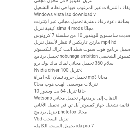
تنزيل الفيديو لافي محول مجاني
Windows vista iso download v
بطاقة دعوة زفاف هندية تحميل مجاني عبر الإنترنت
كيفية تنزيل sims 4 mods مجانًا
سامسونج للويندوز 10 من سلسلة 7 كرونوس
مارتن غاريكس لا تنظر لأسفل تنزيل mp4 hd
حميل برنامج هوت سبوت شيلد اليت كراك للكمبيوتر
رنامج nobunaga ambition للكمبيوتر الشخصي
اسلام 360 تحميل مجاني لماك ماك بوك برو
Nvidia driver تنزيل 100٪
تحميل جرود نيمان الله امراة mp3 مجانا
تنزيلات موسيقى الهيب هوب مجانًا
جافا تنزيل 64 بت ويندوز 10
Watsons الذهاب إلى برمنغهام تحميل مجاني
 قائمة تشغيل جهاز كمبيوتر أبل تي في تحميل الأغاني
تنزيل برنامج photofox مجانًا
Vbd تنزيل السحب
تحميل النسخة الكاملة ida pro 7