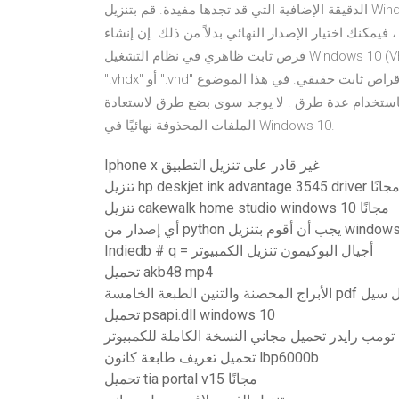
الدقيقة الإضافية التي قد تجدها مفيدة. قم بتنزيل Windows Password Reset وتثبيته على جهاز كمبيوتر يمكن الوصول
فيمكنك اختيار الإصدار النهائي بدلاً من ذلك. إن إنشاء
قرص ثابت ظاهري في نظام التشغيل Windows 10 (VHDX أو VHD) هو عملية إنشاء ملف يمكنه استخدام الامتداد
".vhdx" أو ".vhd" ويعمل كقرص ثابت فعلي ، ولكن مع اختلاف تخزينه على محرك أقراص ثابت حقيقي. في هذا الموضوع
ح لكم كيفية استرجاع الملفات المحذوفة على ويندوز 10 باستخدام عدة طرق . لا يوجد سوى بضع طرق لاستعادة
الملفات المحذوفة نهائيًا في Windows 10.
Iphone x غير قادر على تنزيل التطبيق
زيل hp deskjet ink advantage 3545 driver مجانًا
تنزيل cakewalk home studio windows 10 مجانًا
 إصدار من python يجب أن أقوم بتنزيل windows
Indiedb # q = أجيال البوكيمون تنزيل الكمبيوتر
تحميل akb48 mp4
ن الطبعة الخامسة pdf تحميل سيل
تحميل psapi.dll windows 10
تومب رايدر تحميل مجاني النسخة الكاملة للكمبيوتر
تحميل تعريف طابعة كانون lbp6000b
تحميل tia portal v15 مجانًا