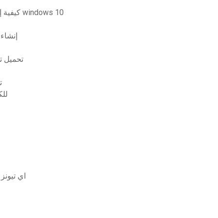
كيفية إيقاف التنزيلات غير المرغوب فيها في نظام التشغيل windows 10
إنشاء 
تحميل تحديث 
ت
تحميل ب
اي تيونز