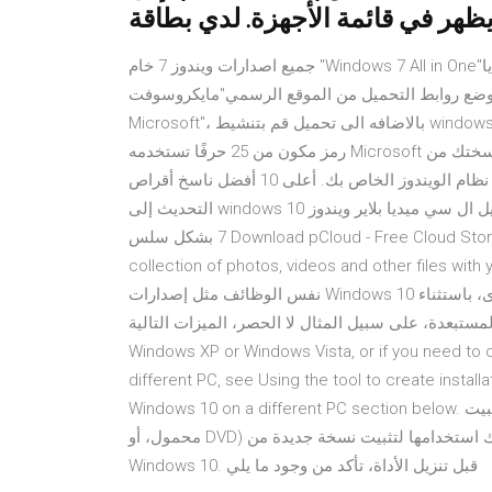
جميع اصدارات ويندوز 7 خام "Windows 7 All in One"ويمكنك تحميل النسخه التي تريدها مضغوطه برابط مباشر من ميديا
ون مشاكل وساقوم بوضع روابط التحميل من الموقع الرسمي"مايكروسوفت
Microsoft"، بالاضافه الى تحميل قم بتنشيط windows 10 بدون مفتاح المنتج مجانًا 2019 مفتاح منتج Windows 10 هو
رمز مكون من 25 حرفًا تستخدمه Microsoft لتنشيط نسختك من Windows. إذا لم يكن لديك مفتاح تسلسلي ، فلن
تتمكن من تنشيط نظام الويندوز الخاص بك. أعلى 10 أفضل ناسخ أقراص DVD ل Windows 10; هل هو قرار حكيم
التحديث إلى windows 10 الآن (بعد 29 تموز/يوليه) 15 نصائح لجعل لكم سيد 10 ويندوز; تحميل ال سي ميديا بلاير ويندوز
7 بشكل سلس Download pCloud - Free Cloud Storage for Windows 10 for Windows to bring your entire digital
collection of photos, videos and other f. يتضمن Windows 10 N
نفس الوظائف مثل إصدارات Windows 10 الأخرى، باستثناء Windows Media Player والتقنيات ذات الصلة. تتضمن
، على سبيل المثال لا الحصر، الميزات التالية. If you are installing Windows 10 on a PC running
Windows XP or Windows Vista, or if you need to c
different PC, see Using the tool to create installat
Windows 10 on a different PC section below. اتبع الخطوات التالية لإنشاء وسائط تثبيت (محرك أقراص USB
محمول، أو DVD) يمكنك استخدامها لتثبيت نسخة جديدة من Windows 10 أو إجراء تثبيت نظيف أو إعادة تثبيت
Windows 10. قبل تنزيل الأداة، تأكد من وجود ما يلي