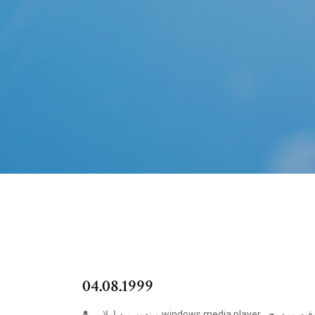
04.08.1999
ويندوز ميديا بلاير windows media player ، هو برنامج تشغيل وسائط متعددة تم تطويرة بواسطة شركة مايكروسوفت ومدمج