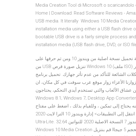
Media Creation Tool di Microsoft o scaricandolo
Home | Download: Read Software Reviews - Amazo
USB media. It literally Windows 10 Media Creatio
installation media using either a USB flash drive
bootable USB drive is a fairly simple process and
installation media (USB flash drive, DVD, or ISO fi
شرح مفصل لكيفية تحميل نسخة اصلية من ويندوز 10 ومن ثم حرقها على USB وتثبيتها بعد ضبط اعدادات البوت للاقلاع
من USB تنزيل صورة قرص Windows 10 (ملف ISO) قبل التحديث، يُرجى الرجوع إلى حالة معلومات إصدار Windows
عة للتأكد من عدم تأثر جهازك. تحميل برنامج USB Joystick تشغيل جويستيك على الكمبيوتر
كم زوارنا الأعزاء زوار موقع عرب سوفت في كل مكان، ان
الألعاب والتي تستخدم أيدي التحكم، يحتاجون Software Download Home ; Windows. Windows 10;
Windows 8.1; Windows 7; Desktop App Convert يأتي ويندوز ميديا بلاير Windows Media Player كميزة اختيارية
صدارات من ويندوز 10 ، ولكنه يحتاج إلى تمكين ، وللقيام بذلك ، اضغط على مفتاح Windows + I لفتح
الإعدادات ، ثم انتقل إلى التطبيقات> إدارة ويندوز 10 الترا لايت 2020 – Windows 10 20H2 (19042.546) Compact &
Ultra-Lite. تحميل ويندوز 7 النسخة الاصلية 2020 للنواتين 32.64 Download Windows 7 2020. تحميل PES 2017 نسخة
أصلية كاملة بدون تسطيب شاملة جميع اللغات مضغوطة بحجم 5 جيجاا ‫قم بنتزيل Windows 10 Media Creation