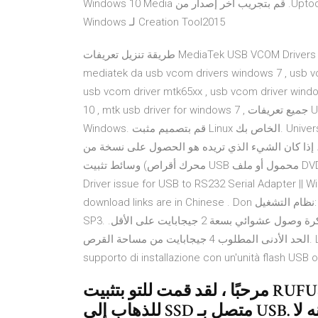
Tool10.0 (32-bit) لـ Windows مجانا، و بدون فيروسات، من Uptodown. قم بتجريب آخر إصدار من Windows 10 Media
Creation Tool2015 لـ Windows
طريقة تنزيل تعريفات MediaTek USB VCOM Drivers mediatek preloader usb vcom port driver windows 7 ,
mediatek da usb vcom drivers windows 7 , usb vc
usb vcom driver mtk65xx , usb vcom driver wind
10 , mtk usb driver for windows 7 , جميع تعريفات USB قم بتنزيل آخر نسخة من Universal USB Installer لـ
Windows. قم بتصميم مثبت Linux الخاص بك. Universal USB Installer تطبيق بسيط يمكننا من تصميم، بخطوتين
شيء الذي تريده هو الحصول على نسخة من Windows 10 ، فحدد الخيار الثاني “إنشاء
وسائط تثبيت (محرك أقراص USB محمول أو ملف DVD أو ملف ISO) لجهاز كمبيوتر آخر”. How to fix USB2.0 Ser!
Driver issue for USB to RS232 Serial Adapter ||
download links are in Chinese . Don نظام التشغيل: Windows 10، 7، 8، 8.1، Windows Vista SP2، Windows XP
SP3. يجب أن يكون هناك مسؤول على جهاز الكمبيوتر الخاص بك. ذاكرة وصول عشوائي بسعة 2 جيجابايت على الأقل.
الحد الأدنى المطلوب 4 جيجابايت من مساحة القرص. L'immagine può essere usata anche per creare un
supporto di installazione con un'unità flash USB o
مرحبًا ، لقد قمت للتو بتثبيت RUFUS 3.11 وأرغب في وضع Windows 10
للذهاب إلى SSD متصل بـ USB. القرص مهيأ ، يظهر في مدير الأقراص ، لكنه لا