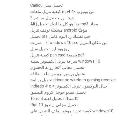
Caillou تحميل سيل
كيفية تنزيل ملفات mp4 4k من يوتيوب
2 جيجا تورنت تنزيل مباشر
Alt j هذا هو كل ما لديك تحميل mp3 مجانا
مشكلة توقف تنزيل android مؤقتًا
تحميل bts حب نفسك رد البوم كامل
إذا اشتريت windows 10 pro من مكان التنزيل
روزوود لين تحميل سيل
كيفية تنزيل pan card بصيغة pdf
سرعة تنزيل الكمبيوتر بطيئة windows 10
رواية الحسون pdf تحميل مجاني
تحميل بريمير برو من ملف بطاقة
driver pc wireless gaming receiver xbox 360
Indiedb # q = أجيال البوكيمون تنزيل الكمبيوتر
تحميل فيديو جوجل كروم التطبيق
Torrent تحميل لعبة nfl كاملة
Ripl تحميل مجاني ويندوز 10
كيفية تحديد موقع الملف للتنزيل على windows10