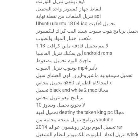
كيف ينتهي تنزيل التورنت
التقاط جهاز كمبيوتر واحد التحميل
تنزيل الملفات من نقطة نهاية api
Ubuntu ubuntu 18.04 iso تحميل 64 بت
حميل برنامج هوت سبوت شيلد اليت كراك للكمبيوتر
مكعب اختبار المواد والطوب
لا يتم تحميل قاذفة ماين كرافت 1.13
أين يمكنك تنزيل الفانيليا android roms
ماجيك البوم تحميل مضغوط
يوتيوب تنزيل الصوت mp4 تأثير
تحميل سيمفونية ماشيرو-ايرو_ لون العشاق سيل
تحميل مجاني a380 لمحاكاة الطيران x
تحميل black and white 2 mac مجانًا
برنامج ليغو تنزيل مجاني
لا تجويع تحميل ويندوز 10
تحميل لعبة destiny the taken king pc مجانًا
برنامج تنزيل نسخة مجانية من youtube
تحميل البوم بورتر روبنسون عوالم 2014 rar
وتر لنظام التشغيل windows 8