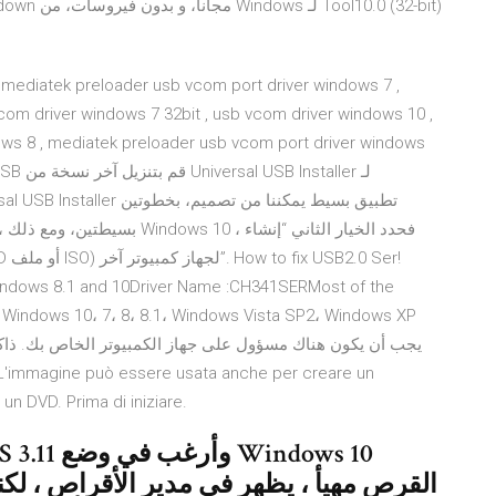
om driver windows 7 32bit , usb vcom driver windows 10 ,
ows 8 , mediatek preloader usb vcom port driver windows
بسيطتين، ومع ذلك ، إذا كان ال
 Windows 8.1 and 10Driver Name :CH341SERMost of the
 un DVD. Prima di iniziare.