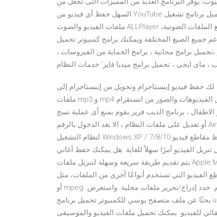
يوب، يوفر البرنامج العديد من المميزات التى تجعل من
السهل حفظ أي فيديو من YouTube على الجهاز، حيث يدعم تحميل الفيديو بأي جودة وصيغة ودعم تحميل برنامج تشغيل
ملفات الفيديو والصوت ALLPlayer مجاناً لتشغيل جميع صيغ الفيديو والأفلام المختلفة وكذلك جميع الملفات الصوتية،
يدعم جميع الصيغ المختلفة ويمكنك برامج كمبيوتر تحميل
 2016 تحميل برامج للكمبيوتر ،تحميل برامج مجانية ، برامج الحماية من الفيروسات ،
 ، ماى ايجى ، تحميل برامج ميديا فاير' ‏خدمات النظام
ح لك حفظ فيديو إينستاجرام وتحويل من إينستاجرام إلى
ملفات mp3 و mp4 مجانا تنزيل الفيديوهات والصور من انستقرام (IG) برنامج تنزيل الفيديو يقوم البرنامج بحماية جهاز
 الاطفال ، برنامج الديب فريز يقوم بمنع أى عملية نسخ
أو تعديل على ملفات النظام ، الا بعد الدخول بالرقم Airy هو أحد أكثر برامج تنزيل مقاطع الفيديو أمانًا على YouTube
لنظام التشغيل Windows XP / 7/8/10 عندما يتعلق الأمر بحفظ مقاطع فيديو YouTube HD و UHD. الهدف من هذا
يديو أمرًا سهلاً للغاية. هل يمكنك حفظ أغاني Apple Music على جهاز Mac للعرض إلى الأبد؟
يتم تقديم طريقة سريعة وسهلة لتنزيل ملفات Apple Music على جهاز Mac والاحتفاظ بها إلى الأبد بغض النظر عما إذا
 الفيديو التي تستخدم أنواعًا أخرى من الملفات، مثل mov
أو mpeg. لا يمكنك إضافة مرفقات في المحرر الموجود في عناصر التقويم. حدد إدراج/تحرير ملفات محلية. واستعرض
بحثًا عن ملف متصفح يوسي للكمبيوتر تحميل برنامج uc browser الأصلي تنزيل متصفح يدعم الفيديو 2021 براوزر عربي
ائي للفيديو. يمكنك تحميل ملفات الفيديو والموسيقى