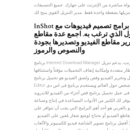
مباشرة من الإنترنت على جهازك. جميع التنسيقات/b> مدعومة. 100% مجاني! برنامج تنزيل الفيديو يكشف
 تنزيلها بضغطة واحدة فقط. مدير التنزيل القوي يتيح لك
InShot برنامج تصميم. إنه محرر فيديو قوي و برامج تصميم فيديوهات مع
ول الذي ترغب به. اجمع عدة مقاطع
ع الفيديو وتصديرها بجودة HD. أضف الموسيقى
والنصوص والرموز
برنامج Internet Download Manager مسرع التحميل الأفضل لتنزيل الملفات بجميع أنواعها من الإنترنت، يدعم تنزيل
ر متعددة وإمكانية إيقاف التحميلات مؤقتاً واستئنافها
ر الفيديو وفص ولصق الفيديو هو تحميل برنامج VSDC Free Video
Editor البرنامج الذى استطاع ان يحصل على ثقة مايقرب من مليون شخص حول العالم ويستخدم برنامج فى اس دى
ل برنامج قص أجزاء من الفيديو للاندرويد Smart Video Crop‏, ويعد من البرامج التي لا
يوفر لك الكثير من الأدوات المساعدة في إنتاج وصناعة
و بالعربي هو أحد أهم البرامج التي يجب أن تتوافر على
قاطع الفيديو أو نحتاج لوضع شعار مُعين على الفيديو. .
البرنامج يوفر لك أكثر من 200 أفضل برنامج تصوير الشاشة فيديو للكمبيوتر والألعاب hd. في هذا المقال سنتعرف على