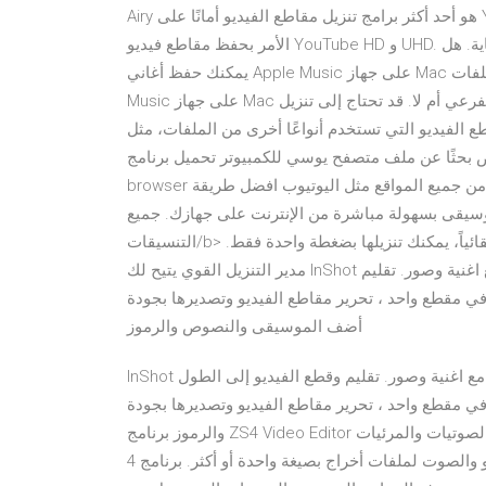
Airy هو أحد أكثر برامج تنزيل مقاطع الفيديو أمانًا على YouTube لنظام التشغيل Windows XP / 7/8/10 عندما يتعلق
الأمر بحفظ مقاطع فيديو YouTube HD و UHD. الهدف من هذا البرنامج هو جعل تنزيل الفيديو أمرًا سهلاً للغاية. هل
يمكنك حفظ أغاني Apple Music على جهاز Mac للعرض إلى الأبد؟ يتم تقديم طريقة سريعة وسهلة لتنزيل ملفات Apple
Music على جهاز Mac والاحتفاظ بها إلى الأبد بغض النظر عما إذا كنت قد ألغيت الأمر الفرعي أم لا. قد تحتاج إلى تنزيل
فيديو التي تستخدم أنواعًا أخرى من الملفات، مثل mov أو mpeg. لا يمكنك إضافة مرفقات في المحرر الموجود
بحثًا عن ملف متصفح يوسي للكمبيوتر تحميل برنامج uc
browser الأصلي تنزيل متصفح يدعم الفيديو 2021 براوزر عربي للتحميل من جميع المواقع مثل اليوتيوب افضل طريقة
موسيقى بسهولة مباشرة من الإنترنت على جهازك. جميع
التنسيقات/b> مدعومة. 100% مجاني! برنامج تنزيل الفيديو يكشف الفيديوهات تلقائياً، يمكنك تنزيلها بضغطة واحدة فقط.
مدير التنزيل القوي يتيح لك InShot برنامج تصميم. إنه محرر فيديو قوي و برامج تصميم فيديوهات مع اغنية وصور. تقليم
مقطع واحد ، تحرير مقاطع الفيديو وتصديرها بجودة HD.
أضف الموسيقى والنصوص والرموز
InShot برنامج تصميم. إنه محرر فيديو قوي و برامج تصميم فيديوهات مع اغنية وصور. تقليم وقطع الفيديو إلى الطول
حد ، تحرير مقاطع الفيديو وتصديرها بجودة HD. أضف الموسيقى والنصوص
والرموز برنامج ZS4 Video Editor هو برنامج مجاني رائع لتعديل وتركيب الفيديو والذي يوفر خبرة الصوتيات والمرئيات
مع تسهيلات دمج ملفات الصور, الفيديو والصوت لملفات أخراج بصيغة واحدة أو أكثر. برنامج 4K Video Downloader يعُد