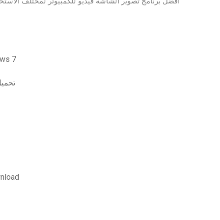
تنزيل raft mod 1.13.2
الأبراج المحصنة والتني
nload