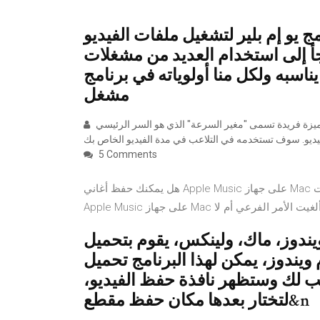
م بلير لتشغيل ملفات الفيديو UMPlayer. بالتأكيد يبحث
أ إلى استخدام العديد من مشغلات
ناسبه ولكل منا أولوياته في برنامج
مشغل
أفضل برنامج لتسريع / إبطاء ملفات الفيديو معدل الفيديو فيلمورا لديه ميزة فريدة تسمى "مغير السرعة" الذي هو السر الرئيسي
5 Comments
هل يمكنك حفظ أغاني Apple Music على جهاز Mac للعرض إلى الأبد؟ يتم تقديم طريقة سريعة وسهلة لتنزيل ملفات
ندوز، ماك، ولينكس، يقوم بتحميل
ويندوز، يمكن لهذا البرنامج تحميل
سب لك وستظهر نافذة حفظ الفيديو،
لتختار بعدها مكان حفظ مقطع&n