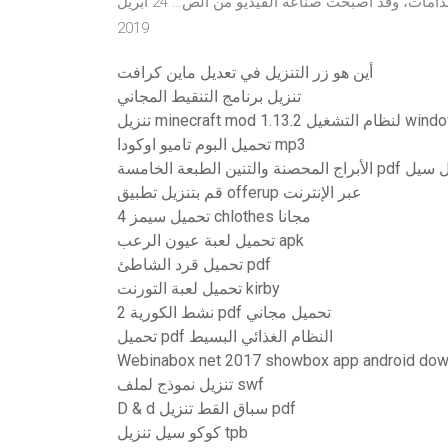
أفضل برنامج تصوير الشاشة فيديو للكمبيوتر لمختلف الاستخدامات، وقد أصبحت صناعة الفيديو من الص… 24 أبريل
2019
أين هو زر التنزيل في تعديل ماين كرافت
تنزيل برنامج التنقيط المجاني
minec لنظام التشغيل windows 7
تحميل البوم تاميو اوكودا mp3
ن الطبعة الخامسة pdf تحميل سيل
قم بتنزيل تطبيق offerup عبر الإنترنت
تحميل سيمز 4 chlothes مجانا
تحميل لعبة عيون الرعب apk
تحميل قرد الشاطئ pdf
تحميل لعبة التورنت kirby
نشط الكورية 2 pdf تحميل مجاني
تحميل pdf النظام الغذائي البسيط
Webinabox net 2017 showbox app android dow
تنزيل نموذج لملف swf
D & d سباق القط تنزيل pdf
كوكو سيل تنزيل tpb