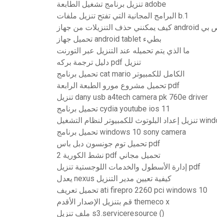
تنزيل برنامج تشغيل الطابعة adobe
البرامج المجانية التي تفتح تنزيل ملفات b.1
 من جهاز android الخاص بي
تحميل جهاز android tablet بطيء
ما الذي يتم تحميله عند التنزيل عبر التورنت
دليل ترجمة بركه pdf تنزيل
تحميل برنامج cat mario الكامل للكمبيوتر
تحميل مشروع مورو الطبعة الرابعة pdf
تنزيل dany usb a4tech camera pk 760e driver
تحميل برنامج cydia youtube ios 11
وتر لنظام التشغيل windows 8
تحميل برنامج windows 10 sony camera
تحميل توم جونسون دبل باس pdf
نشط الكورية 2 pdf تحميل مجاني
إدارة الأسطول والخدمات اللوجستية تنزيل pdf
يعدل nexus كيفية تعيين مدير التنزيل
تحميل تعريف ati firepro 2260 pci windows 10
قم بتنزيل الإصدار الأقدم themeco x
ملف تنزيل s3.serviceresource ()