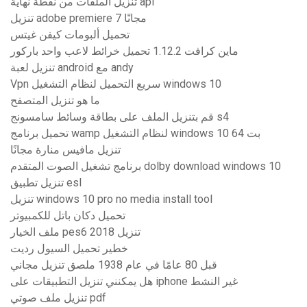
تنزيل الملفات من نقطة نهاية api
تنزيل adobe premiere 7 مجانًا
تحميل ألبومات كيفن غيتس
ماين كرافت 1.12.2 تحميل خرائط لاعب واحد باركور
تنزيل لعبة android مع andy
Vpn سريع التحميل لنظام التشغيل windows 10
ما هو تنزيل المتصفح
قم بتنزيل الملف على بطاقة وسائط سامسونج s4
تحميل برنامج wamp لنظام التشغيل windows 10 64 بت
تنزيل مافيس منارة مجانًا
برنامج تشغيل الصوت المتقدم dolby download windows 10
تنزيل تطبيق esl
تنزيل windows 10 pro no media install tool
تحميل دكان باتل للكمبيوتر
ملف الخيار pes6 2018 تنزيل
خطير تحميل السيول رديت
قبل 80 عامًا في عام 1938 ملصق تنزيل مجاني
هل يمكنني تنزيل التطبيقات على iphone غير النشط
تنزيل ملف صوتي pdf