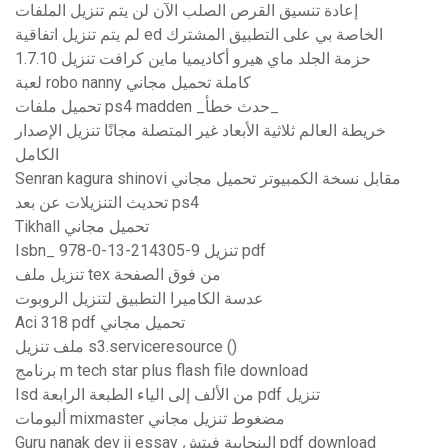
إعادة تنسيق القرص الصلب الآن لن يتم تنزيل الملفات
لم يتم تنزيل اتفاقية ed الخاصة بي على التطبيق المشترك
حزمة الجلد ماي هيرو أكاديميا ماين كرافت تنزيل 1.7.10
لعبة robo nanny كاملة تحميل مجاني
تحميل ملفات ps4 madden _حدث خطأ_
خريطة العالم ثلاثية الأبعاد غير المتصلة مجانًا تنزيل الإصدار
الكامل
Senran kagura shinovi مقابل نسخة الكمبيوتر تحميل مجاني
تحديث التنزيلات عن بعد ps4
Tikhall تحميل مجاني
Isbn_ 978-0-13-214305-9 تنزيل pdf
تنزيل ملف tex من فوق الصفحة
عدسة الكاميرا التطبيق لتنزيل الروبوت
Aci 318 pdf تحميل مجاني
ملف تنزيل s3.serviceresource ()
برنامج m tech star plus flash file download
Isd من الألف إلى الياء الطبعة الرابعة pdf تنزيل
ألبومات mixmaster مضغوط تنزيل مجاني
Guru nanak dev ji essay البنجابية فيتش pdf download