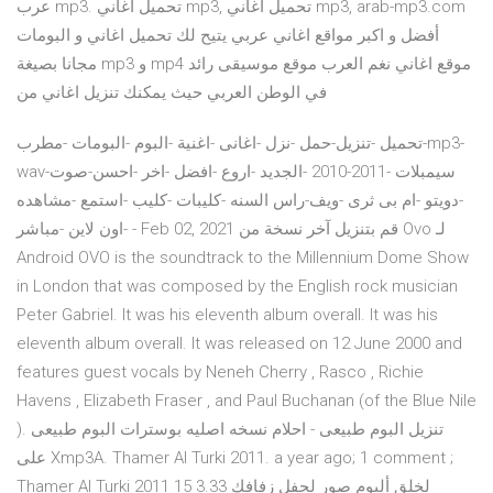
عرب mp3. تحميل اغاني mp3, تحميل اغاني mp3, arab-mp3.com
أفضل و اكبر مواقع اغاني عربي يتيح لك تحميل اغاني و البومات
مجانا بصيغة mp3 و mp4 موقع اغاني نغم العرب موقع موسيقى رائد
في الوطن العربي حيث يمكنك تنزيل اغاني من
تحميل -تنزيل-حمل -نزل -اغانى -اغنية -البوم -البومات -مطرب-mp3-
wav-سيمبلات -2011-2010 -الجديد -اروع -افضل -اخر -احسن-صوت
-دويتو -ام بى ثرى -ويف-راس السنه -كليبات -كليب -استمع -مشاهده
-اون لاين -مباشر - Feb 02, 2021 قم بتنزيل آخر نسخة من Ovo لـ
Android OVO is the soundtrack to the Millennium Dome Show
in London that was composed by the English rock musician
Peter Gabriel. It was his eleventh album overall. It was his
eleventh album overall. It was released on 12 June 2000 and
features guest vocals by Neneh Cherry , Rasco , Richie
Havens , Elizabeth Fraser , and Paul Buchanan (of the Blue Nile
). تنزيل البوم طبيعى - احلام نسخه اصليه بوسترات البوم طبيعى
على Xmp3A. Thamer Al Turki 2011. a year ago; 1 comment ;
Thamer Al Turki 2011 لخلق ألبوم صور لحفل زفافك 3.33 15