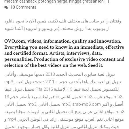
macam cashback, potongan harga, hingga gratisan loh!
10 Comments
وقتتان را در سایت‌های مختلف تلف نکنید، همین الان با نحوه دانلود
از یوتیوب به 4 روش مختلف (در ویندوز و اندروید) آشنا شوید.
OVO.com, videos, information, quality and innovation.
Everything you need to know in an immediate, effective
and certified format. Artists, interviews, data,
personalities. Production of exclusive video content and
selection of the best videos on the web. Seed it.
تنزيل لعبة سابوي التحديث الجديد 2018 دندنها موسيقى وأغاني
mp3.. تنزيل لعبة wwe 2011 + تنزيل اي لعبة بدك ياها بأخفف حجم
تحميل تنزيل فيفا Fifa 2015 للكمبيوتر تحميل لعبة فيفا 15 الأصلية
برابط سريع بأصغر حجم 13 mb تحميل اغاني mp3-موقع عرب mp3.
تحميل اغاني mp3, تحميل اغاني mp3, arab-mp3.com أفضل و اكبر
مواقع اغاني عربي يتيح لك تحميل اغاني و البومات مجانا بصيغة mp3
و mp4 موقع اغاني نغم العرب موقع موسيقى رائد في الوطن العربي
حيث يمكنك تنزيل اغاني من تنزيل اغنية وائل جسار موجوع, تحميل