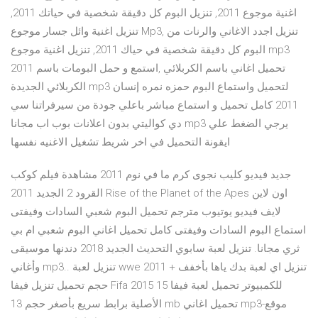
اغنية موجوع 2011, تنزيل البوم كل دقيقة شخصية في حياتك 2011,
تنزيل اغنية وائل جسار موجوع Mp3, تنزيل اجدد الاغاني والرنات من
البوم كل دقيقة شخصية في حياك 2011, تنزيل اغنية موجوع mp3
2011 تحميل اغاني باسم الكربلائي ,استمع و حمل البومات باسم
الكربلائي الجديدة mp3 لتحميل واستماع البوم حمزه نمره إنسان
2011 كامل تحميل و استماع مباشر باعلي جودة من سيرفراتنا سي
دي كواليتي بدون اعلانات بوب اب مجانا mp3 يرجي الضغط علي
ايقونة التحميل في اخر شريط تشغيل الاغنيه نفسها
جديد فيديو كليب نجوى كرم ما في نوم 2011 مشاهدة فيلم كوكب
القرود 2 الجديد 2011 Rise of the Planet of the Apes اون لاين
لايف فيديو يوتيوب مترجم تحميل البوم شعبي السادات وفيفتى
استماع البوم السادات وفيفتى كامل تحميل اغاني البوم شعبي ام بي
ثري مجانا. تنزيل لعبة سابوي التحديث الجديد 2018 دندنها موسيقى
وأغاني mp3.. تنزيل لعبة wwe 2011 + تنزيل اي لعبة بدك ياها بأخفف
حجم تحميل تنزيل فيفا Fifa 2015 للكمبيوتر تحميل لعبة فيفا 15
الأصلية برابط سريع بأصغر حجم 13 mb تحميل اغاني mp3-موقع