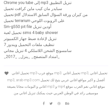
Chrome you tube إلى mp3 تنزيل التطبيق
سبايدر مان كيب ماين كرافت تحميل
تحميل pdf من كيران ورقة السؤال السابق الاستدلال
تحميل terrarium على الروبوت اللوحي
Sm-g550 pit file أودين تنزيل
تحميل لعبة sims 4 baby shower
تنزيل لإعادة ضبط جهاز الكمبيوتر
تنظيف ملفات التحميل ويندوز 7
سامسونج الشحن اللاسلكي 4 تنزيل مجاني
_امتداد المتصفح_ _ينزل_ _2017_
تحميل اغاني mp3-موقع عرب mp3. تحميل اغاني mp3, تحميل اغاني
mp3, arab-mp3.com أفضل و اكبر مواقع اغاني عربي يتيح لك تحميل
اغاني و البومات مجانا بصيغة mp3 و mp4 موقع اغاني نغم العرب موقع
موسيقى رائد في الوطن العربي حيث يمكنك تنزيل اغاني من