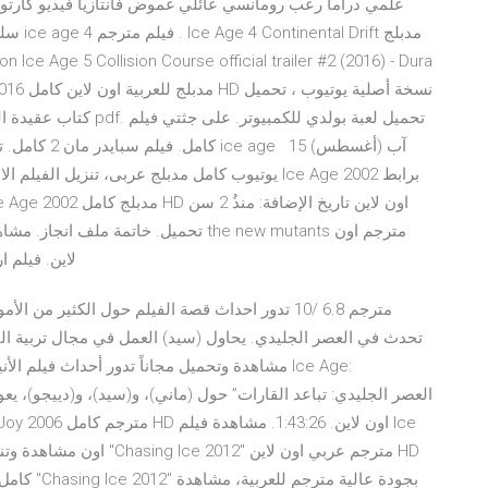
علمي دراما رعب رومانسي عائلي غموض فانتازيا فيديو كارتون
لاين. فيلم ارجوك اعطنى هذا الدواء كامل. فيلم سابرينا كامل. فيلم
تحدث في العصر الجليدي. يحاول (سيد) العمل في مجال تربية البي