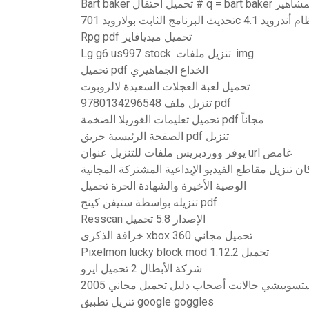
ميل الألبوم المشاهير
نامج الثابت بولارويد 701c لنظام أندرويد 4.1
Rpg pdf تحميل ميديافاير
Lg g6 us997 stock. تنزيل ملفات .img
تحميل pdf الخداع الجماهيري
تحميل لعبة العجلات السعيدة لالروبوت
9780134296548 تنزيل ملف pdf
تحميل تعليمات الغوريلا الضخمة pdf مجاناً
الصفحة الرئيسية حريق pdf تنزيل
يوفر ووردبريس ملفات للتنزيل عنوان url غامض
ن تنزيل مقاطع الفيديو الإبداعية المشتركة المجانية
الوصية الأخيرة والشهادة الحرة تحميل
تنزيله بواسطة ستيفن كينج pdf
Resscan الإصدار 5.8 تحميل
خرافة الذكرى xbox 360 تحميل مجاني
Pixelmon lucky block mod 1.12.2 تحميل
شركة الأبطال 2 تحميل ايزو
20 ميتسوبيشي جالانت أصحاب دليل تحميل مجاني
تنزيل تطبيق google goggles