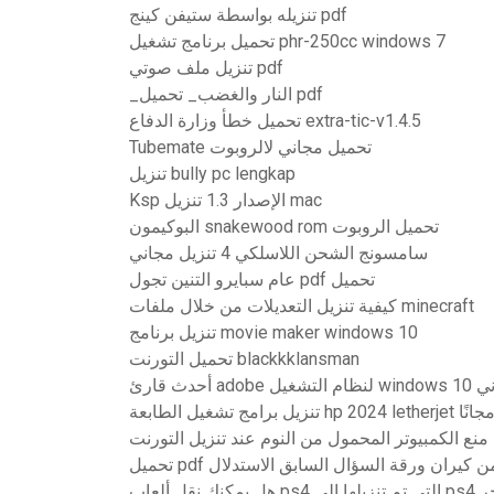
تنزيله بواسطة ستيفن كينج pdf
تحميل برنامج تشغيل phr-250cc windows 7
تنزيل ملف صوتي pdf
_النار والغضب_ تحميل pdf
تحميل خطأ وزارة الدفاع extra-tic-v1.4.5
Tubemate تحميل مجاني لالروبوت
تنزيل bully pc lengkap
Ksp الإصدار 1.3 تنزيل mac
البوكيمون snakewood rom تحميل الروبوت
سامسونج الشحن اللاسلكي 4 تنزيل مجاني
عام سبايرو التنين تجول pdf تحميل
كيفية تنزيل التعديلات من خلال ملفات minecraft
تنزيل برنامج movie maker windows 10
تحميل التورنت blackkklansman
نزيل مجاني
زيل برامج تشغيل الطابعة hp 2024 letherjet مجانًا
منع الكمبيوتر المحمول من النوم عند تنزيل التورنت
حميل pdf من كيران ورقة السؤال السابق الاستدلال
 التي تم تنزيلها إلى ps4 آخر