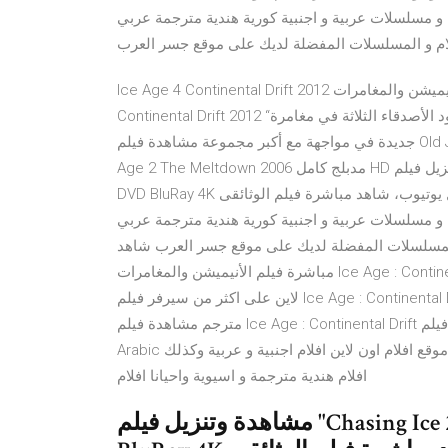
 مسلسلات عربية و اجنبية كورية هندية مترجمة عربي
فلام و المسلسلات المفضلة لديك على موقع جسر العرب
Ice Age 4 Continental Drift 2012 مشاهدة وتحميل مجاناً تدور أحداث فيلم الأنيميشن والمغامرات Ice Age:
Continental Drift 2012 “العصر الجليدي: تباعد القارات” حول (ماني)، و(سيد)، و(دييجو)، يعود الأصدقاء الثلاثة في مغامرة
جديدة في مواجهة مع أكبر مجموعة مشاهدة فيلم Old Joy 2006 مترجم كامل HD اون لاين. 1:43:26. مشاهدة فيلم Ice
Age 2 The Meltdown 2006 مدبلج كامل HD اون مشاهدة وتنزيل فيلم "Chasing Ice 2012" مترجم عربي اون لاين HD
DVD BluRay 4K كامل يوتيوب، شاهد مباشرة فيلم الوثائقى "Chasing Ice 2012" بجودة عالية مترجم للعربية، مشاهدة
 مسلسلات عربية و اجنبية كورية هندية مترجمة عربي
 المسلسلات المفضلة لديك على موقع جسر العرب شاهد
مباشرة فيلم الأنيميشن والمغامرات Ice Age : Continental Drift مشاهدة فيلم Ice Age : Continental Drift مترجم اون
لاين على اكثر من سيرفر فيلم Ice Age : Continental Drift مترجم اون لاين تحميل فيلم Ice Age : Continental Drift
مترجم مشاهدة فيلم Ice Age : Continental Drift مترجم قم بكتابة تعليق حول فيلم Ice Age: The Meltdown 2006
Arabic إرسال التعليق افلام تيوب موقع عربي بلمسة عالمية , يعرض لكم موقع افلام اون لاين افلام اجنبية و عربية وكذلك
افلام هندية مترجمة و اسيوية واحيانا افلام
مشاهدة وتنزيل فيلم "Chasing Ice 2012" مترجم عربي اون لاين HD DVD