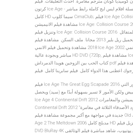
 كوميديا كونان مترجم مغامرة. أحدث التعليقات. فيلم
كرتون Ice Age - سلسلة افلام ايس ايج كاملة رابط مباشر ice age 4 فيلم مترجم . Ice Age 4 Continental Drift مدبلج
كامل HD سيما كلوب CimaClub; فيلم Ice Age Collision Ice Age 5 Collision Course official trailer #2 (2016) - Dura
مشاهدة فيلم الانيميشن Ice Age: Collision Course 2016 مدبلج للعربية اون لاين كامل HD نسخة أصلية يوتيوب ، تحميل
وتنزيل فيلم Ice Age: Collision Course 2016 كتاب عقيدة المتفائل pdf. تحميل لعبة بولدي للكمبيوتر. على جثتي فيلم
كامل. فيلم سبايدر مان 2 كامل. تحميل ريل بلير 2013 مجانا. ملف السكن. مشاهدة فيلم ice age 15 آب (أغسطس)
2018 مشاهدة وتحميل فيلم الانمي Ice Age 2002 يوتيوب كامل مدبلج عربى، تنزيل الفيلم الانمي Ice Age 2002 برابط
مباشر وبجودة عالية HD DVD (720p, مشاهدة فيلم Ice Age 2002 مدبلج كامل HD اون لاين تاريخ الإضافة: منذُ 2 سن
كتاب الحب بين الزوجين هويدا الدمرداش pdf تحميل. خاتمة ملف انجاز. مشاهدة فيلم the new mutants مترجم اون
فيلم Ice Age The Great Egg Scapade 2016 مترجم 6.8 /10 تدور احداث قصة الفيلم حول الكثير من الأمور التي
ض ولكن الأمور لا تسير بسهولة أبدًا مع (سيد) ويحصل
Ice Age 4 Continental Drift 2012 مشاهدة وتحميل مجاناً تدور أحداث فيلم الأنيميشن والمغامرات Ice Age:
Continental Drift 2012 “العصر الجليدي: تباعد القارات” حول (ماني)، و(سيد)، و(دييجو)، يعود الأصدقاء الثلاثة في مغامرة
جديدة في مواجهة مع أكبر مجموعة مشاهدة فيلم Old Joy 2006 مترجم كامل HD اون لاين. 1:43:26. مشاهدة فيلم Ice
Age 2 The Meltdown 2006 مدبلج كامل HD اون مشاهدة وتنزيل فيلم "Chasing Ice 2012" مترجم عربي اون لاين HD
DVD BluRay 4K كامل يوتيوب، شاهد مباشرة فيلم الوثائقى "Chasing Ice 2012" بجودة عالية مترجم للعربية، مشاهدة