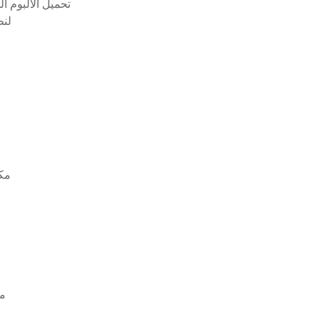
Bart baker تحميل احتفال # q = bart baker تح
تحديث البر
مكا
05