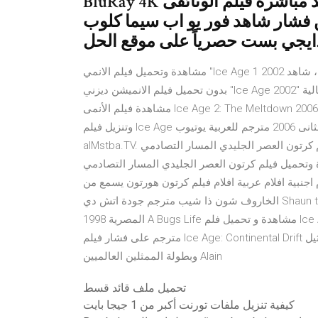
BluRay 4K كامل يوتيوب، شاهد مباشرة فيلم الوثائقى "Chasing Ice 2012"
 فشار شاهد فور يو اب سيما كلوب
 على موقع الحل.
مشاهدة وتحميل فيلم الانمي "Ice Age 1 2002 سلسلة أفلام العصر الجليدي الجزء الاول" اون لاين كامل يوتيوب، شاهد
بدون تحميل فيلم الانميشن ديزني "Ice Age 2002" بجودة عالية HD DVD BluRay 720p مشاهدة من سيما كلوب شاهد
مشاهدة فيلم الأنمى Ice Age 2: The Meltdown 2006 مترجم عربى اون لاين بجودة عالية HDTV 720p BluRay، تحميل
وتنزيل فيلم Ice Age الجزء الثانى 2006 مترجم للعربية يوتيوب DVD Dailymotion حصرياً على موقع فيديو المصطبة
alMstba.TV. شاهد اون لاين فيلم كرتون العصر الجليدي المسار التصادمي Ice Age: Collision Course 2016 مترجم
م كرتون العصر الجليدي المسار التصادمي Ice Age: Collision Course 2016 مترجم
لام عربية افلام فيلم كرتون هورتون يسمع من - horton hears a who كامل ومدبلج فيلم
الخاروف شون ذا شيب مترجم جودة اتش دي Shaun the Sheep Antics فيلم كرتون حياة حشرة مدبلج باللهجة
المصرية 1998 A Bugs Life مشاهدة و تحميل فلم Ice Age: Continental Drift 2012 العصر الجليدي: الانجراف القاري
مترجم على فشار فيلم Ice Age: Continental Drift مترجم اون لاين فلم مغامرة , رسوم متحركة , كوميدي , من تمثيل
وبطولة الممثلين العالميين Alain
تحميل ملف قائد قسط
كيفية تنزيل ملفات تورنت أكبر من 1 جيجا بايت