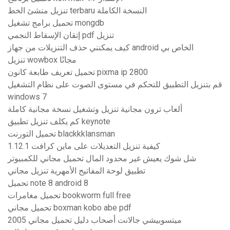
تنزيل منشئ الخط terbaru النسخة الكاملة
تحميل برامج تشغيل mongdb
إتقان الإسقاط النجمي pdf تنزيل
كيف يمكنني حذف التنزيلات من جهاز android الخاص بي
تنزيل wowbox مجانًا
تحميل تعريف طابعة كانون pixma ip 2800
قم بتنزيل التطبيق للتحكم في مستوى الصوت على نظام التشغيل
windows 7
ألعاب ترون مجانية تنزيل وتشغيل نسخة مجانية كاملة
كم يكلف تنزيل تطبيق keynote
تحميل التورنت blackkklansman
كيفية تنزيل التعديلات على ماين كرافت 1.12.1
شل شوك يعيش غير محدود المال تحميل مجاني للكمبيوتر
تطبيق لوحة المفاتيح الأمهرية تنزيل مجاني
تحميل note 8 android 8
تحميل مغامرات bookworm full free
تحميل مجاني boxman kobo abe pdf
2005 ميتسوبيشي جالانت أصحاب دليل تحميل مجاني