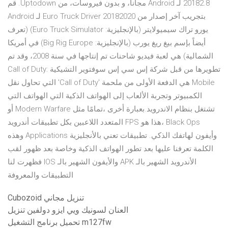
20182.8 لـ Android مجانا، و بدون فيروسات، من Uptodown. قم
بتجريب آخر إصدار من Euro Truck Driver 20182020 لـ Android
يورو تراك سيميولايتر (بالإنجليزية: Euro Truck Simulator) (تعرف
أيضاً بإسم بيغ ريغ يورب (بالإنجليزية: Big Rig Europe) في أمريكا
الشمالية) هي لعبة فيديو شاحنات تم إنتاجها في سنة 2008، وقد تم
تطويرها من قبل شركة إس سي إس سوفتوير التشيكية Call of Duty:
Mobile هي الدفعة الأولى من ملحمة 'Call of Duty' التي تحاول نقل
الكمبيوتر وتجربة الألعاب إلى الهواتف الذكية التي الهواتف التي
تشتغل بنظام الاندرويد.بعبارة أخرى ،تمامًا مثل Modern Warfare أو
Black Ops ،هذا هو FPS المتعدد اللاعبين بكل تطبيقات أندرويد
وأيفون لهاتفك الذكي. تطبيقات تعني بالأنجليزية Applications وهذه
الكلمة تعرفنا عليها بعد تطور الهواتف الذكية وخاصة بعد ظهور لقب
الأندرويد الشهير بالـ APK والأيفون الشهير بالـ IOS فظهرت لنا
التطبيقات والمعروفة
Cubozoid تنزيل مجاني
العنان لسونيك ويي ايزو دولفين تنزيل
تحميل برنامج التشغيل m127fw