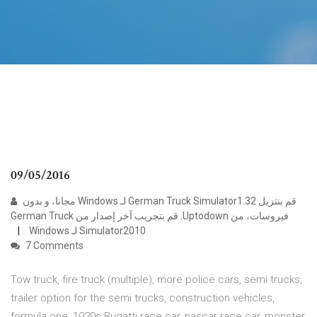
09/05/2016
‫قم بنتزيل German Truck Simulator1.32 لـ Windows مجانا، و بدون
فيروسات، من Uptodown. قم بتجريب آخر إصدار من German Truck
Simulator2010 لـ Windows
7 Comments
Tow truck, fire truck (multiple), more police cars, semi trucks,
trailer option for the semi trucks, construction vehicles,
formula one, 1920s Bugatti race car, nascar race car, monster