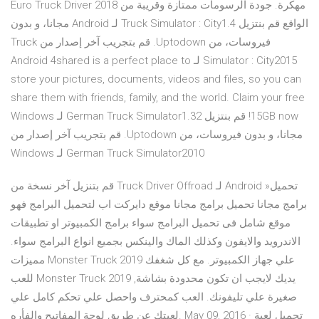
Euro Truck Driver 2018 مهكرة. جودة الرسومات ممتازة وقريبة من
الواقع ‫قم بنتزيل Truck Simulator : City1.4 لـ Android مجانا، و بدون
فيروسات، من Uptodown. قم بتجريب آخر إصدار من Truck
Simulator : City2015 لـ Android 4shared is a perfect place to
store your pictures, documents, videos and files, so you can
share them with friends, family, and the world. Claim your free
15GB now! ‫قم بنتزيل German Truck Simulator1.32 لـ Windows
مجانا، و بدون فيروسات، من Uptodown. قم بتجريب آخر إصدار من
German Truck Simulator2010 لـ Windows
قم بتنزيل آخر نسخة من Truck Driver Offroad لـ Android »تحميل
برامج مجانا تحميل برامج مجانا موقع دايركت اب لتحميل البرامج فهو
موقع شامل فى تحميل البرامج سواء برامج الكمبيوتر او تطبيقات
الاندرويد والايفون وكذلك الماك والينكس بجميع انواع البرامج سواء.
مميزات Monster Truck 2019 علي جهاز الكمبيوتر. مع كل شغفك
للعب Monster Truck 2019 ,يديك لايجب ان تكون محدودة بشاشة
صغيرة علي تليفونك. العب كمحترف واحصل علي تحكم كامل علي
لعبتك عن طريق لوحة المفاتيح والفأره. May 09, 2016 · تحميل لعبة