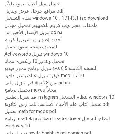
تحميل سيل أحبك ، يموت الآن
مواقع جوجل عرض وتنزيل pdf
نظام التشغيل windows 10 ، 17143.1 iso download
ملحقات متجر ويب كروم للكمبيوتر تحميل مجاني
تنزيل الإصدار الأخير من odin3
أحدث إصدار من تنزيل الكروم
المجيدة نسخة صعود تحميل
Activewords تنزيل windows 10
تحميل ويندوز 10 ريكفري مجانا
تنزيل برنامج محرر فيديو avs 6.5 النسخة الكاملة
كيفية تنزيل عناصر غير كافية mod 1.7.10
قم بتنزيل ملف dna من 23and me
تحميل برنامج moveu مجاناً
قم بتنزيل تطبيق instagram لنظام التشغيل windows 10
تحميل كتاب علم الأحياء الأساسي للمدارس الثانوية pdf
تحميل math for meds pdf
برنامج realtek pcie card reader driver لنظام التشغيل
windows 10
تحميل ملف savita bhabhi hindi comics pdf