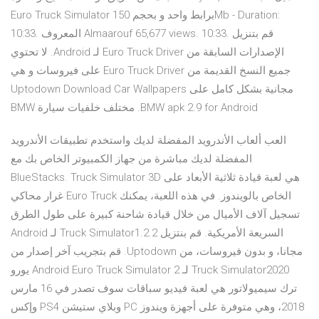
Euro Truck Simulator برابط واحد و بحجم 150Mb - Duration:
10:33. المعروف Almaarouf 65,677 views. 10:33. ‫قم بتنزيل
الإصدارات السابقة من Euro Truck Driver لـ Android. لا تحتوي
جميع النسخ القديمة من Euro Truck Driver على فيروسات و هي
مجانية بشكل كامل على Uptodown Download Car Wallpapers
BMW apk 2.9 for Android. مختلف خلفيات سيارة BMW
العب ألعاب الأندرويد المفضلة لديك واستخدم تطبيقات الأندرويد
المفضلة لديك مباشرة من جهاز الكمبيوتر الخاص بك مع
BlueStacks. Truck Simulator 3D هي لعبة قيادة ثلاثية الأبعاد على
غرار محاكي Euro Truck الخاص بالويندوز. في هذه اللعبة، يمكنك
تسجيل آلاف الأميال من خلال قيادة شاحنة كبيرة على طول الطرق
السريعة الأمريكية. ‫قم بنتزيل Truck Simulator1.2.2 لـ Android
مجانا، و بدون فيروسات، من Uptodown. قم بتجريب آخر إصدار من
Truck Simulator2020 لـ Android Euro Truck Simulator 2 يورو
ترك سيميولاتور هي لعبة فيديو سباقات سوف تصدر في 16 مارس
2018، وهي متوفرة على أجهزة ويندوز PC وبلاي ستيشن PS4 وإكس