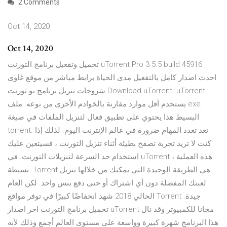
2 Comments
Oct 14, 2020
Oct 14, 2020
تحميل وتفعيل برنامج التورنت uTorrent Pro 3.5.5 build 45916
احدث اصدار كامل بالتفعيل مدى الحياة برابط مباشر من موقع غاوى
شروحات تنزيل برنامج يو تورنت Download uTorrent. uTorrent
يستخدم أقل موارد مقارنة بالخوادم الأخرى من نوعه. ملف exe.
البسيط هذا يحتوي على تطبيق فعال لتنزيل الملفات في صيغة
torrent. تعد تعدد المهام ضرورة في عالم الإنترنت اليوم. لذلك إذا
كنت لا تريد تجربة تصفح بطيئة أثناء تنزيل التورنت ، فسيتعين عليك
استخدام حد السرعة لتنزيلات التورنت. في uTorrent ، هذه العملية
بسيطة. Torrent هي الطريقة الوحيدة التي يمكنك من خلالها تنزيل
لعبتك المفضلة دون أي اشتراك أو حتى دفع بنس واحد. لكن العام
الحالي 2018 شهد انخفاضًا كبيرًا في توفر مواقع Torrent جيدة.
تحميل برنامج التورنت اخر اصدار uTorrent مجانا للكمبيوتر وقد نال
هذا البرنامج شهرة كبيرة وواسعة على مستوى العالم أجمع وذلك لأنه