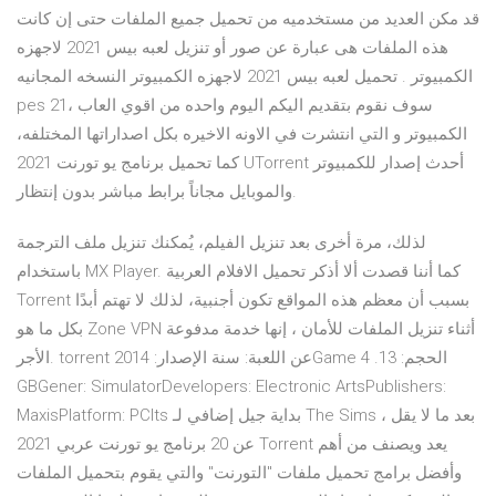
قد مكن العديد من مستخدميه من تحميل جميع الملفات حتى إن كانت
هذه الملفات هى عبارة عن صور أو تنزيل لعبه بيس 2021 لاجهزه
الكمبيوتر . تحميل لعبه بيس 2021 لاجهزه الكمبيوتر النسخه المجانيه
pes 21، سوف نقوم بتقديم اليكم اليوم واحده من اقوي العاب
الكمبيوتر و التي انتشرت في الاونه الاخيره بكل اصداراتها المختلفه،
كما تحميل برنامج يو تورنت 2021 UTorrent أحدث إصدار للكمبيوتر
والموبايل مجاناً برابط مباشر بدون إنتظار.
لذلك، مرة أخرى بعد تنزيل الفيلم، يُمكنك تنزيل ملف الترجمة
باستخدام MX Player. كما أننا قصدت ألا أذكر تحميل الافلام العربية
Torrent بسبب أن معظم هذه المواقع تكون أجنبية، لذلك لا تهتم أبدًا
بكل ما هو Zone VPN أثناء تنزيل الملفات للأمان ، إنها خدمة مدفوعة
الأجر. torrent عن اللعبة: سنة الإصدار: 2014Game الحجم: 13. 4
GBGener: SimulatorDevelopers: Electronic ArtsPublishers:
MaxisPlatform: PCIts بداية جيل إضافي لـ The Sims ، بعد ما لا يقل
عن 20 برنامج يو تورنت عربي 2021 Torrent يعد ويصنف من أهم
وأفضل برامج تحميل ملفات "التورنت" والتي يقوم بتحميل الملفات