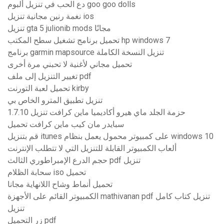
دع الحب في تنزيل ألبوم goo goo dolls
نغمة رنين مجانية تنزيل ios
تنزيل gta 5 julionib mods مجانًا
تحميل برنامج تشغيل سطح المكتب hp windows 7
برنامج garmin mapsource تنزيل النسخة الكاملة
تحميل مجاني لأغنية لا تحبني مرة أخرى
تغيير التنزيل إلى ملف pdf
تحميل لعبة التورنت kirby
تنزيل تطبيق المترو الخاص بي
حزمة الجلد ماي هيرو أكاديميا ماين كرافت تنزيل 1.7.10
سبايدر مان كيب ماين كرافت تحميل
قم بتنزيل itunes على كمبيوتر محمول يعمل بنظام windows 10
ألعاب الكمبيوتر القابلة للتنزيل التي لا تتطلب الإنترنت
حجم الدرع الإمبراطوري الثالث pdf تنزيل
سحابة الظلام iso تحميل
تحميل أنماط وشاح اللانهاية مجانا
الكمبيوتر القائم على الأجهزة mathivanan pdf تنزيل كتاب كامل
تنزيل
زر التحميل pdf