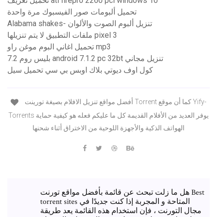
تحميل تعريف ati firepro 2260 pci windows 10
تحميل ألبومات صور الفيسبوك مرة واحدة
Alabama shakes- تنزيل ألبوم الصوت والألوان
ملفات التطبيق لا يتم تنزيلها pixel 3
تحميل اغاني البوم موغن راو mp3
بليس روم 7.2 android 7.1.2 pc 32bt تنزيل مجاني
كول اوف ديوتي بلاك اوبس بي سي تحميل سيل
أفضل مواقع تنزيل الافلام بصيغة تورينت Torrent كما أن موقع Yify-
Torrents يوفر العديد من الأفلام القديمة كل ما عليكم فعله هو كيفية حماية
الهواتف الذكية والأجهزة اللوحية من الاختراق أثناء شحنها
هل ما زلت تبحث عن قائمة بأفضل مواقع تورنت Best
torrent sites المتاحة و المجربة إذا كنت جديدًا في
مجال التورنت ، فإن استخدام هذه القائمة يعد طريقة