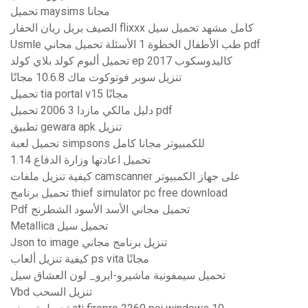
تحميل maysims مجانا
الصيف بريل ريان الحفار flixxx كامل مشهد تحميل سيل
Usmle طب الأطفال الخطوة 1 الأسئلة تحميل مجاني pdf
تحميل ألبوم كولد بلاي كولد ep 2017 كاليدوسكوب
تنزيل سوبر فوتوكوت ماك 10.6.8 مجانًا
تحميل tia portal v15 مجانًا
دليل مالكي مازدا 3 2006 تحميل pdf
تطبيق gewara apk تنزيل
تحميل لعبة simpsons للكمبيوتر مجانا كامل
تحميل اعادتها وزارة الدفاع 1.14
كيفية تنزيل ملفات camscanner على جهاز الكمبيوتر
تحميل برنامج thief simulator pc free download
Pdf تحميل مجاني الأسد الأسود الشطرنج
Metallica تحميل سيل
Json to image تنزيل برنامج مجاني
كيفية تنزيل ألعاب ps vita مجانًا
تحميل سيمفونية ماشيرو-ايرو_ لون العشاق سيل
Vbd تنزيل السحب