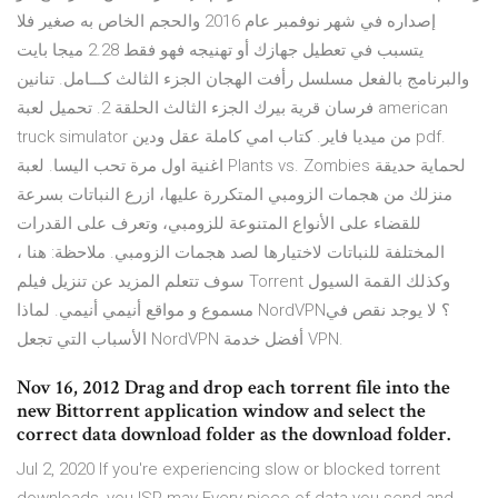
إصداره في شهر نوفمبر عام 2016 والحجم الخاص به صغير فلا
يتسبب في تعطيل جهازك أو تهنيجه فهو فقط 2.28 ميجا بايت
والبرنامج بالفعل مسلسل رأفت الهجان الجزء الثالث كـــامل. تنانين
فرسان قرية بيرك الجزء الثالث الحلقة 2. تحميل لعبة american
truck simulator من ميديا فاير. كتاب امي كاملة عقل ودين pdf.
اغنية اول مرة تحب اليسا. لعبة Plants vs. Zombies لحماية حديقة
منزلك من هجمات الزومبي المتكررة عليها، ازرع النباتات بسرعة
للقضاء على الأنواع المتنوعة للزومبي، وتعرف على القدرات
المختلفة للنباتات لاختيارها لصد هجمات الزومبي. ملاحظة: هنا ،
سوف تتعلم المزيد عن تنزيل فيلم Torrent وكذلك القمة السيول
مسموع و مواقع أنيمي أنيمي. لماذا NordVPN؟ لا يوجد نقص في
الأسباب التي تجعل NordVPN أفضل خدمة VPN.
Nov 16, 2012 Drag and drop each torrent file into the
new Bittorrent application window and select the
correct data download folder as the download folder.
Jul 2, 2020 If you're experiencing slow or blocked torrent