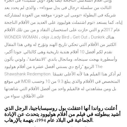
وإلى أفلام السلاسل الناجحة أيضا يعود «ويل سميث» فى الجزء
الثالث من سلسلة «رجال فى بدل سوداء» ، والذى لم يحدد بعد
شريكه فى البطولة «تومى لى جونز» موقفه من العودة لمشاركته
إياه، كما يستعد «توم اشتملت هوليوود على العديد من الأفلام الناجحة
عام 2017م و التي حازت على استحسان النقاد و من بين تلك الأفلام
WONDER WOMAN ، okja ،Lady Bird ، Get Out ، Dunkirk هناك
الكثير من الأفلام التي تحكي تاريخ الهند وتؤرخ له وفي هذا المقال
نقدم لكم أفضل 10 أفلام هندية تاريخية وهى كالتالي: جودا أكبر،
وأسطورة بهجت سينجاه، ومانجال باندي "الانتفاضة"، ولوني بألون
الربيع "رانج دي بسنتي أفضل عشرة من أفلام هوليود The
Shawshank Redemption. لم أذكر هذا الفيلم هنا لأنه الأعلى تقييمًا
في موقع IMDB المتخصص في الأفلام والذي يبلغ 9.3 من 10 وحسب
بل ومن مشاهدتي له فالفيلم واحد من أفضل الأفلام التي شاهدتها
على الأطلاق، سواء من
أعلنت رواندا أنها اعتقلت بول روسيساباجينا، الرجل الذي
أشيد ببطولته في فيلم من أفلام هوليوود يتحدث عن الإبادة
الجماعية في البلاد عام 1994، بتهمة بالإرهاب.