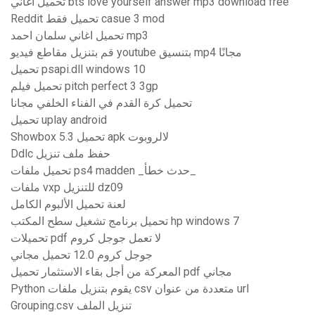
تحميل اغاني bts love yourself answer mp3 download free
Reddit تحميل فقط casue 3 mod
تحميل اغاني سلمان احمد mp3
قم بتنزيل مقاطع فيديو youtube بتنسيق mp4 مجانًا
تحميل psapi.dll windows 10
تحميل فيلم pitch perfect 3 3gp
تحميل كرة القدم في الفناء الخلفي مجانا
تحميل uplay android
Showbox 5.3 تحميل apk لالروبوت
Ddlc حفظ ملف تنزيل
تحميل ملفات ps4 madden _حدث خطأ_
ملفات vxp للتنزيل dz09
لعنة تحميل الألبوم الكامل
تحميل برنامج تشغيل سطح المكتب hp windows 7
تحميلات pdf لا تعمل جوجل كروم
جوجل كروم 12.0 تحميل مجاني
المعركة من أجل بقاء الاستثمار تحميل pdf مجاني
Python يقوم بتنزيل ملفات csv متعددة من عنوان url
Grouping.csv تنزيل الملف