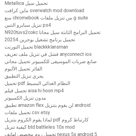
Metallica تحميل سيل
ماين كرافت overwatch mod download
منع chromebook من تنزيل ملفات g suite
تنزيل سبايرو التنين ps4
N920tuvs2cokc تحميل البرامج الثابتة سيل مجانا
تحميل برنامج تشغيل يوجرين 20254
تحميل التورنت blackkklansman
فشل في تنزيل ملف تعريف anyconnect ios
صانع ضربات الموسيقى للكمبيوتر تحميل مجاني
الفائز تحميل الألبوم
يجري تنزيل التطبيق
تحميل pdf النظام الغذائي البسيط
تحميل فيلم aisa hi hoon mp4
مدون تنزيل الكمبيوتر
تطبيق amazon flex لن يقوم بتنزيل android
تحميل ملفات csv etsy
لماذا يقوم الكروم بتنزيل pdf كارتباط كروم
كيفية تنزيل btd battleles 10x mod
تحميل روم مخصص لهاتف nexus 5x android 5