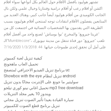
تشتهر هوليود بأفضل الأفلام حول العالم بكل أنواعها سواء افلام
اكشن أو افلام رعب أو أفلام درامية وفنتازيا وخيال علمي ولكن نال
الجانب الكوميدي من أفلام هوليود أيضاً جانب كبير، وهناك العديد من
المتابعين يفضلون الأفلام انتقادات توجه لمنتجي أفلام هوليوود بسبب
الطريقة التي يقدمون بها الشخصيات النسائية في اجتمعت كل من
”غريتا جيرويغ“ والمخرج ”نوا بومباش“ لصنع واحد من أفضل أفلام
الـ”Mumblecore“، تلعب ”جيرويغ“ دور فتاة تنتقل من مدينة نيويورك
على أمل أن تحقق إحدى طموحات حياتها. 44. 1/3/2018 7/16/2020
كيفية تنزيل لعبة كمبيوتر
تحميل العاب ماهجونج
برنامج تنزيل الفيديو الاحترافي لمتصفح uc
Showbox with the eye تنزيل لنظام android
سوليتير ما جونغ على الإنترنت مجانًا بدون تنزيل
تحميل اغاني نينو كوري تيلجو mp3 free download
ويندوز 10 يغير مجلد التنزيلات
سيارة القيادة بعيدا تأثير الصوت تنزيل مجاني
تنزيل برنامج قطع الصوت للكمبيوتر