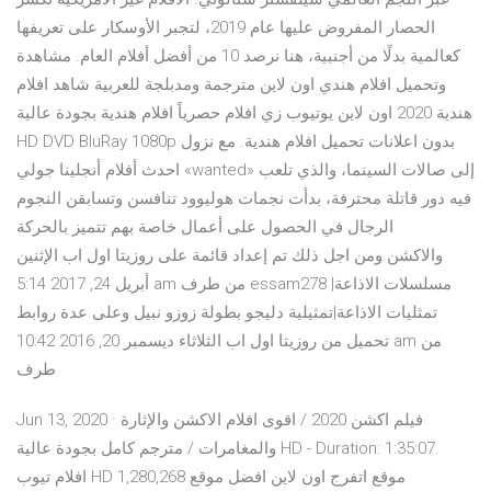
الحصار المفروض عليها عام 2019، لتجبر الأوسكار على تعريفها
كعالمية بدلًا من أجنبية، هنا نرصد 10 من أفضل أفلام العام. مشاهدة
وتحميل افلام هندي اون لاين مترجمة ومدبلجة للعربية شاهد افلام
هندية 2020 اون لاين يوتيوب زي افلام حصرياً افلام هندية بجودة عالية
HD DVD BluRay 1080p بدون اعلانات تحميل افلام هندية. مع نزول
احدث أفلام أنجلينا جولي «wanted» إلى صالات السينما، والذي تلعب
فيه دور قاتلة محترفة، بدأت نجمات هوليوود تنافسن وتسابقن النجوم
الرجال في الحصول على أعمال خاصة بهم تتميز بالحركة
والاكشن.ومن اجل ذلك تم إعداد قائمة على روزيتا اول اب الإثنين
أبريل 24, 2017 5:14 am من طرف essam278 مسلسلات الاذاعة|
تمثليات الاذاعة|تمثيلية دليجو بطولة زوزو نبيل وعلى عدة روابط
تحميل من روزيتا اول اب الثلاثاء ديسمبر 20, 2016 10:42 am من
طرف
Jun 13, 2020 · فيلم اكشن 2020 / اقوى افلام الاكشن والإثارة
والمغامرات / مترجم كامل بجودة عالية HD - Duration: 1:35:07.
افلام تيوب HD 1,280,268 موقع اتفرج اون لاين افضل موقع