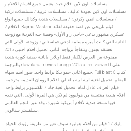
مسلسلات اون لاين افلام حيت يشمل جميع اقسام الافلام و
مسلسلات اون لاين بجودة عالية ، مسلسلات عربية / مسلسلات تركية
/ مسلسلات انمي وكرتون / مسلسلات هندية وكدالك جميع انواع
الافلام 2. Bajirao Mastani. فيلم تاريخي عن قصة حقيقة لقائد
عسكري مشهور يدعي «باجي راو الأول» وقصة حبه الغريبة مع زوجته
الثانية التي كانت أميرة مسلمة تُدعي «ماستاني» وزوجته الأولى التي
تعشقه بجنون وتتفاجأ بزواجه الثاني. تحميل افلام اجنبى 2015
ممنوعة من العرض للكبار فقط اونلاين يابانية صينية كورية هندية
بالترجمة download movies foreign 2015 aflam viewed على ا
جميع اغاني حمو بيكا برابط واحد. صور اسم سهام. Full blast 6 كتاب
المعلم. تحميل اغنية لبيه لبيه يالغالي. افلام الرومان القديمة مترجمة.
فيلم العراف عادل امام. تحميل لعبة جاتا 7 للكمبيوتر برابط واحد.
أفلام هندية مقتبسة من هوليوود لم تكن هي المرة الأولى، التي تقدم
فيها نسخة هندية لأفلام أمريكية شهيرة، وقد عبر النجم العالمي
سيلفستر ستالوني.
إليك 17 فيلم من أفلام هوليود سوف تغير من طريقة رؤيتك للحياة.