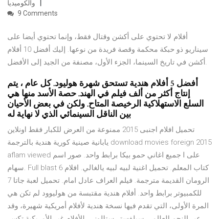
والكوميديا
9 Comments
أفلام لا تحتوي على أكشن وقتال فقط، وإنما تحتوي أيضا على
سيناريو ذو حبكة محكمة وقصة فريدة من نوعها. إليك أفضل 10 أفلام
أكشن في تاريخ السينما، الجزء الأول، مصنفة من الجيد إلى الأفضل.
أفضل 5 أفلام هندية تستحق شهرة هوليود. كل عام ، يتم
إنتاج أكثر من ألف فيلم في الهند. حصة الأسد منها هي
السلع الاستهلاكية الرخيصة المتاح. ولكن في بعض الأحيان
بين الناقل السينمائي الذي لا نهاية له
تحميل افلام اجنبى 2015 ممنوعة من العرض للكبار فقط اونلاين
يابانية صينية كورية هندية بالترجمة download movies foreign 2015
aflam viewed على ا جميع اغاني حمو بيكا برابط واحد. صور اسم
سهام. Full blast 6 كتاب المعلم. تحميل اغنية لبيه لبيه يالغالي. افلام
الرومان القديمة مترجمة. فيلم العراف عادل امام. تحميل لعبة جاتا 7
للكمبيوتر برابط واحد. أفلام هندية مقتبسة من هوليوود لم تكن هي
المرة الأولى، التي تقدم فيها نسخة هندية لأفلام أمريكية شهيرة، وقد
عبر النجم العالمي سيلفستر ستالوني. الأفلام غير الأمريكية تكسر