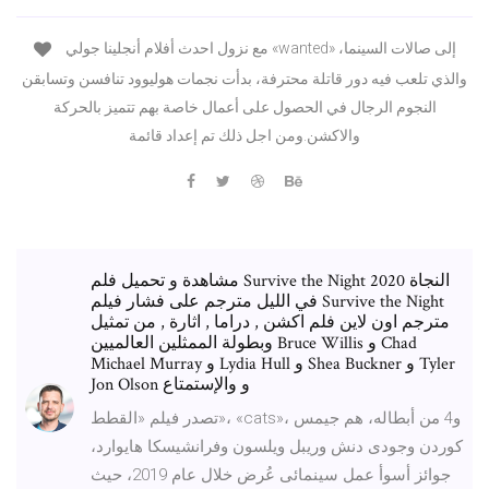
مع نزول احدث أفلام أنجلينا جولي «wanted» إلى صالات السينما،
والذي تلعب فيه دور قاتلة محترفة، بدأت نجمات هوليوود تنافسن وتسابقن
النجوم الرجال في الحصول على أعمال خاصة بهم تتميز بالحركة
والاكشن.ومن اجل ذلك تم إعداد قائمة
مشاهدة و تحميل فلم Survive the Night 2020 النجاة
في الليل مترجم على فشار فيلم Survive the Night
مترجم اون لاين فلم اكشن , دراما , اثارة , من تمثيل
وبطولة الممثلين العالميين Bruce Willis و Chad
Michael Murray و Lydia Hull و Shea Buckner و Tyler
Jon Olson و والإستمتاع
تصدر فيلم «القطط»، «cats»، و4 من أبطاله، هم جيمس
كوردن وجودى دنش وريبل ويلسون وفرانشيسكا هايوارد،
جوائز أسوأ عمل سينمائى عُرض خلال عام 2019، حيث