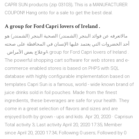
CAPRI SUN products (zip 03103); This is a MANUFACTURER
COUPON!! Hang onto for a sale to get the best deal.
‏‎A group for Ford Capri lovers of Ireland‎‏. ‏‏
مالاتعرفه عن فوائد البنجر (الشمندر) الصحية البنجر (الشمندر) هو
أحد الخضروات التي يعتمد عليها الإنسان في المحافظة على صحته
وعلاج بعض الأمراض. ‏‎A group for Ford Capri lovers of Ireland‎‏. ‏‏
The powerful shopping cart software for web stores and e-
commerce enabled stores is based on PHP5 with SQL
database with highly configurable implementation based on
templates Capri Sun is a famous, world - wide known brand of
juice drinks sold in foil pouches. Made from the finest
ingredients, these beverages are safe for your health. They
come in a great selection of flavors and sizes and are
enjoyed both by grown - ups and kids. Apr 20, 2020 · Caprisun
Total activity 3; Last activity April 20, 2020 17:35; Member
since April 20, 2020 17:34; Following 0 users; Followed by 0