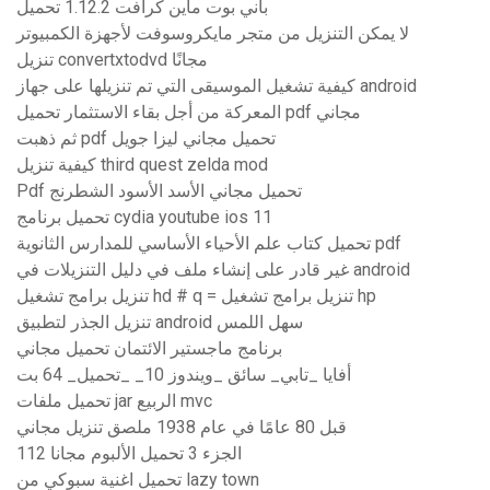
باني بوت ماين كرافت 1.12.2 تحميل
لا يمكن التنزيل من متجر مايكروسوفت لأجهزة الكمبيوتر
تنزيل convertxtodvd مجانًا
كيفية تشغيل الموسيقى التي تم تنزيلها على جهاز android
المعركة من أجل بقاء الاستثمار تحميل pdf مجاني
ثم ذهبت pdf تحميل مجاني ليزا جويل
كيفية تنزيل third quest zelda mod
Pdf تحميل مجاني الأسد الأسود الشطرنج
تحميل برنامج cydia youtube ios 11
تحميل كتاب علم الأحياء الأساسي للمدارس الثانوية pdf
غير قادر على إنشاء ملف في دليل التنزيلات في android
تنزيل برامج تشغيل hd # q = تنزيل برامج تشغيل hp
تنزيل الجذر لتطبيق android سهل اللمس
برنامج ماجستير الائتمان تحميل مجاني
أفايا _تابي_ سائق _ويندوز 10_ _تحميل_ 64 بت
تحميل ملفات jar الربيع mvc
قبل 80 عامًا في عام 1938 ملصق تنزيل مجاني
112 الجزء 3 تحميل الألبوم مجانا
تحميل اغنية سبوكي من lazy town