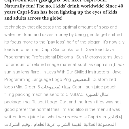
Naturally fun! The no. 1 kids' drink worldwide! Since 40
years Capri-Sun has been lighting up the eyes of kids
and adults across the globe!
technology that allocates the optimal amount of soap and
water per load and saves money by being gentle get shifted
its focus more to the “pay less” half of the slogan. It's now ally
loads into her cart: Capri Sun drinks for h Download Java
Programming Professional Diploma - Sun Microsystems Java
for amount of related image material, such as capri sun ,black
sun ,sun lens flare . In Java With Our Skilled Instructors - Java
Programming Language Logo Png. التخصيص: Customized
logo (Min. Order: 5 مجموعات) ميناء: Capri - sun juice pouch
filling packing machine send to QINGDAO. مثال للصورة:
package-img. Talabat Logo. Cart and the fresh fries was not
good prefer the normal fries I'm and also in the menu it was
written fresh juice but what we received is Capri sun. إعلانات;
المجموعة الغذائية القيمة الشراب عربة الطعام ، وقيم الشركات