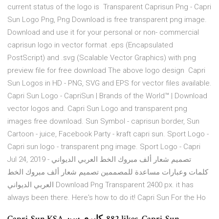
current status of the logo is Transparent Caprisun Png - Capri
Sun Logo Png, Png Download is free transparent png image.
Download and use it for your personal or non- commercial
caprisun logo in vector format .eps (Encapsulated
PostScript) and .svg (Scalable Vector Graphics) with png
preview file for free download The above logo design Capri
Sun Logos in HD - PNG, SVG and EPS for vector files available.
Capri Sun Logo - CapriSun | Brands of the World™ | Download
vector logos and. Capri Sun Logo and transparent png
images free download. Sun Symbol - caprisun border, Sun
Cartoon - juice, Facebook Party - kraft capri sun. Sport Logo -
Capri sun logo - transparent png image. Sport Logo - Capri
Jul 24, 2019 - تصميم شعار ألف مبروك الخط العربي الديواني
كلمات وعبارات مساعدة للمصممين تصميم شعار ألف مبروك الخط
العربي الديواني Download Png Transparent 2400 px. it has
always been there. Here's how to do it! Capri Sun For the Ho
‎Capri-Sun KSA كابري سن‎. 882 likes. Capri-Sun.