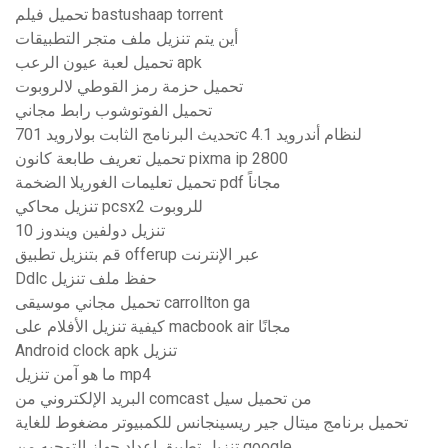
تحميل فيلم bastushaap torrent
أين يتم تنزيل ملف متجر التطبيقات
تحميل لعبة عيون الرعب apk
تحميل حزمة رمز القوطي لالروبوت
تحميل الفوتوشوب رابط مجاني
تحديث البرنامج الثابت بولارويد 701c لنظام أندرويد 4.1
تحميل تعريف طابعة كانون pixma ip 2800
تحميل تعليمات الغوريلا الضخمة pdf مجاناً
تنزيل محاكي pcsx2 للروبوت
تنزيل دولفين ويندوز 10
قم بتنزيل تطبيق offerup عبر الإنترنت
Ddlc حفظ ملف تنزيل
تحميل مجاني موسيقى carrollton ga
كيفية تنزيل الأفلام على macbook air مجانًا
Android clock apk تنزيل
ما هو آمن تنزيل mp4
البريد الإلكتروني من comcast من تحميل سيل
تحميل برنامج ميتال جير ريسينجانس للكمبيوتر مضغوط للغاية
تنزيل تطبيق إعداد جهاز التوجيه من google