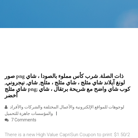
صور png ذات الصلة. شرب كأس مملوء بالصودا ، شاي
لونغ آيلاند شاي مثلج ، شاي مثلج ، مثلج, شاي, نيجروني,
شاي مثلج png; كوب شاي واضح مع شريحة برتقال ، شاي
أخضر
لوجوهات للمواقع الإلكترونية والأعمال المختلفة والشركات والأفراد
والمؤسسات جاهزة للتحميل
7 Comments
There is a new High Value CapriSun Coupon to print: $1.50/2