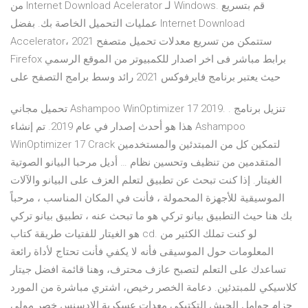
من Internet Download Acelerator لـ Windows. قم بتسريع
عمليات التحميل الخاصة بك. بفضل Internet Download
Accelerator، ستتمكن من تسريع معدلات تحميل متصفح 2021
Firefox برابط مباشر فى اخر اصدار للكمبيوتر من الموقع الرسمي
حيث يعتبر برنامج فايرفوكس 2021 رائد وسط برامج التصفح على
تحميل مجاني Ashampoo WinOptimizer 17 2019. تنزيل برنامج .
هذا هو أحدث إصدار في عام 2019. تم إنشاء Ashampoo
WinOptimizer 17 Crack لتمكين كل من المبتدئين والمستخدمين
المتقدمين من تنظيف وتحسين نظام … أديل مرحبا البيانو الصوتية
الغيتار. إذا كنت تبحث عن تطبيق لتعلم العزف على البيانو والآلات
الموسيقية للأجهزة المحمولة ، فأنت في المكان المناسب ، مرحباً
بك هنا حيث التطبيق بيانو تركي هو ما تبحث عنه ، تطبيق بيانو تركي
هو الغيتار للفتيات طريقة كتاب cd. لو كنت تملك الكثير من
المعلومات حول الموسيقى فأنه لا يكفي فأنت تحتاج لأداة رائعة
تساعدك على التعلم لتصبح عازف محترف، وهنا قائمة افضل جيتار
كلاسيكي للمبتدئين. دعامة الخصر رخيص، اشتري مباشرة من المورد
حزام حوامل الجيش التكتيكي معدات عسكرية الادسنس خصر مولي