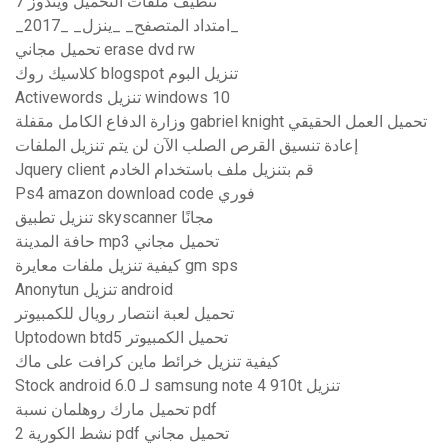
تنظيف ملفات التحميل ويندوز 7
_امتداد المتصفح_ _ينزل_ _2017_
تحميل مجاني erase dvd rw
كلاسيك روك blogspot تنزيل البوم
Activewords تنزيل windows 10
وزارة الدفاع الكامل مقفلة gabriel knight تحميل العمل الحقيقي
إعادة تنسيق القرص الصلب الآن لن يتم تنزيل الملفات
Jquery client قم بتنزيل ملف باستخدام الخادم
Ps4 amazon download code فوري
تنزيل تطبيق skyscanner مجانًا
حافة المدينة mp3 تحميل مجاني
كيفية تنزيل ملفات معايرة gm sps
Anonytun تنزيل android
تحميل لعبة انتصار رويال للكمبيوتر
Uptodown btd5 تحميل الكمبيوتر
كيفية تنزيل خرائط ماين كرافت على ماك
Stock android 6.0 لـ samsung note 4 910t تنزيل
تحميل مارك روهلمان نسبة pdf
نشط الكورية 2 pdf تحميل مجاني