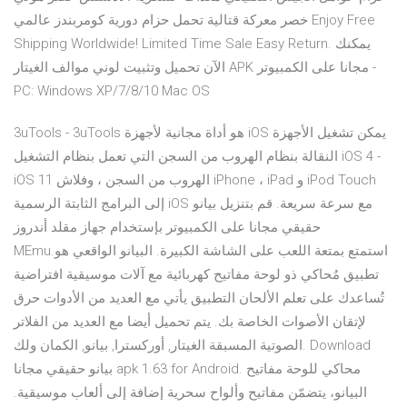
خصر معركة قتالية تحمل حزام دورية كومربندز عالمي Enjoy Free
Shipping Worldwide! Limited Time Sale Easy Return. يمكنك
الآن تحميل وتثبيت لوني موالف الغيتار APK مجانا على الكمبيوتر -
PC: Windows XP/7/8/10 Mac OS
3uTools - 3uTools هو أداة مجانية لأجهزة iOS يمكن تشغيل الأجهزة
النقالة بنظام الهروب من السجن التي تعمل بنظام التشغيل iOS 4 -
iOS 11 الهروب من السجن ، وفلاش iPhone ، iPad و iPod Touch
إلى البرامج الثابتة الرسمية iOS مع سرعة سريعة. قم بتنزيل بيانو
حقيقي مجانا على الكمبيوتر بإستخدام جهاز مقلد أندروز
MEmu.استمتع بمتعة اللعب على الشاشة الكبيرة. البيانو الواقعي هو
تطبيق مُحاكي ذو لوحة مفاتيح كهربائية مع آلات موسيقية افتراضية
تُساعدك على تعلم الألحان التطبيق يأتي مع العديد من الأدوات حرق
لإتقان الأصوات الخاصة بك. يتم تحميل أيضا مع العديد من الفلاتر
الصوتية المسبقة الغيتار, أوركسترا, بيانو, الكمان ولك. Download
بيانو حقيقي مجانا apk 1.63 for Android. محاكي للوحة مفاتيح
البيانو، يتضمّن مفاتيح وألواح سحرية إضافة إلى ألعاب موسيقية.