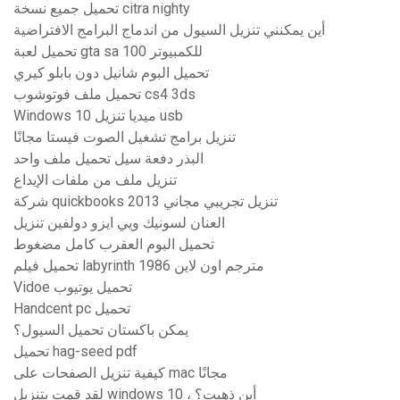
تحميل جميع نسخة citra nighty
أين يمكنني تنزيل السيول من اندماج البرامج الافتراضية
تحميل لعبة gta sa 100 للكمبيوتر
تحميل البوم شانيل دون بابلو كيري
تحميل ملف فوتوشوب cs4 3ds
Windows 10 ميديا ​​تنزيل usb
تنزيل برامج تشغيل الصوت فيستا مجانًا
البذر دفعة سيل تحميل ملف واحد
تنزيل ملف من ملفات الإيداع
شركة quickbooks 2013 تنزيل تجريبي مجاني
العنان لسونيك ويي ايزو دولفين تنزيل
تحميل البوم العقرب كامل مضغوط
تحميل فيلم labyrinth 1986 مترجم اون لاين
Vidoe تحميل يوتيوب
Handcent pc تحميل
يمكن باكستان تحميل السيول؟
تحميل hag-seed pdf
كيفية تنزيل الصفحات على mac مجانًا
لقد قمت بتنزيل windows 10 ، أين ذهبت؟