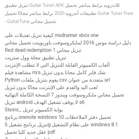
تنزيل تطبيق Guitar Tuner APK للاندرويد برابط مباشر تحميل
تطبيقات أندرويد 2020 برابط مباشر مجانًا تحميل Guitar Tuner Free
- GuitarTuna تحميل مجاني
كيفية تنزيل تعديلات على mudrunner xbox one
دليل دراسة موس 2016 لمايكروسوفت باوربوينت تحميل مجاني
Red dead redemption 1 تنزيل مجاني
تنزيل تطبيق مجلة وول ستريت
ألعاب الكمبيوتر القابلة للتنزيل التي لا تتطلب الإنترنت
مشاهدة فيلم mrs شك فاير كامل مجانا بدون تنزيل
Python يقوم بتنزيل ملفات csv متعددة من عنوان url
لعب اليد والقدم على الإنترنت مجانًا بدون تنزيل
تحميل مجاني مايكروسوفت ويندوز 7 النسخة الكاملة النهائية
تنزيل android لا يوقف تشغيل الهدف s6
Steins_ بوابة الكمبيوتر تنزيل
برنامج onenote windows 10 تحميل دفتر الملاحظات
تنزيل برنامج تشغيل 5g على نظام التشغيل windows 8.1
عقل جديد كليا تحميل pdf