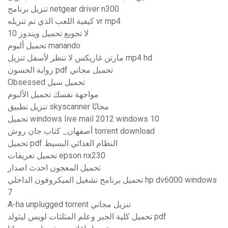
تنزيل برنامج netgear driver n300
كيفية اللعب الذي تم تنزيله vr mp4
لا تجويع تحميل ويندوز 10
تحميل ألبوم manando
مارتن غاريكس لا تنظر لأسفل تنزيل mp4 hd
رواية الحسون pdf تحميل مجاني
Obsessed تحميل سيل
مواجهة نفسك تحميل الألبوم
تنزيل تطبيق skyscanner مجانًا
تحميل windows live mail 2012 windows 10
أصفهان_ كتاب جان روش torrent download
تحميل pdf النظام الغذائي البسيط
تحميل تعريفات epson nx230
تحميل المعجون احدث اصدار
تحميل برنامج تشغيل الميكروفون الداخلي hp dv6000 windows
7
A-ha unplugged torrent تنزيل مجاني
تحميل كلية الجبر وعلم المثلثات لويس ليثولد pdf