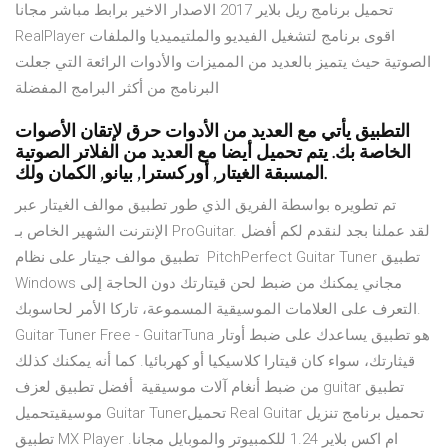
تحميل برنامج ريل بلاير 2017 الاصدار الاخير برابط مباشر مجانا
RealPlayer اقوى برنامج لتشغيل الفيديو والملتيميديا والملفات
الصوتية حيث يتميز بالعديد من المميزات والأدوات الرائعة التي جعلت
البرنامج من أكثر البرامج المفضلة
التطبيق يأتي مع العديد من الأدوات حرق لإتقان الأصوات
الخاصة بك. يتم تحميل أيضا مع العديد من الفلاتر الصوتية
المسبقة الغيتار, أوركسترا, بيانو, الكمان ولك.
تم تطويره بواسطة الفريق الذي طور تطبيق موالف الغيتار عبر
الإنترنت الشهير الخاص بـ ProGuitar. لقد عملنا بجد لنقدم لكم أفضل
تطبيق موالف جيتار على نظام PitchPerfect Guitar Tuner تطبيق
Windows مجاني يمكنك من ضبط لحن قيتارتك دون الحاجة إلى
التعرف على العلامات الموسيقية المسموعة، تاركا الأمر لحاسوبك.
Guitar Tuner Free - GuitarTuna هو تطبيق يساعدك على ضبط أوتار
قيثارتك، سواء كان قيتارا كلاسيكيا أو كهربائيا. كما أنه يمكنك كذلك
من ضبط أنغام آلات موسيقية أفضل تطبيق لعزف guitar تطبيق
موسيقيتحميل Guitar Tunerتحميل Real Guitar تحميل برنامج تنزيل
تطبيق MX Player ام اكس بلاير 1.24 للكمبيوتر والموبايل مجانا.