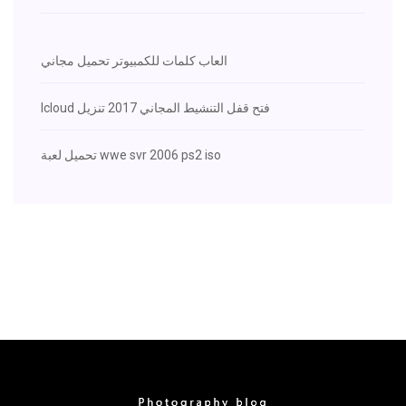
العاب كلمات للكمبيوتر تحميل مجاني
Icloud فتح قفل التنشيط المجاني 2017 تنزيل
تحميل لعبة wwe svr 2006 ps2 ​​iso