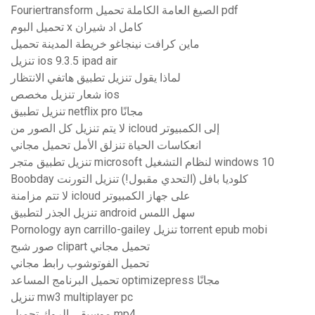
Fouriertransform الصيغ العامة الكاملة تحميل pdf
تحميل البوم x كامل اد شيران
ماين كرافت نينجاغو خريطة المدينة تحميل
تنزيل ios 9.3.5 ipad air
لماذا يقول تنزيل تطبيق هاتفي الانتظار
شعار تنزيل مخصص ios
تنزيل تطبيق netflix pro مجانًا
لا يتم تنزيل كل الصور من icloud إلى الكمبيوتر
انعكاسات الحياة تنزلق الأمل تحميل مجاني
تنزيل تطبيق متجر microsoft لنظام التشغيل windows 10
Boobday كلوديا بافل (التحدي مقبول!) تنزيل التورنت
لا تتم مزامنة icloud على جهاز الكمبيوتر
تنزيل الجذر لتطبيق android سهل اللمس
Pornology ayn carrillo-gailey تنزيل torrent epub mobi
صور شبح clipart تحميل مجاني
تحميل الفوتوشوب رابط مجاني
تحميل البرنامج المساعد optimizepress مجانًا
تنزيل mw3 multiplayer pc
موسيقى الروك تحميل mp4