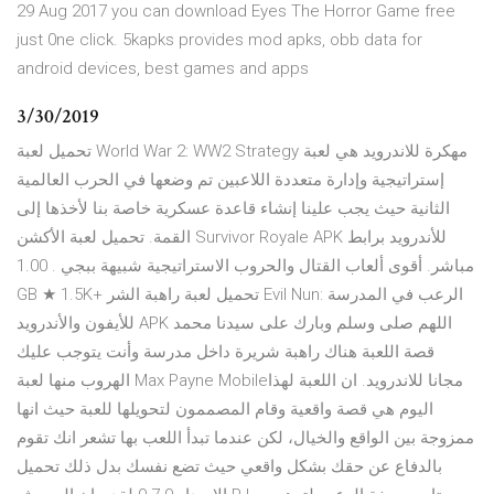
29 Aug 2017 you can download Eyes The Horror Game free
just 0ne click. 5kapks provides mod apks, obb data for
android devices, best games and apps
3/30/2019
تحميل لعبة World War 2: WW2 Strategy مهكرة للاندرويد هي لعبة
إستراتيجية وإدارة متعددة اللاعبين تم وضعها في الحرب العالمية
الثانية حيث يجب علينا إنشاء قاعدة عسكرية خاصة بنا لأخذها إلى
القمة. تحميل لعبة الأكشن Survivor Royale APK للأندرويد برابط
مباشر. أقوى ألعاب القتال والحروب الاستراتيجية شبيهة ببجي . 1.00
GB ★ 1.5K+ تحميل لعبة راهبة الشر Evil Nun: الرعب في المدرسة
للأيفون والأندرويد APK اللهم صلى وسلم وبارك على سيدنا محمد
قصة اللعبة هناك راهبة شريرة داخل مدرسة وأنت يتوجب عليك
الهروب منها لعبة Max Payne Mobile‏ مجانا للاندرويد. ان اللعبة لهذا
اليوم هي قصة واقعية وقام المصممون لتحويلها للعبة حيث انها
ممزوجة بين الواقع والخيال، لكن عندما تبدأ اللعب بها تشعر انك تقوم
بالدفاع عن حقك بشكل واقعي حيث تضع نفسك بدل ذلك تحميل