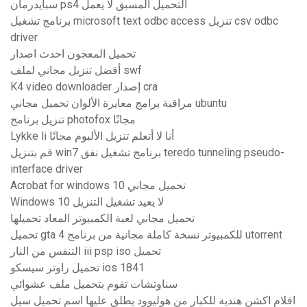
سبايدرمان ps4 التحميل المسبق لا يعمل
برنامج تشغيل microsoft text odbc access تنزيل csv odbc
driver
تحميل المعجون احدث اصدار
أفضل تنزيل مجاني لملف swf
K4 video downloader إصدار cra
مراقبة برامج معايرة الألوان تحميل مجاني ubuntu
تنزيل برنامج photofox مجانًا
Lykke li أنا لا أتعلم تنزيل الألبوم مجانًا
قم بتنزيل win7 برنامج تشغيل نفق teredo tunneling pseudo-
interface driver
Acrobat for windows 10 تحميل مجاني
Windows 10 لا يعيد تشغيل التنزيل
تحميل مجاني لعبة الكمبيوتر المعاد تحميلها
تحميل gta 4 للكمبيوتر نسخة كاملة مجانية من برنامج utorrent
التنفس من النار iii psp iso تحميل
تحميل راوتر سيسكو ios 1841
سناوتشات تقوم بتحميل ملف عشوائي
افلام اكشن هندية للكبار من هوليوود يطلق عليها اسم تحميل سيل