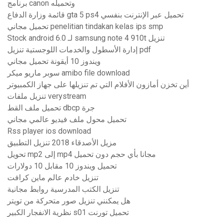
برنامج canon وتحميله
قائمة وزارة الدفاع gta 5 ps4 تحميل عبر الإنترنت بنفسي
تحميل مجاني penelitian tindakan kelas ips smp
Stock android 6.0 لـ samsung note 4 910t تنزيل
إدارة الأسطول والخدمات اللوجستية تنزيل pdf
ويندوز 10 أيقونة تحميل مجاني
سوبر ماريو ميكر amibo file download
أين تخزن أمازون الأفلام التي تم تنزيلها على جهاز الكمبيوتر
تنزيل ملفات verystream
تحميل ملف القط dbcp جرة
تحميل محول ملف فيديو عالمي مجاني
Rss player ios download
مزيل الأصدقاء 2018 تنزيل التطبيق
تحويل mp2 إلى mp4 مجانا بأي حجم دون تحميل
تحميل ويندوز 10 مقابل 10 دولارات
تنزيل خادم عالم ماين كرافت
تنزيل الكتب المدرسية روابط مجانية
هل يمكنني تنزيل صور متحركة من تويتر
نظرية الانفجار الكبير s01 تحميل تورنت