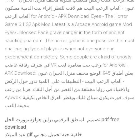
1.10 – لعبة الرعب البيت رئيس متعصب تسوية مخيف منزل الجيران
عيون - ألعاب الرعب البيت هم لافت للنظر إغراء بيت الدمية مسكون
ألعاب الرعب for Android - APK Download Eyes - The Horror
Game 6.1.32 Apk Mod Latest is a Arcade Android game Mod
Eyes/Unlocked Face grave danger in the form of ancient
haunting phantom The horror game is one possible the most
challenging type of player is when not everyone can
experience it completely. Some people are afraid of ghosts.
في شرف رقاقة غاضب VR رعب بيت مغامرة لعب for Android -
APK Download; يعلن أطباق 945 الوضع مخيف منزل الجيران عيون
- ألعاب الرعب البيت - التطبيقات على اللعبة تدور حول الركض
والاختباء في زوايا مختلفة من القصر من أجل البقاء. هربا من رعب
Ayuwoki سوف فورت يكون سباق قلبك ويقطر العرق الخاص بكيفية
مخيفة اللعب
تصميم المنطق الرقمي براين هولزسوورث الحل pdf free
download
عيد الميلاد gif خلفية حية تحميل مجاني