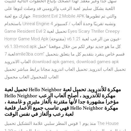
سهل جدا وغير معقد, لهذا انصحك بإتباع الخطوات التالية لتثبيت
اللعبة بشكل سليم: لعبة الرعب والزومبي قد وصلت لتوها على
جهازك مع لعبة. Resident Evil 2 Mobile APK والتي تم تطويرها
باستخدام Unreal Engine 4 وتشبه تقريبًا وحدة ألعاب / كمبيوتر
Game Resident Evil 2 تحميل لعبة Eyes Scary Thriller Creepy
Horror Game Mod Apk (مفتوحة) v6.1.21 عيون من الرعب لعبة-
v6.1.33-mod.apk كل ما هو جديد نوفر لكم من خلال موقعنا “حمل
لعبة 7amlle3ba.com” قسم خاص ينفرد بتقديم كل ما يتعلق بتحميل
العاب الاندرويد download apk games, download games apk
تحميل العاب اندرويد, تحميل العاب اندرويد مجانا برابط مباشر تحميل
العاب للمحمول العاب محمول
تحميل لعبة Hello Neighbor مهكرة للأندرويد. تحميل لعبة
Hello Neighbor مهكرة للأندرويد ، أصلح ألعاب الرعب
مؤخرا مشهورة جدا لأنها مقترنة بألغاز مثيرى و غامضة ،
فهي تناسب جميع الأعمار فلعبة Hello Neighbor مهكرة
لعبة رعب وألغاز في نفس الوقت
منذ يوم 1 قوس المطر سلبي علامة التشكيل تحميل The House