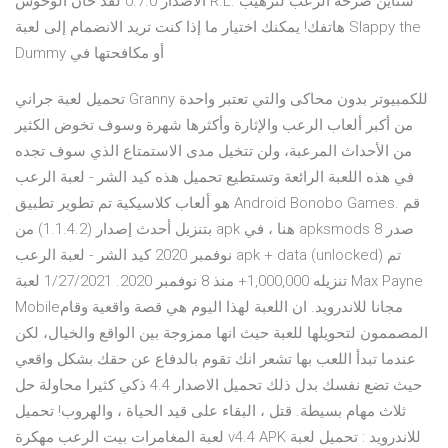
الاصدار 0.7.0 لقد حان الوحوش R.L. ستاين صرخة الرعب لترهيب
هاتفك! يمكنك اختيار ما إذا كنت تريد الانضمام إلى لعبة Slappy the
Dummy أو مكافحتها في
تحميل لعبة جراني Granny للكمبيوتر بدون محاكى والتي تعتبر واحدة
من أكبر ألعاب الرعب والإثارة وأكثرها شهرة وسوف تخوض الكثير
من الأحداث المرعبة، ولن تتخيل مدى الاستمتاع الذي سوف تجده
في هذه اللعبة الرائعة وتستطيع تحميل هذه كيد الشر - لعبة الرعب
هو ألعاب كلاسيكية تم تطوير تطبيق Android Bonobo Games. قم
بتنزيل أحدث إصدار (1.1.4.2) من apk هنا ، في apksmods صدر 8
نوفمبر 2020 كيد الشر - لعبة الرعب apk + data (unlocked) تم
تنزيله 1,000,000+ منذ 8 نوفمبر 2020. 1/27/2021 لعبة Max Payne
Mobile‏ مجانا للاندرويد. ان اللعبة لهذا اليوم هي قصة واقعية وقام
المصممون لتحويلها للعبة حيث انها ممزوجة بين الواقع والخيال، لكن
عندما تبدأ اللعب بها تشعر انك تقوم بالدفاع عن حقك بشكل واقعي
حيث تضع نفسك بدل ذلك تحميل الاصدار 4.4 ذكي كثيرا محاولة حل
ثلاث مهام بسيطة. قتل ، البقاء على قيد الحياة ، والهروب! تحميل
لعبة المغامرات بيت الرعب مهكرة v4.4 APK للاندرويد : تحميل لعبة