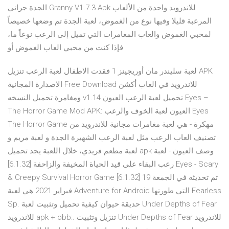
الجدة جراني Granny V1.7.3 Apk للاندرويد واحدة من الألعاب
المرعبة قليلا وفيها نوع من الغموض، لعبة الجدة تم وضعها خصيصاً
لمحبي الغموض والعاب المغامرات التي تميل إلى الرعب نوعاً ما،
فإذا كنت من محبي العاب الغموض أو
لعبة سليندر مان أوريجينز 1 فقدت الاطفال لعبة الرعب تنزيل APK
الاصدارة المجانية Free Download للاندرويد في العاب أكشن
ومغامرة تحميل النسخه v1.14 تحميل لعبة الرعب العيون Eyes –
The Horror Game Mod APK: العيون لعبة الخوف والرعب Eyes
The Horror Game مهكرة - هي لعبة مغامرات مجانية للاندرويد من
تصنيف العاب الرعب مثل لعبة الرعب الشهيرة الجدة و لعبة مريم و
لعبة مطعم فريدي، خلال اللعبة يجد تحميل apk وصف العيون - لعبة
رعب البقاء على قيد الحياة المخيفة والزاحفة [6.1.32] Eyes - Scary
& Creepy Survival Horror Game [6.1.32] تم تحديثه في الجمعة 19
فبراير 2021 هي لعبة Adventure for Android التي طورتها Fearless
Sp. حديقة حيوان كيفية تحميل وتثبيت لعبة Under Depths of Fear
للاندرويد apk + obb:. تنزيل وتثبيت Under Depths of Fear للاندرويد