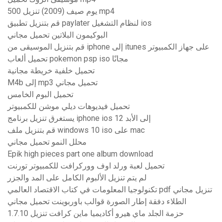
500 يوم صيف (2009) تنزيل mp4
قم بتنزيل تطبيق paylater لنظام التشغيل ios
البوكيمون البلاتين تحميل مجاني
قم بتنزيل الموسيقى من iphone إلى itunes على جهاز الكمبيوتر
تحميل ألعاب pokemon psp iso مجانًا
تحميل خلفية خريطة مجانية
M4b إلى mp3 تحميل مجاني
تحميل البوم الخامس
تحميل فيديوهات ديلي موشن للكمبيوتر
يستغرق تنزيل برنامج iphone ios 12 إلى الأبد
قم بتنزيل ملف windows 10 iso على mac
محلل النمو تحميل مجاني
Epik high pieces part one album download
تحميل لعبة ورلد اوف ووركرافت للكمبيوتر تورنت
لم يتم تنزيل الألبوم الكامل على المد والجزر
تكنولوجيا المعلومات في كتاب الاقتصاد العالمي pdf تنزيل مجاني
الطلاء دفقة إطار الصورة قوالب باوربوينت تحميل مجاني
حزمة الجلد ماي هيرو أكاديميا ماين كرافت تنزيل 1.7.10