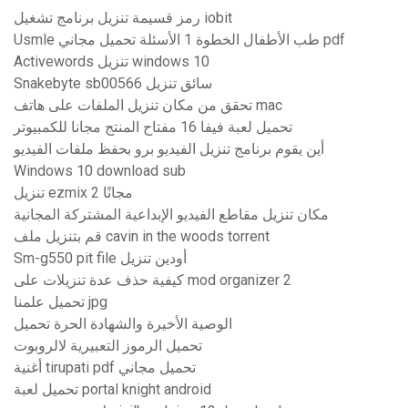
رمز قسيمة تنزيل برنامج تشغيل iobit
Usmle طب الأطفال الخطوة 1 الأسئلة تحميل مجاني pdf
Activewords تنزيل windows 10
Snakebyte sb00566 سائق تنزيل
تحقق من مكان تنزيل الملفات على هاتف mac
تحميل لعبة فيفا 16 مفتاح المنتج مجانا للكمبيوتر
أين يقوم برنامج تنزيل الفيديو برو بحفظ ملفات الفيديو
Windows 10 download sub
تنزيل ezmix 2 مجانًا
مكان تنزيل مقاطع الفيديو الإبداعية المشتركة المجانية
قم بتنزيل ملف cavin in the woods torrent
Sm-g550 pit file أودين تنزيل
كيفية حذف عدة تنزيلات على mod organizer 2
تحميل علمنا jpg
الوصية الأخيرة والشهادة الحرة تحميل
تحميل الرموز التعبيرية لالروبوت
أغنية tirupati pdf تحميل مجاني
تحميل لعبة portal knight android