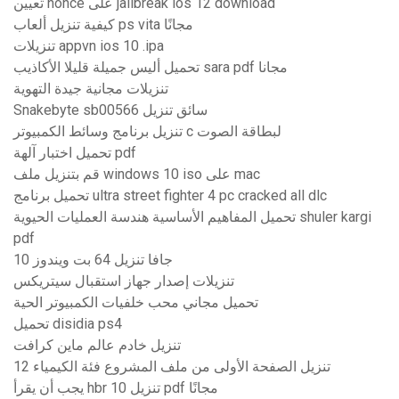
تعيين nonce على jailbreak ios 12 download
كيفية تنزيل ألعاب ps vita مجانًا
تنزيلات appvn ios 10 .ipa
تحميل أليس جميلة قليلا الأكاذيب sara pdf مجانا
تنزيلات مجانية جيدة التهوية
Snakebyte sb00566 سائق تنزيل
تنزيل برنامج وسائط الكمبيوتر c لبطاقة الصوت
تحميل اختبار آلهة pdf
قم بتنزيل ملف windows 10 iso على mac
تحميل برنامج ultra street fighter 4 pc cracked all dlc
تحميل المفاهيم الأساسية هندسة العمليات الحيوية shuler kargi
pdf
جافا تنزيل 64 بت ويندوز 10
تنزيلات إصدار جهاز استقبال سيتريكس
تحميل مجاني محب خلفيات الكمبيوتر الحية
تحميل disidia ps4
تنزيل خادم عالم ماين كرافت
تنزيل الصفحة الأولى من ملف المشروع فئة الكيمياء 12
يجب أن يقرأ hbr 10 تنزيل pdf مجانًا