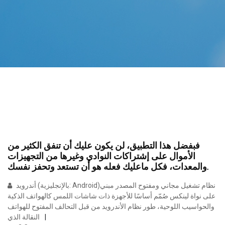
فبفضل هذا التطبيق، لن يكون عليك أن تنفق الكثير من
الأموال على إشتراكات النوادي وغيرها من التجهيزات
والمعدات، فكل ماعليك فعله هو أن تستعد وتحفز نفسك.
أندرويد (بالإنجليزية: Android)‏ نظام تشغيل مجاني ومفتوح المصدر مبني
على نواة لينكس صُمّم أساسًا للأجهزة ذات شاشات اللمس كالهواتف الذكية
والحواسيب اللوحية، طور نظام الأندرويد من قبل التحالف المفتوح للهواتف
النقالة الذي