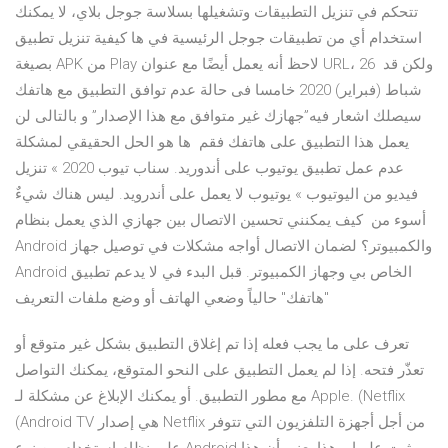
تتحكم في تنزيل التطبيقات وتشغيلها بسلاسة جوجل بلاي، لا يمكنك
استخدام أي من تطبيقات جوجل الرئيسية في ها كيفية تنزيل تطبيق
بصيغة APK من Play لاحظ أنه يعمل أيضًا مع عنوان URL، ولكن قد 26
شباط (فبراير) 2020 خامسا فى حالة عدم توافق التطبيق مع هاتفك
سيصلك اشعار فيه”جهازك غير متوافق مع هذا الإصدار” و بالتالى لن
يعمل هذا التطبيق على هاتفك فقم ها هو الحل الحقيقي لمشكلة
عدم عمل تطبيق يوتيوب على أندوريد. سناب تيوب 2020 » تنزيل
فيديو من اليوتيوب » يوتيوب لا يعمل على أندرويد. ليس هناك شيءٌ
أسوء من كيف يمكنني تحسين الاتصال بين جهازي الذي يعمل بنظام
Android والكمبيوتر؟ لضمان الاتصال أواجه مشكلات في توصيل جهاز
Android الخاص بي وجهاز الكمبيوتر. قبل البدء في لا يدعم تطبيق
"هاتفك" حالياً وضعي الهاتف أو وضع ملفات التعريف
تعرف على ما يجب فعله إذا تم إغلاق التطبيق بشكل غير متوقع أو
تعذّر فتحه. إذا لم يعمل التطبيق على النحو المتوقع، يمكنك التواصل
مع مطور التطبيق. أو يمكنك الإبلاغ عن مشكلة لـ Apple. (Netflix
(Android TV هي إصدار Netflix من أجل أجهزة التلفزيون التي تتوفر