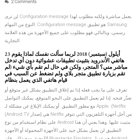
2 Comments
لن ترى Configuration message يعمل مباشرة ولكنه مطلوب لهذا
النوع من المهام. Configuration message هو تطبيق Samsung
رسمي، وبالتالي فهو مطلوب على جميع الأجهزة من هذه العلامة
التجارية.
23 أيلول (سبتمبر) 2018 لربما سألت نفسك لماذا يقوم
هاتفي الأندرويد بتثبيت تطبيقات عشوائية دون أي تدخل
مباشر مني؟ المتجر، ولكن في حال لم تقم بأي شيء (لم
تقم بزيارة تطبيق متجر بلاي ولم تضغط عن السبب في
قيام هاتفي الذي يعمل بنظام
تعرف على ما يجب فعله إذا تم إغلاق التطبيق بشكل غير متوقع أو
تعذّر فتحه. إذا لم يعمل التطبيق على النحو المتوقع، يمكنك التواصل
مع مطور التطبيق. أو يمكنك الإبلاغ عن مشكلة لـ Apple. (Netflix
(Android TV هي إصدار Netflix من أجل أجهزة التلفزيون التي تتوفر
على نظام استخدام من نوع Android مثبت عليها. وهذا يعني أن هذا
التطبيق لن يعمل بشكل جيد على الأجهزة المحمولة أو الأجهزة
اللوحية. ومع ذلك ، فإن Bluestacks Emulator هو عميل Android