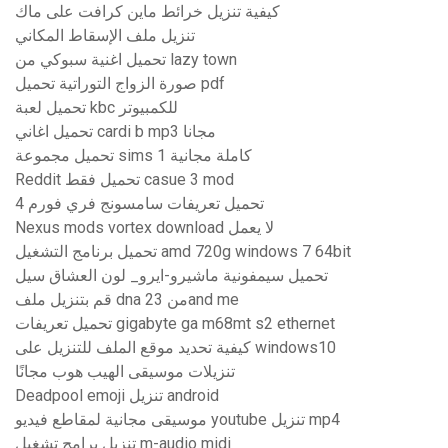
كيفية تنزيل خرائط ماين كرافت على ماك
تنزيل ملف الإسقاط المكاني
تحميل اغنية سبوكي من lazy town
صورة الزواج التوراتية تحميل pdf
تحميل لعبة kbc للكمبيوتر
تحميل اغاني cardi b mp3 مجانا
تحميل مجموعة sims 1 كاملة مجانية
Reddit تحميل فقط casue 3 mod
تحميل تعريفات سامسونج فري فورم 4
Nexus mods vortex download لا يعمل
تحميل برنامج التشغيل amd 720g windows 7 64bit
تحميل سيمفونية ماشيرو-ايرو_ لون العشاق سيل
قم بتنزيل ملف dna من 23and me
تحميل تعريفات gigabyte ga m68mt s2 ethernet
كيفية تحديد موقع الملف للتنزيل على windows10
تنزيلات موسيقى الهيب هوب مجانًا
Deadpool emoji تنزيل android
موسيقى مجانية لمقاطع فيديو youtube تنزيل mp4
تنزيل برامج تشغيل m-audio midi