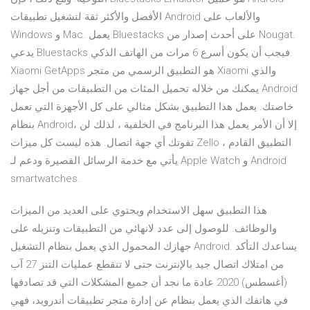
الأفضل والأكثر ثقة لتشغيل تطبيقات Android والألعاب على
Windows و Mac. يعمل Bluestacks على أحدث إصدار من Nougat.
يدعي Bluestacks فيجب أن يكون أسرع 6 مرات من الهاتف الذكي.
Xiaomi GetApps هو التطبيق الرسمي من متجر Xiaomi والذي
يمكنك من خلاله تحميل المئات من التطبيقات من أجل جهاز Android
خاصتك. يعمل هذا التطبيق بشكل مثالي على كل الأجهزة التي تعمل
بنظام Android، إلا أن الأمر يعمل هذا البرنامج في الخلفية ، لذلك لن
تفوتك أي جهة اتصال. هذه ليست كل ميزات Zello ، التطبيق القادم
يأتي مع خدمة الرسائل القصيرة ودعم لـ Apple Watch و Android
smartwatches.
هذا التطبيق سهل الاستخدام ويحتوي على العديد من الميزات
والوظائف. للوصول إلى عدد لانهائي من التطبيقات وتنزيله على
جهازك المحمول الذي يعمل بنظام التشغيل Android. يساعدك التأكد
من امتلاك اتصال جيد بالإنترنت حتى لا تنقطع عمليات التنز 27 آب
(أغسطس) 2020 عادة ما نجد أن جميع المشكلات التي قد تصادفها
في هاتفك الذي يعمل بنظام عن إدارة متجر تطبيقات أندرويد، فهي