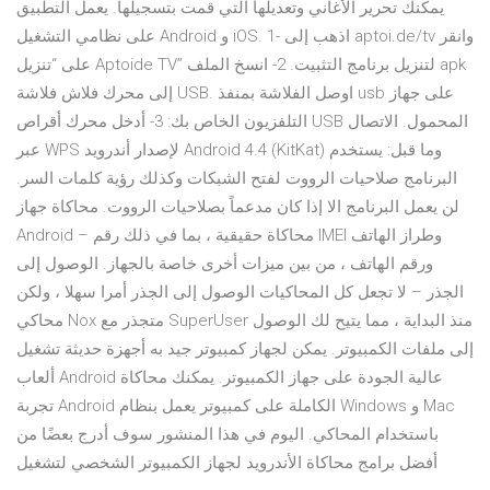
يمكنك تحرير الأغاني وتعديلها التي قمت بتسجيلها. يعمل التطبيق
على نظامي التشغيل Android و iOS. 1- اذهب إلى aptoi.de/tv وانقر
على “تنزيل Aptoide TV” لتنزيل برنامج التثبيت. 2- انسخ الملف apk
إلى محرك فلاش فلاشة USB. اوصل الفلاشة بمنفذ usb على جهاز
التلفزيون الخاص بك: 3- أدخل محرك أقراص USB المحمول. الاتصال
عبر WPS لإصدار أندرويد Android 4.4 (KitKat) وما قبل: يستخدم
البرنامج صلاحيات الرووت لفتح الشبكات وكذلك رؤية كلمات السر.
لن يعمل البرنامج الا إذا كان مدعماً بصلاحيات الرووت. محاكاة جهاز
Android – محاكاة حقيقية ، بما في ذلك رقم IMEI وطراز الهاتف
ورقم الهاتف ، من بين ميزات أخرى خاصة بالجهاز. الوصول إلى
الجذر – لا تجعل كل المحاكيات الوصول إلى الجذر أمرا سهلا ، ولكن
محاكي Nox متجذر مع SuperUser منذ البداية ، مما يتيح لك الوصول
إلى ملفات الكمبيوتر. يمكن لجهاز كمبيوتر جيد به أجهزة حديثة تشغيل
ألعاب Android عالية الجودة على جهاز الكمبيوتر. يمكنك محاكاة
تجربة Android الكاملة على كمبيوتر يعمل بنظام Windows و Mac
باستخدام المحاكي. اليوم في هذا المنشور سوف أدرج بعضًا من
أفضل برامج محاكاة الأندرويد لجهاز الكمبيوتر الشخصي لتشغيل