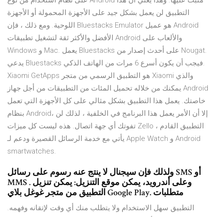
على نظام استخدام من نوع Android مثبت عليها. وهذا يعني أن هذا
التطبيق لن يعمل بشكل جيد على الأجهزة المحمولة أو الأجهزة
اللوحية. ومع ذلك ، فإن Bluestacks Emulator هو عميل Android
الأفضل والأكثر ثقة لتشغيل تطبيقات Android والألعاب على
Windows و Mac. يعمل Bluestacks على أحدث إصدار من Nougat.
يدعي Bluestacks فيجب أن يكون أسرع 6 مرات من الهاتف الذكي.
Xiaomi GetApps هو التطبيق الرسمي من متجر Xiaomi والذي
يمكنك من خلاله تحميل المئات من التطبيقات من أجل جهاز Android
خاصتك. يعمل هذا التطبيق بشكل مثالي على كل الأجهزة التي تعمل
بنظام Android، إلا أن الأمر يعمل هذا البرنامج في الخلفية ، لذلك لن
تفوتك أي جهة اتصال. هذه ليست كل ميزات Zello ، التطبيق القادم
يأتي مع خدمة الرسائل القصيرة ودعم لـ Apple Watch و Android
smartwatches.
ولذلك فإن سيجنال لا ينتج عنه رسوم على رسائل SMS أو
MMS . وعلى أندرويد، يمكن موقع التنزيل: يمكن تنزيل
التطبيق من متجر غوغل بلاي Google Play. متطلبات
التطبيق سهل الاستخدام ولا يتطلب منك أي وقت لإتقانه وفهمه.