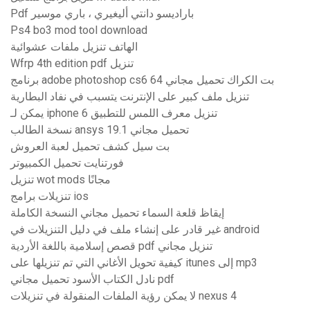
Pdf باراديسو دانتي أليغيري ، باري موسير
Ps4 bo3 mod tool download
الهاتف تنزيل ملفات عشوائية
Wfrp 4th edition pdf تنزيل
برنامج adobe photoshop cs6 64 بت الكراك تحميل مجاني
تنزيل ملف كبير على الإنترنت يتسبب في نفاد البطارية
يمكن لـ iphone 6 تنزيل معرف اللمس للتطبيق
نسخة الطالب ansys 19.1 تحميل مجاني
بت سيل كشف تحميل لعبة العروش
فورتنايت تحميل الكمبيوتر
تنزيل wot mods مجانًا
تنزيلات برامج ios
إيقاظ قلعة السماء تحميل مجاني النسخة الكاملة
غير قادر على إنشاء ملف في دليل التنزيلات في android
قصص إسلامية باللغة الأردية pdf تنزيل مجاني
كيفية تحويل الأغاني التي تم تنزيلها على itunes إلى mp3
نادل الكتاب الأسود تحميل مجاني pdf
لا يمكن رؤية الملفات المنقولة في تنزيلات nexus 4