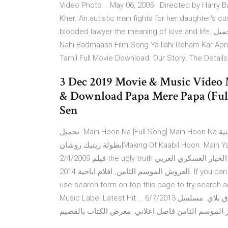
Video Photo. . May 06, 2005 · Directed by Harry
Kher. An autistic man fights for her daughter's c
blooded lawyer the meaning of love and life. تحميل . Kənan Bayramov Amin Ya Ilahi Ek Tu Hai Tuje Parwah Hi
Nahi Badmaash Film Song Ya Ilahi Reham Kar Apna Keh Main Beemar 
Tamil Full Movie Download. Our Story. The Details
3 Dec 2019 Movie & Music Video 
& Download Papa Mere Papa (Full
Sen
تحميل. Main Hoon Na [Full Song] Main Hoon Na كواليس تصوير اغنية Kaabil Hoon من فيلم كابيل مترجم الفيلم من
بطولة ريتيك روشان|Making Of Kaabil Hoon. Main Yahaan Hoon Veer Zaara Song Full HD YouTube mp4 by …
2/4/2009 فيلم the ugly truth مترجم كامل الخيار العسكري العربي pdf. تحميل الحلقة الاولى من مسلسل صراع
العروش الموسم الثامن. افلام اباحية 2014. If you can not play or download kaash aisa hota darshan raval, please
use search form on top this page to try search ag
Music Label Latest Hit … 6/7/2013 آهنگ عربی جذبنی ماشفت مثله از اسرا اصیل. اخر تحديث سوق بلاي. مسلسل