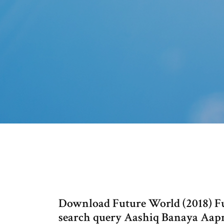
Download Future World (2018) Fu
search query Aashiq Banaya Aap