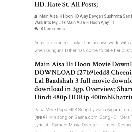
HD. Hate St. All Posts;
Main Aisa Hi Hoon HD Ajay Devgan Sushmita Sen Esha Deol Hin
Walk Into My Life Main Aisa Hi Hoon Ajay
8 Comments
Autistic Indraneel Thakur has his own world with
when Gunguns father has come to take her custod
Main Aisa Hi Hoon Movie Downlo
DOWNLOAD f27b91edd8 Cheeni Ku
Lal Baadshah 3 full movie downl
download in 3gp. Overview; Shar
Hindi 480p HDRip 400mbKhatri
Papa Mere Papa MP3 Song by Sonu Nigam from t
(पापा मेरे पापा) song on Gaana.com Song - Dil Mera
Lyricist - Sameer Music Director - Himesh Reshamm