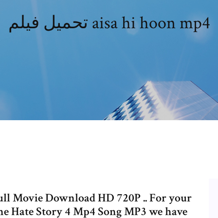
تحميل فيلم aisa hi hoon mp4
ll Movie Download HD 720P .. For your
ne Hate Story 4 Mp4 Song MP3 we have