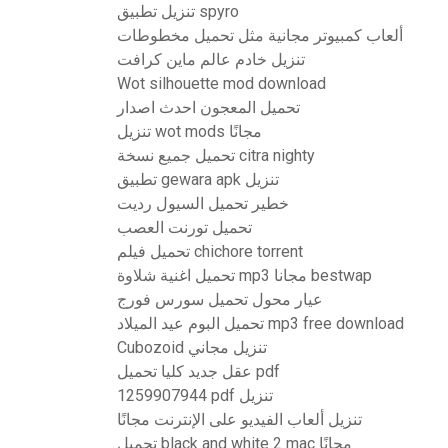
تنزيل تطبيق spyro
ألعاب كمبيوتر مجانية مثل تحميل مخطوطات
تنزيل خادم عالم ماين كرافت
Wot silhouette mod download
تحميل المعجون احدث اصدار
تنزيل wot mods مجانًا
تحميل جميع نسخة citra nighty
تطبيق gewara apk تنزيل
خطير تحميل السيول رديت
تحميل تورنت العصب
تحميل فيلم chichore torrent
تحميل اغنية شلاوة mp3 مجانا bestwap
عيار محول تحميل سورس فورج
تحميل البوم عيد الميلاد mp3 free download
Cubozoid تنزيل مجاني
عقل جديد كليا تحميل pdf
1259907944 pdf تنزيل
تنزيل ألعاب الفيديو على الإنترنت مجانًا
تحميل black and white 2 mac مجانًا