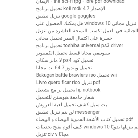
الإيمان - the sci-fi rpg - lore pdf download
تحميل برنامج keil mdk الإصدار 4.7
تنزيل تطبيق google goggles
هل يمكنك الحصول على windows 10 تنزيل مجاني
حسرة على اكتمال القمر تحميل مجاني
تحميل برنامج toshiba universal ps3 driver
سبوتيفي مجانا قسط تحميل الكمبيوتر
لا مانز سكاي ps4 تحميل كود
تحميل ويندوز 7 64 بت مجانا
Bakugan battle brawlers iso تحميل wii
Livro quero ficar rico تنزيل pdf
تحميل برامج تشغيل hp notbook
شعار جامعة هيوستن للتحميل
بت سيل كشف تحميل لعبة العروش
لن يتم تنزيل تطبيق messenger
تحميل كتاب الأشعة الفموية البيضاء و البيضاء pdf
كيف أقوم بفتح تحديثات windows 10 يدويًا
تنزيل civ v مجانًا