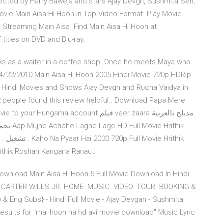
rected by Harry Baweja and stars Ajay Devgn, Sushmita Sen,
ie Main Aisa Hi Hoon in Top Video Format. Play Movie
l Streaming Main Aisa Find Main Aisa Hi Hoon at
itles on DVD and Blu-ray.
rks as a waiter in a coffee shop. Once he meets Maya who
rth 4/22/2010 Main Aisa Hi Hoon 2005 Hindi Movie 720p HDRip
g Hindi Movies and Shows Ajay Devgn and Rucha Vaidya in
2 people found this review helpful.. Download Papa Mere
a account فيلم veer zaara مدبلج بالعربية
Hrithik Roshan Kangana Ranaut
ownload Main Aisa Hi Hoon 5 Full Movie Download In Hindi.
di. CARTER WILLS JR. HOME. MUSIC. VIDEO. TOUR. BOOKING &
 Eng Subs} - Hindi Full Movie - Ajay Devgan - Sushmita
sults for "mai hoon na hd avi movie download" Music Lyric