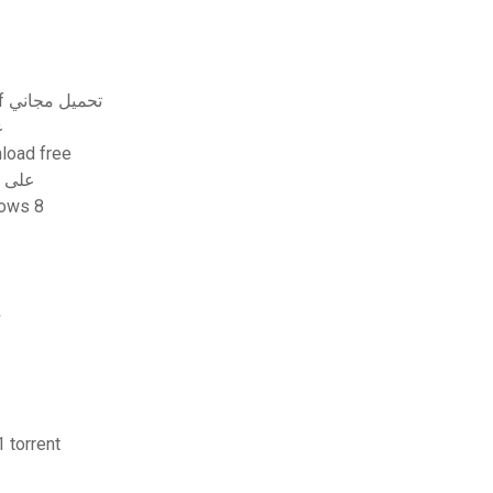
إتقان مخترع أوتوديسك 2017 للهندسة المعمارية pdf تحميل مجاني
عل
ownload free
على جهاز 
تنزيل إعداد البلو windows 8
ما
e 1 torrent