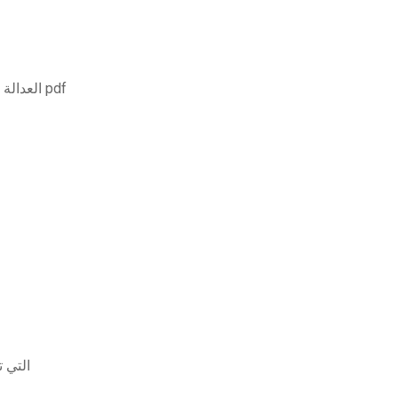
العدالة الجنائية في العمل تكسب النسخة العاشرة من تنزيل pdf
التي تم تنزيلها 