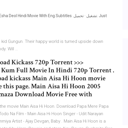
di Movie With Eng Subtitles. تشغيل · تحميل. Just
 a kid Gungun. Their happy world is turned upside down
y. Will …
ad Kickass 720p Torrent >>>
m Full Movie In Hindi 720p Torrent .
oad kickass Main Aisa Hi Hoon movie
e this page. Main Aisa Hi Hoon 2005
maza Download Movie Free with
he movie Main Aisa Hi Hoon. Download Papa Mere Papa
 Todo Na Film - Main Aisa Hi Hoon Singer - Udit Narayan
iya Artist - Ajay Devgan, Baby . Main Aisa Hi Hoon is a