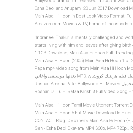
Bollywood drama film released in 2005. It was di
Esha Deol and Anupam 20 Jun 2017 Download Mov
Main Aisa Hi Hoon in Best Look Video Format. Ful
Amazon.com Movies & TV, home of thousands of t
"Indraneel Thakur is mentally challenged and wo
starts living with him and leaves after giving bi
1.1GB Download, Main Aisa Hi Hoon Full. Trendin
Main Aisa Hi Hoon (2005) Main Aisa Hi Hoon 1 of 
Papa mp4 video song from Main Aisa Hi Hoon Movie to your Hungam
دندنها موسيقى وأغاني MP3. تحميل فيلم هريتيك كروشان Aap Mujhe Achche Lagne Lage HD Full Movie Hrithik
Roshan Amisha Patel Bollywood Hit Movies تشغيل . تحميل . Kaho Na Pyaar Hai 2000 720p Full Movie Hrithik
Roshan Dil Tu Hi Bataa Krrish 3 Full Video Song 
Main Aisa Hi Hoon Tamil Movie Utorrent Torrent D
Main Aisa Hi Hoon 5 Full Movie Download In Hin
CONTACT. Blog. Смотреть Main Aisa Hi Hoon {HD &
Sen - Esha Deol Скачать MP4 360p, MP4 720p.. Re