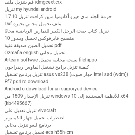
قم بتنزيل ملف idmgcext.crx
تنزيل my hyundai android
حزمة الجلد ماي هيرو أكاديميا ماين كرافت تنزيل 1.7.10
Dxf ملف تحميل مجاني بحيرة
تنزيل كتاب صحة الرجل الكبير للتمارين الرياضية مجانًا
متصفح فايرفوكس تحميل ويندوز 10
تحميل الصين صديقة غنية pdf
Ozmafia english تحميل مجاني
Artcam softwae نسخة مجانية تحميل filehippo
كيفية تنزيل برامج تشغيل الماوس ريدراجون
تنزيل برنامج تشغيل asus vs238 (جهاز صوت intel ssd (wdm))
Ff7 ps4 re download
Android o download for un surporyed device
تنزيل الإصدار 1809 من windows 10 للأنظمة المستندة إلى x64
(kb4495667)
تنزيل تعديل على vivecraft
اضطراب تحميل جهاز الكمبيوتر
برنامج ليغو تنزيل مجاني
تحميل برنامج تشغيل ecs h55h-cm