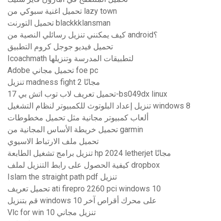
تحميل اغنية سبوكي من lazy town
تحميل التورنت blackkklansman
كيف يمكنني تنزيل رسائلي النصية من android؟
تحميل فيديو جوجل كروم التطبيق
Icoachmath لتطبيقات المدرسة وتنزيلها
Adobe تحميل مجاني foe pc
تنزيل madness fight 2 مجانًا
تحميل تعريف لاب توب اتش بي 17-bs049dx linux
تنزيل إعداد البلوتوث للكمبيوتر لنظام التشغيل windows 8
ألعاب كمبيوتر مجانية مثل تحميل مخطوطات
تحميل خريطة الأساس المجانية من garmin
تحميل ملف الارتباط الاسيوي
تنزيل برامج تشغيل الطابعة hp 2024 letherjet مجانًا
كيفية الحصول على رابط التنزيل لملف dropbox
Islam the straight path pdf تنزيل
تحميل تعريف ati firepro 2260 pci windows 10
قم بتنزيل windows 10 على محرك أقراص آخر
Vlc for win 10 تنزيل مجاني