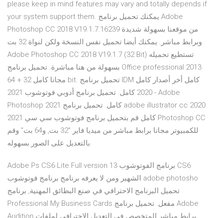
please keep in mind features may vary and totally depends if
your system support them. يمكنك تحميل برنامج Adobe
Photoshop CC 2018 V19.1.7.16239 من موقعنا بسهولة شديدة
وبرابط مباشر. يمكنك أيضا تحميل نفس النسخة ولكن لنواة 32 بت
Adobe Photoshop CC 2018 V19.1.7 (32 Bit) تستطيع تحميله
بسهولة من هنا مباشرة. تحميل برنامج Office professional 2013
مجانا كامل 32 + 64 bit. تحميل برنامج IDM كامل أخر أصدار كامل
2020 كامل. تحميل برنامج أدوبي فوتوشوب 2021 - Adobe
Photoshop 2021 كامل. تحميل برنامج adobe illustrator cc 2020
كامل قم بتحميل برنامج فوتوشوب سي سي 2021 Photoshop CC
للكمبيوتر مجانا برابط مباشر من ميديا فاير "32 بت, و64 بت" وقم
بالتعديل على الصور بسهوله.
Adobe Ps CS6 Lite Full version 13 برنامج الفوتوشوب CS6
الشهير ومن لا يعرفه برنامج برنامج فوتوشوب adobe photosho
تحميل البرنامج الاحترافي في صنع البطائق المهنية, برنامج
Professional My Business Cards مفعل. تحميل برنامج Adobe
Audition برابط مباشر المتخصص في التعديل الاحترافي لملفات