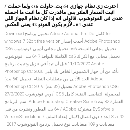
/ ولما حملت cs6 اخترت زي نظام جهازي 64 بت. حاولت
اثبت المسار الفلتر بس ماقدرت كل ما اثبت ما احصله
عندي في الفوتوشوب. قالولي انه إذا كان نظام الجهاز اللي
عندي 64 ـ لآزم يكون الفوتو 32 يعني العكس
Download تحميل برنامج Adobe Acrobat Pro Dc كامل for
windows 7 32bit free version أحدث إصدار Adobe Photoshop
CS6 تحميل مجاني أدوبي فوتوشوب cs6 تحميل مجاني النسخة
الكاملة للنوافذ 7 64 بت | فوتوشوب cs6 تحميل مجاني مع الكراك
11/10/2020 قبل أن تبدأ في تنزيل وتثبيت برنامج Adobe
Photoshop CC 2020 تأكد من أن جهاز الكمبيوتر الخاص بك يلبي
الحد الأدنى من متطلبات النظام. تحميل (64 بت) Adobe
Photoshop CC 2019. تحميل (32 بت) Adobe Photoshop CS6 .
27/2/2020 أدوبي فوتوشوب CS6 المحمولة التفاصيل الفنية: كامل
اسم البرنامج Adobe Photoshop Creative Suite 6 العمارة 32 بت
/ 64 بت المطور ونشرت من قبل ADobe مشتركة BySoftvela
VersionStandalone / إعداد دون اتصال إكمال إعداد الملف Size92
ميغابايت و 109 ميغابايت نوع تحميل برنامج الفوتوشوب 2017 .