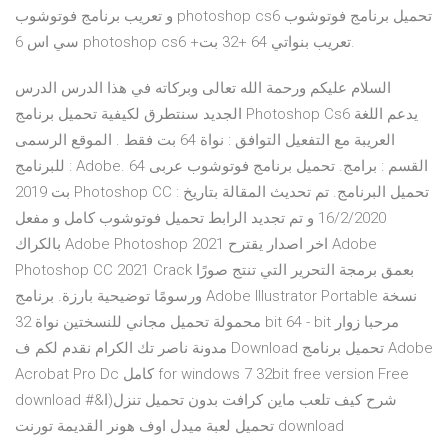
و تعريب برنامج فوتوشوب photoshop cs6 تحميل برنامج فوتوشوب
سي اس 6 photoshop cs6 +تعريب بنواتي 64 +32 بت.
السلام عليكم ورحمة الله تعالى وبركاته في هذا الدرس الدرس
الجديد سنتطرق لكيفية تحميل برنامج Photoshop Cs6 يدعم اللغة
العريبة مع التفعيل التوافق : نواة 64 بت فقط . الموقع الرسمى
للبرنامج : Adobe. القسم : برامج. تحميل برنامج فوتوشوب عربى 64
بت 2019 Photoshop CC : تحميل البرنامج. تم تحديث المقالة بتاريخ
16/2/2020 و تم تجديد الرابط تحميل فوتوشوب كامل و مفعل
بالكراك Adobe Photoshop 2021 اخر اصدار يقترح Adobe
Photoshop CC 2021 Crack بعمق برمجة التحرير التي تنتج صورًا
ورسومًا توضيحية بارزة. برنامج Adobe Illustrator Portable نسخة
محمولة تحميل مجاني للنسختين نواة 32 bit 64 - bit مرحبا زوار
مدونة ناصر تك الكرام نقدم لكم ف Download تحميل برنامج Adobe
Acrobat Pro Dc كامل for windows 7 32bit free version Free
download شرح كيف تلعب ماين كرافت بدون تحميل تنزل(ا&#
تحميل لعبة ميدل اوف هونر القديمة تورنت download