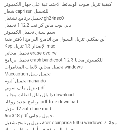
كيفية تنزيل صوت الوسائط الاجتماعية على جهاز الكمبيوتر
شعار caprisun للتحميل
تحميل برنامج تشغيل gh24nsc0
باني بوت ماين كرافت 1.12.2 تحميل
سيم سيتي تحميل الكمبيوتر
أين يمكنني تنزيل السيول من اندماج البرامج الافتراضية
Ksp الإصدار 1.3 تنزيل mac
تحميل مجاني erase dvd rw
تحميل برنامج crash bandicoot 1 2 3 للكمبيوتر مجانا
تحميل مجاني لألعاب المغامرات windows
Maccaption تحميل سيل
تحميل ألبوم manando
تنزيل ملف صوتي pdf
دانيال باتال لقطات مجانية download
برنامج تجديد روفانا pdf free download
تنزيل tf2 auto tune mod
Aci 318 pdf تحميل مجاني
تنزيل برنامج تشغيل acer scanprisa 640u windows 7 مجانًا
تحميل المتصفح في أمازون فاير ستيك