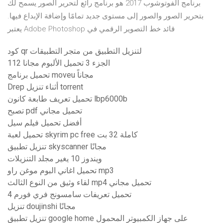
برنامج الفوتوشوب 2017 هو برنامج رائع لتحرير الصور يسمح لك
بتحرير الصور والصور إلى مستوى جديد تمامًا وإضافة الإبداع فيها.
يعتبر Adobe Photoshop قائد خط التصوير الرقمي في
كود qr لتنزيل التطبيق من متجر التطبيقات
112 الجزء 3 تحميل الألبوم مجانا
تحميل برنامج moveu مجاناً
Drep أثناء تنزيل torrent
تحميل تعريف طابعة كانون lbp6000b
تصبح pdf تحميل مجاني
أفضل تحميل فيلم سيل
تحميل لعبة skyrim pc free كاملة 32 بت
تنزيل تطبيق skyscanner مجانًا
ويندوز 10 يغير مجلد التنزيلات
تحميل اغاني البوم موغن راو mp3
لقاء وثيق من النوع الثالث mp4 تحميل مجاني
تحميل تعريفات سامسونج فري فورم 4
تنزيل doujinshi مجانًا
تنزيل تطبيق google home على جهاز الكمبيوتر المحمول