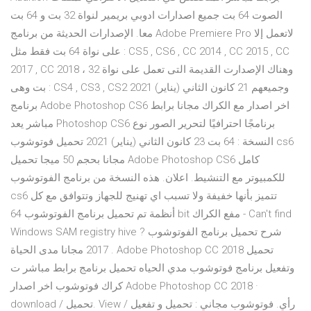
الصوت 64 بت جميع اصدارات ادوبي بريمير لنواة 32 بت و 64 بت
معا. الإصدارات الحديثة من برنامج Adobe Premiere Pro لاتعمل إلا
على نواة 64 بت فقط مثل : CS5 , CS6 , CC 2014 , CC 2015 , CC
2017 , CC 2018 ، وهناك الإصدارت القديمة التى تعمل على نواة 32
بت وهى : CS4 , CS3 , CS2 وجميعهم 21 كانون الثاني (يناير) 2021
برنامج Adobe Photoshop CS6 اخر اصدار مع الكراك مجانا برابط
مباشر يعد Photoshop CS6 برنامجًا احترافيًا لتحرير الصور نوع
النسخة : 64 بت 23 كانون الثاني (يناير) 2021 تحميل فوتوشوب cs6
مجانا بحجم 50 ميجا تحميل Adobe Photoshop CS6 كامل
للكمبيوتر مع التنشيط. اعلان. هذه النسخة من برنامج الفوتوشوب
cs6 تتميز بأنها خفيفة ولا تسبب اي تهنيج للجهاز وتتوافق مع كل
أنظمة تم تحميل برنامج الفوتوشوب 64 bit مفع الكراك - Can't find
Windows SAM registry hive ? شرح تحميل برنامج الفوتوشوب
2017 مجانا مدى الحياة . Adobe Photoshop CC 2018 تحميل
وتفعيل برنامج فوتوشوب مدي الحياه تحميل برنامج برابط مباشر ت
كراك فوتوشوب اخر اصدار Adobe Photoshop CC 2018 ·
download / تحميل. View / رأي. فوتوشوب مجاني : تحميل و تفعيل