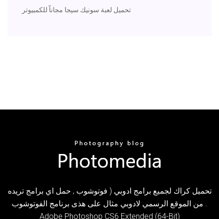
تحميل لعبة سونيك سيجا مجاناً للكمبيوتر
تحميل كراك لجميع برامج ادوبي ( فوتوشوب , حمل اي برامج تريده
من الموقع الرسمي لادوبي مثال على هذى برنامج الفوتوشوب .
Adobe Photoshop CS6 Extended (64-Bit)