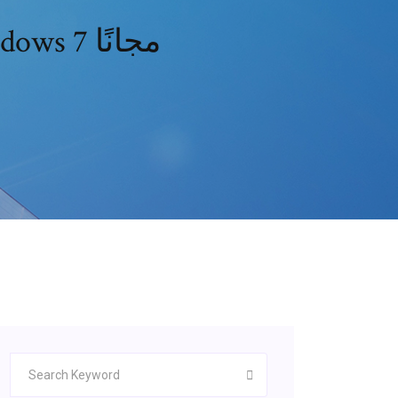
تنزيل برنامج تشغيل acer scanprisa 640u windows 7 مجانًا