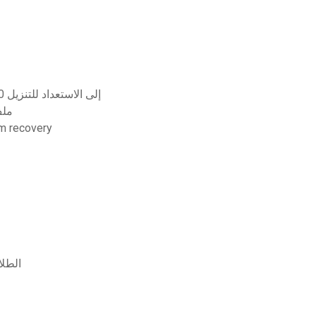
يشير التحديث التراكمي لنظام التشغيل windows 10 إلى الاستعداد للتنزيل
ملف فرس 
remium recovery
الطلا