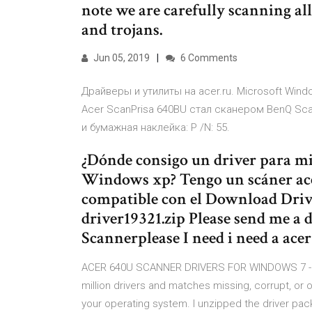
note we are carefully scanning all
and trojans.
Jun 05, 2019
6 Comments
Драйверы и утилиты на acer.ru. Microsoft Windo
Acer ScanPrisa 640BU стал сканером BenQ Sca
и бумажная наклейка: P /N: 55.
¿Dónde consigo un driver para mi
Windows xp? Tengo un scáner acer
compatible con el Download Drive
driver19321.zip Please send me a 
Scannerplease I need i need a ace
ACER 640U SCANNER DRIVERS FOR WINDOWS 7 - Ne
million drivers and matches missing, corrupt, or 
your operating system. I unzipped the driver pac