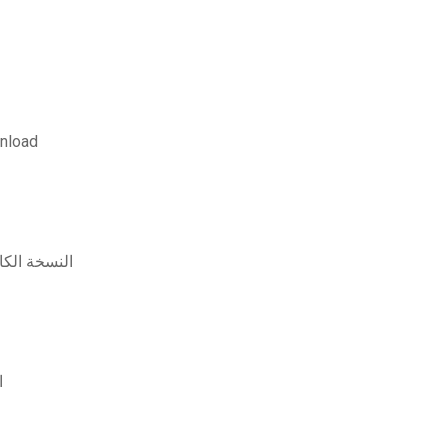
إحصائيا pdf download
oad النسخة الكاملة المجانية
الخ