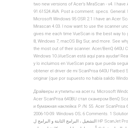
two new versions of Acer's MiraScan - v4. I have
91.61524.AVA. Post a comment. specs. General
Microsoft Windows 95 OSR 2.1 I have an Acer S
Mirascan 4.03. I now want to use the scanner unde
gives me each time VueScan is the best way to
8, Windows 7, macOS Big Sur, and more. See wh
the most out of their scanner. Acer/BenQ 640U 
Windows 10 ¡VueScan está aquí para ayudar! Rea
y lo incluimos en VueScan para que pueda segui
obtener el driver de mi ScanPrisa 640U Flatbed 
originar (que por supuesto no había salido Windo
Драйверы и утилиты на acer.ru. Microsoft Windo
Acer ScanPrisa 640BU стал сканером BenQ Sca
и бумажная наклейка: P /N: 55. Acer ScanPrisa
2006-10-09. Windows OS; 6 Comments. 1 Solution. 4,777 Vi
التشغيل ، البرامج الثابتة و البرامج ل HP ScanJet Pro 2500 f1 Flatbed Scanner.هذا هو الموقع الرسمي لHP الذي