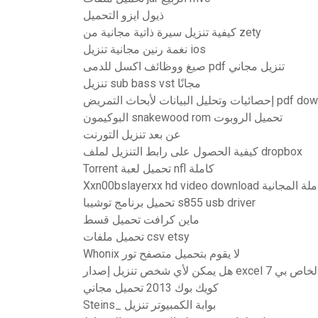
ذيول ايزو التحميل
كيفية تنزيل سيرة ذاتية مجانية من zety
نغمة رنين مجانية تنزيل ios
صيغ ووظائف اكسل للدمى pdf تنزيل مجاني
تنزيل sub bass vst مجانًا
ت وتحليل البيانات لأبحاث التمريض
البوكيمون snakewood rom تحميل الروبوت
عن بعد تنزيل التورنت
كيفية الحصول على رابط التنزيل لملف dropbox
Torrent تحميل لعبة nfl كاملة
Xxn00bslayerxx hd video downl
تحميل برنامج توشيبا s855 usb driver
ماين كرافت تحميل قسط
تحميل ملفات csv etsy
Whonix لا يقوم بتحميل متصفح تور
هل يمكن لأي شخص تنزيل إصدار excel 7 اص بي
كويك بوك 2013 تحميل مجاني
Steins_ بوابة الكمبيوتر تنزيل