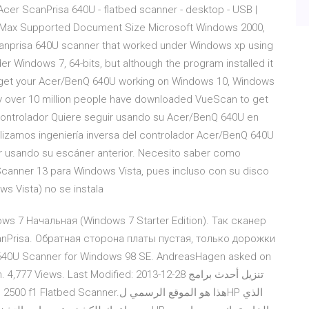
 Acer ScanPrisa 640U - flatbed scanner - desktop - USB |
. Max Supported Document Size Microsoft Windows 2000,
canprisa 640U scanner that worked under Windows xp using
r Windows 7, 64-bits, but although the program installed it
 get your Acer/BenQ 640U working on Windows 10, Windows
y over 10 million people have downloaded VueScan to get
Controlador Quiere seguir usando su Acer/BenQ 640U en
lizamos ingeniería inversa del controlador Acer/BenQ 640U
r usando su escáner anterior. Necesito saber como
Scanner 13 para Windows Vista, pues incluso con su disco
ws Vista) no se instala
ws 7 Начальная (Windows 7 Starter Edition). Так сканер
nPrisa. Обратная сторона платы пустая, только дорожки
 640U Scanner for Windows 98 SE. AndreasHagen asked on
ews. Last Modified: 2013-12-28 تنزيل أحدث برامج