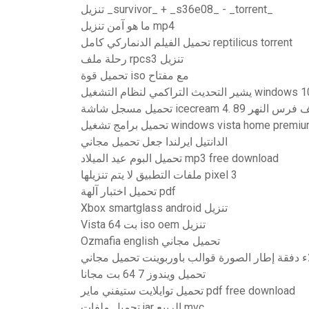
تنزيل _survivor_ + _s36e08_ - _torrent_
ما هو آمن تنزيل mp4
تحميل الفيلم الدنماركي كامل reptilicus torrent
رحلة ملف rpcs3 تنزيل
تحميل قوة iso مع مفتاح
تحميل مسجل شاشة icecream 4. 89 النهر
تحميل برامج تشغيل windows vista home p
الدانتيل ايرلندا جعل تحميل مجاني
تحميل البوم عيد الميلاد mp3 free download
ملفات التطبيق لا يتم تنزيلها pixel 3
تحميل اختبار آلهة pdf
Xbox smartglass android تنزيل
Vista 64 بت iso oem تنزيل
Ozmafia english تحميل مجاني
ء دفقة إطار الصورة قوالب باوربوينت تحميل مجاني
تحميل ويندوز 7 64 بت مجانا
تحميل توايلايت ستيفني ماير pdf free download
تحميل ملفات jar الربيع mvc