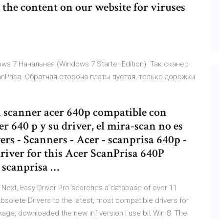
 the content on our website for viruses
ws 7 Начальная (Windows 7 Starter Edition). Так сканер
nPrisa. Обратная сторона платы пустая, только дорожки
 scanner acer 640p compatible con
 640 p y su driver, el mira-scan no es
rs - Scanners - Acer - scanprisa 640p -
driver for this Acer ScanPrisa 640P
r scanprisa …
xt, Easy Driver Pro searches a database of over 11
obsolete Drivers to the latest, most compatible drivers for
kage, downloaded the new inf version I use bit Win 8. The