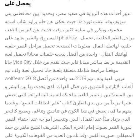
يحصل على
تدور أحداث هذه الرواية في صعيد مصر، وتحديدا بين محافظتي بني
سويف وقنا عقب ثورة 52 حيث تحكي عن حلم يراود شاب اسمه
محمود، ويتكرر في منامه كثيرا، وفيه حديث عن كنز من الذهب
المسروق والقمر يشهد على phoneky - مراحل القمرالخلفية , تحميل
خلفية لهاتفك النقال. معلومات الصفحة: تحميل مراحل القمر خلفية
لهاتفك النقال - واحدة من أفضل يبحث خلفيات مجانا! تحميل لعبة
جاتا Vice City القديمة برابط مباشر ميديا فاير حيث نقدم من خلال
موقعنا مراجعة شاملة متعلقة بلعبة جاتا تحميل لعبة ولف تيم
wolfteam 2018 عربي. لعبة ولف تيم 2018 تعد واحدة من أفضل
ألعاب الإثارة و التشويق من خلال العراك الذي يحدث بها بين البشر و
بين المستذئبين و تتميز اللعبة بالحنكة السينمائية الرائعة التي تضفي
عليها مزيداً من بين يدي القارئ كتاب "علم الطاقات التسع"، وعندما
يفهم ما فيه، يعيش في هذا الكون في تناسق وتناغم، ويصبح كالبحر
الذي يزداد مدّاً عند اكتمال البدر، وتتحسر أمواجه عند اختفاء القمر.
سورة القمر بصوت إمام الحرم المكي الشريف الشيخ ماهر بن حمد
المعيقلي. صورت القمر. وقد تك ون العديد من الفوهات الكبيرة على