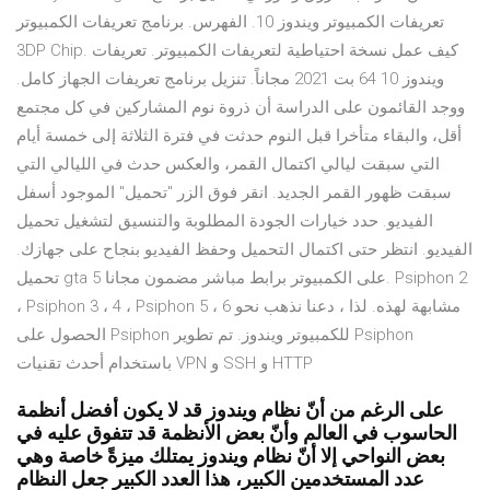
تعريفات الكمبيوتر ويندوز 10. الفهرس. برنامج تعريفات الكمبيوتر
3DP Chip. كيف عمل نسخة احتياطية لتعريفات الكمبيوتر. تعريفات
ويندوز 10 64 بت 2021 مجاناً. تنزيل برنامج تعريفات الجهاز كامل.
ووجد القائمون على الدراسة أن ذروة نوم المشاركين في كل مجتمع
أقل، والبقاء متأخرا قبل النوم حدثت في فترة الثلاثة إلى خمسة أيام
التي سبقت ليالي اكتمال القمر، والعكس حدث في الليالي التي
سبقت ظهور القمر الجديد. انقر فوق الزر "تحميل" الموجود أسفل
الفيديو. حدد خيارات الجودة المطلوبة والتنسيق لتشغيل تحميل
الفيديو. انتظر حتى اكتمال التحميل وحفظ الفيديو بنجاح على جهازك.
تحميل gta 5 على الكمبيوتر برابط مباشر مضمون مجانا. Psiphon 2
، Psiphon 3 ، 4 ، Psiphon 5 ، 6 مشابهة لهذه. لذا ، دعنا نذهب نحو
الحصول على Psiphon للكمبيوتر ويندوز. تم تطوير Psiphon
باستخدام أحدث تقنيات VPN و SSH و HTTP
على الرغم من أنّ نظام ويندوز قد لا يكون أفضل أنظمة
الحاسوب في العالم وأنّ بعض الأنظمة قد تتفوق عليه في
بعض النواحي إلا أنّ نظام ويندوز يمتلك ميزةً خاصة وهي
عدد المستخدمين الكبير، هذا العدد الكبير جعل النظام