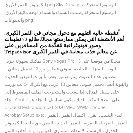
الكمبيوتر, القمر الأزرق png Sky Drawing الرسوم المتحركة ،
الرسوم المتحركة رسمت السماء والسماء, لوحة مائية, الأزرق,
والحيوانات png
أنشطة عالية التقييم مع دخول مجاني في القمر الكبرى:
أهم الأنشطة التي يمكن ممارستها مجانًا. طالع 72 تعليقات
وصور فوتوغرافية مُقدَّمة من المسافرين على
Tripadvisor عن معالم جذب مجانية في القمر الكبرى
يمكنك بسهولة تنزيل Sony Vegas Pro 13 مجانًا من موقعنا على
الويب. الميزات الخاصة لسوني فيغاس برو 13 تحميل مجاني: -
تضمين عداد الصوت. يتم تضمين بعض تأثيرات الفيديو الجديدة
والقوية أيضا. تحميل سوني فيغاس 13 عربي مع الكراك 64 بت تورنت
على سبيل المثال، إذا نسخت واستخرجت الملف المضغوط إلى
مجلد Adobe على سطح المكتب لديك، يكون تسلسل المجلد هو:
C:Users
DesktopAcrobat_2020_Web_WWMUIAdobe
Acrobat/Setup.exe; لبدء التثبيت، انقر … اكتمال القمر ، القمر ،
القمر ، المرحلة القمرية ، القمر الجديد ، القمر, جو, خلفية للكمبيوتر,
أحادية اللون png الجدول ، الرسم ، الإسقاط متساوي القياس ،