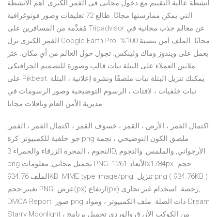
أنشطة عالية التقييم مع دخول مجاني في القمر الكبرى: أهم الأنشطة
التي يمكن ممارستها مجانًا. طالع 72 تعليقات وصور فوتوغرافية
مُقدَّمة من المسافرين على Tripadvisor عن معالم جذب مجانية في
القمر الكبرى نزل Google Earth Pro مجانًا. الملف آمن بنسبة 100%.
يعمل على ويندوز وماك ولينكس. تجول حول العالم من أي مكان. عثر
ملايين العملاء على البتلة نبات قالب وصورة للتصميم الجرافيكي
على Pikbest. يمكنك تنزيل البتلة نبات ملصقًا ونشرة إعلانية ، البتلة
نبات خلفيات ، لافتات ، الرسوم التوضيحية وصور الرسومات في
مديرية الأمن العام وناقلات مجانا.
اكتمال القمر ، الأرض ، القمر ، خسوف القمر ، اكتمال القمر ، القمر,
جو, خلفية للكمبيوتر, كرة png ملصق الكون التوضيحي ، نجمة
النجوم ، المجرة الزرقاء والحمراء 3D, الأرجواني, والملمس, والنجوم
png تحميل مجاني; معلومات PNG. الأبعاد 1261x1784px. حجم
الملف 934.76KB. MIME type Image/png. تنزيل png ( 934.76KB )
تغيير حجم PNG. عرض(px) ارتفاع(px) رخصة. اسخدام غير تجاري,
DMCA Report. صور png ذات الصلة. ملف الكمبيوتر ، ومواد Dream
Starry Moonlight ، من الكوكب الأزرق والوردي تحميل برنامج