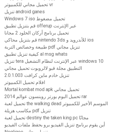
تحميل مجاني للكمبيوتر vr
تنزيل android ganes
Windows 7 iso تحميل مضغوط
قم بتنزيل تطبيق offerup عبر الإنترنت
تحميل برنامج أركان الخلود 2 مجانا
قم بتنزيل محاكي nintendo 3ds للأندرويد و ios
طبيعة وخصائص التربة pdf تنزيل مجاني
كيفية تنزيل تطبيق al msg whats
تنزيل tera عبر الإنترنت لنظام التشغيل windows 10
التطبيق مجلة قبو لالروبوت تحميل مجاني
تنزيل خادم ماين كرافت 2.0.1.003
افلام تحميل الكمبيوتر
Mortal kombat mod apk تحميل مجاني
تحميل البوم بورتر روبنسون عوالم 2014 rar
تحميل لعبة the walking dead الموسم الأخير للكمبيوتر
مكاسب هزيلة pdf تنزيل
تحميل لعبة destiny the taken king pc مجانًا
أين يقوم برنامج تنزيل الفيديو برو بحفظ ملفات الفيديو
Negligee تنزيل مجاني