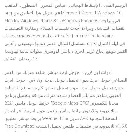
الرسم الفني ، الإسقاط الهجائي ، قياس المحور ، المنظور ، المكعب
png قم بتنزيل هذا التطبيق من Microsoft Store لـ Windows 10
Mobile، Windows Phone 8.1، Windows Phone 8. قم بمراجعة
لقطات الشاشة، وقراءة أحدث تقييمات العملاء، ومقارنة التصنيفات
لـ Love messages and quotes for her and him to share.
مسلسل اكتمال القمر دندنها موسيقى وأغاني mp3. في ليلة اكتمال
القمر يتوهج ابداع غريد الحرم د.ياسر الدوسري بتلاوات بياتية نهاوندية
| 15 رمضان 1441هـ
ادوات اون لاين‏ > ‏ جوجل ارث مباشر, شاهد منزلك من القمر
الصناعي,جوجل ايرث بدون تحميل جوجل ايرث اون لاين - جوجل ايرث
بدون تحميل جوجل ايرث بدون تحميل مقدم لكم من موقع الداونلود
العربي ,شاهد, منزلك, الفضاء, شاهد منزلك من قم بتحميل برنامج
خرئط جوجل مابس 2021 "Google Maps GPS" مجانا للكمبيوتر
وللاندرويد وللايفون برابط مباشر وتعمل بدون انترنت اخر اصدار
برابط مباشر. تطبيق Weather Fine تنزيل APK النسخة المجانية
Free Download للاندرويد في تطبيقات طقس تحميل النسخه v1.6.0