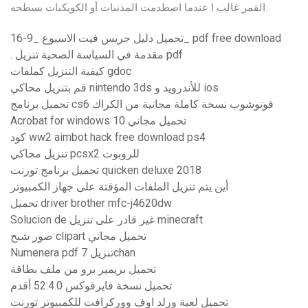
القمر غالب ا عندما اصطدمت المذنبات أو الكويكبات بسطحه.
تحميل دليل جريس فيت الاسبوع _9-16_ pdf free download
. مقدمة في السياسة الصحية تنزيل pdf
كيفية التنزيل كملفات gdoc
قم بتنزيل محاكي nintendo 3ds للأندرويد و ios
تحميل برنامج cs6 فوتوشوب نسخة كاملة مجانية من الكراك
Acrobat for windows 10 تحميل مجاني
كود ww2 aimbot hack free download ps4
تنزيل محاكي pcsx2 للروبوت
تحميل برنامج تورنت quicken deluxe 2018
أين يتم تنزيل الملفات المؤقتة على جهاز الكمبيوتر
تحميل driver brother mfc-j4620dw
Solucion de غير قادر على تنزيل minecraft
صور شبح clipart تحميل مجاني
Numenera pdf تنزيل 7chan
تحميل بريمير برو من ملف بطاقة
تحميل نسخة فايرفوكس 52.4.0 أقدم
تحميل لعبة ورلد اوف ووركرافت للكمبيوتر تورنت