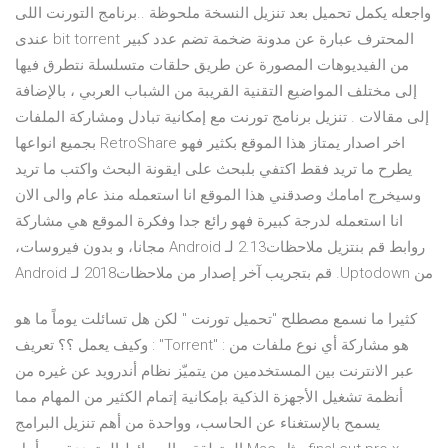
واجعله يكمل تحميل بعد تنزيل النسخة ملحوظة ..برنامج التورنت اللى
عندى bit torrent المحترف عبارة عن مدونة ضخمة تضم عدد كبير
من الفيديوهات المصورة عن طريق حلقات متسلسلة نتطرق فيها
إلى مختلف المواضيع التقنية القريبة من الشباب العربي ، بالإضافة
إلى مقالات . تنزيل برنامج تورنت مع إمكانية تبادل ومشاركة الملفات
بجميع انواعها RetroShare اخر اصدار يمتاز هذا الموقع بكثير فهو
يطرح ما تريد فقط اكتفي بلبحث على ايقونة البحث واكتب ما تريد
وسيخرج امامك وصدقني هذا الموقع انا استعمله منذ عام والى الان
انا استعمله لدرجة كبيرة فهو رائع جدا وفكرة الموقع هي مشاركة
روابط ‫قم بنتزيل ملاحظات2.13 لـ Android مجانا، و بدون فيروسات،
من Uptodown. قم بتجريب آخر إصدار من ملاحظات2018 لـ Android
كثيرا ما نسمع مصطلح "تحميل تورنت " لكن هل تسائلت يوماً ما هو
وكيف يعمل ؟؟ تعريف : "Torrent" : هو مشاركة أي نوع ملفات من
عبر الانترنت بين المستخدمين من يتميّز نظام أندرويد عن غيره من
أنظمة تشغيل الأجهزة الذكية بإمكانية إتمام الكثير من المهام مما
يسمح بالإستغناء عن الحاسب، وواحدة من أهم تنزيل البرامج