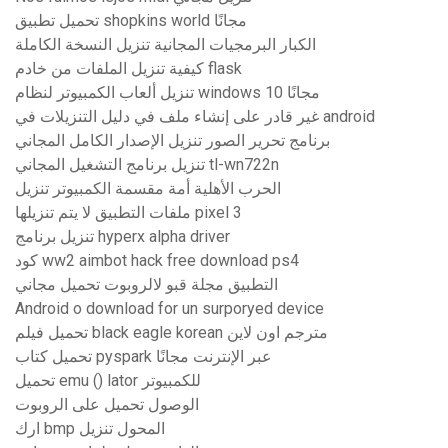
تحميل تطبيق shopkins world مجانًا
الكبار البرمجيات المجانية تنزيل النسخة الكاملة
كيفية تنزيل الملفات من خادم flask
تنزيل ألعاب الكمبيوتر لنظام windows 10 مجانًا
غير قادر على إنشاء ملف في دليل التنزيلات في android
برنامج تحرير الصور تنزيل الإصدار الكامل المجاني
تنزيل برنامج التشغيل المجاني tl-wn722n
الحرب الأهلية أمة مقسمة الكمبيوتر تنزيل
ملفات التطبيق لا يتم تنزيلها pixel 3
تنزيل برنامج hyperx alpha driver
كود ww2 aimbot hack free download ps4
التطبيق مجلة قبو لالروبوت تحميل مجاني
Android o download for un surporyed device
تحميل فيلم black eagle korean مترجم اون لاين
تحميل كتاب pyspark عبر الإنترنت مجانًا
تحميل emu () lator للكمبيوتر
الوصول تحميل على الروبوت
ارك bmp المحول تنزيل