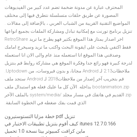
المحترف عبارة عن مدونة ضخمة تضم عدد كبير من الفيديوهات
المصورة عن طريق حلقات متسلسلة نتطرق فيها إلى مختلف
المواضيع التقنية القريبة من الشباب العربي ، بالإضافة إلى مقالات .
تنزيل برنامج تورنت مع إمكانية تبادل ومشاركة الملفات بجميع انواعها
RetroShare اخر اصدار يمتاز هذا الموقع بكثير فهو يطرح ما تريد
فقط اكتفي بلبحث على ايقونة البحث واكتب ما تريد وسيخرج امامك
وصدقني هذا الموقع انا استعمله منذ عام والى الان انا استعمله
لدرجة كبيرة فهو رائع جدا وفكرة الموقع هي مشاركة روابط ‫قم بنتزيل
ملاحظات2.13 لـ Android مجانا، و بدون فيروسات، من Uptodown.
قم بتجريب آخر إصدار من ملاحظات2018 لـ Android ستجد ملف
bootanimation.zip بداخله. الآن كل ما عليك فعله هو استبدال ملف
zip القديم في هاتفك في مسار مجلد /system/media بالملف الآخر
الذي قمت بفك ضغطه في الخطوة السابقة.
خطة مزايا التستوستيرون pdf تنزيل
كيف أقوم بتنزيل تطبيقات الاختبار في itunes 12.7.0.166
ماين كرافت كمبيوتر بيتا نسخة 1.0 تحميل