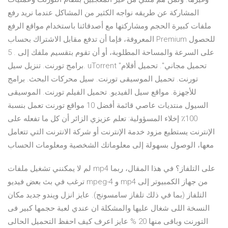
المشاركة عن طريقه نواجه الكثير من المشاكل عندما نريد رفع
ملفات كبيرة الحجم ومشاركتها مع أصدقائنا باستخدام مواقع الرفع
المعروفة، فإما أن تدفع مقابل الاشتراك بحساب Premium للحصول
على السرعة والمساحة المطلوبة، أو أن تقوم بتقسيم ملفك إلى . 5
برامج تورنت. تنزيل سيل. uTorrent "تحميل مجاني". تحميل أفلام
تورنت. تحميل الموسيقى تورنت. سيل محركات البحث. برامج
للأجهزة. مواقع سيل الفيديو. تحميل الفيلم تورنت. الموسيقى
السيول منتديات عاصي قائمة أفضل 10 مواقع تورنت تعمل بنسبة
100٪ إخلاء المسؤولية: تعلم عزيزي الزائر أن كل ما تفعله على
الإنترنت يستطيع مزود خدمة الإنترنت أو شركة الانترنت التي تتعامل
معها، الوصول بسهولة إلى معلوماتك الشخصية ومعلومات الحساب
لم لا يمكنني تشغيل ملفات mp4 على التلفاز؟ في هذا المقال، ربما
ترغب في بث بعض فيديو mpeg-4 و mp4 من جهاز الكمبيوتر إلى
التلفاز (بما في ذلك تلفاز سامسونج). عايز انزل ويندو جديد مكان
النسخة اللى شغال عليها والمشكلة ان عندي لعبة حجمها كبير فى
التورنت وباقى منها 20 % عايز اعرف كيف احفظ التحميل الحالى