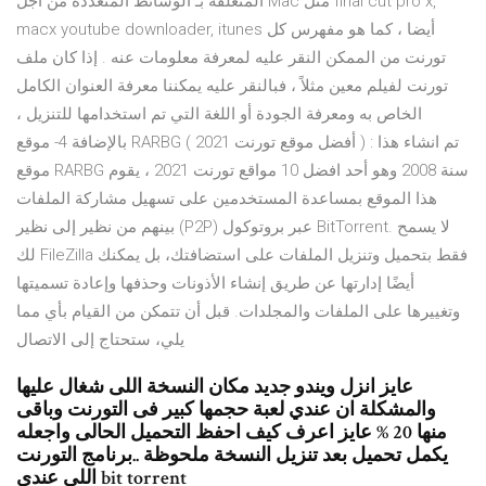
المتعلقة بـ الوسائط المتعددة من أجل Mac مثل final cut pro x,
macx youtube downloader, itunes أيضا ، كما هو مفهرس كل
تورنت من الممكن النقر عليه لمعرفة معلومات عنه . إذا كان ملف
تورنت لفيلم معين مثلاً ، فبالنقر عليه يمكننا معرفة العنوان الكامل
الخاص به ومعرفة الجودة أو اللغة التي تم استخدامها للتنزيل ،
بالإضافة 4- موقع RARBG ( أفضل موقع تورنت 2021 ) : تم انشاء هذا
موقع RARBG سنة 2008 وهو أحد افضل 10 مواقع تورنت 2021 ، يقوم
هذا الموقع بمساعدة المستخدمين على تسهيل مشاركة الملفات
بينهم من نظير إلى نظير (P2P) عبر بروتوكول BitTorrent. لا يسمح
لك FileZilla فقط بتحميل وتنزيل الملفات على استضافتك، بل يمكنك
أيضًا إدارتها عن طريق إنشاء الأذونات وحذفها وإعادة تسميتها
وتغييرها على الملفات والمجلدات. قبل أن تتمكن من القيام بأي مما
يلي، ستحتاج إلى الاتصال
عايز انزل ويندو جديد مكان النسخة اللى شغال عليها
والمشكلة ان عندي لعبة حجمها كبير فى التورنت وباقى
منها 20 % عايز اعرف كيف احفظ التحميل الحالى واجعله
يكمل تحميل بعد تنزيل النسخة ملحوظة ..برنامج التورنت
اللى عندى bit torrent