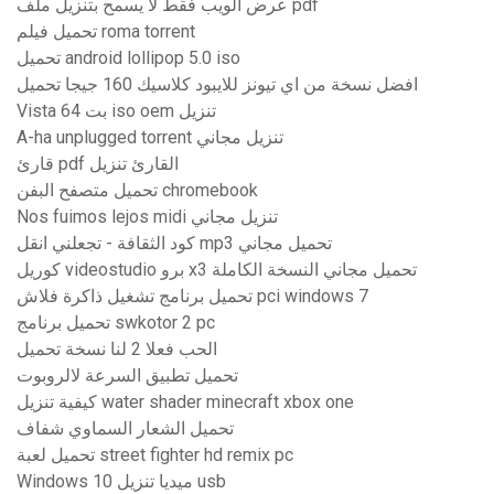
عرض الويب فقط لا يسمح بتنزيل ملف pdf
تحميل فيلم roma torrent
تحميل android lollipop 5.0 iso
افضل نسخة من اي تيونز للايبود كلاسيك 160 جيجا تحميل
Vista 64 بت iso oem تنزيل
A-ha unplugged torrent تنزيل مجاني
قارئ pdf القارئ تنزيل
تحميل متصفح البفن chromebook
Nos fuimos lejos midi تنزيل مجاني
كود الثقافة - تجعلني انقل mp3 تحميل مجاني
كوريل videostudio برو x3 تحميل مجاني النسخة الكاملة
تحميل برنامج تشغيل ذاكرة فلاش pci windows 7
تحميل برنامج swkotor 2 pc
الحب فعلا 2 لنا نسخة تحميل
تحميل تطبيق السرعة لالروبوت
كيفية تنزيل water shader minecraft xbox one
تحميل الشعار السماوي شفاف
تحميل لعبة street fighter hd remix pc
Windows 10 ميديا ​​تنزيل usb