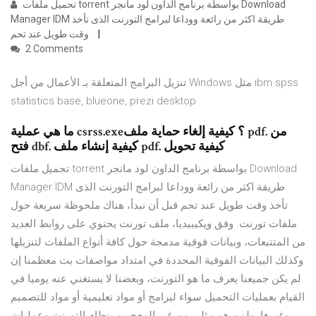
تحميل ملفات torrent بواسطة برنامج الداون لود مانجر Download
Manager IDM طريقة اكثر من رائعة ووداعا لبرامج التورنت الذى تأخذ
وقت طويل عند تحم
2 Comments
تنزيل البرامج المتعلقة بـ الأعمال من أجل Windows مثل ibm spss
statistics base, blueone, prezi desktop
ما هي عملية csrss.exe؟ كيفية إلغاء حماية ملف pdf. من
فتح dbf. كيفية إنشاء ملف pdf. كيفية تحويل
تحميل ملفات torrent بواسطة برنامج الداون لود مانجر Download
Manager IDM طريقة اكثر من رائعة ووداعا لبرامج التورنت الذى
تأخذ وقت طويل عند تحم قبل أن نبدأ، هناك ملحوظة سريعة حول
ملفات تورنت. وفق ويكيبيديا، ملف تورنت يحتوي على روابط العديد
من المتتبعات، وبيانات فوقية مدمجة حول كافة أنواع الملفات لتنزيلها
وكذلك البيانات الفوقية المحددة في امتداد مواصفات بت معظمنا إن
لم يكن جميعنا يعرف ما هو التورنت، وبعضنا لا يستغني عنه يوميا في
القيام بعمليات التحميل سواء لبرامج أو مواد تعليمية أو مواد للتصميم
وغيرها. ولمن هم مثلي من غير المعجبين بنظام التورنت وعمليات