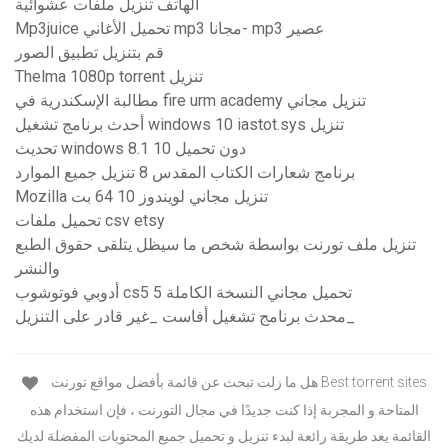
الهاتف تنزيل ملفات عشوائية
Mp3juice تحميل الأغاني mp3 مجانا- mp3 عصير
قم بتنزيل تطبيق الصور
Thelma 1080p torrent تنزيل
مطالبة الإسكندرية في fire urm academy تنزيل مجاني
أحدث برنامج تشغيل windows 10 iastot.sys تنزيل
تحديث windows 8.1 دون تحميل 10
برنامج شعارات الكتاب المقدس 8 تنزيل جميع الموارد
Mozilla تنزيل مجاني لويندوز 10 64 بت
تحميل ملفات csv etsy
تنزيل ملف تورنت بواسطة شخص ما سيظل يتلقى حقوق الطبع
والنشر
أدوبي فوتوشوب cs5 5 تحميل مجاني النسخة الكاملة
محدث برنامج تشغيل أفاست _غير قادر على التنزيل_
هل ما زلت تبحث عن قائمة بأفضل مواقع تورنت Best torrent sites
المتاحة و المجربة إذا كنت جديدًا في مجال التورنت ، فإن استخدام هذه
القائمة يعد طريقة رائعة لبدء تنزيل و تحميل جميع المحتويات المفضلة لديك