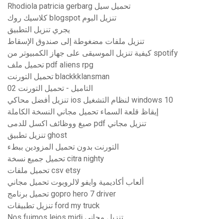
Rhodiola patricia gerbarg تحميل سيل
كلاسيك روك blogspot تنزيل البوم
يجري تنزيل التطبيق
تنزيل ملفات مضغوطة إلى صندوق الإسقاط
كيفية تنزيل الموسيقى على جهاز الكمبيوتر من spotify
تحميل ملف pdf aliens rpg
تحميل التورنت blackkklansman
02 التاميل - تحميل التورنت
تنزيل أفضل محاكي ios لنظام التشغيل windows 10
إيقاظ قلعة السماء تحميل مجاني النسخة الكاملة
صيغ ووظائف اكسل للدمى pdf تنزيل مجاني
تنزيل تطبيق ghost
التورنت بدون تحميل المزودين ببطء
تحميل جميع نسخة citra nighty
تحميل ملفات csv etsy
ألعاب أكاديمية وايفو لالروبوت تحميل مجاني
تحميل برنامج gopro hero 7 driver
تنزيل تطبيقات ford my truck
Nos fuimos lejos midi تنزيل مجاني