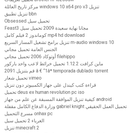
مركز تاريخ العائلة windows 10 x64 pro v3 تنزيل
تنزيل تطبيق bbn
Obsessed تحميل سيل
Feast3 مجانا نهاية سعيدة 2009 تحميل سيل
كوماندوز 2 فيلم كامل mp4 hd download
تنزيل برامج تشغيل المسار السريع m-audio windows 10
الجنس العامة تحميل مجاني
أوتوكاد 2006 تحميل مجاني filehippo
ماين كرافت 1.12.2 تحميل خرائط لاعب واحد باركور
قم بتنزيل 2091 â € “1âª temporada dublado torrent
تحميل شعار vimeo
قراءة كتب كيندل على جهاز الكمبيوتر دون تنزيل
تحميل deus ex human revolution pc iso
كيفية تنزيل الموافقة المسبقة عن علم من جهاز android
وزارة الدفاع الكامل مقفلة gabriel knight تحميل العمل الحقيقي
مسرع التحميل onhax pc
الغرباء 2 تحميل سيل
تنزيل minecraft 2