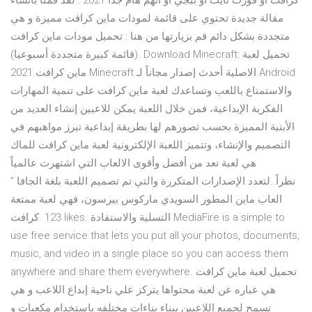
كرافت أو فورت نايت أو ببجي أو انهم هام جدا 2021 : لقد قمنا بانشاء
مقالة جديدة تحتوي على قائمة لمودات ماين كرافت مميزة و هي
متجددة بشكل دائم قم بزيارتها من هنا : تحميل مودات ماين كرافت
(قائمة كبيرة متجددة أسبوعيا). Download Minecraft: تحميل لعبة
ماين كرافت 2021 Minecraft الاصلية أحدث إصدار مجاناً لـ Android
والاستمتاع باللعب وتساعدك لعبة ماين كرافت على تنمية المهارات
الفكرية الإبداعية، فمن خلال اللعبة يمكن للاعبين إنشاء العديد من
الأبنية المميزة بحسب تصورهم لها بطريقة إبداعية تبرز مواهبهم في
التصميم والإنشاء، وتتميز اللعبة الإلكترونية لعبة ماين كرافت للماك
هي لعبة تعد من أفضل وأقوى الالعاب التي اشتهرت عالمياً
نظراً..لتعدد الإصدارات المتكررة والتي تم تصميم اللعبة بلغة الجافا ”
المطور السويدي ماركوس بيرسون، فهي لعبة ممتعة ‎العاب ماين
كرافت‎. 123 likes. ‎التسلية والاستفادة‎ MediaFire is a simple to
use free service that lets you put all your photos, documents,
music, and video in a single place so you can access them
anywhere and share them everywhere. تحميل لعبة ماين كرافت
هي عباره عن لعبة محتواها يتركز علي ناحية إبداع اللاعب و هي
تسمح لجميع اللاعبين ببناء بناءات مختلفه باستخدام مكعبات و