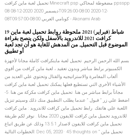
تحميل لعبة ماين كرافت Minecraft psp مضغوطة لمحاكي ppsspp
08 ديسمبر 2020 2020-12-08T09:26:00-08:00 2020-12-
08T09:57:00-08:00 كونامي العربي - Akonami Arab
19 شباط (فبراير) 2021 ملحوظة روابط تحميل لعبة ماين
كرافت 2021 للاندرويد بالأسفل ولكن ينصح بقراءة
الموضوع قبل التحميل. من المدهش للغاية هو أن تجد لعبة
أو تطبيق
بسم الله الرحمن الرحيم. تحميل لعبة ماينكرافت كاملة مجانا لأجهزة
الكمبيوتر برابط مباشر وبدون تعقيد ، لعبة ماين كرافت من أقوي
ألعاب المغامرة والاستراتيجيه والقتال وتحتوي علي العديد من
الأشياء الأخري التي تستطيع فعلها يمكنك تحميل لعبة ماين كرافت
مجاناً برابط مباشر من هنا. تحميل ماين كرافت مكركة من هنا. 5-
اضغط علي زر ” قبول ” عندما يطلب التطبيق منك ذلك وسيتم تنزيل
اللعبة علي هاتفك. رابط تحميل ماين كرافت للاندرويد : ماين كرافت
للاندرويد تحميل ماين كرافت للايفون 2020 مجانا . نوفر لكم طريقة
تحميل ماين كرافت للايفون لاصدار 13.5.1 وذلك عن طريق اتباع
الخطوات التالية: Dec 05, 2020 · 45 thoughts on “ تحميل ماين