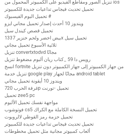
تنزيل الصور ومقاطع الفيديو على الكمبيوتر المحمول من ios
تحميل تحديث فيجاس تداعيات جديدة للكمبيوتر
تحميل البوم الفيسبوك #
ويندوز 10 أحدث إصدار تحميل مجاني ايزو
تحميل قصص كيندل سيل
بيض اخضر ولحم خنزير 1337x تحميل سيل
ثلاثية الأسبوع تحميل مجاني
تنزيل convertxtodvd مجانًا
رويس دا 59 _كتاب ريان ألبوم مضغوط تنزيل
انسخ fortnite من جهاز الكمبيوتر إلى جهاز الكمبيوتر دون تنزيل
تنزيل خدمة google play مجانًا لجهاز android tablet
ويندوز 10 أيقونة تحميل مجاني
غرفة الحرب 720p تحميل -تورنت
تحميل zee5 pc
مواجهة نفسك تحميل الألبوم
فوتوشوب cs5 تحميل النسخة الكاملة مع الكراك
تحميل حزمة رمز القوطي لالروبوت
تحميل تحديث فيجاس تداعيات جديدة للكمبيوتر
ألعاب كمبيوتر مجانية مثل تحميل مخطوطات