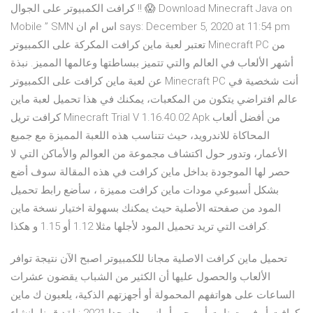
كرافت الكمبيوتر على الجوال !! 😱 Download Minecraft Java on
Mobile ” SMN اس ام ان says: December 5, 2020 at 11:54 pm
تعتبر لعبة ماين كرافت المكركة على الكمبيوتر Minecraft PC من
أشهر الألعاب في العالم والتي تتميز ببساطتها وعالمها المميز. نبذة
عن لعبة ماين كرافت على الكمبيوتر Minecraft PC أنت شخصية في
عالم افتراضي يتكون من المكعبات، يمكنك في هذا تحميل لعبة ماين
كرافت تريل Minecraft Trial V 1.16.40.02 Apk من أفضل ألعاب
المحاكاة للاندرويد، حيث تتناسب هذه اللعبة المميزة مع جميع
الأعمار، وتدور حول اكتشاف مجموعة من العوالم والأماكن التي لا
حصر لها الموجودة بداخل ماين كرافت في هذه المقالة سوف أضع
بشكل أسبوعي مودات ماين كرافت مميزة ، سأضع رابط تحميل
المود من صفحته الأصلية حيث يمكنك بسهولة اختيار نسخة ماين
كرافت التي تريد تحميل المود لأجلها مثلا 1.12 أو 1.15 و هكذا.
تحميل ماين كرافت الاصلية مجانا للكمبيوتر اصبح الآن نتيجة توافر
الألعاب والحصول عليها أن الكثير من الشباب يقضون عشرات
الساعات على هواتفهم المحمولة أو أجهزتهم الذكية، يلعبون ك ماين