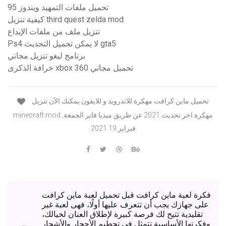
تحميل ملفات التمهيد ويندوز 95
كيفية تنزيل third quest zelda mod
تنزيل ملف من ملفات الإيداع
Ps4 لا يمكن تحميل التحديث gta5
برنامج ليغو تنزيل مجاني
خرافة الذكرى xbox 360 تحميل مجاني
تحميل ماين كرافت مهكرة للاندرويد و للايفون يمكنك الآن تنزيل
minecraft mod مهكرة اخر تحديث 2021 عن طريق ميديا فاير الجمعة,
فبراير 19 2021
فكرة لعبة ماين كرافت قبل تحميل لعبة ماين كرافت
على جهازك يجب أن تتعرف عليها أولًا، فهى لعبة غير
تقليدية تتيح لك فرصة كبيرة لإطلاق العنان لخيالك،
وفكرتها الأساسية تتمثل في تحطيم الأحجار والأشجار