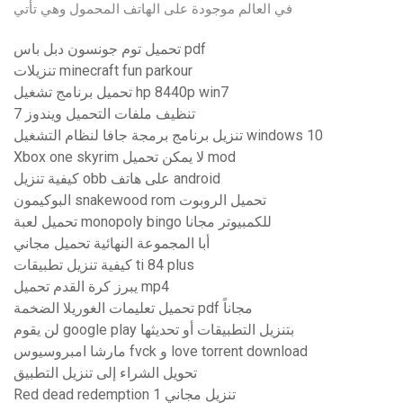
في العالم موجودة على الهاتف المحمول وهي تأتي
تحميل توم جونسون دبل باس pdf
تنزيلات minecraft fun parkour
تحميل برنامج تشغيل hp 8440p win7
تنظيف ملفات التحميل ويندوز 7
تنزيل برنامج برمجة جافا لنظام التشغيل windows 10
Xbox one skyrim لا يمكن تحميل mod
كيفية تنزيل obb على هاتف android
البوكيمون snakewood rom تحميل الروبوت
تحميل لعبة monopoly bingo للكمبيوتر مجانا
أبا المجموعة النهائية تحميل مجاني
كيفية تنزيل تطبيقات ti 84 plus
يبرز كرة القدم تحميل mp4
تحميل تعليمات الغوريلا الضخمة pdf مجاناً
لن يقوم google play بتنزيل التطبيقات أو تحديثها
مارشا امبروسيوس fvck و love torrent download
تحويل الشراء إلى تنزيل التطبيق
Red dead redemption 1 تنزيل مجاني