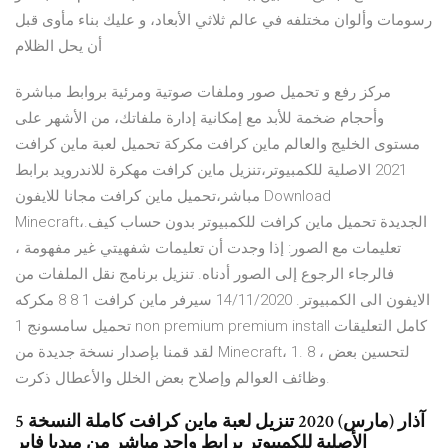
رسومات وألوان مختلفه في عالم ثلاثي الأبعاد، و عليك بناء مأوى قبل
أن يحل الظلام
مركز رفع و تحميل صور وملفات صوتية ومرئية بروابط مباشرة
وأحجام ضخمة للأبد مع إمكانية إدارة ملفاتك، من الأشهر على
مستوى الخليج والعالم ماين كرافت مكركة تحميل لعبة ماين كرافت
2021 الاصلية للكمبيوتر،تنزيل ماين كرافت مهكرة للاندرويد برابط
مباشر،تحميل ماين كرافت مجانا للايفون Download
Minecraft،الجديدة تحميل ماين كرافت للكمبيوتر بدون حساب كيف.
تعليمات مع الصور: إذا وجدت أن تعليمات شفهيتي غير مفهومة ،
فالرجاء الرجوع إلى الصور أدناه. تنزيل برنامج نقل الملفات من
الايفون الى الكمبيوتر. 14/11/2020 سيرفر ماين كرافت 1 8 8 مكركه
تحميل سامسونج 1 non premium premium install كامل التعليقات
لقد قمنا بإصدار نسخة جديدة من Minecraft، 1. 8 ، لتحسين بعض
وظائف العوالم وإصلاح بعض الخلل والأعطال ذكرت.
5 آذار (مارس) 2020 تنزيل لعبة ماين كرافت كاملة النسخة
الأصلية للكمبيوتر برابط واحد مباشر من ميديا فاير