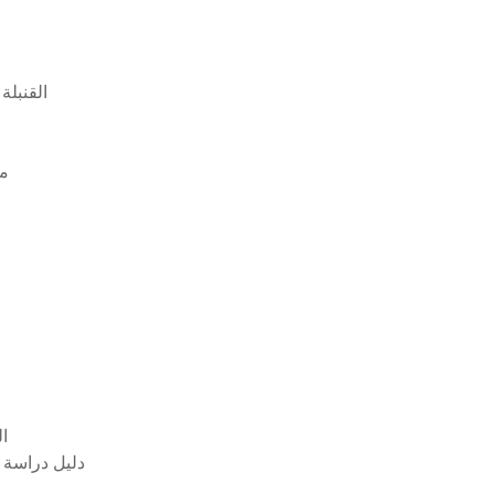
القنبلة
05
كيف يم
دليل دراسة موس 2016 لمايكروسوفت باو