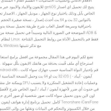
الافلام الاغاني والكلبيات الاساميات » القسم العام » المنتدى
باحترافية وسريعة افضل العاب شرح طريقة تحميل نسخة بدون 
بالأعلى، ثم قم بتشغيلها على الكمبيوتر الخاص بك بنظام Windows مع تذكر تثبيتها
نضع لكم اليوم في هذا المقال مجموعة من افضل برامج استعادة
استرجاع أي ملف قُمت بحذفة من هاتفك الايفون بكُل سهولة … 
32 بت او 64 بت وحمل النسخة المناسبة لك
في حدوث أي ضرر لأجهزة آيفون / آيباد / آيبود الخاص شرح لأفضل م
اون لاين بدون تحميل سواء كانت صور شخصية أو صور أخري حيث