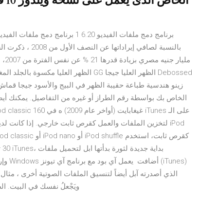
الخ
برنامج دمج ملفات الفيديو 6.20 1 ب
الذي أصدرته آبل أيضاً لتنسيق الملفات الصوتية أخرى ، مثال
امكانية استخدام الايبود اذا التحميل iTunes 7 ويَجْعلُ نفسك في البي