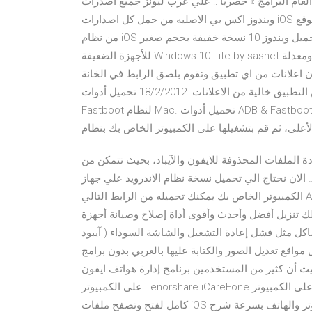
 العام البرامج » حصريا :: علي عرب ليونز جميع اصدرات
ويندوز اكس بي الاصليه من حمل كل اصدارات iOS للايفون والايباد والايبود عبر موقع getiOS يتيح لك تحميل اي اصدار
من نظام iOS الخاص بآبل وذلك باختيار نوع الجهاز ، موديل الجهاز ، الاصدار تحميل ويندوز 10 نسخة خفيفة بحجم صغير
للأجهزة الضعيفة Windows 10 Lite by sasnet بالنواتين 32 بت و 64 بت أحدث إصدار ، نسخة صغيرة الحجم ومعدلة
اعلانات من اي تطبيق وتقوم بلصق الرابط في الخانة
الموضحة في الصورة التالية وسيبدأ في تحميل نسخة من التطبيق خالية من الاعلانات. 18/2/2012 تحميل أدوات ADB &
Fastboot لنظام Mac. تحميل أدوات ADB & Fastboot لنظام Linux. فقط قم بالتحميل الآداة من روابط التحميل المُتاحة
 الملفات المحذوفة للايفون والآيباد، بحيث تتمكن من
الان نحتاج الي تحميل نسخة نظام الاندرويد علي جهاز
الكمبيوتر الخاص بك يمكنك تحميله من الرابط التالي Android-x86 ، قم بإختيار النواة المناسبة حسب جهازك سواء كانت
 تنزيل أفضل وأحدث وأقوى أداة إصلاح وصيانة أجهزة iOS ( آيفون - آيباد -
آيبود ) ويمكنه حل مشاكل مثل فشل إعادة التشغيل والشاشة السوداء DFU وعمليات إعادة التشغيل المتكررة ولا يتسبب
واقع تعديل الصور والكتابة عليها بالعربي بدون برامج
 أن كثير من المستخدمين برنامج إدارة هواتف ايفون
على الكمبيوتر Tenorshare iCareFone كامل. تحميل برنامج إدارة هواتف ايفون على الكمبيوتر Tenorshare iCareFone
كامل لفتح وتصفح ملفات iOS من خلال الكمبيوتر والتحكم في البيانات ونقلها من وإلى الكمبيوتر والهاتف بسرعة شرح