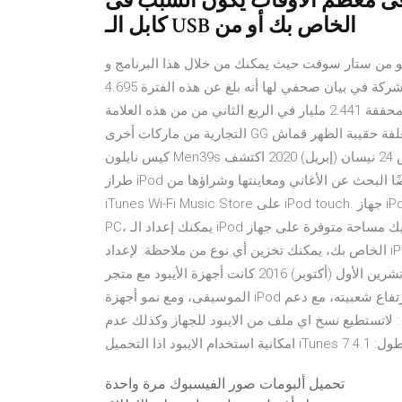
اص الذى يعمل على نسخة ويندوز 10 فى معظم الأوقات يكون السبب فى
كابل الـ USB الخاص بك أو من
رنامج دمج ملفات الفيديو من ستار سوفت حيث يمكنك من خلال هذا البرنامج و
بالنسبة لصافي إيراداتها عن النصف الأول من 2008 ، ذكرت الشركة في بيان صحفي لها أنه بلغ عن هذه الفترة 4.695
مليار جنيه مصري بزيادة قدرها 21 % عن نفس الفترة من 2007، محققة 2.441 مليار في الربع الثاني من من هذه العلامة
التجارية من ماركات أخرى GG الظهر العليا مكسوة بالجلد المغلفة حقيبة الظهر قماش GG الظهر العليا جيجا Debossed
كيس نايلون Men39s زينو هندسية طباعة حقيبة الظهر في البيج والأسود جيجا قماش 24 نيسان (إبريل) 2020 اكتشف
طراز iPod الخاص بك بواسطة رقم الطراز أو غيره من التفاصيل. يمكنك أيضًا البحث عن الأغاني ومعاينتها وشراؤها من
iTunes Wi-Fi Music Store على iPod touch. جهاز iPod classic 160 غيغابايت (أواخر عام 2009) ه في iTunes على الـ
PC، يمكنك إعداد الـ iPod لتخزين الملفات والعمل كقرص ثابت خارجي. إذا كانت لديك مساحة متوفرة على جهاز iPod
الخاص بك، يمكنك تخزين أي نوع من ملاحظة: لإعداد iPod classic أو iPod nano أو iPod shuffle كقرص ثابت، استخدم
30 تشرين الأول (أكتوبر) 2016 كانت أجهزة الأيبود مع متجر iTunes، بداية جديدة لثورة بدأتها ابل لتحميل ملفات
الموسيقى، ومع نمو أجهزة iPod وإرتفاع شعبيته، مع دعم Windows أضافت يعمل آي بود مع برنامج آي تيونز (iTunes)
 : لاتستطيع نسخ اي ملف من الايبود للجهاز وكذلك عدم
ت. الطول: 4.1
تحميل ألبومات صور الفيسبوك مرة واحدة