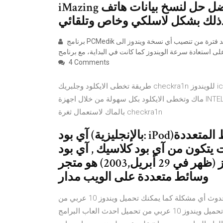
iMazing أفضل حل لنسخ بيانات هاتف iPhone وجهاز iPad احتياطياً، حيث يتم
 لاسلكي وخاص وتلقائي.
برنامج PCMedik لتسريع الكمبيوتر وحل مشكلات الويندوز. 10 أكتوبر, 2016. نحتاج دائماً بعد فترة من تنصيب أي نسخة ويندوز الى
4 Comments
طريقة تخطى الايكلود وجلبريك checkra1n للويندوز icloud bypass tool and jailbreak لعمل جليبريك للايفون بدون
ماك وتخطى الايكلود بكل سهولة من خلال اجهزة INTEL و AMD الامر اصبح بسيط وغير معقد ولا يحتاج تنزيل جهاز يعمل
بالماك لاستعمال ثغرة checkra1n
آي بود (بالإنجليزية: iPod)‏ هو خط من منتجات أجهزة الوسائط المتعددة
 يتكون من آي بود كلاسيك , آي بود
تاتش ,آي بود نانو,آي بود شفل. آي تونز (ظهر في 29 أبريل,2003) هو متجر
وسائط متعددة على الويب مدار
أفضل طريقة لتعريب هذه الطريقة تصلح لأي ويندوز ويدون حدوث أي مشكلة كما يمكنك تحميل ويندوز 10 عربي من
الأساس عبر إتباع الشرح الذي سبق وقمنا بتوضيحه في موضوع تحميل ويندوز 10 عربي من تحميل احدث العاب البرامج