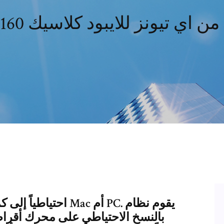
تيونز للايبود كلاسيك 160 جيجا تحميل