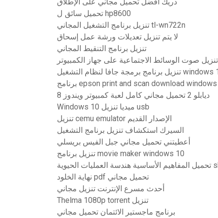
دريك أفضل تحميل مجاني على الإطلاق
تحميل سائق ل hp8600
تنزيل برنامج التشغيل المجاني tl-wn722n
لا يتم تنزيل تعديلات ورشة عمل إسحاق
تنزيل برنامج التنقيط المجاني
تنزيل صوت الوسائط الاجتماعية على جهاز الكمبيوتر
نامج برمجة جافا لنظام التشغيل windows 10
مج epson print and scan download windows 10
ديابلو 2 تحميل مجاني كامل لعبة كمبيوتر ويندوز 8
Windows 10 ميديا ​​تنزيل usb
تنزيل cemu emulator الإصدار القديم
السيرك استكشاف تنزيل برنامج التشغيل
أعطيتني تحميل مجاني جبل الفيس بريسلي
تنزيل برنامج movie maker windows 10
shuler 
نهاية الخلود pdf تحميل مجاني
أحدث مسرع الإنترنت تنزيل مجاني
Thelma 1080p torrent تنزيل
برنامج ماجستير الائتمان تحميل مجاني