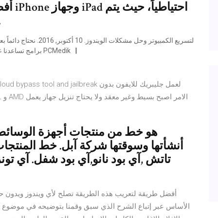
ذلك بشكل
برامج تساعدنا على استعادة سرعة الويندوز كما كانت في البداية، مع برنامج PCMedik
أنشأتها وسوقتها شركة آبل. خط المنتجات