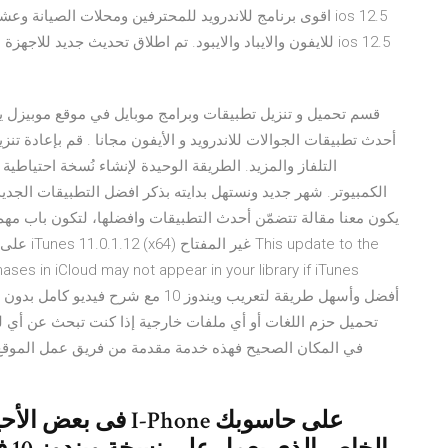
اقوى برنامج للاندرويد للمحترفين ومحلات الصيانة وعشاق ال
قسم تحميل و تنزيل تطبيقات وبرامج موبايل في موقع موبيزل يح
أحدث تطبيقات الجوالات للاندرويد و الأيفون مجانا . قم بإعادة تن
التلفاز والمزيد. الطريقة الوحيدة لإنشاء نُسخة احتياط
الكمبيوتر. شهر جديد ونستهل بدايته بذكر افضل التطبيقات الجديد
يكون معنا مقالة تتضمّن أحدث التطبيقات وافضلها، لتكون باب مهم
على اختب
es in iCloud may not appear in your library if iTunes
om
تحميل حزم اللغات أو أي ملفات خارجية إذا كنت تبحث عن أي ل
في المكان الصحيح فهذه خدمة مقدمة من فريق عمل الموقع
فى بعض الأحيان يمك