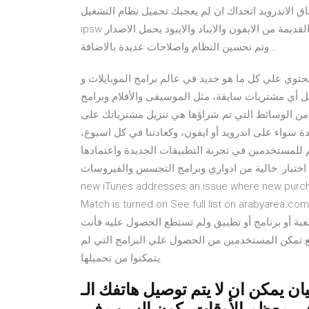
اندرويد اتحداك ان لم يعجبك تحميل نظام التشغيل ios 12.5
ipsw للايفون والايباد والايبود. تم اطلاق تحديث جديد للاجهزة القديمة من الايفون والايباد والايبود يحمل الاصدار ios 12.5
وتم تحسين النظام واصلاحات عديدة بالاضافة…
توي علي كل ما هو جديد في عالم برامج الموبايلات و
زيل أي مشتريات سابقة، مثل الموسيقى والأفلام وبرامج
ية من الوسائط التي تم شراؤها هي تنزيل مشترياتك على
ة سواء على اندرويد أو ايفون، وكعادتنا في كل اسبوع،
 للمستخدمين في تجربة التطبيقات الجديدة واعتمادها
ار: خالية من ادواري وبرامج التجسس والفيروسات iTunes 11.0.1.12 (x64) غير المفتاح This update to the
new iTunes addresses an issue where new purchas
Match is turned on See full list on arabyarea.c أفضل وأسهل طريقة لتعريب ويندوز 10 مع شرح فيديو كامل بدون
عبة أو برنامج أو تطبيق ولم تستطع الحصول عليه فأنت
 تمكن المستخدمين من الحصول علي البرامج التي لم
يتمكنوا من تحميلها.
ن ان لا يتم توصيل هاتفك الـ I-Phone على حاسوبك