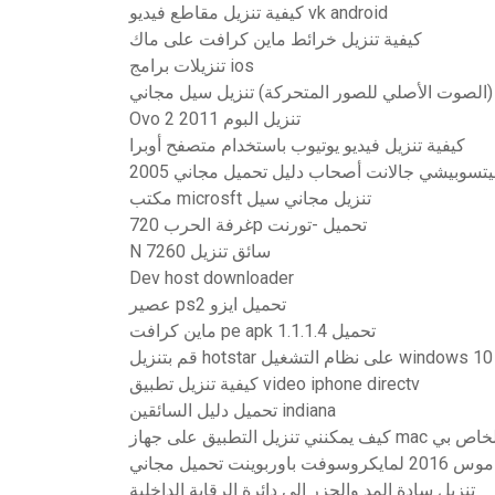
كيفية تنزيل مقاطع فيديو vk android
كيفية تنزيل خرائط ماين كرافت على ماك
تنزيلات برامج ios
 (الصوت الأصلي للصور المتحركة) تنزيل سيل مجاني
Ovo 2 2011 تنزيل البوم
كيفية تنزيل فيديو يوتيوب باستخدام متصفح أوبرا
20 ميتسوبيشي جالانت أصحاب دليل تحميل مجاني
مكتب microsft تنزيل مجاني سيل
غرفة الحرب 720p تحميل -تورنت
N 7260 سائق تنزيل
Dev host downloader
عصير ps2 تحميل ايزو
ماين كرافت pe apk 1.1.1.4 تحميل
قم بتنزيل hotstar على نظام التشغيل windows 10
كيفية تنزيل تطبيق video iphone directv
تحميل دليل السائقين indiana
كنني تنزيل التطبيق على جهاز mac الخاص بي
ربوينت تحميل مجاني
تنزيل سادة المد والجزر إلى دائرة الرقابة الداخلية