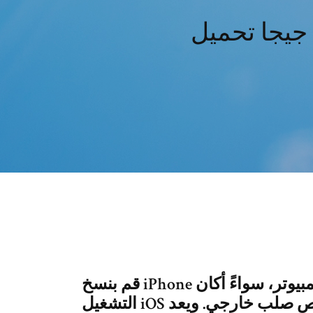
قم بنسخ iPhone احتياطياً إلى كمبيوتر، سواءً أكان Mac أم PC. يقوم نظام
التشغيل iOS بالنسخ الاحتياطي على محرك أقراص صلب خارجي. ويعد